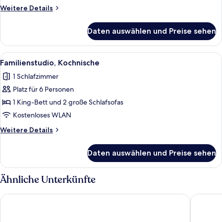
anzeigen
Weitere
Weitere Details
Details
für
Daten auswählen und Preise sehen
Comfort-
Dreibettzimmer,
Kochnische
Alle
Ein Doppelbett mit weißer Bettwäsche,
18
Familienstudio, Kochnische
Fotos
1 Schlafzimmer
für
Platz für 6 Personen
Familienstudio,
Kochnische
1 King-Bett und 2 große Schlafsofas
anzeigen
Kostenloses WLAN
Weitere
Weitere Details
Details
für
Daten auswählen und Preise sehen
Familienstudio,
Kochnische
Ähnliche Unterkünfte
Hotel Günter
B&B HOTE