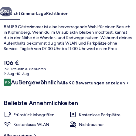
rück
Weiter
52+
Übersicht
Zimmer
Lage
Richtlinien
BAUER Gästezimmer ist eine hervorragende Wahl für einen Besuch
in Kipfenberg. Wenn du im Urlaub aktiv bleiben möchtest, kannst
du in der Nähe die Wander- und Radwege nutzen. Während deines
Aufenthalts bekommst du gratis WLAN und Parkplätze ohne
Service. Täglich von 07:30 Uhr bis 11:00 Uhr wird ein im Preis
inbegriffenes Frühstücksbuffet serviert.
Der
106 €
aktuelle
inkl. Steuern & Gebühren
Preis
9. Aug.–10. Aug.
Schallisolierte Zimmer, Bügeleisen/Bü
beträgt
Bewertungen
Außergewöhnlich
9,6
Alle 90 Bewertungen anzeigen
106 €.
9,6 von 10.
Beliebte Annehmlichkeiten
Frühstück inbegriffen
Kostenlose Parkplätze
Kostenloses WLAN
Nichtraucher
Alle anzeigen