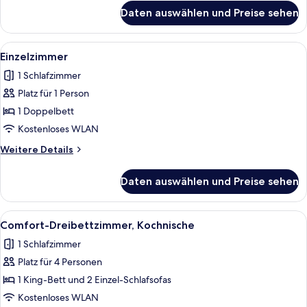
für
Daten auswählen und Preise sehen
Deluxe-
Studio,
Kochnische
Alle
Ein Schlafzimmer mit einem Holz-Kopf
12
Einzelzimmer
Fotos
1 Schlafzimmer
für
Platz für 1 Person
Einzelzimmer
anzeigen
1 Doppelbett
Kostenloses WLAN
Weitere
Weitere Details
Details
für
Daten auswählen und Preise sehen
Einzelzimmer
Alle
Ein Doppelbett mit weißer Bettwäsche,
14
Comfort-Dreibettzimmer, Kochnische
Fotos
1 Schlafzimmer
für
Platz für 4 Personen
Comfort-
Dreibettzimmer,
1 King-Bett und 2 Einzel-Schlafsofas
Kochnische
Kostenloses WLAN