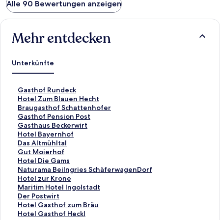
Alle 90 Bewertungen anzeigen
Mehr entdecken
Unterkünfte
L
Gasthof Rundeck
i
L
Hotel Zum Blauen Hecht
n
i
L
Braugasthof Schattenhofer
k
n
i
L
Gasthof Pension Post
,
k
n
i
L
Gasthaus Beckerwirt
d
,
k
n
i
L
Hotel Bayernhof
e
d
,
k
n
i
L
Das Altmühltal
r
e
d
,
k
n
i
L
Gut Moierhof
d
r
e
d
,
k
n
i
L
Hotel Die Gams
i
d
r
e
d
,
k
n
i
L
Naturama Beilngries SchäferwagenDorf
e
i
d
r
e
d
,
k
n
i
L
Hotel zur Krone
f
e
i
d
r
e
d
,
k
n
i
L
Maritim Hotel Ingolstadt
o
f
e
i
d
r
e
d
,
k
n
i
L
Der Postwirt
l
o
f
e
i
d
r
e
d
,
k
n
i
L
Hotel Gasthof zum Bräu
g
l
o
f
e
i
d
r
e
d
,
k
n
i
L
Hotel Gasthof Heckl