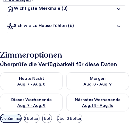
Wichtigste Merkmale
(3)
Sich wie zu Hause fühlen
(6)
Zimmeroptionen
Überprüfe die Verfügbarkeit für diese Daten
Überprüfe die Verfügbarkeit für heute Nacht, Aug. 7 - Aug. 8.
Überprüfe die Verfügbarkeit f
Heute Nacht
Morgen
Aug. 7 - Aug. 8
Aug. 8 - Aug. 9
Überprüfe die Verfügbarkeit für dieses Wochenende, Aug. 7 - 
Überprüfe die Verfügbarkeit f
Dieses Wochenende
Nächstes Wochenende
Aug. 7 - Aug. 9
Aug. 14 - Aug. 16
Verfügbare
Alle Zimmer
2 Betten
1 Bett
Über 3 Betten
Filter
für