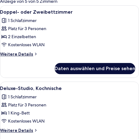
Anzeige von 5 von 5 Zimmern
Zimmer
Alle
Ein Doppelbett mit weißer Bettwäsche,
14
Doppel- oder Zweibettzimmer
Fotos
1 Schlafzimmer
für
Platz für 3 Personen
Doppel-
oder
2 Einzelbetten
Zweibettzimmer
Kostenloses WLAN
anzeigen
Weitere
Weitere Details
Details
für
Daten auswählen und Preise sehen
Doppel-
oder
Zweibettzimmer
Alle
Ein Doppelbett mit weißer Bettwäsche,
12
Deluxe-Studio, Kochnische
Fotos
1 Schlafzimmer
für
Platz für 3 Personen
Deluxe-
Studio,
1 King-Bett
Kochnische
Kostenloses WLAN
anzeigen
Weitere
Weitere Details
Details