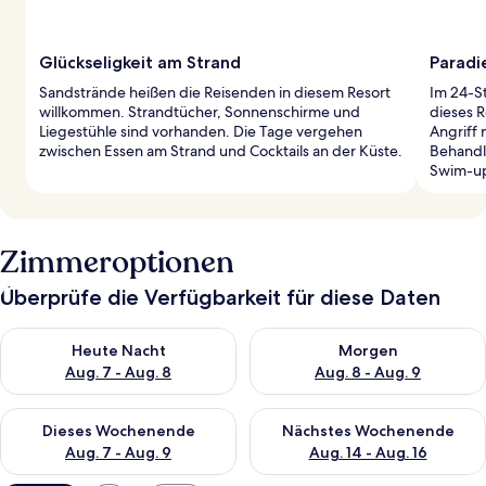
Glückseligkeit am Strand
Paradi
Sandstrände heißen die Reisenden in diesem Resort
Im 24-S
willkommen. Strandtücher, Sonnenschirme und
dieses R
Liegestühle sind vorhanden. Die Tage vergehen
Angriff 
zwischen Essen am Strand und Cocktails an der Küste.
Behandl
Swim-up
Zimmeroptionen
Überprüfe die Verfügbarkeit für diese Daten
Überprüfe die Verfügbarkeit für heute Nacht, Aug. 7 - Aug. 8.
Überprüfe die Verfügbarkeit f
Heute Nacht
Morgen
Aug. 7 - Aug. 8
Aug. 8 - Aug. 9
Überprüfe die Verfügbarkeit für dieses Wochenende, Aug. 7 - 
Überprüfe die Verfügbarkeit f
Dieses Wochenende
Nächstes Wochenende
Aug. 7 - Aug. 9
Aug. 14 - Aug. 16