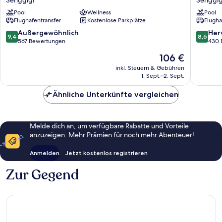
Senggigi
Senggig
&
Lombok
Pool
Wellness
Pool
Resort
Senggig
Flughafentransfer
Kostenlose Parkplätze
Flugha
Lombok
Senggigi
9.4
8.6
Außergewöhnlich
Her
9,4
8,6
von
von
567 Bewertungen
430 
10,
10,
Der
106 €
Außergewöhnlich,
Hervorr
Preis
567
430
inkl. Steuern & Gebühren
beträgt
1. Sept.–2. Sept.
Bewertungen
Bewert
106 €
Ähnliche Unterkünfte vergleichen
Melde dich an, um verfügbare Rabatte und Vorteile
anzuzeigen. Mehr Prämien für noch mehr Abenteuer!
Anmelden
Jetzt kostenlos registrieren
Zur Gegend