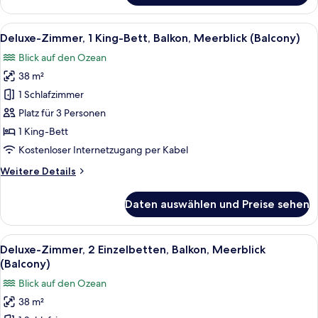
Zimmer,
2 Einzelbetten,
Alle
Ein Hotelzimmer mit einem großen Bet
9
Balkon,
Deluxe-Zimmer, 1 King-Bett, Balkon, Meerblick (Balcony)
Fotos
Poolblick
Blick auf den Ozean
(Balcony)
für
38 m²
Deluxe-
Zimmer,
1 Schlafzimmer
1 King-
Platz für 3 Personen
Bett,
1 King-Bett
Balkon,
Kostenloser Internetzugang per Kabel
Meerblick
Weitere
Weitere Details
(Balcony)
Details
anzeigen
für
Daten auswählen und Preise sehen
Deluxe-
Zimmer,
1 King-
Alle
Ein Hotelzimmer mit zwei Betten, eine
8
Bett,
Deluxe-Zimmer, 2 Einzelbetten, Balkon, Meerblick
Fotos
Balkon,
(Balcony)
Meerblick
für
Blick auf den Ozean
(Balcony)
Deluxe-
38 m²
Zimmer,