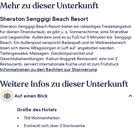
Mehr zu dieser Unterkunft
Sheraton Senggigi Beach Resort
Sheraton Senggigi Beach Resort bietet ein vielseitiges Freizeitangebot
für deinen Strandurlaub; es gibt u. a. Sonnenschirme, eine Strandbar
und Liegestühle. Außerdem sind es zu Fuß nur 5 Minuten bis: Senggigi
Beach. Ein Außenpool verspricht Badespaß und im Wellnessbereich
lösen sich deine Alltagssorgen in Luft auf: angeboten werden
Tiefengewebe-Massagen, Ganzkörperwickel und
Gesichtsbehandlungen. Kebun Anggrek Restaurant, eins von 2
Restaurants, serviert internationale Küche und ist zum Frühstück
geöffnet. Als weitere Highlights bietet dieses Resort im luxuriösen Stil 2
Informationen zu den Rechten zur Stornierung
Bars/Lounges, eine Poolbar und einen rund um die Uhr geöffneten
Fitnessbereich. Andere Reisende haben viel Gutes über das hilfsbereite
Weitere Infos zu dieser Unterkunft
Personal zu berichten.
Auf einen Blick
Größe des Hotels
154 Wohneinheiten
Erstreckt sich über 3 Stockwerke