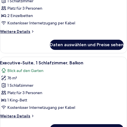
1 Schlafzimmer
2 Einzelbetten,
Balkon,
Platz für 3 Personen
Meerblick
2 Einzelbetten
(Balcony)
Kostenloser Internetzugang per Kabel
anzeigen
Weitere
Weitere Details
Details
für
Daten auswählen und Preise sehen
Deluxe-
Zimmer,
2 Einzelbetten,
Alle
Ein Hotelzimmer mit einem großen Bet
6
Balkon,
Executive-Suite, 1 Schlafzimmer, Balkon
Fotos
Meerblick
Blick auf den Garten
(Balcony)
für
76 m²
Executive-
Suite,
1 Schlafzimmer
1
Platz für 3 Personen
Schlafzimmer,
1 King-Bett
Balkon
Kostenloser Internetzugang per Kabel
anzeigen
Weitere
Weitere Details
Details
für