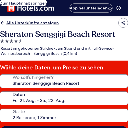
Zum Hauptinhalt springen
App herunterladen
Alle Unterkünfte anzeigen
Sheraton Senggigi Beach Resort
4.5-
Sterne-
Resort im gehobenen Stil direkt am Strand und mit Full-Service-
Unterkunft
Wellnessbereich - Senggigi Beach (0,4 km)
Wähle deine Daten, um Preise zu sehen
Wo soll’s hingehen?
Daten
Gäste