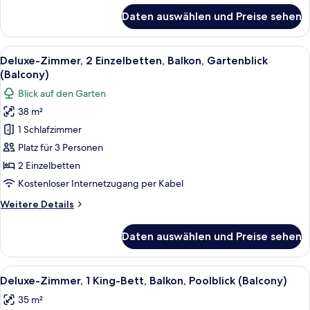
anzeigen
für
Daten auswählen und Preise sehen
Deluxe-
Zimmer,
1 King-
Alle
Ein Hotelzimmer mit zwei Betten, eine
6
Bett,
Deluxe-Zimmer, 2 Einzelbetten, Balkon, Gartenblick
Fotos
Balkon,
(Balcony)
Gartenblick
für
Blick auf den Garten
(Balcony)
Deluxe-
38 m²
Zimmer,
1 Schlafzimmer
2 Einzelbetten,
Balkon,
Platz für 3 Personen
Gartenblick
2 Einzelbetten
(Balcony)
Kostenloser Internetzugang per Kabel
anzeigen
Weitere
Weitere Details
Details
für
Daten auswählen und Preise sehen
Deluxe-
Zimmer,
2 Einzelbetten,
Alle
Ein Hotelzimmer mit einem großen Bet
7
Balkon,
Deluxe-Zimmer, 1 King-Bett, Balkon, Poolblick (Balcony)
Fotos
Gartenblick
35 m²
(Balcony)
für