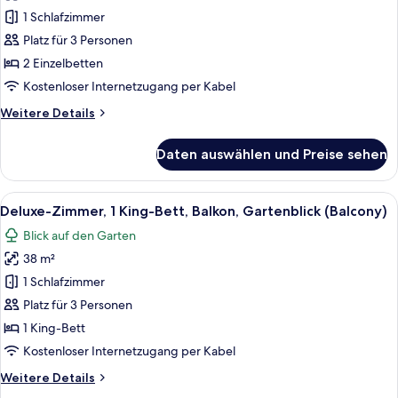
Zimmer,
1 Schlafzimmer
2 Einzelbetten,
Platz für 3 Personen
Balkon
2 Einzelbetten
(Balcony)
Kostenloser Internetzugang per Kabel
anzeigen
Weitere
Weitere Details
Details
für
Daten auswählen und Preise sehen
Superior-
Zimmer,
2 Einzelbetten,
Alle
Ein Hotelzimmer mit einem großen Be
10
Balkon
Deluxe-Zimmer, 1 King-Bett, Balkon, Gartenblick (Balcony)
Fotos
(Balcony)
Blick auf den Garten
für
38 m²
Deluxe-
Zimmer,
1 Schlafzimmer
1 King-
Platz für 3 Personen
Bett,
1 King-Bett
Balkon,
Kostenloser Internetzugang per Kabel
Gartenblick
Weitere
Weitere Details
(Balcony)
Details