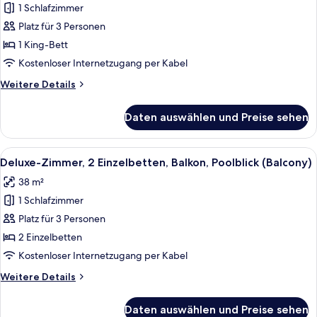
1 Schlafzimmer
Deluxe-
Zimmer,
Platz für 3 Personen
1 King-
1 King-Bett
Bett,
Kostenloser Internetzugang per Kabel
Balkon,
Weitere
Weitere Details
Poolblick
Details
(Balcony)
für
Daten auswählen und Preise sehen
Deluxe-
anzeigen
Zimmer,
1 King-
Alle
Ein Hotelzimmer mit zwei Betten, eine
6
Bett,
Deluxe-Zimmer, 2 Einzelbetten, Balkon, Poolblick (Balcony)
Fotos
Balkon,
38 m²
Poolblick
für
(Balcony)
1 Schlafzimmer
Deluxe-
Zimmer,
Platz für 3 Personen
2 Einzelbetten,
2 Einzelbetten
Balkon,
Kostenloser Internetzugang per Kabel
Poolblick
Weitere
Weitere Details
(Balcony)
Details
anzeigen
für
Daten auswählen und Preise sehen
Deluxe-