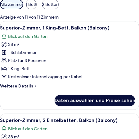
Verfügbare
Alle Zimmer
1 Bett
2 Betten
Filter
für
Anzeige von 11 von 11 Zimmern
Zimmer
Alle
Ein Hotelzimmer mit einem großen Bett,
8
Superior-Zimmer, 1 King-Bett, Balkon (Balcony)
Fotos
Blick auf den Garten
für
38 m²
Superior-
Zimmer,
1 Schlafzimmer
1 King-
Platz für 3 Personen
Bett,
1 King-Bett
Balkon
Kostenloser Internetzugang per Kabel
(Balcony)
Weitere
Weitere Details
anzeigen
Details
für
Daten auswählen und Preise sehen
Superior-
Zimmer,
1 King-
Alle
Ein Hotelzimmer mit zwei Betten, eine
6
Bett,
Superior-Zimmer, 2 Einzelbetten, Balkon (Balcony)
Fotos
Balkon
Blick auf den Garten
(Balcony)
für
38 m²
Superior-