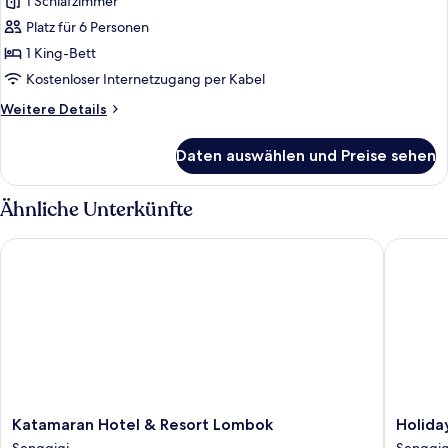
2 Schlafzimmer
1 Schlafzimmer
anzeigen
Platz für 6 Personen
1 King-Bett
Kostenloser Internetzugang per Kabel
Weitere
Weitere Details
Details
für
Daten auswählen und Preise sehen
Villa,
2 Schlafzimmer
Ähnliche Unterkünfte
Katamaran Hotel & Resort Lombok
Holiday 
Katamaran
Holiday
Katamaran Hotel & Resort Lombok
Holida
Hotel
Resort