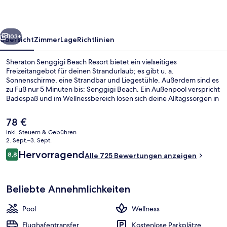
rück
Weiter
103+
Übersicht
Zimmer
Lage
Richtlinien
Sheraton Senggigi Beach Resort bietet ein vielseitiges
Freizeitangebot für deinen Strandurlaub; es gibt u. a.
Sonnenschirme, eine Strandbar und Liegestühle. Außerdem sind es
zu Fuß nur 5 Minuten bis: Senggigi Beach. Ein Außenpool verspricht
Badespaß und im Wellnessbereich lösen sich deine Alltagssorgen in
Luft auf: angeboten werden Tiefengewebe-Massagen,
Ganzkörperwickel und Gesichtsbehandlungen. Kebun Anggrek
Der
78 €
Restaurant, eins von 2 Restaurants, serviert internationale Küche
aktuelle
inkl. Steuern & Gebühren
und ist zum Frühstück geöffnet. Als weitere Highlights bietet dieses
Preis
2. Sept.–3. Sept.
Resort im luxuriösen Stil 2 Bars/Lounges, eine Poolbar und einen
2 Restaurants; Frühstück, Mittagesse
beträgt
Bewertungen
rund um die Uhr geöffneten Fitnessbereich. Andere Reisende
Hervorragend
8,8
Alle 725 Bewertungen anzeigen
78 €.
8,8 von 10.
haben viel Gutes über das hilfsbereite Personal zu berichten.
Beliebte Annehmlichkeiten
Pool
Wellness
Flughafentransfer
Kostenlose Parkplätze