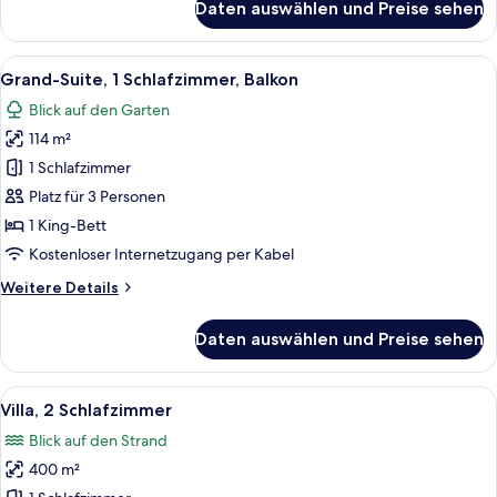
Daten auswählen und Preise sehen
Executive-
Suite,
1
Alle
Ein Hotelzimmer mit einem großen Bet
6
Schlafzimmer,
Grand-Suite, 1 Schlafzimmer, Balkon
Fotos
Balkon
Blick auf den Garten
für
114 m²
Grand-
Suite,
1 Schlafzimmer
1
Platz für 3 Personen
Schlafzimmer,
1 King-Bett
Balkon
Kostenloser Internetzugang per Kabel
anzeigen
Weitere
Weitere Details
Details
für
Daten auswählen und Preise sehen
Grand-
Suite,
1
Alle
Ein Hotelzimmer mit einem großen Bett
7
Schlafzimmer,
Villa, 2 Schlafzimmer
Fotos
Balkon
Blick auf den Strand
für
400 m²
Villa,