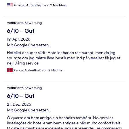
Bernice, Aufenthalt von 2 Nächten
Verifizierte Bewertung
6/10 – Gut
19. Apr. 2026
Mit Google übersetzen
Hotellet er super slidt. Hotellet har en restaurant, men da jeg
spurgte om jeg måtte låne bestik med ind på værelset fik jeg et
nej. Dårlig service
Bianca, Aufenthalt von 2 Nächten
Verifizierte Bewertung
6/10 – Gut
21. Dez. 2025
Mit Google übersetzen
O quarto era bem antigo e o banheiro também. No geral as
instalações do hotel eram bem antigas e não muito confortáveis.
O café da manhã era excelente, nos surpreendeu se comparado