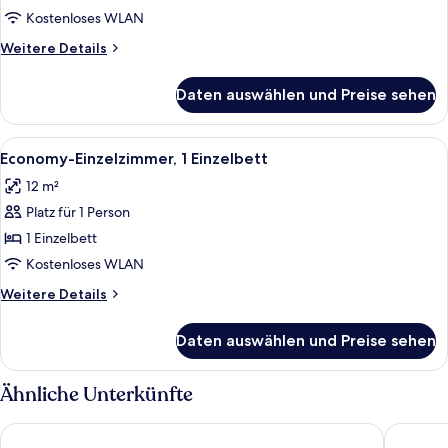
Kostenloses WLAN
Weitere
Weitere Details
Details
für
Daten auswählen und Preise sehen
Doppelzimmer
Alle
Ein Hotelzimmer mit einem ordentlic
4
Economy-Einzelzimmer, 1 Einzelbett
Fotos
12 m²
für
Platz für 1 Person
Economy-
Einzelzimmer,
1 Einzelbett
1 Einzelbett
Kostenloses WLAN
anzeigen
Weitere
Weitere Details
Details
für
Daten auswählen und Preise sehen
Economy-
Einzelzimmer,
1 Einzelbett
Ähnliche Unterkünfte
Montree Hotel
B&B Hot