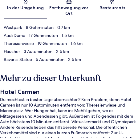
Karte
In der Umgebung
Fortbewegung vor
Restaurants
Ort
Westpark
- 8 Gehminuten
- 0.7 km
Audi Dome
- 17 Gehminuten
- 1.5 km
Theresienwiese
- 19 Gehminuten
- 1.6 km
Flaucher
- 3 Autominuten
- 2.5 km
Bavaria-Statue
- 5 Autominuten
- 2.5 km
Mehr zu dieser Unterkunft
Hotel Carmen
Du möchtest in bester Lage übernachten? Kein Problem, denn Hotel
Carmen ist nur 10 Autominuten entfernt von: Theresienwiese und
Marienplatz. Wer Hunger hat, kann ins Mehfil gehen, wo es
Mittagessen und Abendessen gibt. Außerdem ist Folgendes mit dem
Auto höchstens 10 Minuten entfernt: Viktualienmarkt und Olympiapark.
Andere Reisende lieben das hilfsbereite Personal. Die öffentlichen
Verkehrsmittel sind nur einen kurzen Fußmarsch entfernt: Zur U-