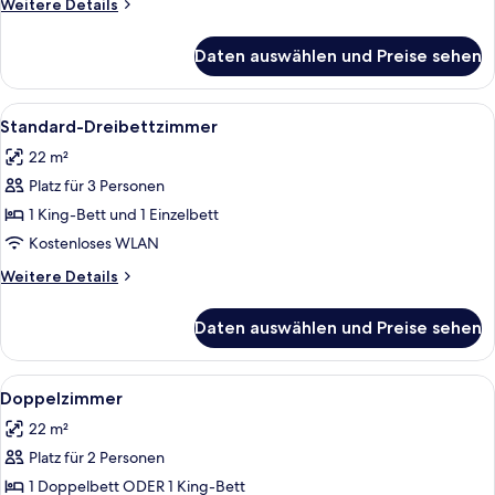
Weitere
Weitere Details
Details
für
Daten auswählen und Preise sehen
Business-
Einzelzimmer
Alle
Ein Hotelzimmer mit einem großen Bett
3
Standard-Dreibettzimmer
Fotos
22 m²
für
Platz für 3 Personen
Standard-
Dreibettzimmer
1 King-Bett und 1 Einzelbett
anzeigen
Kostenloses WLAN
Weitere
Weitere Details
Details
für
Daten auswählen und Preise sehen
Standard-
Dreibettzimmer
Alle
Ein Hotelzimmer mit einem großen Bett
3
Doppelzimmer
Fotos
22 m²
für
Platz für 2 Personen
Doppelzimmer
anzeigen
1 Doppelbett ODER 1 King-Bett