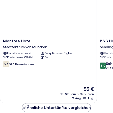
Montree
B&B
Montree Hotel
B&B Ho
Hotel
Hotel
Stadtzentrum von München
Sendlin
Stadtzentrum
Münche
Haustiere erlaubt
Parkplätze verfügbar
Hausti
von
City-
Kostenloses WLAN
Bar
Koste
München
West
Sendlin
6.8
8.0
Seh
6,8
393 Bewertungen
8,0
-
von
von
285 
Westpar
10,
10,
393
Sehr
Bewertungen
gut,
285
Der
55 €
Bewert
Preis
inkl. Steuern & Gebühren
beträgt
9. Aug.–10. Aug.
55 €
Ähnliche Unterkünfte vergleichen