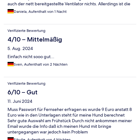
auch der nett bereitgestellte Ventilator nichts. Allerdings ist die
Lage in der Innenstadt und U-Bahn Nähe super und das
Daniela, Aufenthalt von 1 Nacht
Personal ist sehr freundlich. Frühstück war sehr gut. Für eine
Nacht ok, aber besser nicht im Sommer.
Verifizierte Bewertung
4/10 – Mittelmäßig
5. Aug. 2024
Einfach nicht sooo gut...
Sven, Aufenthalt von 2 Nächten
Verifizierte Bewertung
6/10 – Gut
11. Juni 2024
Muss Passwort für Fernseher erfragen es wurde 9 Euro anstatt 8
Euro wie in den Unterlagen steht für meine Hund berechnet
Sehr gute Auswahl am Frühstück Durch nicht ankommen meiner
Email wurde die Info daß ich meinen Hund mit bringe
untergegangen war jedoch kein Problem
Sibylle, Aufenthalt von 4 Nächten