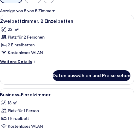
Filter
für
Anzeige von 5 von 5 Zimmern
Zimmer
Alle
Ein Hotelzimmer mit zwei Einzelbetten
2
Zweibettzimmer, 2 Einzelbetten
Fotos
22 m²
für
Platz für 2 Personen
Zweibettzimmer,
2 Einzelbetten
2 Einzelbetten
anzeigen
Kostenloses WLAN
Weitere
Weitere Details
Details
für
Daten auswählen und Preise sehen
Zweibettzimmer,
2 Einzelbetten
Alle
Ein Hotelzimmer mit Bett, Sofa, Sesse
4
Business-Einzelzimmer
Fotos
18 m²
für
Platz für 1 Person
Business-
Einzelzimmer
1 Einzelbett
anzeigen
Kostenloses WLAN