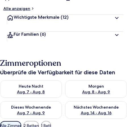
Alle anzeigen
Wichtigste Merkmale
(12)
Für Familien
(6)
Zimmeroptionen
Überprüfe die Verfügbarkeit für diese Daten
Überprüfe die Verfügbarkeit für heute Nacht, Aug. 7 - Aug. 8.
Überprüfe die Verfügbarkeit f
Heute Nacht
Morgen
Aug. 7 - Aug. 8
Aug. 8 - Aug. 9
Überprüfe die Verfügbarkeit für dieses Wochenende, Aug. 7 - 
Überprüfe die Verfügbarkeit f
Dieses Wochenende
Nächstes Wochenende
Aug. 7 - Aug. 9
Aug. 14 - Aug. 16
Verfügbare
Alle Zimmer
2 Betten
1 Bett