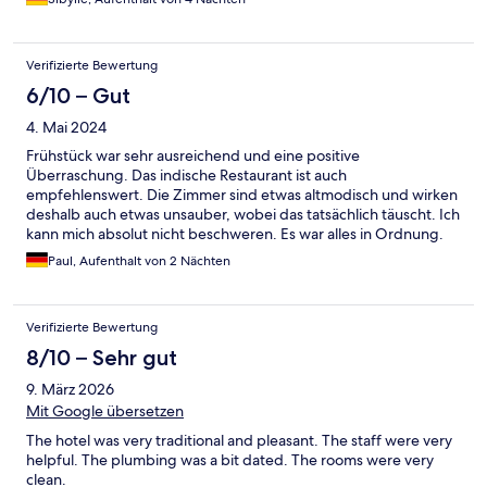
Verifizierte Bewertung
6/10 – Gut
4. Mai 2024
Frühstück war sehr ausreichend und eine positive
Überraschung. Das indische Restaurant ist auch
empfehlenswert. Die Zimmer sind etwas altmodisch und wirken
deshalb auch etwas unsauber, wobei das tatsächlich täuscht. Ich
kann mich absolut nicht beschweren. Es war alles in Ordnung.
Das Personal war bemüht und sehr freundlich. Die Lage war sehr
Paul, Aufenthalt von 2 Nächten
sehr günstig und praktisch für einen Stadturlaub. Lediglich die
Dusche war nicht im besten Zustand. Ich denke die besten
Worte für das Hotel sind tatsächlich „In Ordnung“ Man
Verifizierte Bewertung
bekommt für vergleichsweise kleines Geld ein solides Angebot.
Wir waren zufrieden.
8/10 – Sehr gut
9. März 2026
Mit Google übersetzen
The hotel was very traditional and pleasant. The staff were very
helpful. The plumbing was a bit dated. The rooms were very
clean.