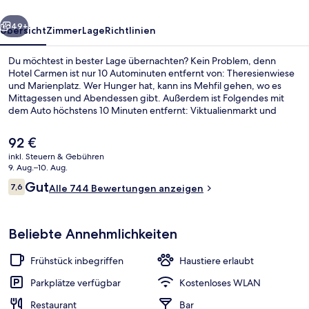
rück
Weiter
49+
Übersicht
Zimmer
Lage
Richtlinien
Du möchtest in bester Lage übernachten? Kein Problem, denn
Hotel Carmen ist nur 10 Autominuten entfernt von: Theresienwiese
und Marienplatz. Wer Hunger hat, kann ins Mehfil gehen, wo es
Mittagessen und Abendessen gibt. Außerdem ist Folgendes mit
dem Auto höchstens 10 Minuten entfernt: Viktualienmarkt und
Olympiapark. Andere Reisende lieben das hilfsbereite Personal. Die
öffentlichen Verkehrsmittel sind nur einen kurzen Fußmarsch
Der
92 €
entfernt: Zur U-Bahnhof Harras sind es 5 Minuten und zur U-
aktuelle
inkl. Steuern & Gebühren
Bahnhof Partnachplatz 8 Minuten.
Preis
9. Aug.–10. Aug.
Außenbereich
beträgt
Bewertungen
Gut
7,6
Alle 744 Bewertungen anzeigen
92 €.
7,6 von 10.
Beliebte Annehmlichkeiten
Frühstück inbegriffen
Haustiere erlaubt
Parkplätze verfügbar
Kostenloses WLAN
Restaurant
Bar