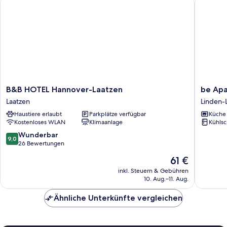
B&B
be
B&B HOTEL Hannover-Laatzen
be Apa
HOTEL
Apart
Laatzen
Linden-
Hannover-
Hotel
Haustiere erlaubt
Parkplätze verfügbar
Küche
Laatzen
Service
Kostenloses WLAN
Klimaanlage
Kühlsc
Laatzen
Apartme
Linden-
9.0
Wunderbar
9,0
Limmer
von
26 Bewertungen
10,
Der
61 €
Wunderbar,
Preis
26
inkl. Steuern & Gebühren
beträgt
10. Aug.–11. Aug.
Bewertungen
61 €
Ähnliche Unterkünfte vergleichen