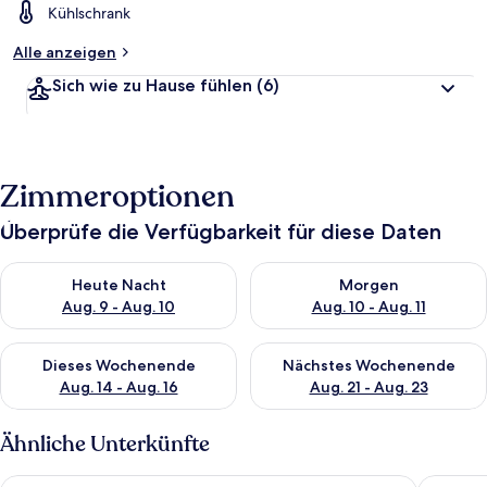
Kühlschrank
Alle anzeigen
Sich wie zu Hause fühlen
(6)
Zimmeroptionen
Überprüfe die Verfügbarkeit für diese Daten
Überprüfe die Verfügbarkeit für heute Nacht, Aug. 9 - Aug. 10
Überprüfe die Verfügbarkeit fü
Heute Nacht
Morgen
Aug. 9 - Aug. 10
Aug. 10 - Aug. 11
Überprüfe die Verfügbarkeit für dieses Wochenende, Aug. 14 -
Überprüfe die Verfügbarkeit f
Dieses Wochenende
Nächstes Wochenende
Aug. 14 - Aug. 16
Aug. 21 - Aug. 23
Ähnliche Unterkünfte
B&B HOTEL Hannover-Laatzen
be Apart