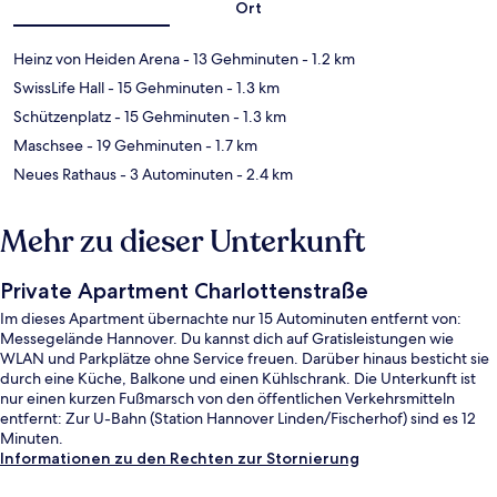
Ort
Heinz von Heiden Arena
- 13 Gehminuten
- 1.2 km
SwissLife Hall
- 15 Gehminuten
- 1.3 km
Schützenplatz
- 15 Gehminuten
- 1.3 km
Maschsee
- 19 Gehminuten
- 1.7 km
Neues Rathaus
- 3 Autominuten
- 2.4 km
Mehr zu dieser Unterkunft
Private Apartment Charlottenstraße
Im dieses Apartment übernachte nur 15 Autominuten entfernt von:
Messegelände Hannover. Du kannst dich auf Gratisleistungen wie
WLAN und Parkplätze ohne Service freuen. Darüber hinaus besticht sie
durch eine Küche, Balkone und einen Kühlschrank. Die Unterkunft ist
nur einen kurzen Fußmarsch von den öffentlichen Verkehrsmitteln
entfernt: Zur U-Bahn (Station Hannover Linden/Fischerhof) sind es 12
Minuten.
Informationen zu den Rechten zur Stornierung