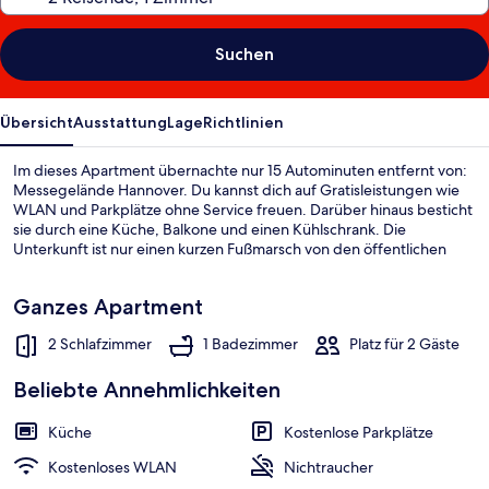
Suchen
Übersicht
Ausstattung
Lage
Richtlinien
Im dieses Apartment übernachte nur 15 Autominuten entfernt von:
Messegelände Hannover. Du kannst dich auf Gratisleistungen wie
WLAN und Parkplätze ohne Service freuen. Darüber hinaus besticht
sie durch eine Küche, Balkone und einen Kühlschrank. Die
Unterkunft ist nur einen kurzen Fußmarsch von den öffentlichen
Verkehrsmitteln entfernt: Zur U-Bahn (Station Hannover
Linden/Fischerhof) sind es 12 Minuten.
Ganzes Apartment
2 Schlafzimmer
1 Badezimmer
Platz für 2 Gäste
Beliebte Annehmlichkeiten
Küche
Kostenlose Parkplätze
Kostenloses WLAN
Nichtraucher