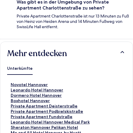
Was gibt es in der Umgebung von Private
Apartment Charlottenstraße zu sehen?
Private Apartment Charlottenstraße ist nur 13 Minuten zu Fuß
von Heinz von Heiden Arena und 14 Minuten Fußweg von
SwissLife Hall entfernt.
Mehr entdecken
Unterkünfte
L
Novotel Hannover
i
L
Leonardo Hotel Hannover
n
i
L
Dormero Hotel Hannover
k
n
i
L
Boxhotel Hannover
,
k
n
i
L
Private Apartment Deisterstraße
d
,
k
n
i
L
Private Apartment Podbielskistraße
e
d
,
k
n
i
L
Private Apartment Fundstraße
r
e
d
,
k
n
i
L
Leonardo Hotel Hannover Medical Park
d
r
e
d
,
k
n
i
L
Sheraton Hannover Pelikan Hotel
i
d
r
e
d
,
k
n
i
L
Me and All Hotel Hanover, by Hyatt