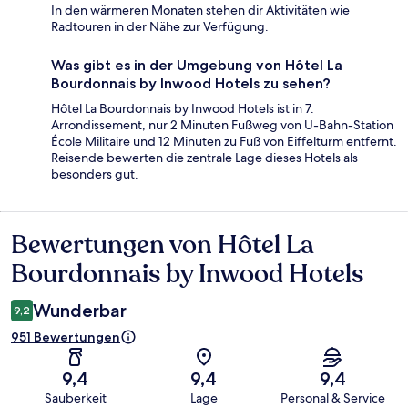
In den wärmeren Monaten stehen dir Aktivitäten wie
Radtouren in der Nähe zur Verfügung.
Was gibt es in der Umgebung von Hôtel La
Bourdonnais by Inwood Hotels zu sehen?
Hôtel La Bourdonnais by Inwood Hotels ist in 7.
Arrondissement, nur 2 Minuten Fußweg von U-Bahn-Station
École Militaire und 12 Minuten zu Fuß von Eiffelturm entfernt.
Reisende bewerten die zentrale Lage dieses Hotels als
besonders gut.
Bewertungen von Hôtel La
Bewertungen
Bourdonnais by Inwood Hotels
Wunderbar
9,2
951 Bewertungen
9,4
9,4
9,4
Sauberkeit
Lage
Personal & Service