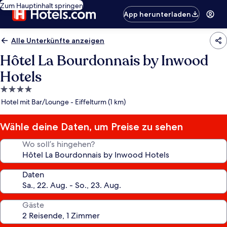
Zum Hauptinhalt springen
App herunterladen
Alle Unterkünfte anzeigen
Hôtel La Bourdonnais by Inwood
Hotels
4.0-
Sterne-
Hotel mit Bar/Lounge - Eiffelturm (1 km)
Unterkunft
Wähle deine Daten, um Preise zu sehen
Wo soll’s hingehen?
Daten
Gäste