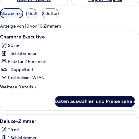
Verfügbare
Alle Zimmer
1 Bett
2 Betten
Filter
für
Anzeige von 10 von 10 Zimmern
Zimmer
Alle
Ein Schlafzimmer mit einem großen Be
8
Chambre Executive
Fotos
20 m²
für
1 Schlafzimmer
Chambre
Executive
Platz für 2 Personen
anzeigen
1 Doppelbett
Kostenloses WLAN
Weitere
Weitere Details
Details
für
Daten auswählen und Preise sehen
Chambre
Executive
Alle
Ein Hotelzimmer mit einem großen Bet
9
Deluxe-Zimmer
Fotos
26 m²
für
1 Schlafzimmer