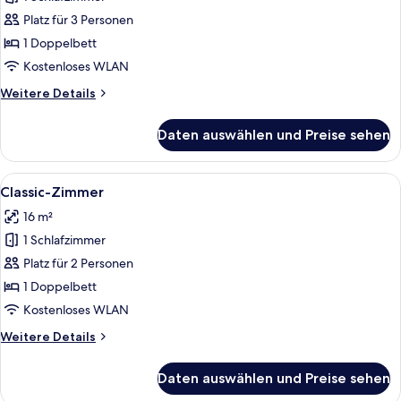
Deluxe-
Zimmer
Platz für 3 Personen
anzeigen
1 Doppelbett
Kostenloses WLAN
Weitere
Weitere Details
Details
für
Daten auswählen und Preise sehen
Deluxe-
Zimmer
Alle
Ein Hotelzimmer mit einem großen Bet
11
Classic-Zimmer
Fotos
16 m²
für
1 Schlafzimmer
Classic-
Zimmer
Platz für 2 Personen
anzeigen
1 Doppelbett
Kostenloses WLAN
Weitere
Weitere Details
Details
für
Daten auswählen und Preise sehen
Classic-
Zimmer