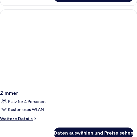
Room
Zimmer
Platz für 4 Personen
Kostenloses WLAN
Weitere
Weitere Details
Details
für
Daten auswählen und Preise sehen
Zimmer