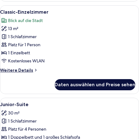
Alle
Ein Hotelzimmer mit zwei Betten, ein
7
Classic-Einzelzimmer
Fotos
Blick auf die Stadt
für
13 m²
Classic-
Einzelzimmer
1 Schlafzimmer
anzeigen
Platz für 1 Person
1 Einzelbett
Kostenloses WLAN
Weitere
Weitere Details
Details
für
Daten auswählen und Preise sehen
Classic-
Einzelzimmer
Alle
Ein ordentlich gemachtes Bett mit zwe
12
Junior-Suite
Fotos
30 m²
für
1 Schlafzimmer
Junior-
Suite
Platz für 4 Personen
anzeigen
1 Doppelbett und 1 großes Schlafsofa