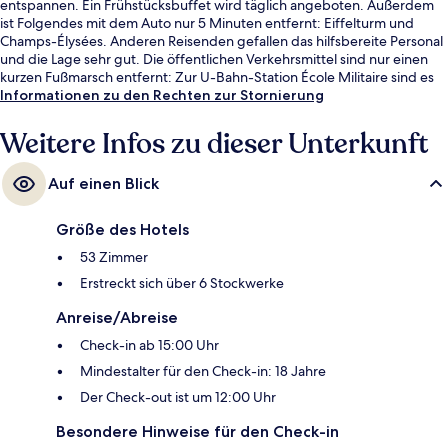
entspannen. Ein Frühstücksbuffet wird täglich angeboten. Außerdem
ist Folgendes mit dem Auto nur 5 Minuten entfernt: Eiffelturm und
Champs-Élysées. Anderen Reisenden gefallen das hilfsbereite Personal
und die Lage sehr gut. Die öffentlichen Verkehrsmittel sind nur einen
kurzen Fußmarsch entfernt: Zur U-Bahn-Station École Militaire sind es
nur wenige Schritte und zur U-Bahn-Station La Tour-Maubourg 8
Informationen zu den Rechten zur Stornierung
Minuten.
Weitere Infos zu dieser Unterkunft
Auf einen Blick
Größe des Hotels
53 Zimmer
Erstreckt sich über 6 Stockwerke
Anreise/Abreise
Check-in ab 15:00 Uhr
Mindestalter für den Check-in: 18 Jahre
Der Check-out ist um 12:00 Uhr
Besondere Hinweise für den Check-in