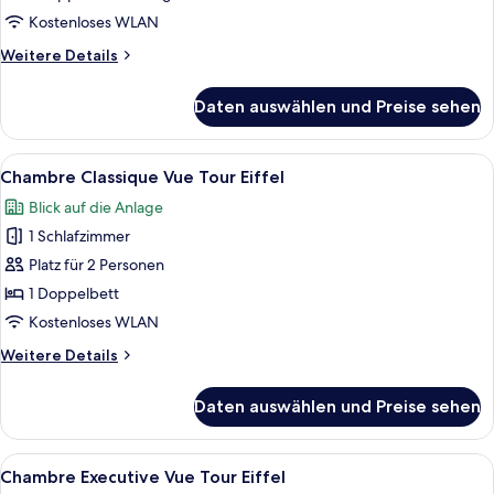
Kostenloses WLAN
Weitere
Weitere Details
Details
für
Daten auswählen und Preise sehen
Junior-
Suite
Alle
Ein Hotelzimmer mit einem großen Bet
10
Chambre Classique Vue Tour Eiffel
Fotos
Blick auf die Anlage
für
1 Schlafzimmer
Chambre
Classique
Platz für 2 Personen
Vue
1 Doppelbett
Tour
Kostenloses WLAN
Eiffel
Weitere
Weitere Details
anzeigen
Details
für
Daten auswählen und Preise sehen
Chambre
Classique
Vue
Alle
Ein ordentlich eingerichtetes Hotelzi
10
Tour
Chambre Executive Vue Tour Eiffel
Fotos
Eiffel