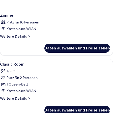
Zimmer
Platz für 10 Personen
Kostenloses WLAN
Weitere
Weitere Details
Details
für
Daten auswählen und Preise sehen
Zimmer
Alle
Ein Hotelzimmer mit einem Bett, zwei
4
Classic Room
Fotos
17 m²
für
Platz für 2 Personen
Classic
Room
1 Queen-Bett
anzeigen
Kostenloses WLAN
Weitere
Weitere Details
Details
für
Daten auswählen und Preise sehen
Classic