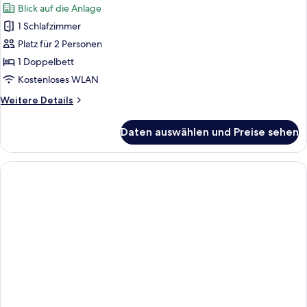
Blick auf die Anlage
für
1 Schlafzimmer
Chambre
Executive
Platz für 2 Personen
Vue
1 Doppelbett
Tour
Kostenloses WLAN
Eiffel
Weitere
Weitere Details
anzeigen
Details
für
Daten auswählen und Preise sehen
Chambre
Executive
Vue
Tour
Eiffel