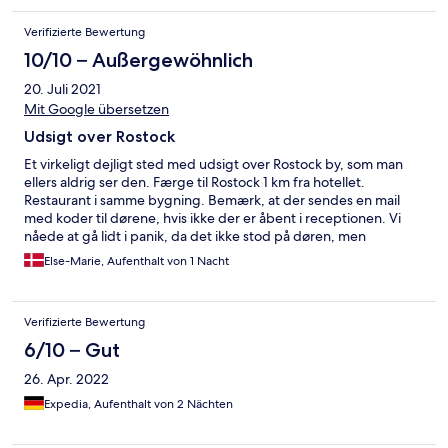
Verifizierte Bewertung
10/10 – Außergewöhnlich
20. Juli 2021
Mit Google übersetzen
Udsigt over Rostock
Et virkeligt dejligt sted med udsigt over Rostock by, som man
ellers aldrig ser den. Færge til Rostock 1 km fra hotellet.
Restaurant i samme bygning. Bemærk, at der sendes en mail
med koder til dørene, hvis ikke der er åbent i receptionen. Vi
nåede at gå lidt i panik, da det ikke stod på døren, men
heldigvis fik vi oplysningen i restauranten. Fine værelser, men
Else-Marie, Aufenthalt von 1 Nacht
uden køleskab.
Verifizierte Bewertung
6/10 – Gut
26. Apr. 2022
Expedia, Aufenthalt von 2 Nächten