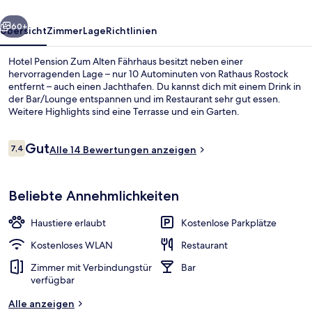
rück
Weiter
60+
Übersicht
Zimmer
Lage
Richtlinien
Hotel Pension Zum Alten Fährhaus besitzt neben einer
hervorragenden Lage – nur 10 Autominuten von Rathaus Rostock
entfernt – auch einen Jachthafen. Du kannst dich mit einem Drink in
der Bar/Lounge entspannen und im Restaurant sehr gut essen.
Weitere Highlights sind eine Terrasse und ein Garten.
Bewertungen
Gut
7,4
Alle 14 Bewertungen anzeigen
7,4 von 10.
Außenbereich
Beliebte Annehmlichkeiten
Haustiere erlaubt
Kostenlose Parkplätze
Kostenloses WLAN
Restaurant
Zimmer mit Verbindungstür
Bar
verfügbar
Alle anzeigen