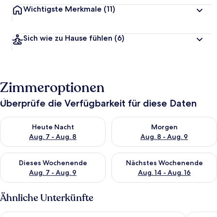
Wichtigste Merkmale
(11)
Sich wie zu Hause fühlen
(6)
Zimmeroptionen
Überprüfe die Verfügbarkeit für diese Daten
Überprüfe die Verfügbarkeit für heute Nacht, Aug. 7 - Aug. 8.
Überprüfe die Verfügbarkeit f
Heute Nacht
Morgen
Aug. 7 - Aug. 8
Aug. 8 - Aug. 9
Überprüfe die Verfügbarkeit für dieses Wochenende, Aug. 7 - 
Überprüfe die Verfügbarkeit f
Dieses Wochenende
Nächstes Wochenende
Aug. 7 - Aug. 9
Aug. 14 - Aug. 16
Ähnliche Unterkünfte
Hotel Am Kai 334
Scanhote