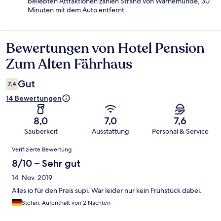
beliebten Attraktionen zählen Strand von Warnemünde, 30
Minuten mit dem Auto entfernt.
Bewertungen von Hotel Pension
Bewertungen
Zum Alten Fährhaus
Gut
7,4
14 Bewertungen
8,0
7,0
7,6
Sauberkeit
Ausstattung
Personal & Service
Bewertungen
Verifizierte Bewertung
8/10 – Sehr gut
14. Nov. 2019
Alles io für den Preis supi. War leider nur kein Frühstück dabei.
Stefan, Aufenthalt von 2 Nächten