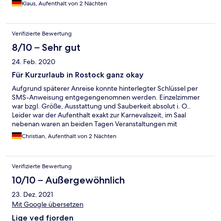
"Geduldige". ARD auf Programmplatz 72, übliche Programme
Klaus, Aufenthalt von 2 Nächten
wie RTL, SAT und Pro7 nicht vorhanden, dafür Schweizer und
Österreichische Zweit und Drittsender, Bibel TV's in allen
Variationen und Shopping Kanäle!
Verifizierte Bewertung
8/10 – Sehr gut
24. Feb. 2020
Für Kurzurlaub in Rostock ganz okay
Aufgrund späterer Anreise konnte hinterlegter Schlüssel per
SMS-Anweisung entgegengenomnen werden. Einzelzimmer
war bzgl. Größe, Ausstattung und Sauberkeit absolut i. O..
Leider war der Aufenthalt exakt zur Karnevalszeit, im Saal
nebenan waren an beiden Tagen Veranstaltungen mit
entsprechendem Lautstärkepegel und bis spät in die Nacht
Christian, Aufenthalt von 2 Nächten
(Sa.), was für die Nachtruhe nicht ganz so förderlich war. Das
zugebuchte Frühstück am So. empfand ich für die angebotene
Auswahl als zu teuer.
Verifizierte Bewertung
10/10 – Außergewöhnlich
23. Dez. 2021
Mit Google übersetzen
Lige ved fjorden