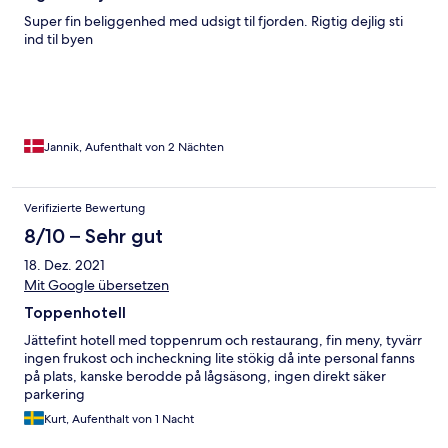
Super fin beliggenhed med udsigt til fjorden. Rigtig dejlig sti
ind til byen
Jannik, Aufenthalt von 2 Nächten
Verifizierte Bewertung
8/10 – Sehr gut
18. Dez. 2021
Mit Google übersetzen
Toppenhotell
Jättefint hotell med toppenrum och restaurang, fin meny, tyvärr
ingen frukost och incheckning lite stökig då inte personal fanns
på plats, kanske berodde på lågsäsong, ingen direkt säker
parkering
Kurt, Aufenthalt von 1 Nacht