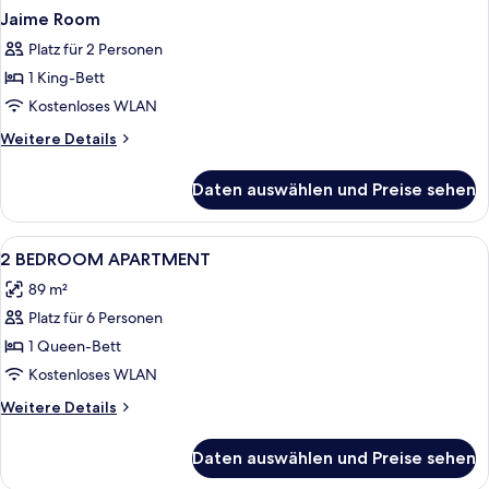
Jaime Room
Platz für 2 Personen
1 King-Bett
Kostenloses WLAN
Weitere
Weitere Details
Details
für
Daten auswählen und Preise sehen
Jaime
Room
Alle
Hochwertige Bettwaren, Minibar, Zimm
8
2 BEDROOM APARTMENT
Fotos
89 m²
für
Platz für 6 Personen
2
BEDROOM
1 Queen-Bett
APARTMENT
Kostenloses WLAN
anzeigen
Weitere
Weitere Details
Details
für
Daten auswählen und Preise sehen
2
BEDROOM