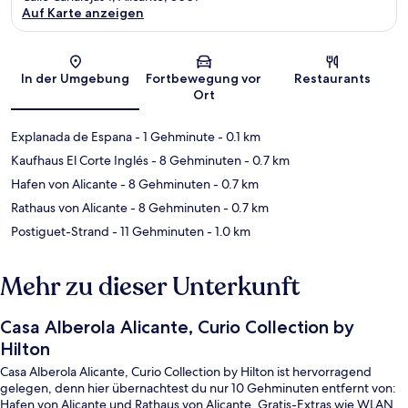
Auf Karte anzeigen
Karte
In der Umgebung
Fortbewegung vor
Restaurants
Ort
Explanada de Espana
- 1 Gehminute
- 0.1 km
Kaufhaus El Corte Inglés
- 8 Gehminuten
- 0.7 km
Hafen von Alicante
- 8 Gehminuten
- 0.7 km
Rathaus von Alicante
- 8 Gehminuten
- 0.7 km
Postiguet-Strand
- 11 Gehminuten
- 1.0 km
Mehr zu dieser Unterkunft
Casa Alberola Alicante, Curio Collection by
Hilton
Casa Alberola Alicante, Curio Collection by Hilton ist hervorragend
gelegen, denn hier übernachtest du nur 10 Gehminuten entfernt von:
Hafen von Alicante und Rathaus von Alicante. Gratis-Extras wie WLAN