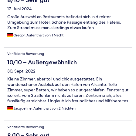
17. Juni 2024
Große Auswahl an Restaurants befindet sich in direkter
Umgebung zum Hotel. Schöne Passage entlang des Hafens.
Zum Strand muss man allerdings etwas laufen
Gregor, Aufenthalt von 1 Nacht
Verifizierte Bewertung
10/10 – Außergewöhnlich
30. Sept. 2022
Kleine Zimmer, aber toll und chic ausgestattet. Ein
wunderschöner Ausblick auf den Hafen von Alicante. Tolle
Zimmer, super Betten, wir haben so gut geschlafen. Fenster gut
isoliert, vom Straßenlärm nichts zu hören. Zentrumsnah, alles
fussläufig erreichbar. Unglaublich freundliches und hilfsbereites
Personal. Sonderwünsche (late check out) kein Problem.
Jacqueline, Aufenthalt von 2 Nächten
Leckeres Frühstück. Einfach ein tolles Stadthotel, wir kommen
jederzeit gerne wieder!
Verifizierte Bewertung
8/10 – Sehr gut