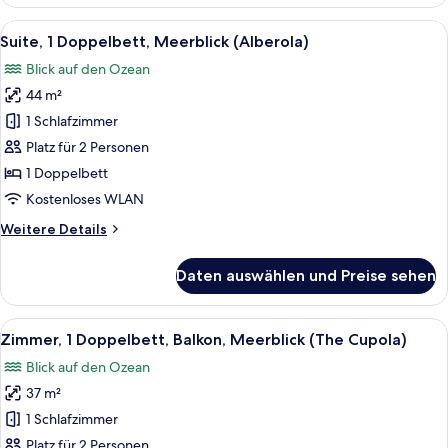
1
Doppelbett,
Alle
Ein großzügiger Wohnbereich mit Holz
7
Meerblick
Suite, 1 Doppelbett, Meerblick (Alberola)
Fotos
(Joaquin)
Blick auf den Ozean
für
44 m²
Suite,
1
1 Schlafzimmer
Doppelbett,
Platz für 2 Personen
Meerblick
1 Doppelbett
(Alberola)
Kostenloses WLAN
anzeigen
Weitere
Weitere Details
Details
für
Daten auswählen und Preise sehen
Suite,
1
Doppelbett,
Alle
Ein modernes Schlafzimmer mit einem 
7
Meerblick
Zimmer, 1 Doppelbett, Balkon, Meerblick (The Cupola)
Fotos
(Alberola)
Blick auf den Ozean
für
37 m²
Zimmer,
1
1 Schlafzimmer
Doppelbett,
Platz für 2 Personen