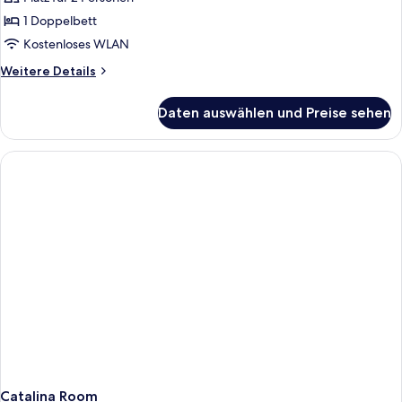
Balkon,
1 Doppelbett
Meerblick
Kostenloses WLAN
(The
Weitere
Weitere Details
Cupola)
Details
anzeigen
für
Daten auswählen und Preise sehen
Zimmer,
1
Doppelbett,
Balkon,
Meerblick
(The
Cupola)
Catalina Room