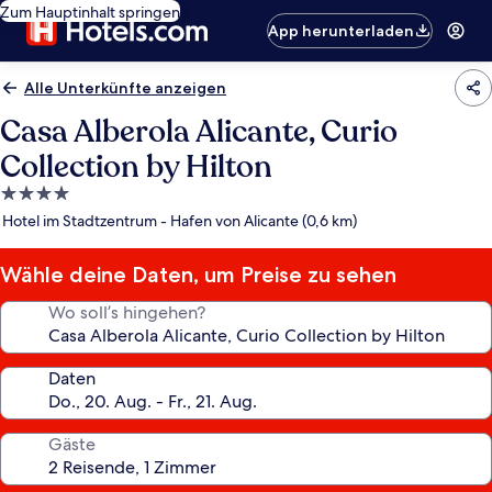
Zum Hauptinhalt springen
App herunterladen
Alle Unterkünfte anzeigen
Casa Alberola Alicante, Curio
Collection by Hilton
4.0-
Sterne-
Hotel im Stadtzentrum - Hafen von Alicante (0,6 km)
Unterkunft
Wähle deine Daten, um Preise zu sehen
Wo soll’s hingehen?
Daten
Gäste