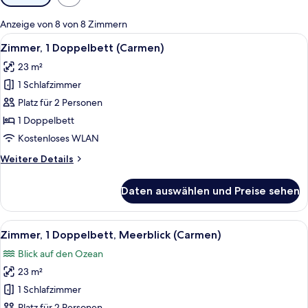
Filter
für
Anzeige von 8 von 8 Zimmern
Zimmer
Alle
Ein Hotelzimmer mit einem großen Bett
5
Zimmer, 1 Doppelbett (Carmen)
Fotos
23 m²
für
1 Schlafzimmer
Zimmer,
1
Platz für 2 Personen
Doppelbett
1 Doppelbett
(Carmen)
Kostenloses WLAN
anzeigen
Weitere
Weitere Details
Details
für
Daten auswählen und Preise sehen
Zimmer,
1
Doppelbett
Alle
Ein modernes Badezimmer mit einem 
7
(Carmen)
Zimmer, 1 Doppelbett, Meerblick (Carmen)
Fotos
Blick auf den Ozean
für
23 m²
Zimmer,
1
1 Schlafzimmer
Doppelbett,
Platz für 2 Personen