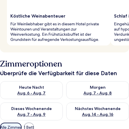
Köstliche Weinabenteuer
Schlaf
Für Weinliebhaber gibt es in diesem Hotel private
Eingehül
Weintouren und Veranstaltungen zur
auf hyp
Weinverkostung. Ein Frühstücksbuffet ist der
Verdunk
Grundstein für aufregende Verkostungsausflüge.
ungestör
Zimmeroptionen
Überprüfe die Verfügbarkeit für diese Daten
Überprüfe die Verfügbarkeit für heute Nacht, Aug. 6 - Aug. 7.
Überprüfe die Verfügbarkeit f
Heute Nacht
Morgen
Aug. 6 - Aug. 7
Aug. 7 - Aug. 8
Überprüfe die Verfügbarkeit für dieses Wochenende, Aug. 7 - 
Überprüfe die Verfügbarkeit f
Dieses Wochenende
Nächstes Wochenende
Aug. 7 - Aug. 9
Aug. 14 - Aug. 16
Verfügbare
Alle Zimmer
1 Bett