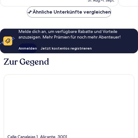
31. Aug.–1. Sept.
Bewert
167 €
Ähnliche Unterkünfte vergleichen
Melde dich an, um verfügbare Rabatte und Vorteile
anzuzeigen. Mehr Prämien für noch mehr Abenteuer!
Anmelden
Jetzt kostenlos registrieren
Zur Gegend
Calle Canalejas 1, Alicante, 3001