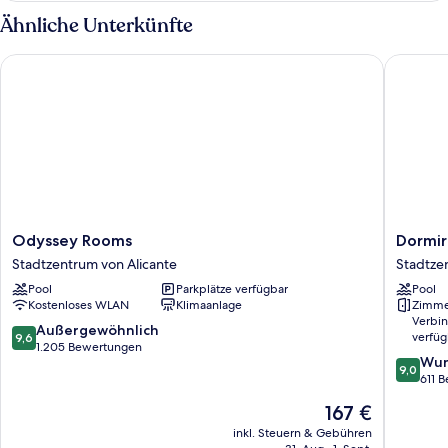
APARTMENT
Ähnliche Unterkünfte
Odyssey Rooms
Dormirdc
Odyssey
Dormird
Odyssey Rooms
Dormir
Rooms
Alicante
Stadtzentrum von Alicante
Stadtze
Stadtzentrum
Stadtze
Pool
Parkplätze verfügbar
Pool
von
von
Kostenloses WLAN
Klimaanlage
Zimme
Alicante
Alicante
Verbi
9.6
Außergewöhnlich
verfüg
9,6
von
1.205 Bewertungen
9.0
Wun
10,
9,0
von
611 
Außergewöhnlich,
10,
1.205
Der
167 €
Wunder
Bewertungen
Preis
611
inkl. Steuern & Gebühren
beträgt