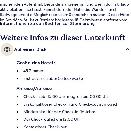
machen den Aufenthalt besonders angenehm, und wenn du im Urlaub
aktiv bleiben möchtest, kannst du in der Nähe die Wander- und
Radwege und die Möglichkeiten zum Schnorcheln nutzen. Dieses Hotel
im Art-déco-Stil ist außerdem höchstens 15 Gehminuten entfernt von:
Informationen zu den Rechten zur Stornierung
Kaufhaus El Corte Inglés und Postiguet-Strand. Das hilfsbereite
Personal und der allgemeine Zustand erhalten tolle Bewertungen von
Weitere Infos zu dieser Unterkunft
anderen Reisenden.
Auf einen Blick
Größe des Hotels
45 Zimmer
Erstreckt sich über 5 Stockwerke
Anreise/Abreise
Check-in ab: 15:00 Uhr, möglich bis: 00:00 Uhr
Ein kontaktloser Check-in und Check-out ist möglich
Mindestalter für den Check-in: 16 Jahre
Der Check-out ist um 12:00 Uhr
Kontaktloser Check-out