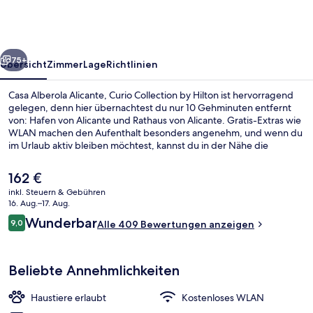
Curio
Collection
by
rück
Weiter
Hilton
75+
Übersicht
Zimmer
Lage
Richtlinien
Casa Alberola Alicante, Curio Collection by Hilton ist hervorragend
gelegen, denn hier übernachtest du nur 10 Gehminuten entfernt
von: Hafen von Alicante und Rathaus von Alicante. Gratis-Extras wie
WLAN machen den Aufenthalt besonders angenehm, und wenn du
im Urlaub aktiv bleiben möchtest, kannst du in der Nähe die
Wander- und Radwege und die Möglichkeiten zum Schnorcheln
nutzen. Dieses Hotel im Art-déco-Stil ist außerdem höchstens 15
Der
162 €
Gehminuten entfernt von: Kaufhaus El Corte Inglés und Postiguet-
aktuelle
inkl. Steuern & Gebühren
Strand. Das hilfsbereite Personal und der allgemeine Zustand
Preis
16. Aug.–17. Aug.
erhalten tolle Bewertungen von anderen Reisenden.
Zimmer, 1 Doppelbett, Meerblick (Car
beträgt
Bewertungen
Wunderbar
9,0
Alle 409 Bewertungen anzeigen
162 €.
9,0 von 10.
Beliebte Annehmlichkeiten
Haustiere erlaubt
Kostenloses WLAN