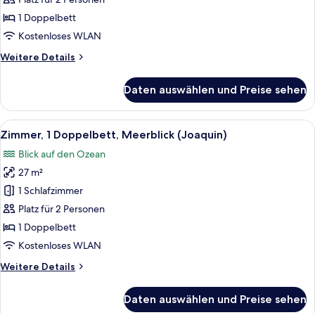
Meerblick
1 Doppelbett
(Carmen)
Kostenloses WLAN
anzeigen
Weitere
Weitere Details
Details
für
Daten auswählen und Preise sehen
Zimmer,
1
Doppelbett,
Alle
Ein Hotelzimmer mit einem runden Mar
8
Meerblick
Zimmer, 1 Doppelbett, Meerblick (Joaquin)
Fotos
(Carmen)
Blick auf den Ozean
für
27 m²
Zimmer,
1
1 Schlafzimmer
Doppelbett,
Platz für 2 Personen
Meerblick
1 Doppelbett
(Joaquin)
Kostenloses WLAN
anzeigen
Weitere
Weitere Details
Details
für
Daten auswählen und Preise sehen
Zimmer,