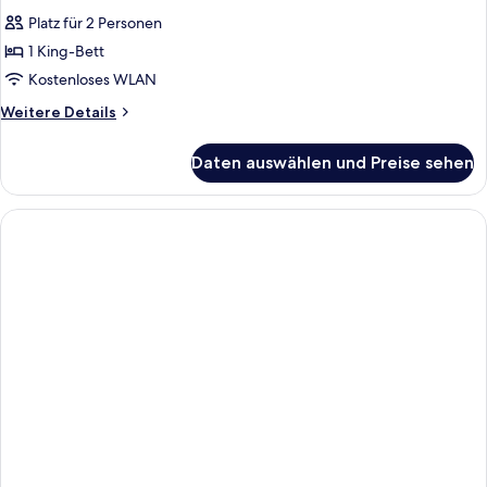
Platz für 2 Personen
1 King-Bett
Kostenloses WLAN
Weitere
Weitere Details
Details
für
Daten auswählen und Preise sehen
Catalina
Room