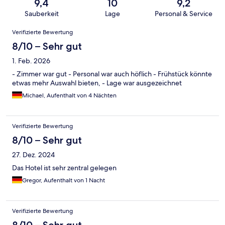
9,4
10
9,2
Sauberkeit
Lage
Personal & Service
Bewertungen
Verifizierte Bewertung
8/10 – Sehr gut
1. Feb. 2026
- Zimmer war gut - Personal war auch höflich - Frühstück könnte
etwas mehr Auswahl bieten, - Lage war ausgezeichnet
Michael, Aufenthalt von 4 Nächten
Verifizierte Bewertung
8/10 – Sehr gut
27. Dez. 2024
Das Hotel ist sehr zentral gelegen
Gregor, Aufenthalt von 1 Nacht
Verifizierte Bewertung
8/10 – Sehr gut