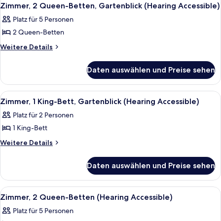
Alle
4
Gartenblick
Zimmer, 2 Queen-Betten, Gartenblick (Hearing Accessible)
anzeigen
Fotos
(Mobility
Platz für 5 Personen
Accessible,
für
Tub)
2 Queen-Betten
Zimmer,
2 Queen-
Weitere
Weitere Details
Details
Betten,
für
Gartenblick
Daten auswählen und Preise sehen
Zimmer,
(Hearing
2 Queen-
Accessible)
Betten,
Alle
Ein Hotelzimmer mit einem großen Bett
4
Gartenblick
anzeigen
Zimmer, 1 King-Bett, Gartenblick (Hearing Accessible)
Fotos
(Hearing
Platz für 2 Personen
Accessible)
für
1 King-Bett
Zimmer,
1 King-
Weitere
Weitere Details
Details
Bett,
für
Gartenblick
Daten auswählen und Preise sehen
Zimmer,
(Hearing
1 King-
Accessible)
Bett,
Alle
Ein Hotelzimmer mit zwei Betten, ein
4
Gartenblick
anzeigen
Zimmer, 2 Queen-Betten (Hearing Accessible)
Fotos
(Hearing
Platz für 5 Personen
Accessible)
für