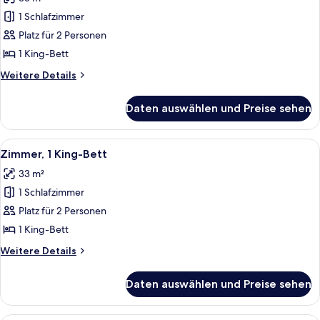
Zimmer,
1 King-
1 Schlafzimmer
Bett,
Platz für 2 Personen
Gartenblick
1 King-Bett
anzeigen
Weitere
Weitere Details
Details
für
Daten auswählen und Preise sehen
Zimmer,
1 King-
Bett,
Alle
Ein Hotelzimmer mit einem großen Bet
4
Gartenblick
Zimmer, 1 King-Bett
Fotos
33 m²
für
1 Schlafzimmer
Zimmer,
1 King-
Platz für 2 Personen
Bett
1 King-Bett
anzeigen
Weitere
Weitere Details
Details
für
Daten auswählen und Preise sehen
Zimmer,
1 King-
Bett
Ein Hotelzimmer mit zwei Betten, ein