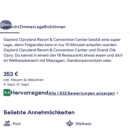
&
Convention
Center
rück
Weiter
86+
Übersicht
Zimmer
Lage
Richtlinien
Gaylord Opryland Resort & Convention Center besitzt eine super
Lage, denn Folgendes kann in nur 10 Minuten erlaufen werden:
Gaylord Opryland Resort & Convention Center und Grand Ole
Opry. Du kannst in einem der 18 Restaurants etwas essen und dich
im Wellnessbereich mit Massagen, Ganzkörperwickeln oder
Gesichtsbehandlungen verwöhnen lassen. Zu den weiteren
Highlights gehören 2 Außenpools, ein Wasserpark und ein
Der
353 €
Innenpool. Anderen Reisenden gefallen das hilfsbereite Personal
aktuelle
inkl. Steuern & Gebühren
und der allgemeine Zustand.
Preis
4. Sept.–5. Sept.
Ausstattung der Unterkunft
beträgt
Bewertungen
Hervorragend
8,8
Alle 1.832 Bewertungen anzeigen
353 €.
8,8 von 10.
Beliebte Annehmlichkeiten
Pool
Wellness