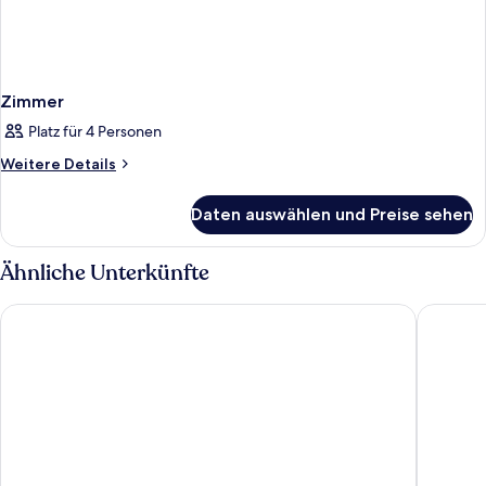
Zimmer
Platz für 4 Personen
Weitere
Weitere Details
Details
für
Daten auswählen und Preise sehen
Zimmer
Ähnliche Unterkünfte
The Inn at Opryland, A Gaylord Hotel
Holiday 