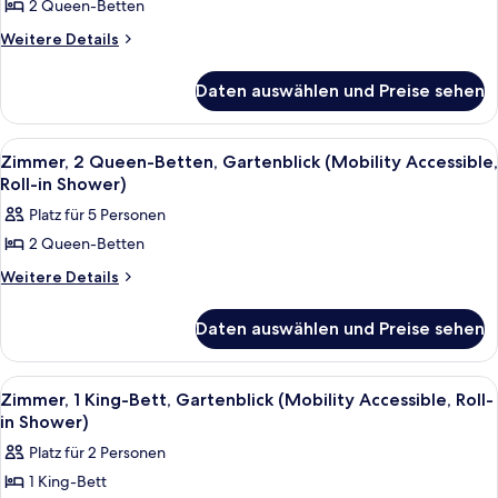
2 Queen-Betten
Zimmer,
2 Queen-
Weitere
Weitere Details
Details
Betten
für
(Hearing
Daten auswählen und Preise sehen
Zimmer,
Accessible)
2 Queen-
anzeigen
Betten
Alle
Ein Hotelzimmer mit zwei Betten, eine
4
(Hearing
Zimmer, 2 Queen-Betten, Gartenblick (Mobility Accessible,
Fotos
Accessible)
Roll-in Shower)
für
Platz für 5 Personen
Zimmer,
2 Queen-Betten
2 Queen-
Betten,
Weitere
Weitere Details
Details
Gartenblick
für
(Mobility
Daten auswählen und Preise sehen
Zimmer,
Accessible,
2 Queen-
Betten,
Roll-
Alle
Ein Hotelzimmer mit einem großen Bett
4
Gartenblick
Zimmer, 1 King-Bett, Gartenblick (Mobility Accessible, Roll-
in
Fotos
(Mobility
in Shower)
Shower)
Accessible,
für
Platz für 2 Personen
anzeigen
Roll-
Zimmer,
in
1 King-Bett
1 King-
Shower)