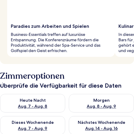
Paradies zum Arbeiten und Spielen
Kulina
Business-Essentials treffen auf luxuriöse
In diese
Entspannung. Die Konferenzräume fördern die
Bars fü
Produktivität, während der Spa-Service und das
gehört e
Golfspiel den Geist erfrischen.
und veg
Zimmeroptionen
Überprüfe die Verfügbarkeit für diese Daten
Überprüfe die Verfügbarkeit für heute Nacht, Aug. 7 - Aug. 8.
Überprüfe die Verfügbarkeit f
Heute Nacht
Morgen
Aug. 7 - Aug. 8
Aug. 8 - Aug. 9
Überprüfe die Verfügbarkeit für dieses Wochenende, Aug. 7 - 
Überprüfe die Verfügbarkeit f
Dieses Wochenende
Nächstes Wochenende
Aug. 7 - Aug. 9
Aug. 14 - Aug. 16