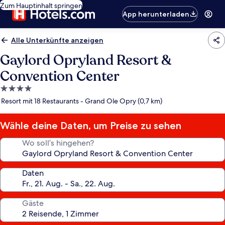
Zum Hauptinhalt springen
App herunterladen
Alle Unterkünfte anzeigen
Gaylord Opryland Resort &
Convention Center
4.0-
Sterne-
Resort mit 18 Restaurants - Grand Ole Opry (0,7 km)
Unterkunft
Wähle deine Daten, um Preise zu sehen
Wo soll’s hingehen?
Daten
Gäste