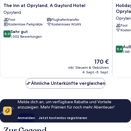
The
Holiday
The Inn at Opryland, A Gaylord Hotel
Holida
Inn
Inn
Opryla
Opryland
at
Express
Opryla
Pool
Flughafentransfer
Opryland,
Hotel
Kostenlose Parkplätze
Kostenloses WLAN
A
and
Pool
Koste
Gaylord
Suites
8.0
Sehr gut
8,0
Hotel
Nashvill
von
1.002 Bewertungen
Opryland
Oprylan
10,
9.4
by
Auß
Sehr
9,4
von
IHG
1.14
gut,
10,
Oprylan
1.002
Der
170 €
Außerge
Bewertungen
Preis
1.145
inkl. Steuern & Gebühren
beträgt
4. Sept.–5. Sept.
Bewert
170 €
Ähnliche Unterkünfte vergleichen
Melde dich an, um verfügbare Rabatte und Vorteile
anzuzeigen. Mehr Prämien für noch mehr Abenteuer!
Anmelden
Jetzt kostenlos registrieren
Zur Gegend