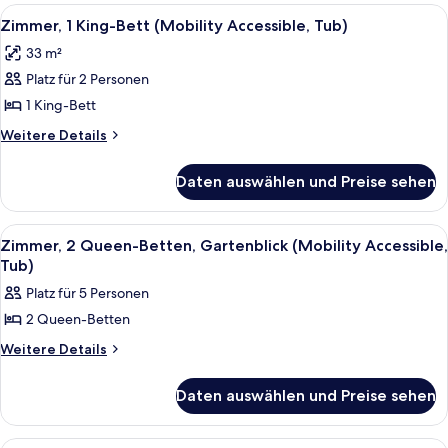
Shower)
Betten
Alle
Ein Hotelzimmer mit einem großen Bet
3
(Mobility
anzeigen
Zimmer, 1 King-Bett (Mobility Accessible, Tub)
Fotos
Accessible,
33 m²
Roll-
für
In
Platz für 2 Personen
Zimmer,
Shower)
1 King-
1 King-Bett
Bett
Weitere
Weitere Details
(Mobility
Details
für
Accessible,
Daten auswählen und Preise sehen
Zimmer,
Tub)
1 King-
anzeigen
Bett
Alle
Ein Hotelzimmer mit zwei Betten, eine
4
(Mobility
Zimmer, 2 Queen-Betten, Gartenblick (Mobility Accessible,
Fotos
Accessible,
Tub)
Tub)
für
Platz für 5 Personen
Zimmer,
2 Queen-Betten
2 Queen-
Betten,
Weitere
Weitere Details
Details
Gartenblick
für
(Mobility
Daten auswählen und Preise sehen
Zimmer,
Accessible,
2 Queen-
Betten,
Tub)
Ein Hotelzimmer mit zwei Betten, eine