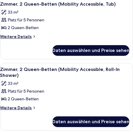
Alle
3
Zimmer, 2 Queen-Betten (Mobility Accessible, Tub)
Fotos
33 m²
für
Platz für 5 Personen
Zimmer,
2 Queen-
2 Queen-Betten
Betten
Weitere
Weitere Details
(Mobility
Details
für
Accessible,
Daten auswählen und Preise sehen
Zimmer,
Tub)
2 Queen-
anzeigen
Betten
Alle
Ein Hotelzimmer mit zwei Betten, ein
3
(Mobility
Zimmer, 2 Queen-Betten (Mobility Accessible, Roll-In
Fotos
Accessible,
Shower)
Tub)
für
33 m²
Zimmer,
Platz für 5 Personen
2 Queen-
2 Queen-Betten
Betten
(Mobility
Weitere
Weitere Details
Details
Accessible,
für
Roll-
Daten auswählen und Preise sehen
Zimmer,
In
2 Queen-