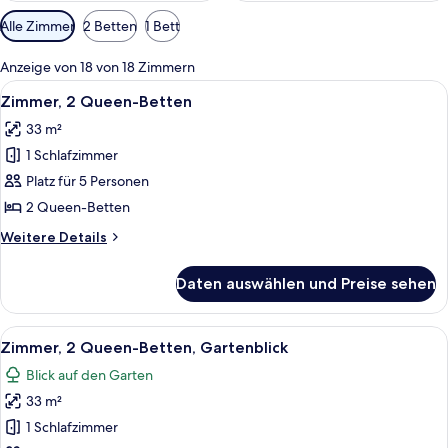
Verfügbare
Alle Zimmer
2 Betten
1 Bett
Filter
für
Anzeige von 18 von 18 Zimmern
Zimmer
Alle
Ein Hotelzimmer mit zwei Betten, ein
4
Zimmer, 2 Queen-Betten
Fotos
33 m²
für
1 Schlafzimmer
Zimmer,
2 Queen-
Platz für 5 Personen
Betten
2 Queen-Betten
anzeigen
Weitere
Weitere Details
Details
für
Daten auswählen und Preise sehen
Zimmer,
2 Queen-
Betten
Alle
Ein Hotelzimmer mit zwei Betten, eine
5
Zimmer, 2 Queen-Betten, Gartenblick
Fotos
Blick auf den Garten
für
33 m²
Zimmer,
2 Queen-
1 Schlafzimmer