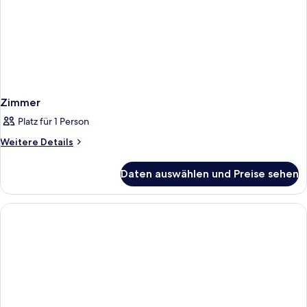
Zimmer
Platz für 1 Person
Weitere
Weitere Details
Details
für
Daten auswählen und Preise sehen
Zimmer