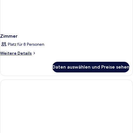
Zimmer
Platz für 8 Personen
Weitere
Weitere Details
Details
für
Daten auswählen und Preise sehen
Zimmer