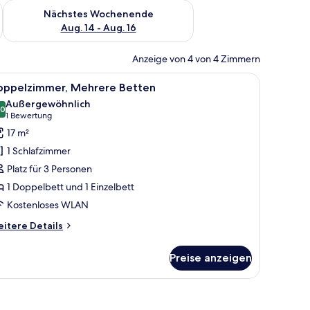
es Wochenende, Aug. 7 - Aug. 9.
Überprüfe die Verfügbarkeit für nächstes Wochenende, Aug. 1
Nächstes Wochenende
Aug. 14 - Aug. 16
Anzeige von 4 von 4 Zimmern
 kostenloses WLAN, Bettwäsche
le
Doppelzimmer, Mehrere Betten | Schreibtisch
10
oppelzimmer, Mehrere Betten
otos
Außergewöhnlich
ür
,0
10,0 von 10
(1
1 Bewertung
oppelzimmer,
Bewertung)
17 m²
ehrere
1 Schlafzimmer
etten
Platz für 3 Personen
nzeigen
1 Doppelbett und 1 Einzelbett
Kostenloses WLAN
itere
itere Details
tails
r
Preise anzeigen
ppelzimmer,
ehrere
tten