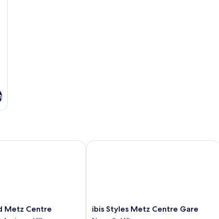
n
Metz Centre
ibis Styles Metz Centre Gare
ibis
ad Metz Centre
ibis Styles Metz Centre Gare
Styles