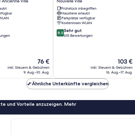
 Ancienne Ville
Nouvelle Ville
Metz
aubt
Frühstück inbegriffen
Centre
erfügbar
Haustiere erlaubt
Gare
 WLAN
Parkplätze verfügbar
Nouvelle
Kostenloses WLAN
Ville
8.0
Sehr gut
8,0
von
tungen
615 Bewertungen
10,
Sehr
gut,
615
Der
Der
76 €
103 €
Bewertungen
Preis
Preis
inkl. Steuern & Gebühren
inkl. Steuern & Gebühren
beträgt
beträgt
9. Aug.–10. Aug.
16. Aug.–17. Aug.
76 €
103 €
Ähnliche Unterkünfte vergleichen
te und Vorteile anzuzeigen. Mehr