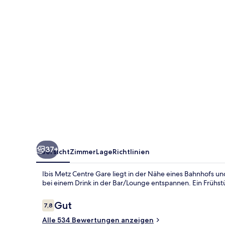
37+
Übersicht
Zimmer
Lage
Richtlinien
Ibis Metz Centre Gare liegt in der Nähe eines Bahnhofs un
bei einem Drink in der Bar/Lounge entspannen. Ein Frühst
Bewertungen
Gut
7,8
7,8 von 10.
Alle 534 Bewertungen anzeigen