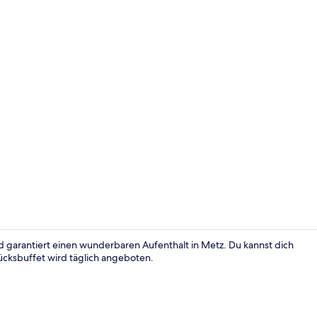
Doppelzimmer
d garantiert einen wunderbaren Aufenthalt in Metz. Du kannst dich
ücksbuffet wird täglich angeboten.
Standard-Dop