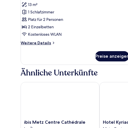
Fotos
13 m²
für
1 Schlafzimmer
Standardzimmer,
2 Einzelbetten
Platz für 2 Personen
anzeigen
2 Einzelbetten
Kostenloses WLAN
Weitere
Weitere Details
Details
für
Preise anzeige
Standardzimmer,
2 Einzelbetten
Ähnliche Unterkünfte
ibis Metz Centre Cathédrale
Hotel Kyriad 
ibis
Hotel
ibis Metz Centre Cathédrale
Hotel Kyri
Metz
Kyriad