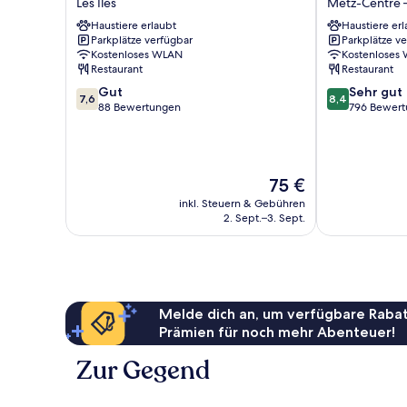
Les Îles
Metz-Centre –
Centre
Metz
Haustiere erlaubt
Haustiere erl
Cathédrale
Centre
Parkplätze verfügbar
Parkplätze v
Les
Metz-
Kostenloses WLAN
Kostenloses
Îles
Centre
Restaurant
Restaurant
–
7.6
8.4
Gut
Sehr gut
Ancienne
7,6
8,4
von
von
88 Bewertungen
796 Bewer
Ville
10,
10,
Gut,
Sehr
88
gut,
Bewertungen
796
Der
75 €
Bewertungen
Preis
inkl. Steuern & Gebühren
beträgt
2. Sept.–3. Sept.
75 €
Melde dich an, um verfügbare Rabat
Prämien für noch mehr Abenteuer!
Zur Gegend