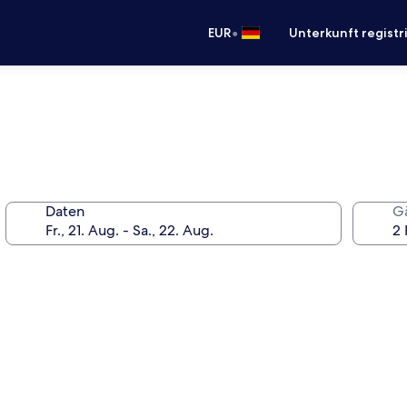
•
EUR
Unterkunft registr
Daten
G