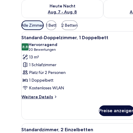
Überprüfe die Verfügbarkeit für heute Nacht, Aug. 7
Überprüfe die
Heute Nacht
Aug. 7 - Aug. 8
A
Verfügbare
Alle Zimmer
1 Bett
2 Betten
Filter
Alle
Schreibtisch, Bügeleisen/Büge
für
8
Standard-Doppelzimmer, 1 Doppelbett
Fotos
Zimmer
Hervorragend
für
8,8
8,8 von 10
(20
20 Bewertungen
Standard-
Bewertungen)
13 m²
Doppelzimmer,
1 Schlafzimmer
1
Platz für 2 Personen
Doppelbett
1 Doppelbett
anzeigen
Kostenloses WLAN
Weitere
Weitere Details
Details
für
Preise anzeige
Standard-
Doppelzimmer,
1
Alle
Standardzimmer, 2 Einzelbette
4
Doppelbett
Standardzimmer, 2 Einzelbetten