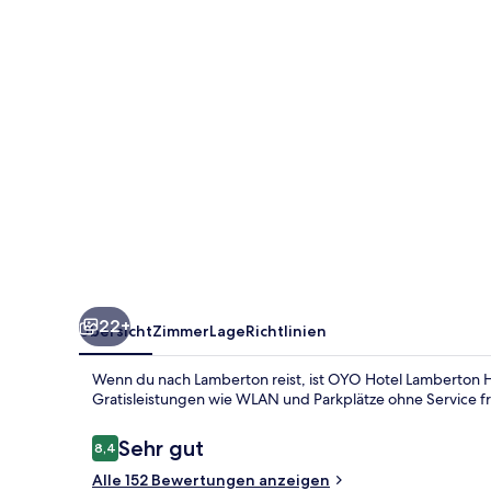
14
22+
Übersicht
Zimmer
Lage
Richtlinien
Wenn du nach Lamberton reist, ist OYO Hotel Lamberton H
Gratisleistungen wie WLAN und Parkplätze ohne Service f
Bewertungen
Sehr gut
8,4
8,4 von 10.
Alle 152 Bewertungen anzeigen