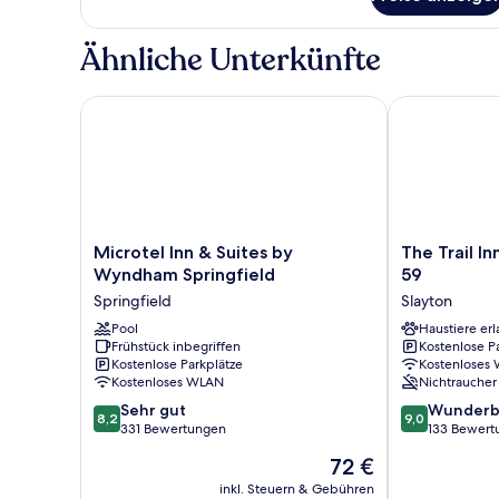
Zimmer
Ähnliche Unterkünfte
Microtel Inn & Suites by Wyndham Springfield
The Trail Inn
Microtel
The
Microtel Inn & Suites by
The Trail I
Inn
Trail
Wyndham Springfield
59
&
Inn
Springfield
Slayton
Suites
-
by
Pool
Slayton,
Haustiere erl
Frühstück inbegriffen
Kostenlose P
Wyndham
MN
Kostenlose Parkplätze
Kostenloses
Springfield
-
Kostenloses WLAN
Nichtraucher
Springfield
HWY
8.2
9.0
Sehr gut
59
Wunderb
8,2
9,0
von
von
331 Bewertungen
Slayton
133 Bewert
10,
10,
Der
72 €
Sehr
Wunderbar,
Preis
gut,
133
inkl. Steuern & Gebühren