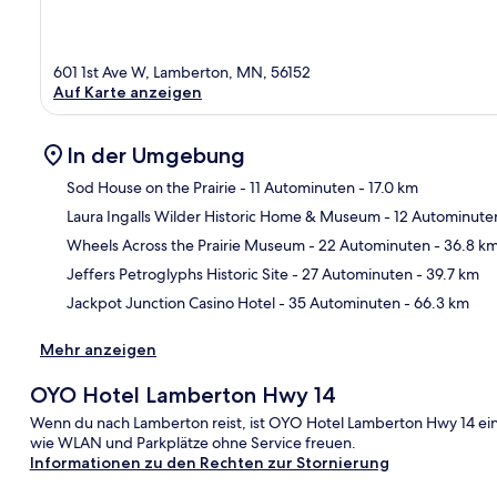
601 1st Ave W, Lamberton, MN, 56152
Auf Karte anzeigen
In der Umgebung
Sod House on the Prairie
- 11 Autominuten
- 17.0 km
Laura Ingalls Wilder Historic Home & Museum
- 12 Autominute
Kar
Wheels Across the Prairie Museum
- 22 Autominuten
- 36.8 k
Jeffers Petroglyphs Historic Site
- 27 Autominuten
- 39.7 km
Jackpot Junction Casino Hotel
- 35 Autominuten
- 66.3 km
Mehr anzeigen
OYO Hotel Lamberton Hwy 14
Wenn du nach Lamberton reist, ist OYO Hotel Lamberton Hwy 14 ein
wie WLAN und Parkplätze ohne Service freuen.
Informationen zu den Rechten zur Stornierung