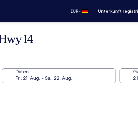
•
EUR
Unterkunft registr
Hwy 14
Daten
G