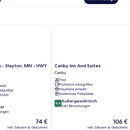
 - Slayton, MN - HWY 59
Canby Inn And Suites
Canby
nn - Slayton, MN - HWY
Canby Inn And Suites
Inn
Canby
And
Pool
Suites
Frühstück inbegriffen
aubt
Canby
Haustiere erlaubt
arkplätze
Kostenlose Parkplätze
 WLAN
9.4
Außergewöhnlich
9,4
von
240 Bewertungen
ar
10,
ungen
Außergewöhnlich,
Der
Der
74 €
106 €
240
Preis
Preis
Bewertungen
inkl. Steuern & Gebühren
inkl. Steuern & Gebühren