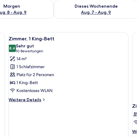
 - Aug. 8.
 Verfügbarkeit für morgen, Aug. 8 - Aug. 9.
Überprüfe die Verfügbarkeit für dies
Morgen
Dieses Wochenende
ug. 8 - Aug. 9
Aug. 7 - Aug. 9
en, roter und weißer Bettwäsche, einem Fenster mit Blick und einem Baumg
Alle
Ein Hotelzimmer mit rotem und weißem D
8
Zimmer, 1 King-Bett
Fotos
Sehr gut
für
8,4
8,4 von 10
(10
10 Bewertungen
Zimmer,
Bewertungen)
14 m²
1 King-
1 Schlafzimmer
Bett
Platz für 2 Personen
anzeigen
1 King-Bett
Kostenloses WLAN
Weitere
Weitere Details
Details
Z
für
Zimmer,
1 King-
Bett
We
We
De