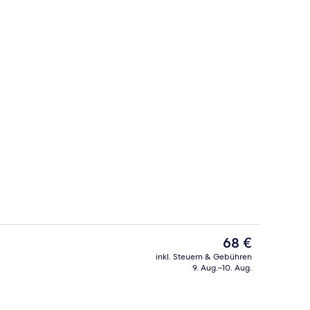
ng-Bett | Schreibtisch, Bügeleisen/Bügelbrett, Babybetten, kostenloses WLA
Fassade der Unterkunft
Der
68 €
aktuelle
inkl. Steuern & Gebühren
Preis
9. Aug.–10. Aug.
attung
Rezeption
beträgt
68 €.