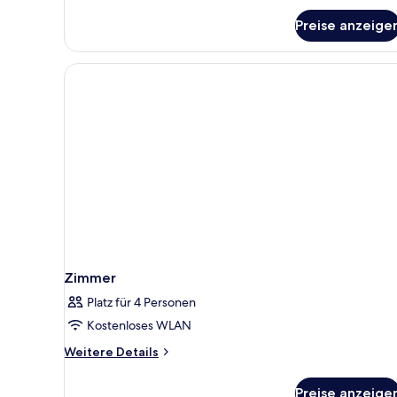
Preise anzeige
Zimmer
Platz für 4 Personen
Kostenloses WLAN
Weitere
Weitere Details
Details
für
Preise anzeige