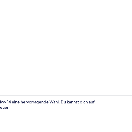
Zimmer, 1 Ki
wy 14 eine hervorragende Wahl. Du kannst dich auf
reuen.
Zimmerausst