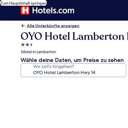
Zum Hauptinhalt springen
Alle Unterkünfte anzeigen
OYO Hotel Lamberton 
2.5-
Sterne-
Motel in Lamberton
Unterkunft
Wähle deine Daten, um Preise zu sehen
Wo soll’s hingehen?
Fotogalerie
von
OYO
Hotel
Lamberton
Hwy