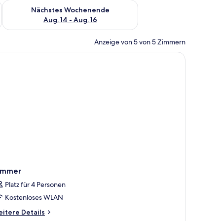
es Wochenende, Aug. 7 - Aug. 9.
Überprüfe die Verfügbarkeit für nächstes Wochenende, Aug. 1
Nächstes Wochenende
Aug. 14 - Aug. 16
Anzeige von 5 von 5 Zimmern
emälde an der Wand.
ekor, ein Bett mit roter Decke, ein gelber Sessel, ein Nachttisch mit Lampe 
immer
Platz für 4 Personen
Kostenloses WLAN
itere
itere Details
tails