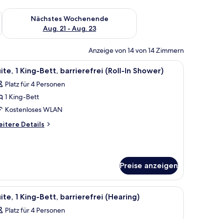
es Wochenende, Aug. 14 - Aug. 16.
Überprüfe die Verfügbarkeit für nächstes Wochenende, Aug. 2
Nächstes Wochenende
Aug. 21 - Aug. 23
Anzeige von 14 von 14 Zimmern
einsehbaren separaten Schlafzimmer.
e, einem Holz-Kopfteil und zwei Nachttischlampen.
le
Ein Hotelzimmer mit einem Bett, einem Sofa, 
6
ite, 1 King-Bett, barrierefrei (Roll-In Shower)
otos
Platz für 4 Personen
ür
1 King-Bett
ite,
King-
Kostenloses WLAN
ett,
itere
itere Details
arrierefrei
tails
r
oll-
ite,
King-
hower)
Preise anzeigen
tt,
nzeigen
rrierefrei
oll-
e, einem Holz-Kopfteil und zwei Nachttischlampen.
le
Ein modernes Hotelzimmer mit Küchenzeile, e
5
ite, 1 King-Bett, barrierefrei (Hearing)
otos
ower)
Platz für 4 Personen
ür