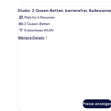
1 King-
anzeigen
Bett,
Alle
Ein Hotelzimmer mit einem Bett
6
barrierefrei,
Studio, 2 Queen-Betten, barrierefrei, Badewanne
Fotos
Badewanne
Platz für 6 Personen
(Mobility
für
&
2 Queen-Betten
Studio,
Hearing)
2 Queen-
Kostenloses WLAN
Betten,
Weitere
Weitere Details
barrierefrei,
Details
für
Badewanne
Studio,
anzeigen
2 Queen-
Betten,
barrierefrei,
Badewanne
Preise anzeige