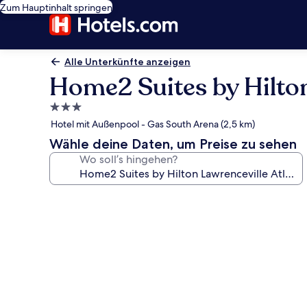
Zum Hauptinhalt springen
Alle Unterkünfte anzeigen
Home2 Suites by Hilton
3.0-
Sterne-
Hotel mit Außenpool - Gas South Arena (2,5 km)
Unterkunft
Wähle deine Daten, um Preise zu sehen
Wo soll’s hingehen?
Fotogalerie
von
Home2
Suites
by
Hilton