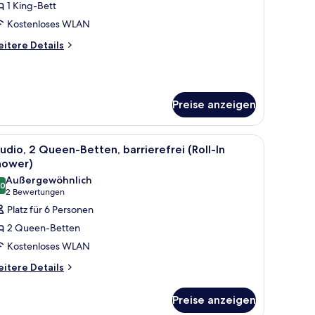
1 King-Bett
ite,
King-
Kostenloses WLAN
ett,
itere
itere Details
arrierefrei
tails
r
Hearing)
ite,
nzeigen
King-
Preise anzeigen
tt,
rrierefrei
earing)
 Couch, einem kleinen Tisch und einem Spiegel.
le
Ein Hotelzimmer mit einem Bett, einer Couch,
6
udio, 2 Queen-Betten, barrierefrei (Roll-In
otos
hower)
ür
Außergewöhnlich
,0
tudio,
10,0 von 10
(2
2 Bewertungen
 Queen-
Bewertungen)
Platz für 6 Personen
etten,
2 Queen-Betten
arrierefrei
Kostenloses WLAN
oll-
itere
itere Details
tails
hower)
r
Preise anzeigen
nzeigen
udio,