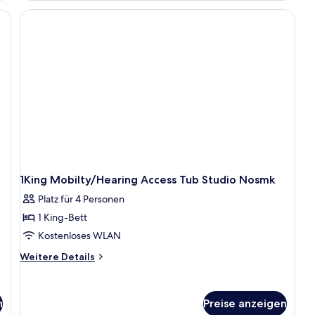
Su
He
Ac
N
Sm
1King Mobilty/Hearing Access Tub Studio Nosmk
Platz für 4 Personen
1 King-Bett
Kostenloses WLAN
Weitere
Weitere Details
Details
für
1King
n
Preise anzeigen
Mobilty/Hearing