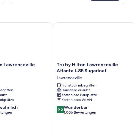
Access
Tub
Studio
Nosmk
Lawrenceville Duluth
Tru by Hilton Lawrenceville Atlanta I-
Tru
n Lawrenceville
Tru by Hilton Lawrenceville
by
Atlanta I-85 Sugarloaf
Hilton
Lawrenceville
Lawrenceville
Atlanta
Frühstück inbegriffen
egriffen
Haustiere erlaubt
I-
aubt
Kostenlose Parkplätze
85
arkplätze
Kostenloses WLAN
Sugarloaf
9.2
wöhnlich
Lawrenceville
Wunderbar
9,2
von
rtungen
1.006 Bewertungen
10,
ich,
Wunderbar,
1.006
Bewertungen