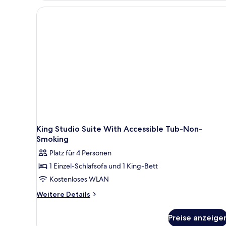
King Studio Suite With Accessible Tub-Non-
Smoking
Platz für 4 Personen
1 Einzel-Schlafsofa und 1 King-Bett
Kostenloses WLAN
Weitere
Weitere Details
Details
für
Preise anzeige
King