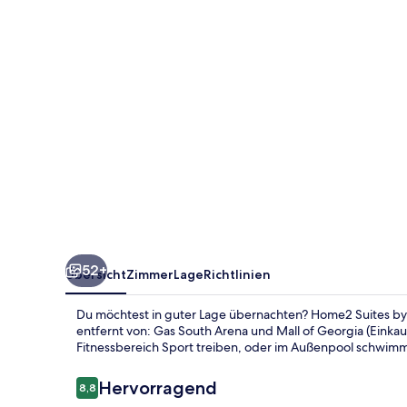
Lawrenceville
Atlanta
Sugarloaf,
GA
52+
Übersicht
Zimmer
Lage
Richtlinien
Du möchtest in guter Lage übernachten? Home2 Suites by H
entfernt von: Gas South Arena und Mall of Georgia (Einka
Fitnessbereich Sport treiben, oder im Außenpool schwimme
Bewertungen
Hervorragend
8,8
8,8 von 10.