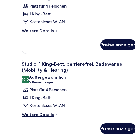
Studio,
Bewertungen)
Platz für 4 Personen
1 King-
1 King-Bett
Bett,
Kostenloses WLAN
barrierefrei,
Weitere
Badewanne
Weitere Details
Details
anzeigen
für
Preise anzeige
Studio,
1 King-
Bett,
Alle
Ein großes Bett mit weißer Be
5
barrierefrei,
Studio, 1 King-Bett, barrierefrei, Badewanne
Fotos
Badewanne
(Mobility & Hearing)
für
Außergewöhnlich
10,0
Studio,
10,0 von 10
(5
5 Bewertungen
1 King-
Bewertungen)
Platz für 4 Personen
Bett,
1 King-Bett
barrierefrei,
Kostenloses WLAN
Badewanne
Weitere
Weitere Details
(Mobility
Details
&
für
Preise anzeige
Hearing)
Studio,