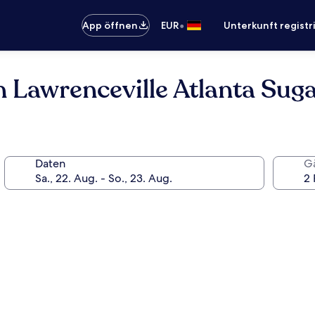
•
App öffnen
EUR
Unterkunft registr
 Lawrenceville Atlanta Suga
Daten
G