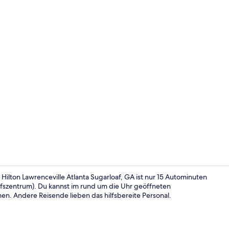
Lobby
ilton Lawrenceville Atlanta Sugarloaf, GA ist nur 15 Autominuten
ufszentrum). Du kannst im rund um die Uhr geöffneten
n. Andere Reisende lieben das hilfsbereite Personal.
Schreibtisch