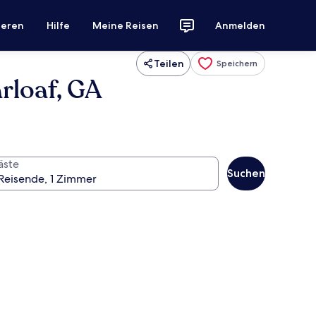
ieren
Hilfe
Meine Reisen
Anmelden
Teilen
Speichern
rloaf, GA
äste
Suchen