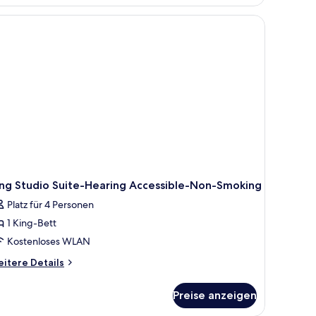
Queen-
tten,
 Couch, einem kleinen Tisch und einem Spiegel.
rrierefrei
oll-
ower)
ing Studio Suite-Hearing Accessible-Non-Smoking
Platz für 4 Personen
1 King-Bett
Kostenloses WLAN
itere
itere Details
tails
r
Preise anzeigen
ng
udio