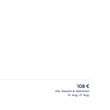
Rezeption
Der
108 €
aktuelle
inkl. Steuern & Gebühren
Preis
16. Aug.–17. Aug.
, laptopgeeigneter Arbeitsplatz, Verdunkelungsvorhänge
Außenbereich
beträgt
108 €.