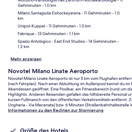
Gehminuten
- 1.0 km
Milano Santagiulia Eishockeyarena
- 11 Gehminuten
- 1.0
Kar
km
Unipol-Kuppel
- 11 Gehminuten
- 1.0 km
Fabrique
- 13 Gehminuten
- 1.1 km
Spazio Antologico - East End Studios
- 14 Gehminuten
-
1.2 km
Mehr anzeigen
Novotel Milano Linate Aeroporto
Novotel Milano Linate Aeroporto ist nur 5 km vom Flughafen entfer
(nach Fahrplan). Nach einer Abkühlung im Außenpool kannst du im 
Abendessen geöffnet. Eine Poolbar, ein Fitnessbereich (rund um di
Highlights. Anderen Reisenden gefallen das hilfsbereite Personal u
kurzen Fußmarsch von den öffentlichen Verkehrsmitteln entfernt: Z
Ungheria - Via Mecenate) bzw. 6 Minuten (Straßenbahnhaltestelle Vi
Informationen zu den Rechten zur Stornierung
Größe des Hotels