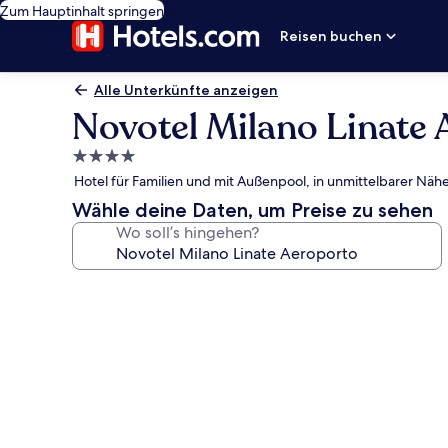
Zum Hauptinhalt springen
Reisen buchen
Alle Unterkünfte anzeigen
Novotel Milano Linate
4.0-
Sterne-
Hotel für Familien und mit Außenpool, in unmittelbarer Nä
Unterkunft
Wähle deine Daten, um Preise zu sehen
Wo soll’s hingehen?
Fotogalerie
von
Novotel
Milano
Linate
Aeroporto