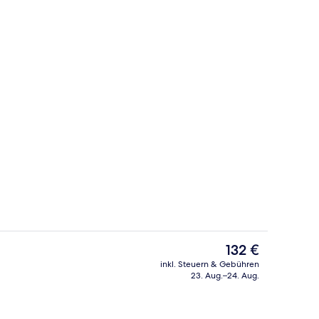
rühstücksbuffet gegen Gebühr
Bar (in der Unterkunft)
Der
132 €
aktuelle
inkl. Steuern & Gebühren
Preis
23. Aug.–24. Aug.
Lobby-Lounge
beträgt
132 €.