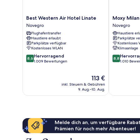
Best
Moxy
Best Western Air Hotel Linate
Moxy Milan 
Western
Milan
Novegro
Novegro
Air
Linate
Flughafentransfer
Haustiere erl
Hotel
Airport
Haustiere erlaubt
Parkplätze v
Linate
Novegro
Parkplätze verfügbar
Kostenloses
Novegro
Kostenloses WLAN
Klimaanlage
8.6
8.8
Hervorragend
Hervorr
8,6
8,8
von
von
1.009 Bewertungen
1.010 Bewe
10,
10,
Hervorragend,
Hervorragend
Der
113 €
1.009
1.010
Preis
Bewertungen
Bewertungen
inkl. Steuern & Gebühren
beträgt
9. Aug.–10. Aug.
113 €
Melde dich an, um verfügbare Rabat
Prämien für noch mehr Abenteuer!