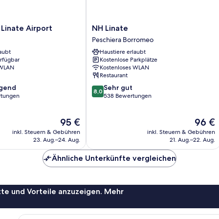
NH
Linate Airport
NH Linate
Linate
Peschiera Borromeo
Peschiera
aubt
Haustiere erlaubt
Borromeo
erfügbar
Kostenlose Parkplätze
 WLAN
Kostenloses WLAN
Restaurant
8.0
agend
Sehr gut
8,0
von
rtungen
538 Bewertungen
10,
,
Sehr
Der
Der
95 €
96 €
gut,
Preis
Preis
538
inkl. Steuern & Gebühren
inkl. Steuern & Gebühren
beträgt
beträgt
Bewertungen
23. Aug.–24. Aug.
21. Aug.–22. Aug.
95 €
96 €
Ähnliche Unterkünfte vergleichen
te und Vorteile anzuzeigen. Mehr