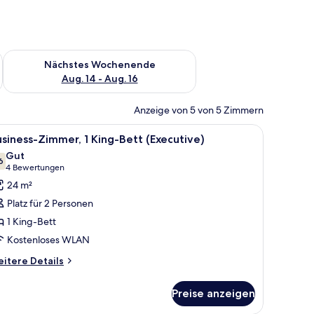
es Wochenende, Aug. 7 - Aug. 9.
Überprüfe die Verfügbarkeit für nächstes Wochenende, Aug. 1
Nächstes Wochenende
Aug. 14 - Aug. 16
Anzeige von 5 von 5 Zimmern
, einer Couch, einem kleinen Tisch und einem Sessel.
le
Business-Zimmer, 1 King-Bett (Executive) | A
7
siness-Zimmer, 1 King-Bett (Executive)
otos
Gut
ür
6
7,6 von 10
(4
4 Bewertungen
usiness-
Bewertungen)
24 m²
immer,
Platz für 2 Personen
King-
1 King-Bett
ett
Kostenloses WLAN
Executive)
nzeigen
itere
itere Details
tails
r
Preise anzeigen
siness-
mmer,