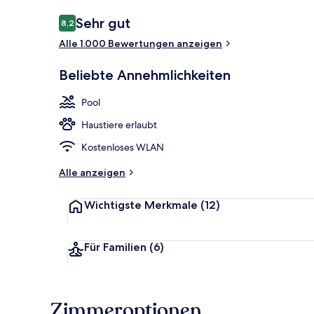
Bewertungen
Sehr gut
8,2
8,2 von 10.
Alle 1.000 Bewertungen anzeigen
Außenbereic
Beliebte Annehmlichkeiten
Pool
Haustiere erlaubt
Kostenloses WLAN
Alle anzeigen
Wichtigste Merkmale
(12)
Für Familien
(6)
Zimmeroptionen