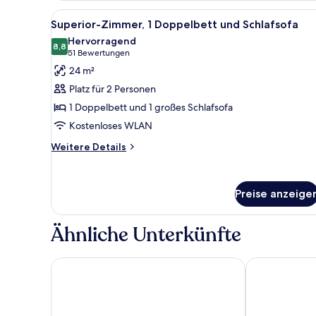
2 Einzelbetten
Alle
Ein Hotelzimmer mit Bett, Sch
9
Superior-Zimmer, 1 Doppelbett und Schlafsofa
Fotos
Hervorragend
für
8,8
8,8 von 10
(51
51 Bewertungen
Superior-
Bewertungen)
24 m²
Zimmer,
Platz für 2 Personen
1 Doppelbett
1 Doppelbett und 1 großes Schlafsofa
und
Kostenloses WLAN
Schlafsofa
anzeigen
Weitere
Weitere Details
Details
für
Superior-
Preise anzeige
Zimmer,
1 Doppelbett
und
Ähnliche Unterkünfte
Schlafsofa
Best Western Air Hotel Linate
Moxy Milan Li