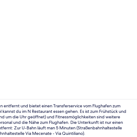
Tägliches F
en entfernt und bietet einen Transferservice vom Flughafen zum
 kannst du im N Restaurant essen gehen. Es ist zum Frühstück und
und um die Uhr geöffnet) und Fitnessmöglichkeiten sind weitere
Außenpool
ersonal und die Nähe zum Flughafen. Die Unterkunft ist nur einen
tfernt: Zur U-Bahn läuft man 5 Minuten (Straßenbahnhaltestelle
nhaltestelle Via Mecenate - Via Quintiliano).