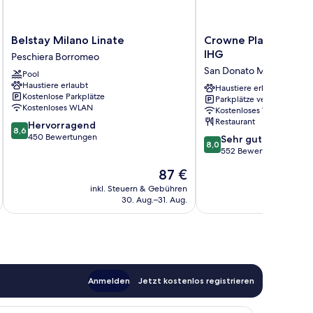
Belstay
Crowne
Belstay Milano Linate
Crowne Plaza Milan -
Milano
Plaza
IHG
Peschiera Borromeo
Linate
Milan
San Donato Milanese
Pool
Peschiera
-
Haustiere erlaubt
Borromeo
Linate
Haustiere erlaubt
Kostenlose Parkplätze
Parkplätze verfügbar
by
Kostenloses WLAN
Kostenloses WLAN
IHG
Restaurant
8.6
Hervorragend
San
8,6
von
450 Bewertungen
8.0
Donato
Sehr gut
8,0
10,
von
Milanese
552 Bewertungen
Hervorragend,
10,
Der
87 €
450
Sehr
Preis
Bewertungen
gut,
inkl. Steuern & Gebühren
inkl. S
beträgt
30. Aug.–31. Aug.
552
87 €
Bewertungen
Anmelden
Jetzt kostenlos registrieren