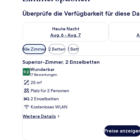
Überprüfe die Verfügbarkeit für diese D
Überprüfe die Verfügbarkeit für heute Nacht, Aug. 6
Überprüfe die
Heute Nacht
Aug. 6 - Aug. 7
A
Verfügbare
Alle Zimmer
2 Betten
1 Bett
Filter
Alle
Superior-Zimmer, 2 Einzelbett
für
8
Superior-Zimmer, 2 Einzelbetten
Fotos
Zimmer
Wunderbar
für
9,2
9,2 von 10
(17
17 Bewertungen
Superior-
Bewertungen)
25 m²
Zimmer,
Platz für 2 Personen
2 Einzelbetten
2 Einzelbetten
anzeigen
Kostenloses WLAN
Weitere
Weitere Details
Details
für
Preise anzeige
Superior-
Zimmer,