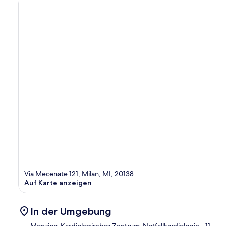
Via Mecenate 121, Milan, MI, 20138
Auf Karte anzeigen
In der Umgebung
Monzino-Kardiologisches Zentrum-Notfallkardiologie
- 11