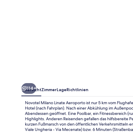
114+
Übersicht
Zimmer
Lage
Richtlinien
Novotel Milano Linate Aeroporto ist nur 5 km vom Flughaf
Hotel (nach Fahrplan). Nach einer Abkühlung im Außenpool
Abendessen geöffnet. Eine Poolbar, ein Fitnessbereich (r
Highlights. Anderen Reisenden gefallen das hilfsbereite P
kurzen Fußmarsch von den öffentlichen Verkehrsmitteln en
Viale Ungheria - Via Mecenate) bzw. 6 Minuten (Straßenbah