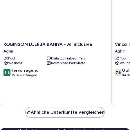
ROBINSON
Vincci
ROBINSON DJERBA BAHIYA - All inclusive
Vincci
DJERBA
Helios
Aghir
Aghir
BAHIYA
Beach
Pool
Frühstück inbegriffen
Pool
-
Aghir
Wellness
Kostenlose Parkplätze
Wellne
All
inclusive
8.8
7.8
Hervorragend
Gut
8,8
7,8
Aghir
von
von
116 Bewertungen
84 B
10,
10,
Hervorragend,
Gut,
116
84
Bewertungen
Bewert
Ähnliche Unterkünfte vergleichen