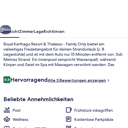
&
Thalasso
-
rück
Weiter
Family
30+
Übersicht
Zimmer
Lage
Richtlinien
Only
Royal Karthago Resort & Thalasso - Family Only bietet ein
vielseitiges Freizeitangebot für deinen Strandurlaub (z. B.
Liegestühle) und ist mit dem Auto nur 15 Minuten entfernt von: Sidi
Mehrez Strand. Ein Innenpool verspricht Wasserspaß, während
Körper und Geist im Spa mit Massagen verwöhnt werden. Das
Restaurant eignet sich prima, wenn du einen Happen essen
möchtest. Für kühle Getränke dagegen bist du in der Bar/Lounge
Bewertungen
Hervorragend
an der richtigen Adresse. Weitere Highlights sind ein Außenpool (je
8,8
Alle 3 Bewertungen anzeigen
8,8 von 10.
nach Saison geöffnet), ein Kinderbecken und eine Terrasse.
Innenpool, Außenpool (je nach Saison
Beliebte Annehmlichkeiten
Pool
Frühstück inbegriffen
Wellness
Kostenlose Parkplätze