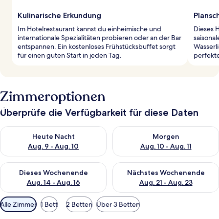
Kulinarische Erkundung
Plansc
Im Hotelrestaurant kannst du einheimische und
Dieses H
internationale Spezialitäten probieren oder an der Bar
saisona
entspannen. Ein kostenloses Frühstücksbuffet sorgt
Wasserli
für einen guten Start in jeden Tag.
perfekte
Zimmeroptionen
Überprüfe die Verfügbarkeit für diese Daten
Überprüfe die Verfügbarkeit für heute Nacht, Aug. 9 - Aug. 10
Überprüfe die Verfügbarkeit fü
Heute Nacht
Morgen
Aug. 9 - Aug. 10
Aug. 10 - Aug. 11
Überprüfe die Verfügbarkeit für dieses Wochenende, Aug. 14 -
Überprüfe die Verfügbarkeit f
Dieses Wochenende
Nächstes Wochenende
Aug. 14 - Aug. 16
Aug. 21 - Aug. 23
Verfügbare
Alle Zimmer
1 Bett
2 Betten
Über 3 Betten
Filter