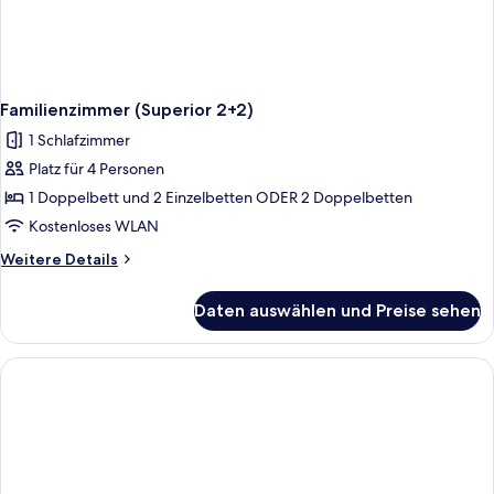
Familienzimmer (Superior 2+2)
1 Schlafzimmer
Platz für 4 Personen
1 Doppelbett und 2 Einzelbetten ODER 2 Doppelbetten
Kostenloses WLAN
Weitere
Weitere Details
Details
für
Daten auswählen und Preise sehen
Familienzimmer
(Superior
2+2)