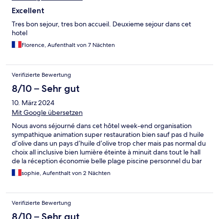
Excellent
Tres bon sejour, tres bon accueil. Deuxieme sejour dans cet
hotel
Florence, Aufenthalt von 7 Nächten
Verifizierte Bewertung
8/10 – Sehr gut
10. März 2024
Mit Google übersetzen
Nous avons séjourné dans cet hôtel week-end organisation
sympathique animation super restauration bien sauf pas d huile
d’olive dans un pays d’huile d’olive trop cher mais pas normal du
choix all inclusive bien lumière éteinte à minuit dans tout le hall
de la réception économie belle plage piscine personnel du bar
intérieur pas accueillant
sophie, Aufenthalt von 2 Nächten
Verifizierte Bewertung
8/10 – Sehr gut