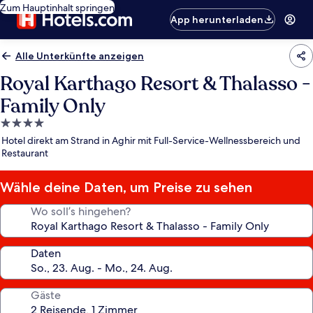
Zum Hauptinhalt springen
App herunterladen
Alle Unterkünfte anzeigen
Royal Karthago Resort & Thalasso -
Family Only
4.0-
Sterne-
Hotel direkt am Strand in Aghir mit Full-Service-Wellnessbereich und
Unterkunft
Restaurant
Wähle deine Daten, um Preise zu sehen
Wo soll’s hingehen?
Daten
Gäste