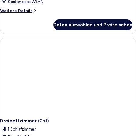
Kostenloses WLAN
Weitere
Weitere Details
Details
für
Daten auswählen und Preise sehen
Doppelzimmer
Dreibettzimmer (2+1)
1 Schlafzimmer