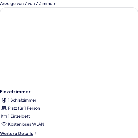
für
Anzeige von 7 von 7 Zimmern
Zimmer
Einzelzimmer
1 Schlafzimmer
Platz für 1 Person
1 Einzelbett
Kostenloses WLAN
Weitere
Weitere Details