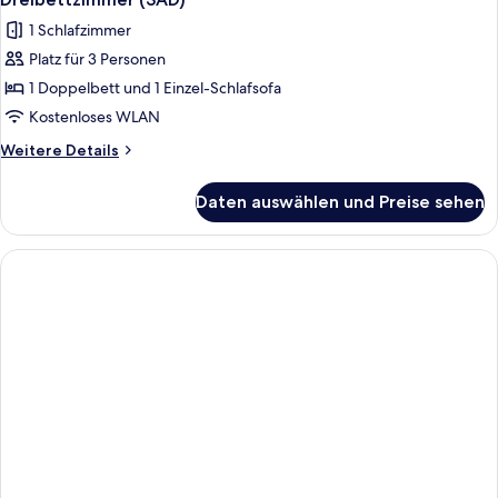
1 Schlafzimmer
Platz für 3 Personen
1 Doppelbett und 1 Einzel-Schlafsofa
Kostenloses WLAN
Weitere
Weitere Details
Details
für
Daten auswählen und Preise sehen
Dreibettzimmer
(3AD)