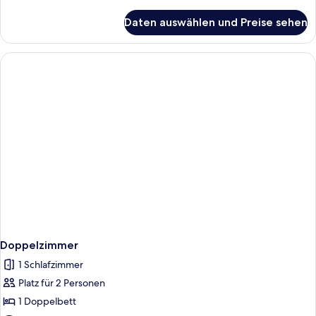
Details
für
Daten auswählen und Preise sehen
Einzelzimmer
Doppelzimmer
1 Schlafzimmer
Platz für 2 Personen
1 Doppelbett