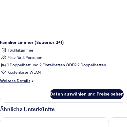
Familienzimmer (Superior 3+1)
1 Schlafzimmer
Platz für 4 Personen
1 Doppelbett und 2 Einzelbetten ODER 2 Doppelbetten
Kostenloses WLAN
Weitere
Weitere Details
Details
für
Daten auswählen und Preise sehen
Familienzimmer
(Superior
3+1)
Ähnliche Unterkünfte
ROBINSON DJERBA BAHIYA - All inclusive
Vincci H