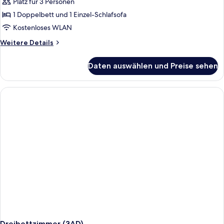
Platz für 3 Personen
1 Doppelbett und 1 Einzel-Schlafsofa
Kostenloses WLAN
Weitere
Weitere Details
Details
für
Daten auswählen und Preise sehen
Dreibettzimmer
(2+1)
Dreibettzimmer (3AD)