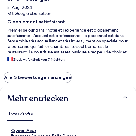
8. Aug. 2024
Mit Google übersetzen
Globalement satisfaisant
Premier séjour dans l'hôtel et l'expérience est globalement
satisfaisante. L'accueil est professionnel, le personnel est dans
l'ensemble très accueillant et très investi, mention spéciale pour
la personne qui fait les chambres. Le seul bémol est le
restaurant. La nourriture est assez basique avec peu de choix et
peu de variétés. La cuisine tunisienne (et surtout djerbienne) est
Zied, Aufenthalt von 7 Nächten
tellement riche mais aucun effort pour mettre en valeur les plats
locaux. Le petit déjeuner est assez répétitif aussi, les cafés, les
jus, sont justes imbuvables... Belle piscine mais transats
Alle 3 Bewertungen anzeigen
accaparés dès le matin (ce n'est pas la faute de l'hôtel sur ce
point), la plage est sympa mais des jours il y a une forte
présence d'algues qui rend impossible la baignade. La musique
de la boîte de nuit, en plus d'être trop bruyante, est juste
Mehr entdecken
insupportable surtout jusqu'à des horaires très tardifs!
Unterkünfte
L
Crystal Azur
i
L
Iberostar Selection Eolia Djerba