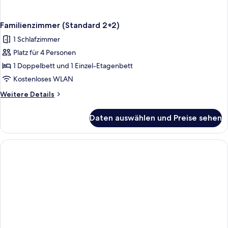
Familienzimmer (Standard 2+2)
1 Schlafzimmer
Platz für 4 Personen
1 Doppelbett und 1 Einzel-Etagenbett
Kostenloses WLAN
Weitere
Weitere Details
Details
für
Daten auswählen und Preise sehen
Familienzimmer
(Standard
2+2)