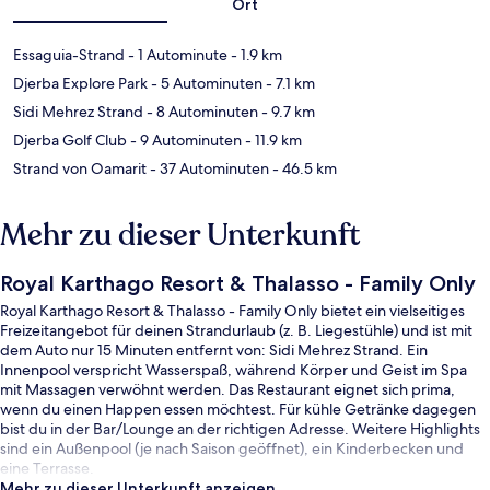
Ort
Essaguia-Strand
- 1 Autominute
- 1.9 km
Djerba Explore Park
- 5 Autominuten
- 7.1 km
Sidi Mehrez Strand
- 8 Autominuten
- 9.7 km
Djerba Golf Club
- 9 Autominuten
- 11.9 km
Strand von Oamarit
- 37 Autominuten
- 46.5 km
Mehr zu dieser Unterkunft
Royal Karthago Resort & Thalasso - Family Only
Royal Karthago Resort & Thalasso - Family Only bietet ein vielseitiges
Freizeitangebot für deinen Strandurlaub (z. B. Liegestühle) und ist mit
dem Auto nur 15 Minuten entfernt von: Sidi Mehrez Strand. Ein
Innenpool verspricht Wasserspaß, während Körper und Geist im Spa
mit Massagen verwöhnt werden. Das Restaurant eignet sich prima,
wenn du einen Happen essen möchtest. Für kühle Getränke dagegen
bist du in der Bar/Lounge an der richtigen Adresse. Weitere Highlights
sind ein Außenpool (je nach Saison geöffnet), ein Kinderbecken und
eine Terrasse.
Mehr zu dieser Unterkunft anzeigen