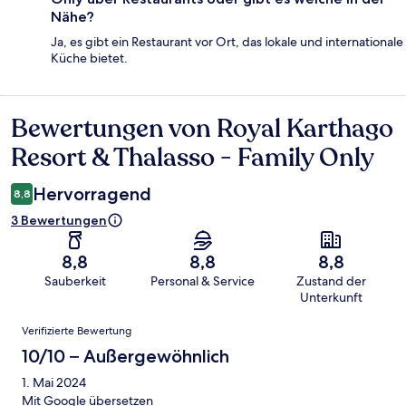
Nähe?
Ja, es gibt ein Restaurant vor Ort, das lokale und internationale
Küche bietet.
Bewertungen von Royal Karthago
Bewertungen
Resort & Thalasso - Family Only
Hervorragend
8,8
3 Bewertungen
8,8
8,8
8,8
Sauberkeit
Personal & Service
Zustand der
Unterkunft
Bewertungen
Verifizierte Bewertung
10/10 – Außergewöhnlich
1. Mai 2024
Mit Google übersetzen