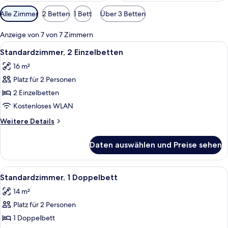
Verfügbare
Alle Zimmer
2 Betten
1 Bett
Über 3 Betten
Filter
für
Anzeige von 7 von 7 Zimmern
Zimmer
Alle
Ein Hotelzimmer mit zwei Betten, eine
3
Standardzimmer, 2 Einzelbetten
Fotos
16 m²
für
Platz für 2 Personen
Standardzimmer,
2 Einzelbetten
2 Einzelbetten
anzeigen
Kostenloses WLAN
Weitere
Weitere Details
Details
für
Daten auswählen und Preise sehen
Standardzimmer,
2 Einzelbetten
Alle
Ein Hotelzimmer mit einem großen Bett
6
Standardzimmer, 1 Doppelbett
Fotos
14 m²
für
Platz für 2 Personen
Standardzimmer,
1
1 Doppelbett