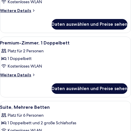
Doppelbett
Kostenloses WLAN
anzeigen
Weitere
Weitere Details
Details
für
Daten auswählen und Preise sehen
Standardzimmer,
1
Doppelbett
Alle
Ein Hotelzimmer mit Bett, Schreibtisch
5
Premium-Zimmer, 1 Doppelbett
Fotos
Platz für 2 Personen
für
1 Doppelbett
Premium-
Zimmer,
Kostenloses WLAN
1
Weitere
Weitere Details
Doppelbett
Details
für
anzeigen
Daten auswählen und Preise sehen
Premium-
Zimmer,
1
Alle
Ein Hotelzimmer mit Bett, Schreibtisc
4
Doppelbett
Suite, Mehrere Betten
Fotos
Platz für 6 Personen
für
1 Doppelbett und 2 große Schlafsofas
Suite,
Mehrere
Kostenloses WLAN