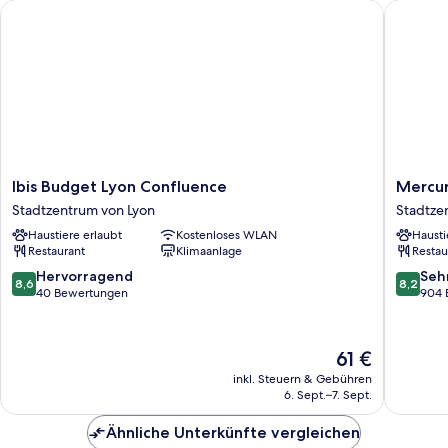
Ibis Budget Lyon Confluence
Mercure 
Ibis
Mercur
Ibis Budget Lyon Confluence
Mercur
Budget
Lyon
Stadtzentrum von Lyon
Stadtze
Lyon
Centre
Haustiere erlaubt
Kostenloses WLAN
Hausti
Confluence
Château
Restaurant
Klimaanlage
Restau
Stadtzentrum
Perrach
von
Stadtze
8.6
8.2
Hervorragend
Seh
8,6
8,2
Lyon
von
von
von
40 Bewertungen
904 
Lyon
10,
10,
Hervorragend,
Sehr
40
gut,
Der
61 €
Bewertungen
904
Preis
inkl. Steuern & Gebühren
Bewert
beträgt
6. Sept.–7. Sept.
61 €
Ähnliche Unterkünfte vergleichen