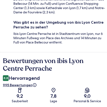
Bellecour (14 Min. zu Fuß) und Lyon Confluence Shopping
Center (1,3 km) sowie Kathedrale von Lyon (1,7 km) und Notre-
Dame de Fourvière (2,3 km).
Was gibt es in der Umgebung von ibis Lyon Centre
Perrache zu sehen?
Ibis Lyon Centre Perrache ist in Stadtzentrum von Lyon, nur 6
Minuten Fußweg von Place des Archives und 14 Minuten zu
Fuß von Place Bellecour entfernt.
Bewertungen von ibis Lyon
Bewertungen
Centre Perrache
Hervorragend
8,8
995 Bewertungen
9,2
7,8
9,0
Sauberkeit
Lage
Personal & Service