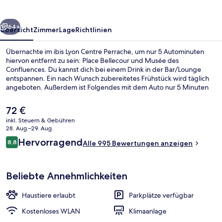
rück
Weiter
64+
Übersicht
Zimmer
Lage
Richtlinien
Übernachte im ibis Lyon Centre Perrache, um nur 5 Autominuten
hiervon entfernt zu sein: Place Bellecour und Musée des
Confluences. Du kannst dich bei einem Drink in der Bar/Lounge
entspannen. Ein nach Wunsch zubereitetes Frühstück wird täglich
angeboten. Außerdem ist Folgendes mit dem Auto nur 5 Minuten
entfernt: Lyon Confluence Shopping Center und Kathedrale von
Lyon. Andere Reisende haben viel Gutes über das hilfsbereite
Der
72 €
Personal zu berichten. Die öffentlichen Verkehrsmittel sind nur
aktuelle
inkl. Steuern & Gebühren
einen kurzen Fußmarsch entfernt: Zur Place des Archives sind es 6
Preis
28. Aug.–29. Aug.
Minuten und zur Station Ampère - Victor Hugo 7 Minuten.
Bar (in der Unterkunft)
beträgt
Bewertungen
Hervorragend
8,8
Alle 995 Bewertungen anzeigen
72 €.
8,8 von 10.
Beliebte Annehmlichkeiten
Haustiere erlaubt
Parkplätze verfügbar
Kostenloses WLAN
Klimaanlage