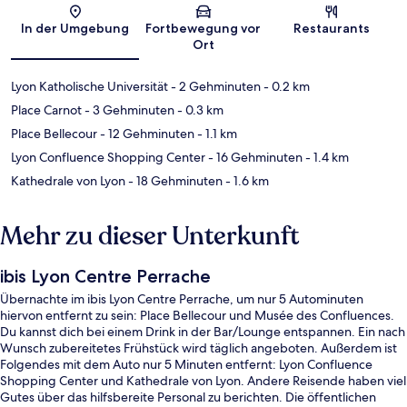
Karte
In der Umgebung
Fortbewegung vor
Restaurants
Ort
Lyon Katholische Universität
- 2 Gehminuten
- 0.2 km
Place Carnot
- 3 Gehminuten
- 0.3 km
Place Bellecour
- 12 Gehminuten
- 1.1 km
Lyon Confluence Shopping Center
- 16 Gehminuten
- 1.4 km
Kathedrale von Lyon
- 18 Gehminuten
- 1.6 km
Mehr zu dieser Unterkunft
ibis Lyon Centre Perrache
Übernachte im ibis Lyon Centre Perrache, um nur 5 Autominuten
hiervon entfernt zu sein: Place Bellecour und Musée des Confluences.
Du kannst dich bei einem Drink in der Bar/Lounge entspannen. Ein nach
Wunsch zubereitetes Frühstück wird täglich angeboten. Außerdem ist
Folgendes mit dem Auto nur 5 Minuten entfernt: Lyon Confluence
Shopping Center und Kathedrale von Lyon. Andere Reisende haben viel
Gutes über das hilfsbereite Personal zu berichten. Die öffentlichen