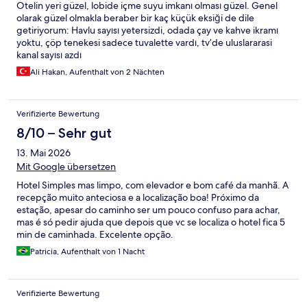
Otelin yeri güzel, lobide içme suyu imkanı olması güzel. Genel
olarak güzel olmakla beraber bir kaç küçük eksiği de dile
getiriyorum: Havlu sayısı yetersizdi, odada çay ve kahve ikramı
yoktu, çöp tenekesi sadece tuvalette vardı, tv’de uluslararasi
kanal sayısı azdı
Ali Hakan, Aufenthalt von 2 Nächten
Verifizierte Bewertung
8/10 – Sehr gut
13. Mai 2026
Mit Google übersetzen
Hotel Simples mas limpo, com elevador e bom café da manhã. A
recepção muito anteciosa e a localização boa! Próximo da
estação, apesar do caminho ser um pouco confuso para achar,
mas é só pedir ajuda que depois que vc se localiza o hotel fica 5
min de caminhada. Excelente opção.
Patricia, Aufenthalt von 1 Nacht
Verifizierte Bewertung