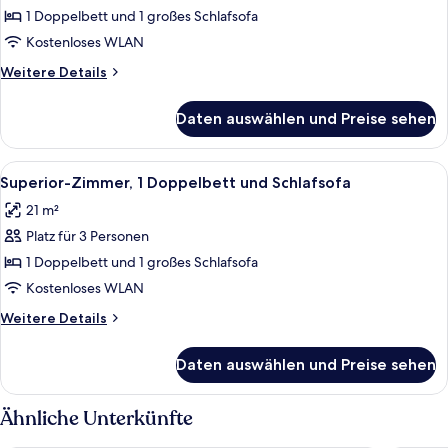
1 Doppelbett
1 Doppelbett und 1 großes Schlafsofa
und
Kostenloses WLAN
Schlafsofa
Weitere
Weitere Details
anzeigen
Details
für
Daten auswählen und Preise sehen
Premium-
Zimmer,
1 Doppelbett
Alle
Ein Hotelzimmer mit Bett, Sofa, Schre
2
und
Superior-Zimmer, 1 Doppelbett und Schlafsofa
Fotos
Schlafsofa
21 m²
für
Platz für 3 Personen
Superior-
Zimmer,
1 Doppelbett und 1 großes Schlafsofa
1 Doppelbett
Kostenloses WLAN
und
Weitere
Weitere Details
Schlafsofa
Details
anzeigen
für
Daten auswählen und Preise sehen
Superior-
Zimmer,
1 Doppelbett
Ähnliche Unterkünfte
und
Schlafsofa