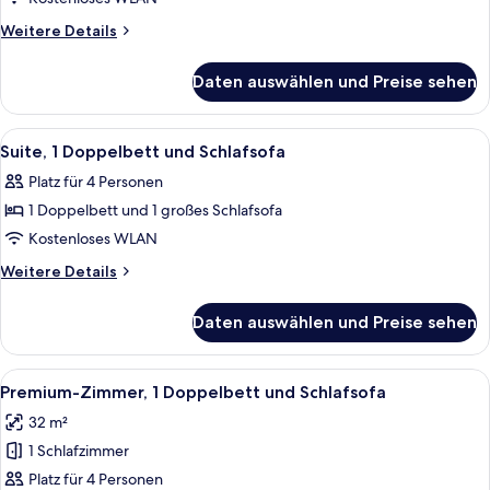
Betten
Weitere
Weitere Details
anzeigen
Details
für
Daten auswählen und Preise sehen
Suite,
Mehrere
Betten
Alle
Ein Hotelzimmer mit einem Bett, einer
4
Suite, 1 Doppelbett und Schlafsofa
Fotos
Platz für 4 Personen
für
1 Doppelbett und 1 großes Schlafsofa
Suite,
1 Doppelbett
Kostenloses WLAN
und
Weitere
Weitere Details
Schlafsofa
Details
für
anzeigen
Daten auswählen und Preise sehen
Suite,
1 Doppelbett
und
Alle
Ein Hotelzimmer mit Bett, Schreibtisc
5
Schlafsofa
Premium-Zimmer, 1 Doppelbett und Schlafsofa
Fotos
32 m²
für
1 Schlafzimmer
Premium-
Zimmer,
Platz für 4 Personen