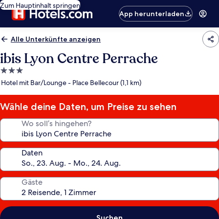
Zum Hauptinhalt springen
App herunterladen
Alle Unterkünfte anzeigen
ibis Lyon Centre Perrache
3.0-
Sterne-
Hotel mit Bar/Lounge - Place Bellecour (1,1 km)
Unterkunft
Wähle deine Daten, um Preise zu sehen
Wo soll’s hingehen?
Daten
Gäste
Suchen