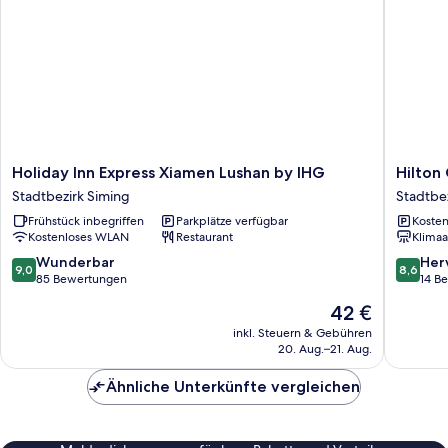
Holiday
Hilton
Holiday Inn Express Xiamen Lushan by IHG
Hilton
Inn
Garden
Stadtbezirk Siming
Stadtbe
Express
Inn
Frühstück inbegriffen
Parkplätze verfügbar
Kosten
Xiamen
Xiamen
Kostenloses WLAN
Restaurant
Klimaa
Lushan
Bailuzh
by
Park
9.0
8.6
Wunderbar
Her
9,0
8,6
IHG
Stadtbez
von
von
85 Bewertungen
14 B
Stadtbezirk
Siming
10,
10,
Der
42 €
Siming
Wunderbar,
Hervorr
Preis
85
14
inkl. Steuern & Gebühren
beträgt
20. Aug.–21. Aug.
Bewertungen
Bewert
42 €
Ähnliche Unterkünfte vergleichen