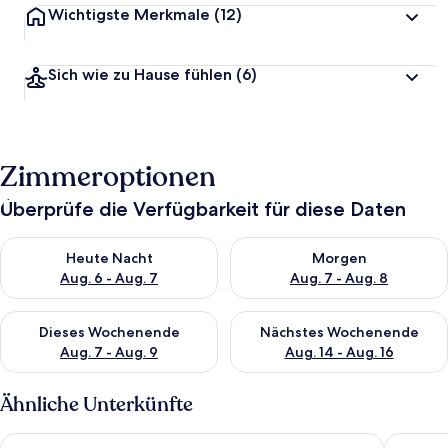
Wichtigste Merkmale
(12)
Sich wie zu Hause fühlen
(6)
Zimmeroptionen
Überprüfe die Verfügbarkeit für diese Daten
Überprüfe die Verfügbarkeit für heute Nacht, Aug. 6 - Aug. 7.
Überprüfe die Verfügbarkeit f
Heute Nacht
Morgen
Aug. 6 - Aug. 7
Aug. 7 - Aug. 8
Überprüfe die Verfügbarkeit für dieses Wochenende, Aug. 7 - 
Überprüfe die Verfügbarkeit f
Dieses Wochenende
Nächstes Wochenende
Aug. 7 - Aug. 9
Aug. 14 - Aug. 16
Ähnliche Unterkünfte
Holiday Inn Express Xiamen Lushan by IHG
Hilton G