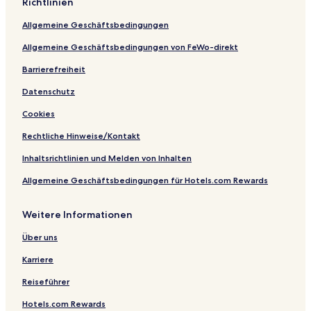
Richtlinien
a
m
I
l
o
X
n
e
H
i
n
i
Allgemeine Geschäftsbedingungen
d
n
G
n
f
a
-
e
e
m
Allgemeine Geschäftsbedingungen von FeWo-direkt
H
r
e
a
e
n
Barrierefreiheit
i
n
H
Datenschutz
c
c
a
a
e
i
Cookies
n
C
c
g
e
a
Rechtliche Hinweise/Kontakt
n
n
t
g
Inhaltsrichtlinien und Melden von Inhalten
r
Allgemeine Geschäftsbedingungen für Hotels.com Rewards
e
Weitere Informationen
Über uns
Karriere
Reiseführer
Hotels.com Rewards