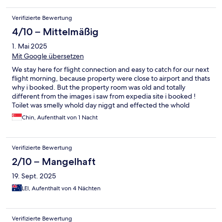
Verifizierte Bewertung
4/10 – Mittelmäßig
1. Mai 2025
Mit Google übersetzen
We stay here for flight connection and easy to catch for our next
flight morning, because property were close to airport and thats
why i booked. But the property room was old and totally
different from the images i saw from expedia site i booked !
Toilet was smelly whold day niggt and effected the whold
washroom area... and the room no air condition and weather
Chin, Aufenthalt von 1 Nacht
was hot ! We couldn't slept well at all ! Quite regret for the stay...
Verifizierte Bewertung
2/10 – Mangelhaft
19. Sept. 2025
LEI, Aufenthalt von 4 Nächten
Verifizierte Bewertung