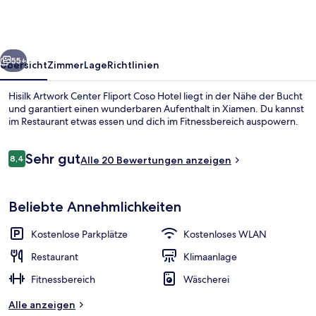
Fliport
Coso
Hotel
rück
Weiter
55+
Übersicht
Zimmer
Lage
Richtlinien
Hisilk Artwork Center Fliport Coso Hotel liegt in der Nähe der Bucht
und garantiert einen wunderbaren Aufenthalt in Xiamen. Du kannst
im Restaurant etwas essen und dich im Fitnessbereich auspowern.
Bewertungen
Sehr gut
8,4
Alle 20 Bewertungen anzeigen
8,4 von 10.
Beliebte Annehmlichkeiten
Außenbereich
Kostenlose Parkplätze
Kostenloses WLAN
Restaurant
Klimaanlage
Fitnessbereich
Wäscherei
Alle anzeigen