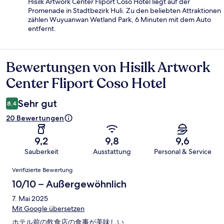
Hisilk Artwork Center Fliport Coso Hotel liegt auf der
Promenade in Stadtbezirk Huli. Zu den beliebten Attraktionen
zählen Wuyuanwan Wetland Park, 6 Minuten mit dem Auto
entfernt.
Bewertungen von Hisilk Artwork
Bewertungen
Center Fliport Coso Hotel
Sehr gut
8,4
20 Bewertungen
9,2
9,8
9,6
Sauberkeit
Ausstattung
Personal & Service
Bewertungen
Verifizierte Bewertung
10/10 – Außergewöhnlich
7. Mai 2025
Mit Google übersetzen
ホテル前の飲食店の食事が美味しい