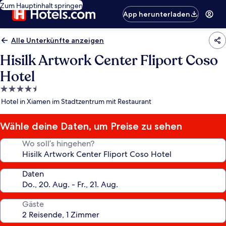
Zum Hauptinhalt springen
App herunterladen
Alle Unterkünfte anzeigen
Hisilk Artwork Center Fliport Coso
Hotel
4.5-
Sterne-
Hotel in Xiamen im Stadtzentrum mit Restaurant
Unterkunft
Wähle deine Daten, um Preise zu sehen
Wo soll’s hingehen?
Daten
Gäste