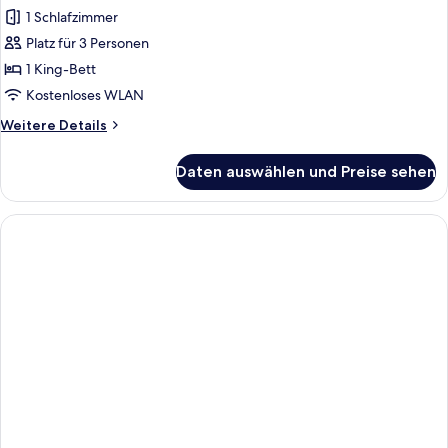
Doppel-
1 Schlafzimmer
oder
Platz für 3 Personen
-
1 King-Bett
Zweibettzimmer
Kostenloses WLAN
anzeigen
Weitere
Weitere Details
Details
für
Daten auswählen und Preise sehen
Superior-
Doppel-
oder
-
Zweibettzimmer