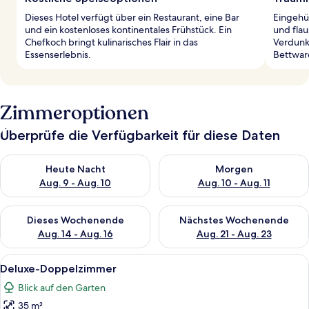
Dieses Hotel verfügt über ein Restaurant, eine Bar
Eingehül
und ein kostenloses kontinentales Frühstück. Ein
und fla
Chefkoch bringt kulinarisches Flair in das
Verdunk
Essenserlebnis.
Bettware
Zimmeroptionen
Überprüfe die Verfügbarkeit für diese Daten
Überprüfe die Verfügbarkeit für heute Nacht, Aug. 9 - Aug. 10
Überprüfe die Verfügbarkeit fü
Heute Nacht
Morgen
Aug. 9 - Aug. 10
Aug. 10 - Aug. 11
Überprüfe die Verfügbarkeit für dieses Wochenende, Aug. 14 -
Überprüfe die Verfügbarkeit f
Dieses Wochenende
Nächstes Wochenende
Aug. 14 - Aug. 16
Aug. 21 - Aug. 23
Alle
Ein Schlafzimmer mit einem Bett, ein
5
Deluxe-Doppelzimmer
Fotos
Blick auf den Garten
für
35 m²
Deluxe-