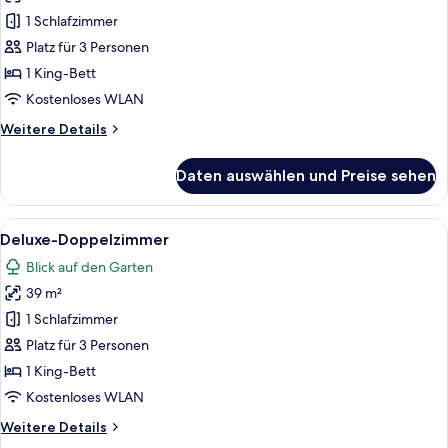
Doppelzimmer
1 Schlafzimmer
anzeigen
Platz für 3 Personen
1 King-Bett
Kostenloses WLAN
Weitere
Weitere Details
Details
für
Daten auswählen und Preise sehen
Deluxe-
Doppelzimmer
Alle
Ein Bett mit Baldachin, ein Schreibtis
4
Deluxe-Doppelzimmer
Fotos
Blick auf den Garten
für
39 m²
Deluxe-
Doppelzimmer
1 Schlafzimmer
anzeigen
Platz für 3 Personen
1 King-Bett
Kostenloses WLAN
Weitere
Weitere Details
Details