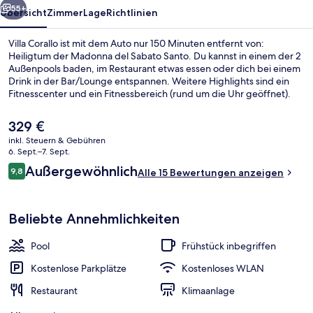
55+
Übersicht
Zimmer
Lage
Richtlinien
Villa Corallo ist mit dem Auto nur 150 Minuten entfernt von:
Heiligtum der Madonna del Sabato Santo. Du kannst in einem der 2
Außenpools baden, im Restaurant etwas essen oder dich bei einem
Drink in der Bar/Lounge entspannen. Weitere Highlights sind ein
Fitnesscenter und ein Fitnessbereich (rund um die Uhr geöffnet).
Außerdem bieten die Zimmer tolle Annehmlichkeiten wie
Regenduschen sowie Pillowtop-Matratzen und Daunenbettdecken.
Der
329 €
aktuelle
inkl. Steuern & Gebühren
Preis
6. Sept.–7. Sept.
Eingangsbereich
beträgt
Bewertungen
Außergewöhnlich
9,8
Alle 15 Bewertungen anzeigen
329 €.
9,8 von 10.
Beliebte Annehmlichkeiten
Pool
Frühstück inbegriffen
Kostenlose Parkplätze
Kostenloses WLAN
Restaurant
Klimaanlage