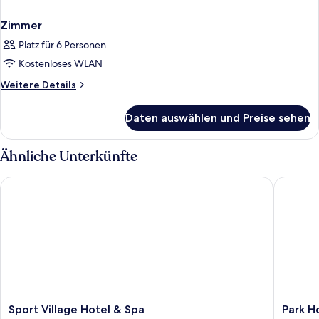
Zimmer
Platz für 6 Personen
Kostenloses WLAN
Weitere
Weitere Details
Details
für
Daten auswählen und Preise sehen
Zimmer
Ähnliche Unterkünfte
Sport Village Hotel & Spa
Park Hot
Sport
Park
Sport Village Hotel & Spa
Park H