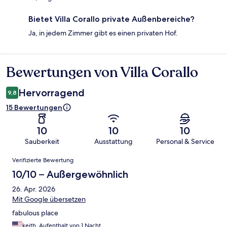
Bietet Villa Corallo private Außenbereiche?
Ja, in jedem Zimmer gibt es einen privaten Hof.
Bewertungen von Villa Corallo
Bewertungen
Hervorragend
9,8
15 Bewertungen
10
10
10
Sauberkeit
Ausstattung
Personal & Service
Bewertungen
Verifizierte Bewertung
10/10 – Außergewöhnlich
26. Apr. 2026
Mit Google übersetzen
fabulous place
keith, Aufenthalt von 1 Nacht