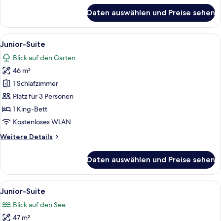
für
Daten auswählen und Preise sehen
Deluxe-
Doppelzimmer
Alle
Ein Bett mit Baldachin, eine weiße Ma
5
Junior-Suite
Fotos
Blick auf den Garten
für
46 m²
Junior-
Suite
1 Schlafzimmer
anzeigen
Platz für 3 Personen
1 King-Bett
Kostenloses WLAN
Weitere
Weitere Details
Details
für
Daten auswählen und Preise sehen
Junior-
Suite
Alle
Ein Himmelbett mit Kopfteil, Nachttisch
5
Junior-Suite
Fotos
Blick auf den See
für
47 m²
Junior-