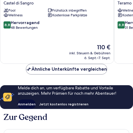
Village
Hotel
Castel di Sangro
Teramo
Hotel
Sportin
Pool
Frühstück inbegriffen
Wellne
&
Teramo
Wellness
Kostenlose Parkplätze
Kosten
Spa
Castel
8.8
8.8
Hervorragend
Her
8,8
8,8
di
von
von
48 Bewertungen
31 B
Sangro
10,
10,
Hervorragend,
Hervorr
48
31
Der
110 €
Bewertungen
Bewert
Preis
inkl. Steuern & Gebühren
beträgt
6. Sept.–7. Sept.
110 €
Ähnliche Unterkünfte vergleichen
Melde dich an, um verfügbare Rabatte und Vorteile
anzuzeigen. Mehr Prämien für noch mehr Abenteuer!
Anmelden
Jetzt kostenlos registrieren
Zur Gegend