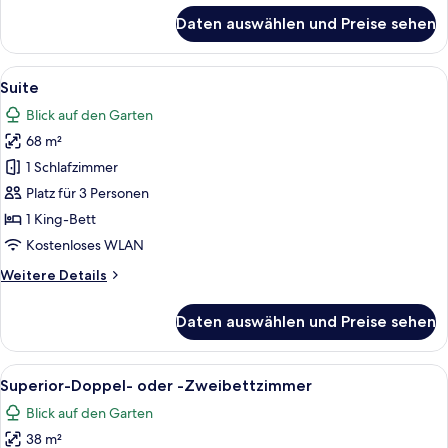
für
Daten auswählen und Preise sehen
Junior-
Suite
Alle
Ein Bett mit Baldachin, mit weißer Be
6
Suite
Fotos
Blick auf den Garten
für
68 m²
Suite
anzeigen
1 Schlafzimmer
Platz für 3 Personen
1 King-Bett
Kostenloses WLAN
Weitere
Weitere Details
Details
für
Daten auswählen und Preise sehen
Suite
Alle
Ein Schlafzimmer mit einem Bett, ein
3
Superior-Doppel- oder -Zweibettzimmer
Fotos
Blick auf den Garten
für
38 m²
Superior-