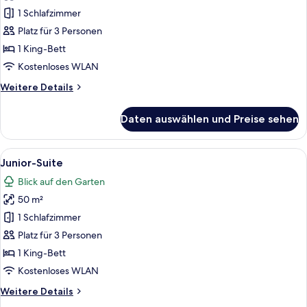
Suite
1 Schlafzimmer
anzeigen
Platz für 3 Personen
1 King-Bett
Kostenloses WLAN
Weitere
Weitere Details
Details
für
Daten auswählen und Preise sehen
Junior-
Suite
Alle
Ein modernes Schlafzimmer mit einem 
6
Junior-Suite
Fotos
Blick auf den Garten
für
50 m²
Junior-
Suite
1 Schlafzimmer
anzeigen
Platz für 3 Personen
1 King-Bett
Kostenloses WLAN
Weitere
Weitere Details
Details