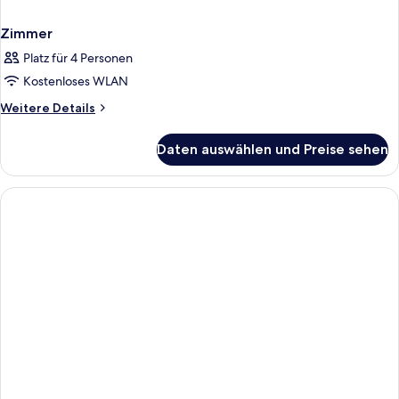
Zimmer
Platz für 4 Personen
Kostenloses WLAN
Weitere
Weitere Details
Details
für
Daten auswählen und Preise sehen
Zimmer