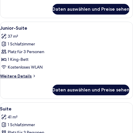
Details
für
Daten auswählen und Preise sehen
Deluxezimmer
Alle
Ein Hotelzimmer mit einem Bett, eine
4
Junior-Suite
Fotos
37 m²
für
1 Schlafzimmer
Junior-
Suite
Platz für 3 Personen
anzeigen
1 King-Bett
Kostenloses WLAN
Weitere
Weitere Details
Details
für
Daten auswählen und Preise sehen
Junior-
Suite
Alle
Ein Hotelzimmer mit Bett, Schreibtis
5
Suite
Fotos
41 m²
für
1 Schlafzimmer
Suite
anzeigen
Platz für 3 Personen