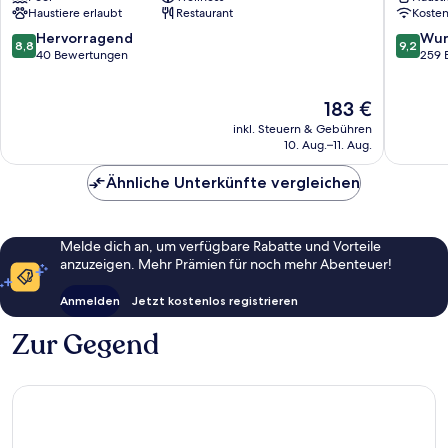
Haustiere erlaubt
Restaurant
Koste
8.8
9.2
Hervorragend
Wun
8,8
9,2
von
von
40 Bewertungen
259 
10,
10,
Hervorragend,
Wunder
Der
183 €
40
259
Preis
Bewertungen
Bewert
inkl. Steuern & Gebühren
beträgt
10. Aug.–11. Aug.
183 €
Ähnliche Unterkünfte vergleichen
Melde dich an, um verfügbare Rabatte und Vorteile
anzuzeigen. Mehr Prämien für noch mehr Abenteuer!
Anmelden
Jetzt kostenlos registrieren
Zur Gegend