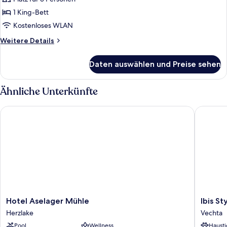
1 King-Bett
Kostenloses WLAN
Weitere
Weitere Details
Details
für
Daten auswählen und Preise sehen
Suite
Ähnliche Unterkünfte
Hotel Aselager Mühle
Ibis Styl
Hotel
Ibis
Hotel Aselager Mühle
Ibis St
Aselager
Styles
Herzlake
Vechta
Mühle
Vechta
Pool
Wellness
Hausti
Herzlake
Vechta