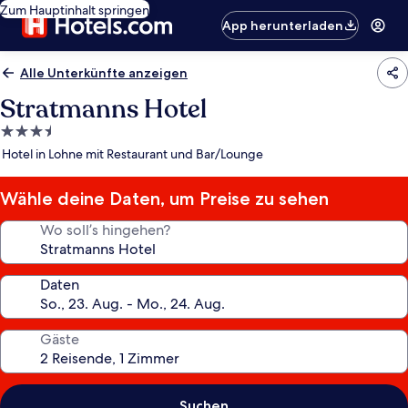
Zum Hauptinhalt springen
App herunterladen
Alle Unterkünfte anzeigen
Stratmanns Hotel
3.5-
Sterne-
Hotel in Lohne mit Restaurant und Bar/Lounge
Unterkunft
Wähle deine Daten, um Preise zu sehen
Wo soll’s hingehen?
Daten
Gäste
Suchen