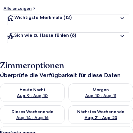
Alle anzeigen
Wichtigste Merkmale
(12)
Sich wie zu Hause fühlen
(6)
Zimmeroptionen
Überprüfe die Verfügbarkeit für diese Daten
Überprüfe die Verfügbarkeit für heute Nacht, Aug. 9 - Aug. 10
Überprüfe die Verfügbarkeit fü
Heute Nacht
Morgen
Aug. 9 - Aug. 10
Aug. 10 - Aug. 11
Überprüfe die Verfügbarkeit für dieses Wochenende, Aug. 14 -
Überprüfe die Verfügbarkeit f
Dieses Wochenende
Nächstes Wochenende
Aug. 14 - Aug. 16
Aug. 21 - Aug. 23
Alle
Ein Hotelzimmer mit einem großen Bet
5
Komfortzimmer