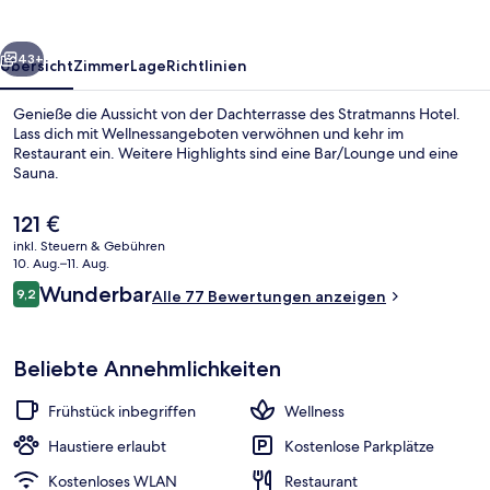
rück
Weiter
43+
Übersicht
Zimmer
Lage
Richtlinien
Genieße die Aussicht von der Dachterrasse des Stratmanns Hotel.
Lass dich mit Wellnessangeboten verwöhnen und kehr im
Restaurant ein. Weitere Highlights sind eine Bar/Lounge und eine
Sauna.
Der
121 €
aktuelle
inkl. Steuern & Gebühren
Preis
10. Aug.–11. Aug.
beträgt
Bewertungen
Wunderbar
9,2
Komfortzimmer | Allergikerbettwaren
Alle 77 Bewertungen anzeigen
121 €.
9,2 von 10.
Beliebte Annehmlichkeiten
Frühstück inbegriffen
Wellness
Haustiere erlaubt
Kostenlose Parkplätze
Kostenloses WLAN
Restaurant