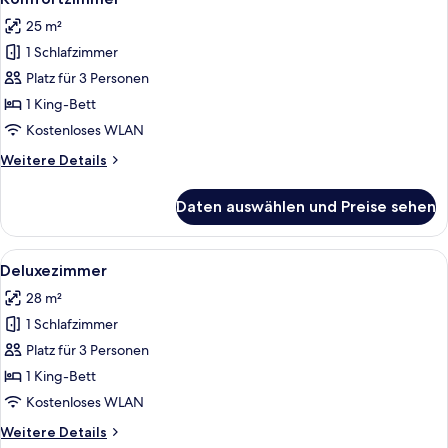
Fotos
25 m²
für
1 Schlafzimmer
Komfortzimmer
anzeigen
Platz für 3 Personen
1 King-Bett
Kostenloses WLAN
Weitere
Weitere Details
Details
für
Daten auswählen und Preise sehen
Komfortzimmer
Alle
Ein Hotelzimmer mit Bett, Schreibtis
13
Deluxezimmer
Fotos
28 m²
für
1 Schlafzimmer
Deluxezimmer
anzeigen
Platz für 3 Personen
1 King-Bett
Kostenloses WLAN
Weitere
Weitere Details