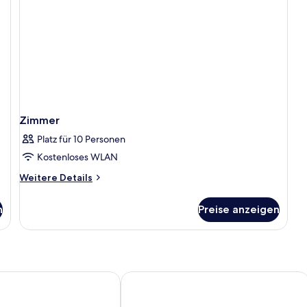
Zimmer
Platz für 10 Personen
Kostenloses WLAN
Weitere
Weitere Details
Details
für
n
Preise anzeigen
Zimmer
TIN INN Meckenheim