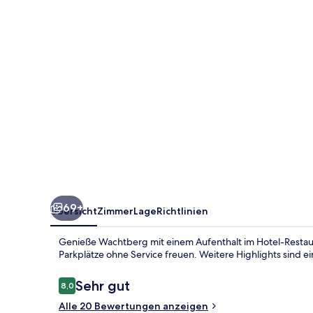
69+
Übersicht
Zimmer
Lage
Richtlinien
Genieße Wachtberg mit einem Aufenthalt im Hotel-Restaur
Parkplätze ohne Service freuen. Weitere Highlights sind ei
Bewertungen
Sehr gut
8,0
8,0 von 10.
Alle 20 Bewertungen anzeigen