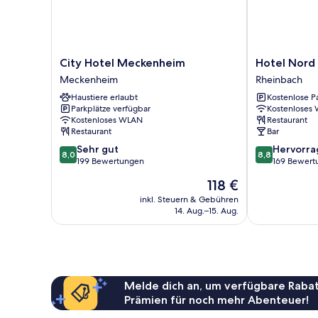
City
Hotel
City Hotel Meckenheim
Hotel Nord
Hotel
Nord
Meckenheim
Rheinbach
Meckenheim
Rheinbach
Haustiere erlaubt
Kostenlose P
Meckenheim
Parkplätze verfügbar
Kostenloses
Kostenloses WLAN
Restaurant
Restaurant
Bar
8.0
8.8
Sehr gut
Hervorr
8,0
8,8
von
von
199 Bewertungen
169 Bewert
10,
10,
Der
118 €
Sehr
Hervorragend
Preis
gut,
169
inkl. Steuern & Gebühren
beträgt
14. Aug.–15. Aug.
199
Bewertungen
118 €
Bewertungen
Melde dich an, um verfügbare Rabat
Prämien für noch mehr Abenteuer!