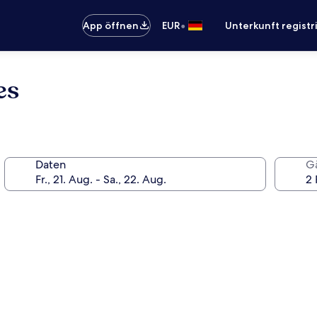
•
App öffnen
EUR
Unterkunft registr
es
Daten
G