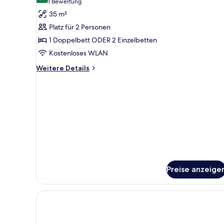
(1
1 Bewertung
Comfort-
Bewertung)
35 m²
Doppel-
Platz für 2 Personen
oder
1 Doppelbett ODER 2 Einzelbetten
-
Kostenloses WLAN
Zweibettzimmer
anzeigen
Weitere
Weitere Details
Details
für
Comfort-
Doppel-
oder
-
Zweibettzimmer
Preise anzeige