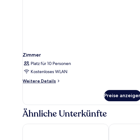
Zimmer
Platz für 10 Personen
Kostenloses WLAN
Weitere
Weitere Details
Details
für
Preise anzeige
Zimmer
Ähnliche Unterkünfte
City Hotel Meckenheim
Hotel Nord