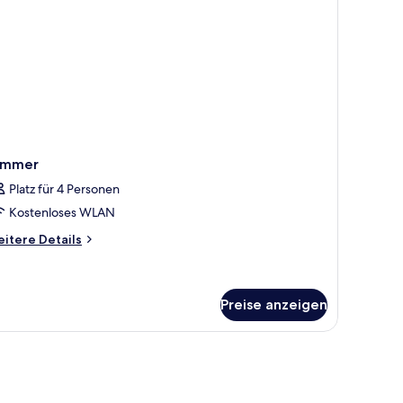
immer
Platz für 4 Personen
Kostenloses WLAN
itere
itere Details
tails
r
immer
Preise anzeigen