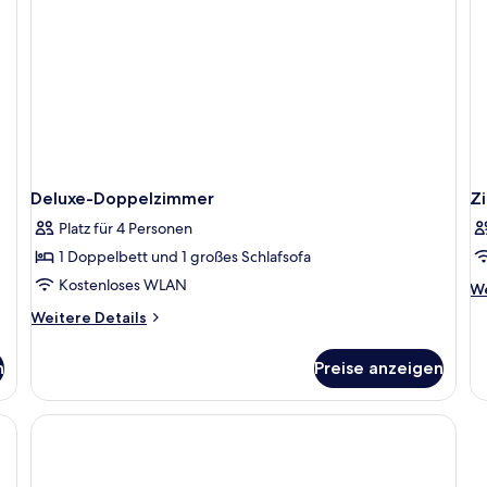
Deluxe-Doppelzimmer
Z
Platz für 4 Personen
1 Doppelbett und 1 großes Schlafsofa
Kostenloses WLAN
We
We
De
Weitere
Weitere Details
fü
Details
Z
für
n
Preise anzeigen
Deluxe-
Doppelzimmer