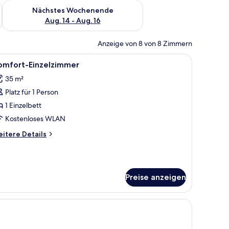
es Wochenende, Aug. 7 - Aug. 9.
Überprüfe die Verfügbarkeit für nächstes Wochenende, Aug. 1
Nächstes Wochenende
Aug. 14 - Aug. 16
Anzeige von 8 von 8 Zimmern
 Schreibtisch mit Stuhl, einem Fernseher und einer Lampe.
le
Ein Badezimmer mit Waschbecken, Spiegel u
3
omfort-Einzelzimmer
otos
35 m²
ür
Platz für 1 Person
omfort-
inzelzimmer
1 Einzelbett
nzeigen
Kostenloses WLAN
itere
itere Details
tails
r
mfort-
nzelzimmer
Preise anzeigen