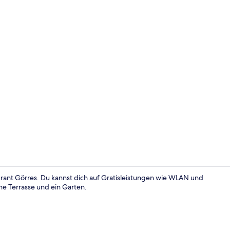
Innenbereic
ant Görres. Du kannst dich auf Gratisleistungen wie WLAN und
ne Terrasse und ein Garten.
Außenberei