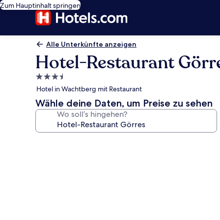
Zum Hauptinhalt springen
Alle Unterkünfte anzeigen
Hotel-Restaurant Görr
3.5-
Sterne-
Hotel in Wachtberg mit Restaurant
Unterkunft
Wähle deine Daten, um Preise zu sehen
Wo soll’s hingehen?
Fotogalerie
von
Hotel-
Restaurant
Görres