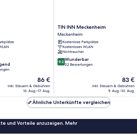
TIN
TIN INN Meckenheim
INN
Meckenheim
Meckenheim
arkplätze
Kostenlose Parkplätze
Meckenheim
 WLAN
Kostenloses WLAN
Nichtraucher
9.2
Wunderbar
9,2
agend
von
22 Bewertungen
ungen
10,
Wunderbar,
Der
Der
86 €
83 €
,
22
Preis
Preis
inkl. Steuern & Gebühren
inkl. Steuern & Gebühren
Bewertungen
beträgt
beträgt
16. Aug.–17. Aug.
9. Aug.–10. Aug.
86 €
83 €
Ähnliche Unterkünfte vergleichen
te und Vorteile anzuzeigen. Mehr