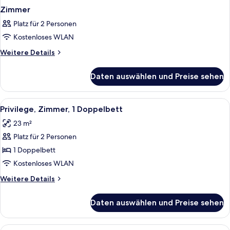
Zimmer
Platz für 2 Personen
Kostenloses WLAN
Weitere
Weitere Details
Details
für
Daten auswählen und Preise sehen
Zimmer
Alle
Privilege, Zimmer, 1 Doppelbett | Ho
7
Privilege, Zimmer, 1 Doppelbett
Fotos
23 m²
für
Platz für 2 Personen
Privilege,
Zimmer,
1 Doppelbett
1
Kostenloses WLAN
Doppelbett
Weitere
Weitere Details
anzeigen
Details
für
Daten auswählen und Preise sehen
Privilege,
Zimmer,
1