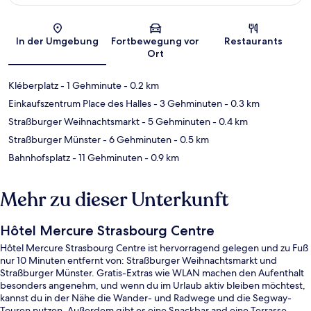
Karte
In der Umgebung
Fortbewegung vor
Restaurants
Ort
Kléberplatz
- 1 Gehminute
- 0.2 km
Einkaufszentrum Place des Halles
- 3 Gehminuten
- 0.3 km
Straßburger Weihnachtsmarkt
- 5 Gehminuten
- 0.4 km
Straßburger Münster
- 6 Gehminuten
- 0.5 km
Bahnhofsplatz
- 11 Gehminuten
- 0.9 km
Mehr zu dieser Unterkunft
Hôtel Mercure Strasbourg Centre
Hôtel Mercure Strasbourg Centre ist hervorragend gelegen und zu Fuß
nur 10 Minuten entfernt von: Straßburger Weihnachtsmarkt und
Straßburger Münster. Gratis-Extras wie WLAN machen den Aufenthalt
besonders angenehm, und wenn du im Urlaub aktiv bleiben möchtest,
kannst du in der Nähe die Wander- und Radwege und die Segway-
Touren nutzen. Außerdem gibt es eine Snackbar and eine Terrasse.