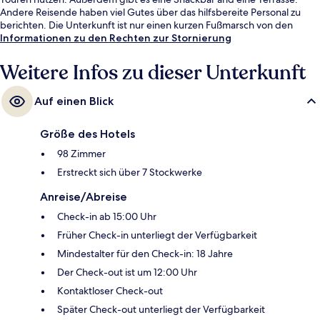
Andere Reisende haben viel Gutes über das hilfsbereite Personal zu
berichten. Die Unterkunft ist nur einen kurzen Fußmarsch von den
öffentlichen Verkehrsmitteln entfernt: Bis zur U-Bahn sind es wenige
Informationen zu den Rechten zur Stornierung
Schritte (Straßenbahnhaltestelle Homme de Fer) bzw. 4 Minuten
(Straßenbahnhaltestelle Ancienne Synagogue/Les Halles).
Weitere Infos zu dieser Unterkunft
Auf einen Blick
Größe des Hotels
98 Zimmer
Erstreckt sich über 7 Stockwerke
Anreise/Abreise
Check-in ab 15:00 Uhr
Früher Check-in unterliegt der Verfügbarkeit
Mindestalter für den Check-in: 18 Jahre
Der Check-out ist um 12:00 Uhr
Kontaktloser Check-out
Später Check-out unterliegt der Verfügbarkeit