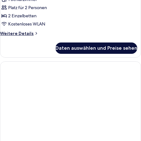
Classic-
Zweibettzimmer,
Platz für 2 Personen
2 Einzelbetten
2 Einzelbetten
anzeigen
Kostenloses WLAN
Weitere
Weitere Details
Details
für
Daten auswählen und Preise sehen
Classic-
Zweibettzimmer,
2 Einzelbetten