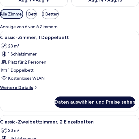
Aug. 7 - Aug. 9
Aug. 14 - Aug. 16
Verfügbare
Alle Zimmer
1 Bett
2 Betten
Filter
für
Anzeige von 6 von 6 Zimmern
Zimmer
Alle
Ein Hotelzimmer mit einem Bett, eine
11
Classic-Zimmer, 1 Doppelbett
Fotos
23 m²
für
1 Schlafzimmer
Classic-
Zimmer,
Platz für 2 Personen
1
1 Doppelbett
Doppelbett
Kostenloses WLAN
anzeigen
Weitere
Weitere Details
Details
für
Daten auswählen und Preise sehen
Classic-
Zimmer,
1
Alle
Ein Hotelzimmer mit Bett, Sessel, Fer
8
Doppelbett
Classic-Zweibettzimmer, 2 Einzelbetten
Fotos
23 m²
für
1 Schlafzimmer