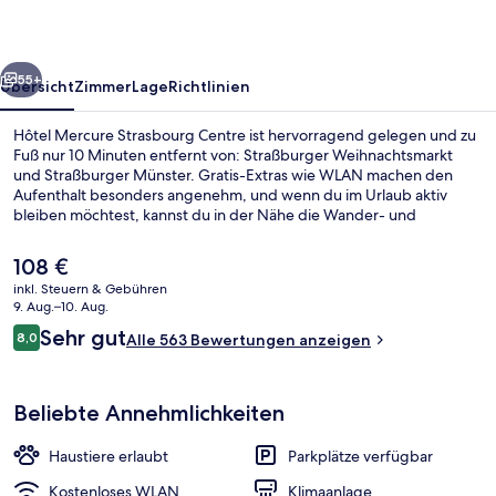
rück
Weiter
55+
Übersicht
Zimmer
Lage
Richtlinien
Hôtel Mercure Strasbourg Centre ist hervorragend gelegen und zu
Fuß nur 10 Minuten entfernt von: Straßburger Weihnachtsmarkt
und Straßburger Münster. Gratis-Extras wie WLAN machen den
Aufenthalt besonders angenehm, und wenn du im Urlaub aktiv
bleiben möchtest, kannst du in der Nähe die Wander- und
Radwege und die Segway-Touren nutzen. Außerdem gibt es eine
Snackbar and eine Terrasse. Andere Reisende haben viel Gutes
Der
108 €
über das hilfsbereite Personal zu berichten. Die Unterkunft ist nur
aktuelle
inkl. Steuern & Gebühren
einen kurzen Fußmarsch von den öffentlichen Verkehrsmitteln
Preis
9. Aug.–10. Aug.
entfernt: Bis zur U-Bahn sind es wenige Schritte
Speisen im Freien
beträgt
Bewertungen
(Straßenbahnhaltestelle Homme de Fer) bzw. 4 Minuten
Sehr gut
8,0
Alle 563 Bewertungen anzeigen
108 €.
8,0 von 10.
(Straßenbahnhaltestelle Ancienne Synagogue/Les Halles).
Beliebte Annehmlichkeiten
Haustiere erlaubt
Parkplätze verfügbar
Kostenloses WLAN
Klimaanlage