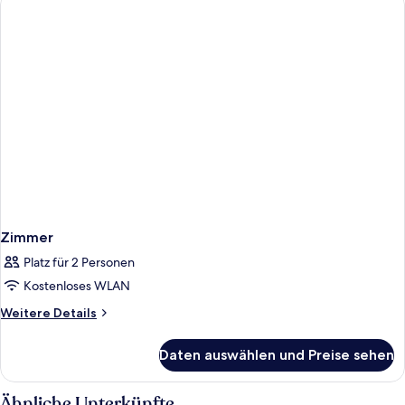
Doppelbett
Zimmer
Platz für 2 Personen
Kostenloses WLAN
Weitere
Weitere Details
Details
für
Daten auswählen und Preise sehen
Zimmer
Ähnliche Unterkünfte