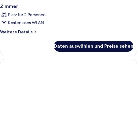
Zimmer
Platz für 2 Personen
Kostenloses WLAN
Weitere
Weitere Details
Details
für
Daten auswählen und Preise sehen
Zimmer