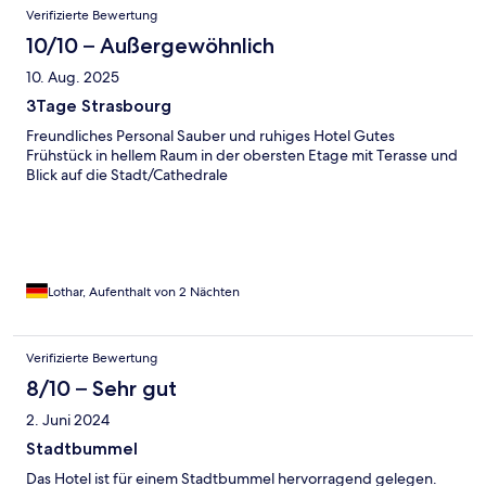
wirkte optisch nicht sehr einladend. Wir hatten einen Aufenthalt
Verifizierte Bewertung
der unseren Erwartungen entsprach und (bei Frühstück und
Personal) noch übertraf.
10/10 – Außergewöhnlich
10. Aug. 2025
3Tage Strasbourg
Freundliches Personal Sauber und ruhiges Hotel Gutes
Frühstück in hellem Raum in der obersten Etage mit Terasse und
Blick auf die Stadt/Cathedrale
Lothar, Aufenthalt von 2 Nächten
Verifizierte Bewertung
8/10 – Sehr gut
2. Juni 2024
Stadtbummel
Das Hotel ist für einem Stadtbummel hervorragend gelegen.