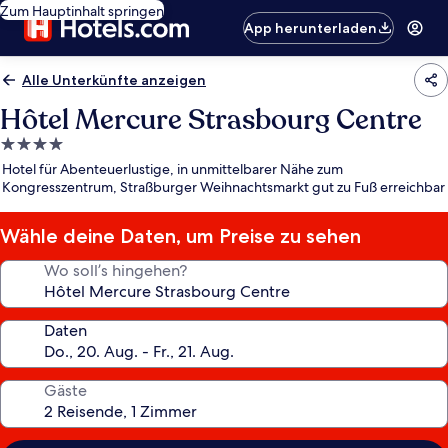
Zum Hauptinhalt springen
App herunterladen
Alle Unterkünfte anzeigen
Hôtel Mercure Strasbourg Centre
4.0-
Sterne-
Hotel für Abenteuerlustige, in unmittelbarer Nähe zum
Unterkunft
Kongresszentrum, Straßburger Weihnachtsmarkt gut zu Fuß erreichbar
Wähle deine Daten, um Preise zu sehen
Wo soll’s hingehen?
Daten
Gäste