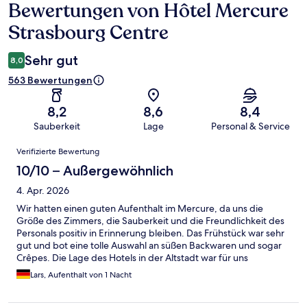
Bewertungen von Hôtel Mercure
Bewertungen
Strasbourg Centre
Sehr gut
8,0
563 Bewertungen
8,2
8,6
8,4
Sauberkeit
Lage
Personal & Service
Bewertungen
Verifizierte Bewertung
10/10 – Außergewöhnlich
4. Apr. 2026
Wir hatten einen guten Aufenthalt im Mercure, da uns die
Größe des Zimmers, die Sauberkeit und die Freundlichkeit des
Personals positiv in Erinnerung bleiben. Das Frühstück war sehr
gut und bot eine tolle Auswahl an süßen Backwaren und sogar
Crêpes. Die Lage des Hotels in der Altstadt war für uns
besonders praktisch. Weniger gut gefallen hat uns: Die Zimmer
Lars, Aufenthalt von 1 Nacht
waren etwas hellhörig, die intensiven Farben der Möbel waren
ungewohnt, der TV hatte keine deutschen Sender und der Flur