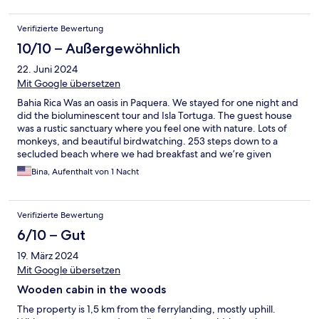
Verifizierte Bewertung
10/10 – Außergewöhnlich
22. Juni 2024
Mit Google übersetzen
Bahia Rica Was an oasis in Paquera. We stayed for one night and
did the bioluminescent tour and Isla Tortuga. The guest house
was a rustic sanctuary where you feel one with nature. Lots of
monkeys, and beautiful birdwatching. 253 steps down to a
secluded beach where we had breakfast and we’re given
various choices of cuisine. Isla Tortuga was awesome with Juan
Bina, Aufenthalt von 1 Nacht
as a guide. We saw so many different types of animals, including
spider, monkeys, incredible starfish, and sharks. If you have the
chance, book a night or several at Bahia Rica.
Verifizierte Bewertung
6/10 – Gut
19. März 2024
Mit Google übersetzen
Wooden cabin in the woods
The property is 1,5 km from the ferrylanding, mostly uphill.