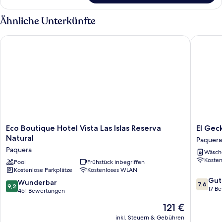
eigenes
Bad
Ähnliche Unterkünfte
Eco Boutique Hotel Vista Las Islas Reserva Natural
El Gecko
Eco
El
Eco Boutique Hotel Vista Las Islas Reserva
El Gec
Boutique
Gecko
Natural
Paquera
Hotel
Paquera
Paquera
Wäsch
Vista
Koste
Las
Pool
Frühstück inbegriffen
Kostenlose Parkplätze
Kostenloses WLAN
Islas
7.6
Reserva
Gut
9.2
Wunderbar
7,6
9,2
von
Natural
17 B
von
451 Bewertungen
10,
Paquera
10,
Der
121 €
Gut,
Wunderbar,
Preis
17
451
inkl. Steuern & Gebühren