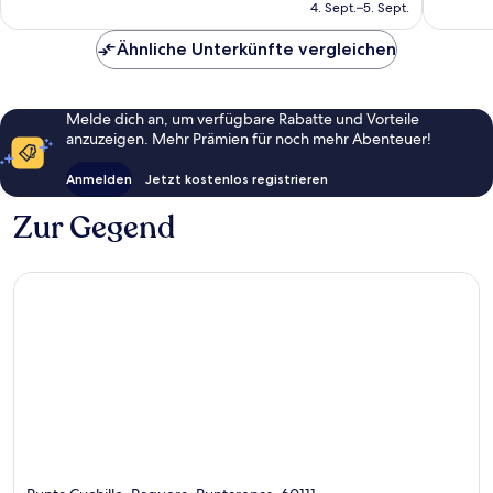
beträgt
Bewert
4. Sept.–5. Sept.
Bewertungen
121 €
Ähnliche Unterkünfte vergleichen
Melde dich an, um verfügbare Rabatte und Vorteile
anzuzeigen. Mehr Prämien für noch mehr Abenteuer!
Anmelden
Jetzt kostenlos registrieren
Zur Gegend