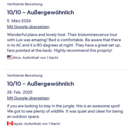
muss das Haus verlassen. Die Zimmer waren grösser aber auch
Verifizierte Bewertung
eher dunkel und ein Moskitonetz ist sehr zu empfehlen. Das
Frühstück war etwas lieblos. Wenig Früchte, Eier, Brot. Wir
10/10 – Außergewöhnlich
haben Kajaks gemietet und eine organisierte Biolumineszenz
5. März 2026
Tour gebucht. War beides super und das scheint auch klar das
Hauptbusiness der Norweger zu sein.
Mit Google übersetzen
Wonderful place and lovely host. Their bioluminescence tour
with Luis was amazing! Bed is comfortable. Be aware that there
is no AC and it is 80 degrees at night. They have a great set up,
fans pointed at the beds. Highly recommend this proprty!
Alice, Aufenthalt von 1 Nacht
Verifizierte Bewertung
10/10 – Außergewöhnlich
28. Feb. 2025
Mit Google übersetzen
if you are looking to stay in the jungle, this is an awesome spot!
We got to see plenty of wildlife. It was quiet and clean for being
an outdoor space.
Jayde, Aufenthalt von 1 Nacht