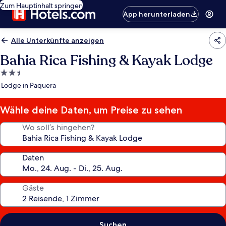
Zum Hauptinhalt springen
App herunterladen
Alle Unterkünfte anzeigen
Bahia Rica Fishing & Kayak Lodge
2.5-
Sterne-
Lodge in Paquera
Unterkunft
Wähle deine Daten, um Preise zu sehen
Wo soll’s hingehen?
Daten
Gäste
Suchen