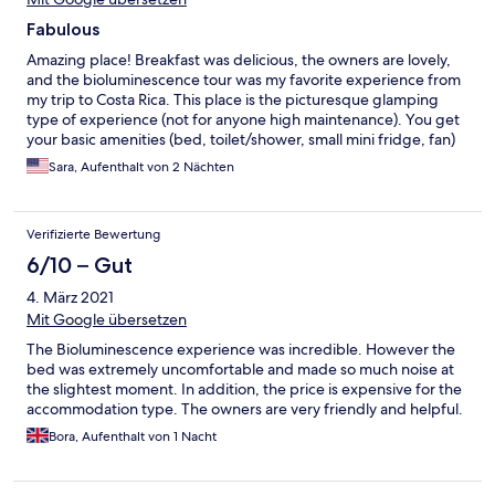
Fabulous
Amazing place! Breakfast was delicious, the owners are lovely,
and the bioluminescence tour was my favorite experience from
my trip to Costa Rica. This place is the picturesque glamping
type of experience (not for anyone high maintenance). You get
your basic amenities (bed, toilet/shower, small mini fridge, fan)
but there aren't things like a TV, air conditioning, etc. They do
Sara, Aufenthalt von 2 Nächten
have wifi, but it was in the main house and we stayed in the
smaller one, which was too far for wifi. We loved our stay at
Bahia Rica and 10/10 recommend for fellow adventurers!
Verifizierte Bewertung
6/10 – Gut
4. März 2021
Mit Google übersetzen
The Bioluminescence experience was incredible. However the
bed was extremely uncomfortable and made so much noise at
the slightest moment. In addition, the price is expensive for the
accommodation type. The owners are very friendly and helpful.
Bora, Aufenthalt von 1 Nacht