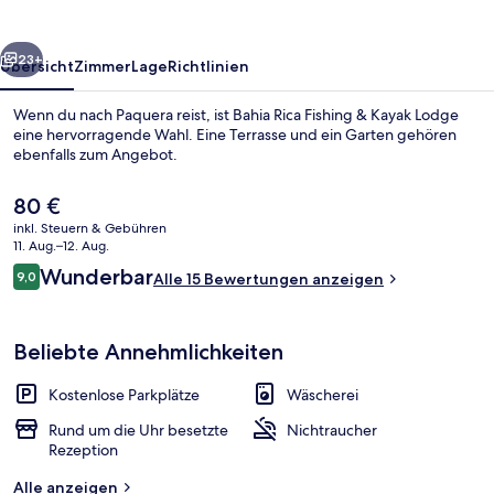
Kayak
Lodge
rück
Weiter
23+
Übersicht
Zimmer
Lage
Richtlinien
Wenn du nach Paquera reist, ist Bahia Rica Fishing & Kayak Lodge
eine hervorragende Wahl. Eine Terrasse und ein Garten gehören
ebenfalls zum Angebot.
Der
80 €
aktuelle
inkl. Steuern & Gebühren
Preis
11. Aug.–12. Aug.
beträgt
Bewertungen
Wunderbar
9,0
Alle 15 Bewertungen anzeigen
80 €.
9,0 von 10.
Innendetails
Beliebte Annehmlichkeiten
Kostenlose Parkplätze
Wäscherei
Rund um die Uhr besetzte
Nichtraucher
Rezeption
Alle anzeigen