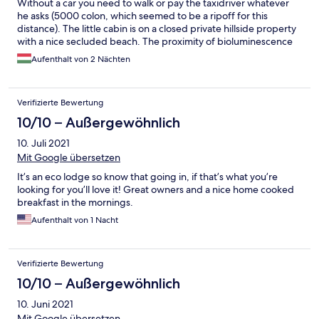
Without a car you need to walk or pay the taxidriver whatever
he asks (5000 colon, which seemed to be a ripoff for this
distance). The little cabin is on a closed private hillside property
with a nice secluded beach. The proximity of bioluminescence
tours are its advantage. There are howlermonkeys and iguanas
Aufenthalt von 2 Nächten
and birds around the house. The little wooden cabin has an
openair kitchen and a privet outside bathroom. They provide
good breakfast with more options. The property has a special
Verifizierte Bewertung
laidback, hippie style atmosphere. Downside was that the little
cabin and the beach and mainbuilding area was connected with
10/10 – Außergewöhnlich
more than 300 steps, and the little cabin gets very hot at nights,
10. Juli 2021
the provided fan did not helped. The bed isn't too comfortable
and the house is barely bigger than the bed itself, it was hard to
Mit Google übersetzen
squeeze in the two mediumsize backpacks we were travelling
It’s an eco lodge so know that going in, if that’s what you’re
with. It coud have been cleaner.
looking for you’ll love it! Great owners and a nice home cooked
breakfast in the mornings.
Aufenthalt von 1 Nacht
Verifizierte Bewertung
10/10 – Außergewöhnlich
10. Juni 2021
Mit Google übersetzen