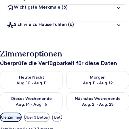
Wichtigste Merkmale
(6)
Sich wie zu Hause fühlen
(6)
Zimmeroptionen
Überprüfe die Verfügbarkeit für diese Daten
Überprüfe die Verfügbarkeit für heute Nacht, Aug. 10 - Aug. 11
Überprüfe die Verfügbarkeit fü
Heute Nacht
Morgen
Aug. 10 - Aug. 11
Aug. 11 - Aug. 12
Überprüfe die Verfügbarkeit für dieses Wochenende, Aug. 14 -
Überprüfe die Verfügbarkeit f
Dieses Wochenende
Nächstes Wochenende
Aug. 14 - Aug. 16
Aug. 21 - Aug. 23
Verfügbare
Alle Zimmer
Über 3 Betten
1 Bett
Filter
für