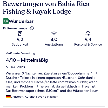
Bewertungen von Bahia Rica
Bewertungen
Fishing & Kayak Lodge
Wunderbar
9,0
15 Bewertungen
9,2
8,0
9,4
Sauberkeit
Ausstattung
Personal & Service
Bewertungen
Verifizierte Bewertung
4/10 – Mittelmäßig
6. Dez. 2023
Wir waren 3 Nächte hier. Zuerst in einem“Doppelzimmer“ mit
Dusche / Toilette in einem separaten Häuschen. Sehr dunkel
alles, und mit der Dusche /Toilette kommt man nur klar, wenn
man kein Problem mit Tieren hat, da sie faktisch im Freien ist.
Das Bett war super schmal (130cm?) und das Häusschen kaum
grösser- für 90 Dollar total überteuert. Dann sind wir in das Haus
Christoph, Aufenthalt von 3 Nächten
umgezogen, das man nur komplett mieten kann für 160 Dollar
pro Nacht mit 3 Schlafzimmern. Die Dusche ist hier gleich, man