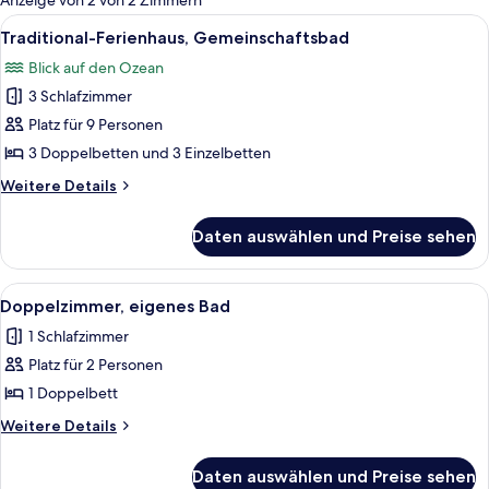
Anzeige von 2 von 2 Zimmern
Zimmer
Alle
Ein Zimmer mit zwei Betten, jedes mit
8
Traditional-Ferienhaus, Gemeinschaftsbad
Fotos
Blick auf den Ozean
für
3 Schlafzimmer
Traditional-
Ferienhaus,
Platz für 9 Personen
Gemeinschaftsbad
3 Doppelbetten und 3 Einzelbetten
anzeigen
Weitere
Weitere Details
Details
für
Daten auswählen und Preise sehen
Traditional-
Ferienhaus,
Gemeinschaftsbad
Alle
Ein Zimmer mit einem Bett, einem Gem
7
Doppelzimmer, eigenes Bad
Fotos
1 Schlafzimmer
für
Platz für 2 Personen
Doppelzimmer,
eigenes
1 Doppelbett
Bad
Weitere
Weitere Details
anzeigen
Details
für
Daten auswählen und Preise sehen
Doppelzimmer,