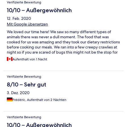
Verifizierte Bewertung
10/10 – Außergewöhnlich
12. Feb. 2020
Mit Google übersetzen
We loved our time here! We saw so many different types of
animals there was never a dull moment. The food that was
cooked for us was amazing and they took our dietary restrictions
before cooking our meals. We ran into a few creepy crawlies at
night so if you are scared of bugs this might not be the stop for
you, though I should be explicit in saying that our room was
Aufenthalt von 1 Nacht
perfectly clean and we didn't see a single bug in there! Lastly we
plan on coming again, but doing more research into what moon
phase is going to be happening during our trip. We wanted to
Verifizierte Bewertung
do the bioluminescence kayaking your but the moon was too
bright.(a slight over simplification).
8/10 – Sehr gut
3. Dez. 2020
Frédéric, Aufenthalt von 2 Nächten
Verifizierte Bewertung
10/10 – Außergewöhnlich