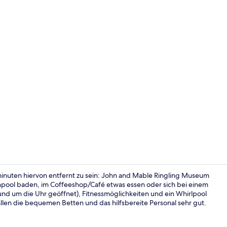
Influencer-V
nuten hiervon entfernt zu sein: John and Mable Ringling Museum
enpool baden, im Coffeeshop/Café etwas essen oder sich bei einem
und um die Uhr geöffnet), Fitnessmöglichkeiten und ein Whirlpool
Außenpool, 
en die bequemen Betten und das hilfsbereite Personal sehr gut.