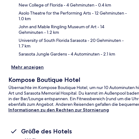
New College of Florida
- 4 Gehminuten
- 0.4 km
Asolo Theatre for the Performing Arts
- 12 Gehminuten
-
1.0 km
Kar
John and Mable Ringling Museum of Art
- 14
Gehminuten
- 1.2 km
University of South Florida Sarasota
- 20 Gehminuten
-
1.7 km
Sarasota Jungle Gardens
- 4 Autominuten
- 2.1 km
Mehr anzeigen
Kompose Boutique Hotel
Übernachte im Kompose Boutique Hotel, um nur 10 Autominuten hie
Art und Sarasota Memorial Hospital. Du kannst im Außenpool baden
in der Bar/Lounge entspannen. Ein Fitnessbereich (rund um die Uhr
ebenfalls zum Angebot. Anderen Reisenden gefallen die bequemen B
Informationen zu den Rechten zur Stornierung
Größe des Hotels