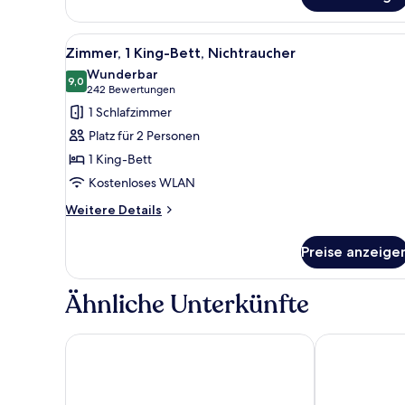
Betten
Alle
Zimmersafe, Schreibtisch, lapt
11
Zimmer, 1 King-Bett, Nichtraucher
Fotos
Wunderbar
für
9,0
9,0 von 10
(242
242 Bewertungen
Zimmer,
Bewertungen)
1 Schlafzimmer
1 King-
Platz für 2 Personen
Bett,
1 King-Bett
Nichtraucher
Kostenloses WLAN
anzeigen
Weitere
Weitere Details
Details
für
Preise anzeige
Zimmer,
1 King-
Bett,
Ähnliche Unterkünfte
Nichtraucher
Golden Host Resort - Sarasota
Hyatt Place S