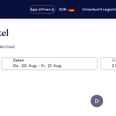
•
App öffnen
EUR
Unterkunft registr
el
rt (1 km)
Daten
G