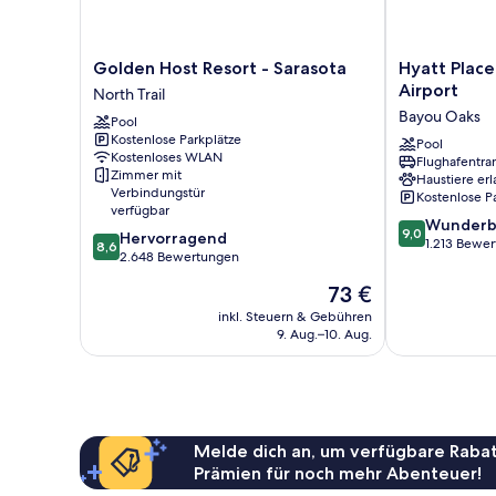
Golden
Hyatt
Golden Host Resort - Sarasota
Hyatt Plac
Host
Place
Airport
North Trail
Resort
Sarasota/Bra
Bayou Oaks
Pool
-
Airport
Kostenlose Parkplätze
Sarasota
Bayou
Pool
Kostenloses WLAN
Flughafentra
North
Oaks
Zimmer mit
Haustiere erl
Trail
Verbindungstür
Kostenlose P
verfügbar
9.0
Wunderb
9,0
8.6
Hervorragend
von
1.213 Bewe
8,6
von
2.648 Bewertungen
10,
10,
Wunderbar,
Der
73 €
Hervorragend,
1.213
Preis
2.648
inkl. Steuern & Gebühren
Bewertungen
beträgt
9. Aug.–10. Aug.
Bewertungen
73 €
Melde dich an, um verfügbare Rabat
Prämien für noch mehr Abenteuer!