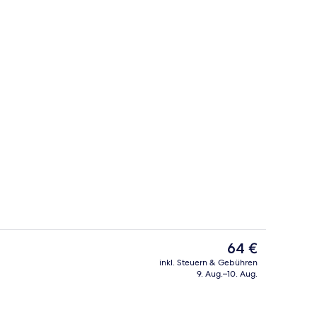
Eingangsbereich
ideo, eingereicht von Travelwith_ladonna
Der
64 €
aktuelle
inkl. Steuern & Gebühren
Preis
9. Aug.–10. Aug.
beheizter Pool
Außenpool, beheizter Pool
beträgt
64 €.