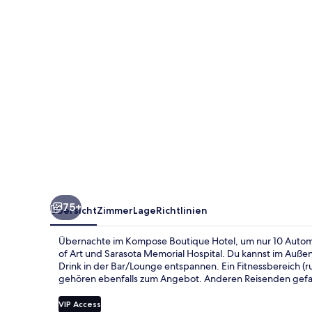
75+
Übersicht
Zimmer
Lage
Richtlinien
Übernachte im Kompose Boutique Hotel, um nur 10 Automi
of Art und Sarasota Memorial Hospital. Du kannst im Auß
Drink in der Bar/Lounge entspannen. Ein Fitnessbereich (r
gehören ebenfalls zum Angebot. Anderen Reisenden gefall
VIP Access