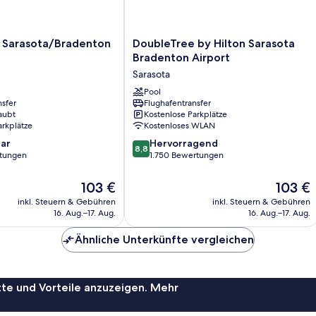
DoubleTree
e Sarasota/Bradenton
DoubleTree by Hilton Sarasota
by
Bradenton Airport
denton
Hilton
Sarasota
Sarasota
Bradenton
Pool
nsfer
Flughafentransfer
Airport
aubt
Kostenlose Parkplätze
Sarasota
arkplätze
Kostenloses WLAN
8.8
ar
Hervorragend
8,8
von
rtungen
1.750 Bewertungen
10,
Hervorragend,
Der
Der
103 €
103 €
1.750
Preis
Preis
inkl. Steuern & Gebühren
inkl. Steuern & Gebühren
Bewertungen
beträgt
beträgt
16. Aug.–17. Aug.
16. Aug.–17. Aug.
103 €
103 €
Ähnliche Unterkünfte vergleichen
te und Vorteile anzuzeigen. Mehr