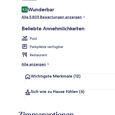
Bewertungen
Wunderbar
9,2
9,2 von 10.
Sitzecke in d
Alle 5.809 Bewertungen anzeigen
Beliebte Annehmlichkeiten
Pool
Parkplätze verfügbar
Restaurant
Alle anzeigen
Wichtigste Merkmale
(12)
Sich wie zu Hause fühlen
(6)
Zimmeroptionen