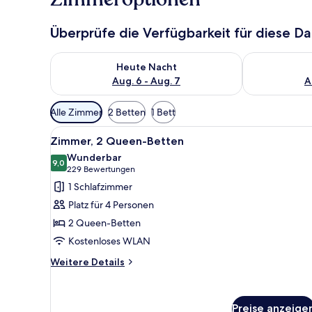
Überprüfe die Verfügbarkeit für diese D
Überprüfe die Verfügbarkeit für heute Nacht, Aug. 6
Überprüfe die
Heute Nacht
Aug. 6 - Aug. 7
A
Verfügbare
Alle Zimmer
2 Betten
1 Bett
Filter
Alle
Zimmersafe, Schreibtisch, lapt
für
11
Zimmer, 2 Queen-Betten
Fotos
Zimmer
Wunderbar
für
9,0
9,0 von 10
(229
229 Bewertungen
Zimmer,
Bewertungen)
1 Schlafzimmer
2 Queen-
Platz für 4 Personen
Betten
2 Queen-Betten
anzeigen
Kostenloses WLAN
Weitere
Weitere Details
Details
für
Zimmer,
Preise anzeige
2 Queen-