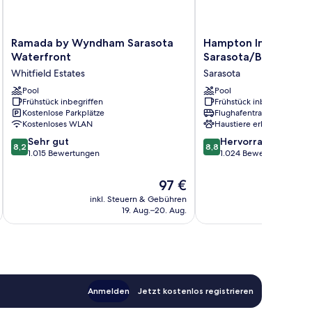
Ramada
Hampton
Ramada by Wyndham Sarasota
Hampton Inn & Suite
by
Inn
Waterfront
Sarasota/Bradenton-
Wyndham
&
Whitfield Estates
Sarasota
Sarasota
Suites
Waterfront
Pool
Sarasota/Bradenton-
Pool
Frühstück inbegriffen
Frühstück inbegriffen
Whitfield
Airport,
Kostenlose Parkplätze
Flughafentransfer
Estates
FL
Kostenloses WLAN
Haustiere erlaubt
Sarasota
8.2
8.8
Sehr gut
Hervorragend
8,2
8,8
von
von
1.015 Bewertungen
1.024 Bewertungen
10,
10,
Sehr
Hervorragend,
Der
97 €
gut,
1.024
Preis
inkl. Steuern & Gebühren
inkl. S
1.015
Bewertungen
beträgt
19. Aug.–20. Aug.
Bewertungen
97 €
Anmelden
Jetzt kostenlos registrieren