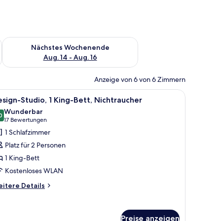
es Wochenende, Aug. 7 - Aug. 9.
Überprüfe die Verfügbarkeit für nächstes Wochenende, Aug. 1
Nächstes Wochenende
Aug. 14 - Aug. 16
Anzeige von 6 von 6 Zimmern
neter Arbeitsplatz
le
Design-Studio, 1 King-Bett, Nichtraucher | Zi
13
sign-Studio, 1 King-Bett, Nichtraucher
otos
Wunderbar
ür
0
9,0 von 10
(17
17 Bewertungen
esign-
Bewertungen)
1 Schlafzimmer
tudio,
Platz für 2 Personen
King-
1 King-Bett
ett,
Kostenloses WLAN
ichtraucher
nzeigen
itere
itere Details
tails
r
sign-
Preise anzeigen
udio,