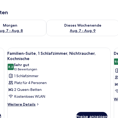
aten
 - Aug. 7.
 Verfügbarkeit für morgen, Aug. 7 - Aug. 8.
Überprüfe die Verfügbarkeit für dies
Morgen
Dieses Wochenende
ug. 7 - Aug. 8
Aug. 7 - Aug. 9
opgeeigneter Arbeitsplatz
Alle
Zimmersafe, Schreibtisch, laptopgeeig
Al
12
Familien-Suite, 1 Schlafzimmer, Nichtraucher,
De
Fotos
F
Kochnische
für
f
9,
Sehr gut
8,2
Familien-
D
8,2 von 10
(10
10 Bewertungen
Suite,
S
Bewertungen)
1 Schlafzimmer
1
1 
Platz für 4 Personen
Schlafzimmer,
B
2 Queen-Betten
Nichtraucher,
N
Kostenloses WLAN
Kochnische
a
We
We
De
Weitere
anzeigen
Weitere Details
fü
Details
De
für
n
Preise anzeigen
St