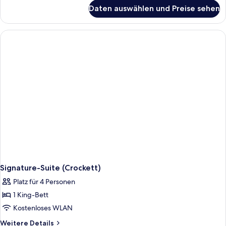
für
Daten auswählen und Preise sehen
Zimmer
(Two
Double
Beds
with
Sleeper
Sofa)
Signature-Suite (Crockett)
Platz für 4 Personen
1 King-Bett
Kostenloses WLAN
Weitere
Weitere Details