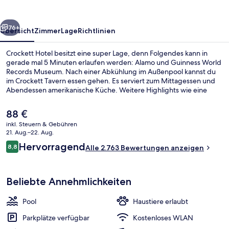
rück
Weiter
76+
Übersicht
Zimmer
Lage
Richtlinien
Crockett Hotel besitzt eine super Lage, denn Folgendes kann in
gerade mal 5 Minuten erlaufen werden: Alamo und Guinness World
Records Museum. Nach einer Abkühlung im Außenpool kannst du
im Crockett Tavern essen gehen. Es serviert zum Mittagessen und
Abendessen amerikanische Küche. Weitere Highlights wie eine
Bar/Lounge, eine Snackbar und eine Terrasse sprechen für dieses
Hotel im historischen Stil. Der Pool und das hilfsbereite Personal
Der
88 €
erhalten tolle Bewertungen von anderen Reisenden.
aktuelle
inkl. Steuern & Gebühren
Preis
21. Aug.–22. Aug.
Rezeption
beträgt
Bewertungen
Hervorragend
8,8
Alle 2.763 Bewertungen anzeigen
88 €.
8,8 von 10.
Beliebte Annehmlichkeiten
Pool
Haustiere erlaubt
Parkplätze verfügbar
Kostenloses WLAN