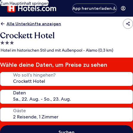
Zum Hauptinhalt springen
App herunterladen
Alle Unterkünfte anzeigen
Crockett Hotel
3.0-
Sterne-
Hotel im historischen Stil und mit Außenpool - Alamo (0,3 km)
Unterkunft
Wähle deine Daten, um Preise zu sehen
Wo soll’s hingehen?
Daten
Gäste
Suchen