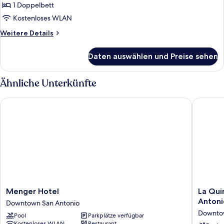
1 Doppelbett
Kostenloses WLAN
Weitere
Weitere Details
Details
für
Daten auswählen und Preise sehen
Zimmer,
1
Doppelbett
Ähnliche Unterkünfte
(Crockett
Cozy)
Menger Hotel
La Quint
Menger
La
Menger Hotel
La Qui
Hotel
Quinta
Antoni
Downtown San Antonio
Downtown
Inn
Downtow
Pool
Parkplätze verfügbar
San
&
Kostenloses WLAN
Restaurant