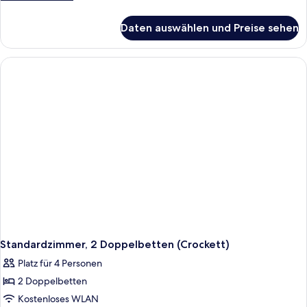
Details
für
Daten auswählen und Preise sehen
Signature-
Suite
(Crockett)
Standardzimmer, 2 Doppelbetten (Crockett)
Platz für 4 Personen
2 Doppelbetten
Kostenloses WLAN