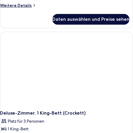
Weitere
Weitere Details
Details
für
Daten auswählen und Preise sehen
Standardzimmer,
2 Doppelbetten
(Crockett)
Deluxe-Zimmer, 1 King-Bett (Crockett)
Platz für 3 Personen
1 King-Bett