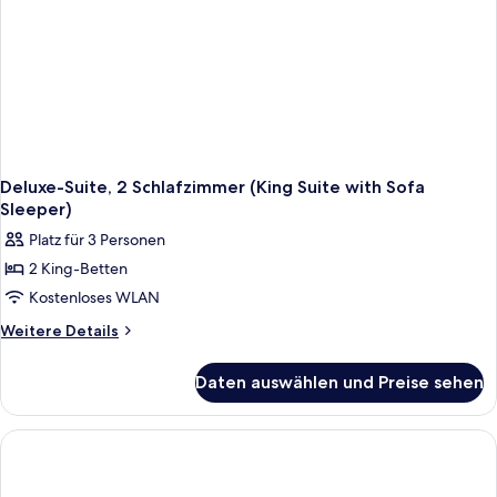
Deluxe-Suite, 2 Schlafzimmer (King Suite with Sofa
Sleeper)
Platz für 3 Personen
2 King-Betten
Kostenloses WLAN
Weitere
Weitere Details
Details
für
Daten auswählen und Preise sehen
Deluxe-
Suite,
2 Schlafzimmer
(King
Suite
with