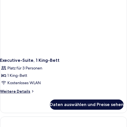
Sofa
Sleeper)
Executive-Suite, 1 King-Bett
Platz für 3 Personen
1 King-Bett
Kostenloses WLAN
Weitere
Weitere Details
Details
für
Daten auswählen und Preise sehen
Executive-
Suite,
1 King-
Bett