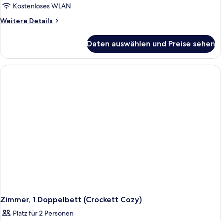
Kostenloses WLAN
Weitere
Weitere Details
Details
für
Daten auswählen und Preise sehen
Deluxe-
Zimmer,
1 King-
Bett
(Crockett)
Zimmer, 1 Doppelbett (Crockett Cozy)
Platz für 2 Personen