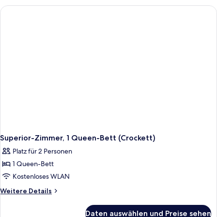
1 King-
Bett
(Crockett)
Superior-Zimmer, 1 Queen-Bett (Crockett)
Platz für 2 Personen
1 Queen-Bett
Kostenloses WLAN
Weitere
Weitere Details
Details
für
Daten auswählen und Preise sehen
Superior-