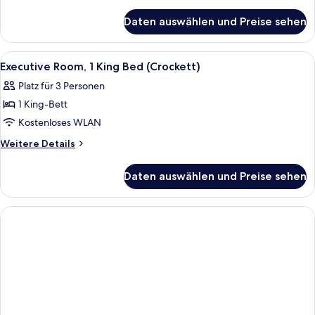
King
Details
für
Bed
Daten auswählen und Preise sehen
Executive
anzeigen
Suite,
1
Alle
Schreibtisch, Bügeleisen/Bügelbrett,
4
King
Executive Room, 1 King Bed (Crockett)
Fotos
Bed
Platz für 3 Personen
für
1 King-Bett
Executive
Room,
Kostenloses WLAN
1
Weitere
Weitere Details
King
Details
für
Bed
Daten auswählen und Preise sehen
Executive
(Crockett)
Room,
anzeigen
1
King
Bed
(Crockett)