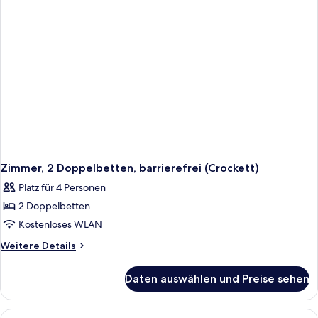
Zimmer, 2 Doppelbetten, barrierefrei (Crockett)
Platz für 4 Personen
2 Doppelbetten
Kostenloses WLAN
Weitere
Weitere Details
Details
für
Daten auswählen und Preise sehen
Zimmer,
2 Doppelbetten,
barrierefrei