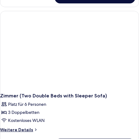
Zimmer,
1
Queen-
Bett
(Crockett)
Zimmer (Two Double Beds with Sleeper Sofa)
Platz für 6 Personen
3 Doppelbetten
Kostenloses WLAN
Weitere
Weitere Details
Details