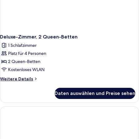
Deluxe-Zimmer, 2 Queen-Betten
1 Schlafzimmer
Platz für 4 Personen
2 Queen-Betten
Kostenloses WLAN
Weitere
Weitere Details
Details
für
Daten auswählen und Preise sehen
Deluxe-
Zimmer,
2 Queen-
Betten