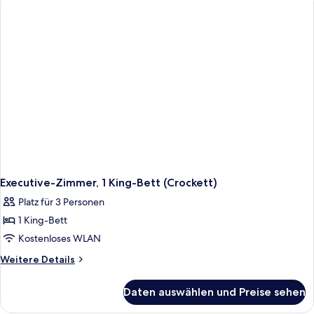
(Crockett)
Executive-Zimmer, 1 King-Bett (Crockett)
Platz für 3 Personen
1 King-Bett
Kostenloses WLAN
Weitere
Weitere Details
Details
für
Daten auswählen und Preise sehen
Executive-
Zimmer,