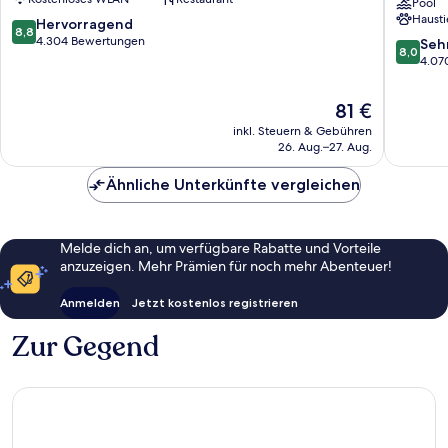
Antonio
Suites
Pool
Hausti
by
8.8
Hervorragend
8,8
Wyndh
von
4.304 Bewertungen
8.0
Seh
8,0
San
10,
von
4.07
Antonio
Hervorragend,
10,
Riverwal
4.304
Sehr
Der
81 €
Downto
Bewertungen
gut,
Preis
San
inkl. Steuern & Gebühren
4.070
beträgt
26. Aug.–27. Aug.
Antonio
Bewert
81 €
Ähnliche Unterkünfte vergleichen
Melde dich an, um verfügbare Rabatte und Vorteile
anzuzeigen. Mehr Prämien für noch mehr Abenteuer!
Anmelden
Jetzt kostenlos registrieren
Zur Gegend