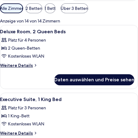
Verfügbare
Alle Zimmer
2 Betten
1 Bett
Über 3 Betten
Filter
für
Anzeige von 14 von 14 Zimmern
Zimmer
Alle
Lobby
22
Deluxe Room, 2 Queen Beds
Fotos
Platz für 4 Personen
für
2 Queen-Betten
Deluxe
Room,
Kostenloses WLAN
2
Weitere
Weitere Details
Queen
Details
für
Beds
Daten auswählen und Preise sehen
Deluxe
anzeigen
Room,
2
Alle
Lobby
4
Queen
Executive Suite, 1 King Bed
Fotos
Beds
Platz für 3 Personen
für
1 King-Bett
Executive
Suite,
Kostenloses WLAN
1
Weitere
Weitere Details