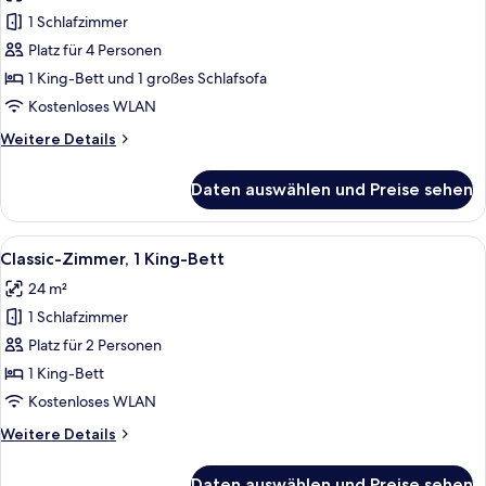
für
1 Schlafzimmer
Signature-
Suite,
Platz für 4 Personen
1 King-
1 King-Bett und 1 großes Schlafsofa
Bett
Kostenloses WLAN
und
Weitere
Weitere Details
Schlafsofa
Details
anzeigen
für
Daten auswählen und Preise sehen
Signature-
Suite,
1 King-
Alle
Ein Hotelzimmer mit einem großen Bet
6
Bett
Classic-Zimmer, 1 King-Bett
Fotos
und
24 m²
Schlafsofa
für
1 Schlafzimmer
Classic-
Zimmer,
Platz für 2 Personen
1 King-
1 King-Bett
Bett
Kostenloses WLAN
anzeigen
Weitere
Weitere Details
Details
für
Daten auswählen und Preise sehen