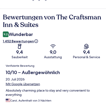
Bewertungen von The Craftsman
Bewertungen
Inn & Suites
Wunderbar
9,2
1.452 Bewertungen
9,4
9,0
9,4
Sauberkeit
Ausstattung
Personal & Service
Bewertungen
Verifizierte Bewertung
10/10 – Außergewöhnlich
20. Juli 2026
Mit Google übersetzen
Absolutely charming place to stay and very convenient to
everything
Carol, Aufenthalt von 3 Nächten