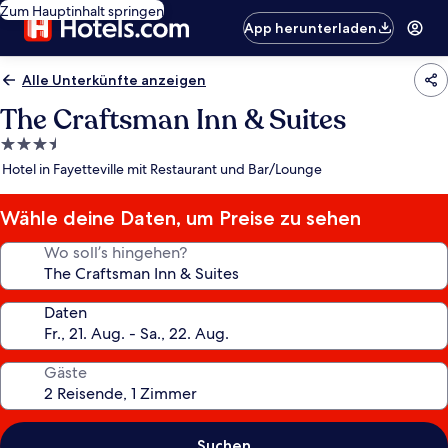
Zum Hauptinhalt springen
App herunterladen
Alle Unterkünfte anzeigen
The Craftsman Inn & Suites
3.5-
Sterne-
Hotel in Fayetteville mit Restaurant und Bar/Lounge
Unterkunft
Wähle deine Daten, um Preise zu sehen
Wo soll’s hingehen?
Daten
Gäste
Suchen