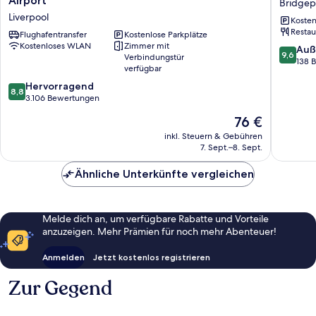
Airport
Bridgep
by
Casino
Liverpool
Kosten
Wyndham
Hotel
Restau
Liverpool/Syracuse
Flughafentransfer
Kostenlose Parkplätze
Bridgep
Kostenloses WLAN
Zimmer mit
North
9.6
Auß
9,6
Verbindungstür
Airport
von
138 
verfügbar
Liverpool
10,
8.8
Hervorragend
Außerge
8,8
von
3.106 Bewertungen
138
10,
Bewert
Der
76 €
Hervorragend,
Preis
3.106
inkl. Steuern & Gebühren
beträgt
7. Sept.–8. Sept.
Bewertungen
76 €
Ähnliche Unterkünfte vergleichen
Melde dich an, um verfügbare Rabatte und Vorteile
anzuzeigen. Mehr Prämien für noch mehr Abenteuer!
Anmelden
Jetzt kostenlos registrieren
Zur Gegend