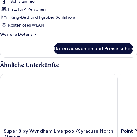
1 Schlafzimmer
für
Platz für 4 Personen
Executive-
Zimmer
1 King-Bett und 1 großes Schlafsofa
anzeigen
Kostenloses WLAN
Weitere
Weitere Details
Details
für
Daten auswählen und Preise sehen
Executive-
Zimmer
Ähnliche Unterkünfte
Super 8 by Wyndham Liverpool/Syracuse North Airport
Point Pl
Super
Point
Super 8 by Wyndham Liverpool/Syracuse North
Point 
8
Place