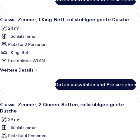
Classic-
Zimmer,
1 King-
Alle
Ein Hotelzimmer mit einem großen Bet
6
Bett
Classic-Zimmer, 1 King-Bett, rollstuhlgeeignete Dusche
Fotos
24 m²
für
1 Schlafzimmer
Classic-
Zimmer,
Platz für 2 Personen
1 King-
1 King-Bett
Bett,
Kostenloses WLAN
rollstuhlgeeignete
Weitere
Weitere Details
Dusche
Details
anzeigen
für
Daten auswählen und Preise sehen
Classic-
Zimmer,
1 King-
Alle
Ein Hotelzimmer mit zwei Betten, ein
6
Bett,
Classic-Zimmer, 2 Queen-Betten, rollstuhlgeeignete
Fotos
rollstuhlgeeignete
Dusche
Dusche
für
29 m²
Classic-
1 Schlafzimmer
Zimmer,
Platz für 4 Personen
2 Queen-