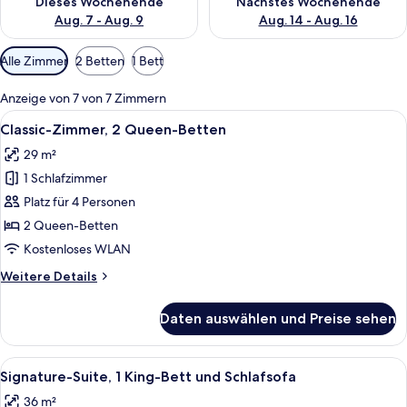
Dieses Wochenende
Nächstes Wochenende
Aug. 7 - Aug. 9
Aug. 14 - Aug. 16
Verfügbare
Alle Zimmer
2 Betten
1 Bett
Filter
für
Anzeige von 7 von 7 Zimmern
Zimmer
Alle
Ein Hotelzimmer mit zwei Betten, ein
7
Classic-Zimmer, 2 Queen-Betten
Fotos
29 m²
für
1 Schlafzimmer
Classic-
Zimmer,
Platz für 4 Personen
2 Queen-
2 Queen-Betten
Betten
Kostenloses WLAN
anzeigen
Weitere
Weitere Details
Details
für
Daten auswählen und Preise sehen
Classic-
Zimmer,
2 Queen-
Alle
Ein modernes Hotelzimmer mit einer Si
6
Betten
Signature-Suite, 1 King-Bett und Schlafsofa
Fotos
36 m²