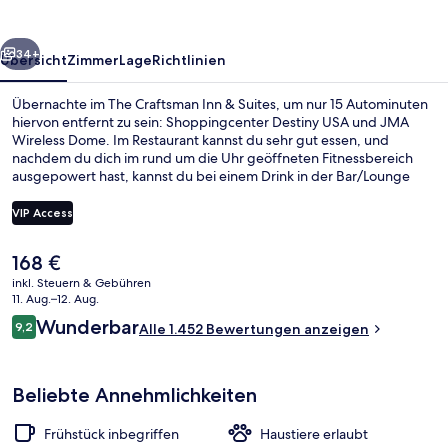
Suites
rück
Weiter
34+
Übersicht
Zimmer
Lage
Richtlinien
Übernachte im The Craftsman Inn & Suites, um nur 15 Autominuten
hiervon entfernt zu sein: Shoppingcenter Destiny USA und JMA
Wireless Dome. Im Restaurant kannst du sehr gut essen, und
nachdem du dich im rund um die Uhr geöffneten Fitnessbereich
ausgepowert hast, kannst du bei einem Drink in der Bar/Lounge
neue Kräfte sammeln. Anderen Reisenden gefallen die bequemen
Betten und das hilfsbereite Personal sehr gut.
VIP Access
Der
168 €
Speisen
aktuelle
inkl. Steuern & Gebühren
Preis
11. Aug.–12. Aug.
beträgt
Bewertungen
Wunderbar
9,2
Alle 1.452 Bewertungen anzeigen
168 €.
9,2 von 10.
Beliebte Annehmlichkeiten
Frühstück inbegriffen
Haustiere erlaubt