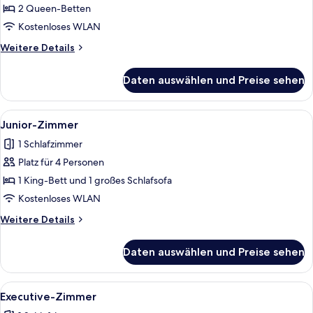
Betten,
2 Queen-Betten
rollstuhlgeeignete
Kostenloses WLAN
Dusche
Weitere
Weitere Details
anzeigen
Details
für
Daten auswählen und Preise sehen
Classic-
Zimmer,
2 Queen-
Alle
Ein Hotelzimmer mit Sofa, Bett, Nach
5
Betten,
Junior-Zimmer
Fotos
rollstuhlgeeignete
1 Schlafzimmer
Dusche
für
Platz für 4 Personen
Junior-
Zimmer
1 King-Bett und 1 großes Schlafsofa
anzeigen
Kostenloses WLAN
Weitere
Weitere Details
Details
für
Daten auswählen und Preise sehen
Junior-
Zimmer
Alle
Ein modernes Hotelzimmer mit Essber
6
Executive-Zimmer
Fotos