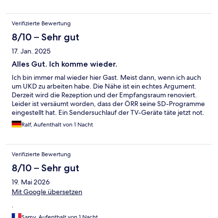
Verifizierte Bewertung
8/10 – Sehr gut
17. Jan. 2025
Alles Gut. Ich komme wieder.
Ich bin immer mal wieder hier Gast. Meist dann, wenn ich auch
um UKD zu arbeiten habe. Die Nähe ist ein echtes Argument.
Derzeit wird die Rezeption und der Empfangsraum renoviert.
Leider ist versäumt worden, dass der ÖRR seine SD-Programme
eingestellt hat. Ein Sendersuchlauf der TV-Geräte täte jetzt not.
Das Menü dazu ist für Gäste gesperrt. Mich hat es nicht wirklich
Ralf, Aufenthalt von 1 Nacht
gestört, da ich nur eine Nacht dort war.
Verifizierte Bewertung
8/10 – Sehr gut
19. Mai 2026
Mit Google übersetzen
.
Samy, Aufenthalt von 1 Nacht