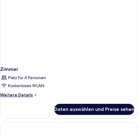
Zimmer
Platz für 4 Personen
Kostenloses WLAN
Weitere
Weitere Details
Details
für
Daten auswählen und Preise sehen
Zimmer