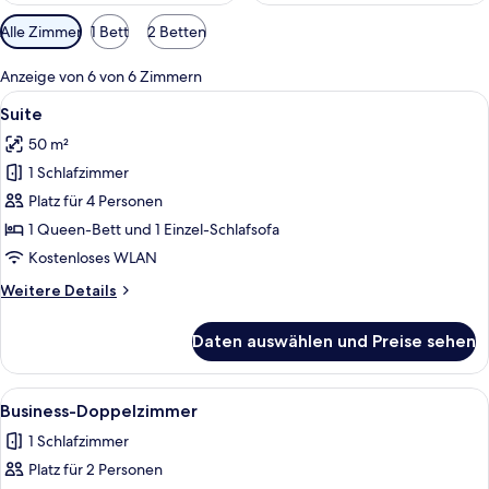
Verfügbare
Alle Zimmer
1 Bett
2 Betten
Filter
für
Anzeige von 6 von 6 Zimmern
Zimmer
Alle
Eine moderne Küche mit grauen Schrän
4
Suite
Fotos
50 m²
für
1 Schlafzimmer
Suite
anzeigen
Platz für 4 Personen
1 Queen-Bett und 1 Einzel-Schlafsofa
Kostenloses WLAN
Weitere
Weitere Details
Details
für
Daten auswählen und Preise sehen
Suite
Alle
Ein Hotelzimmer mit zwei Betten, ein
3
Business-Doppelzimmer
Fotos
1 Schlafzimmer
für
Platz für 2 Personen
Business-