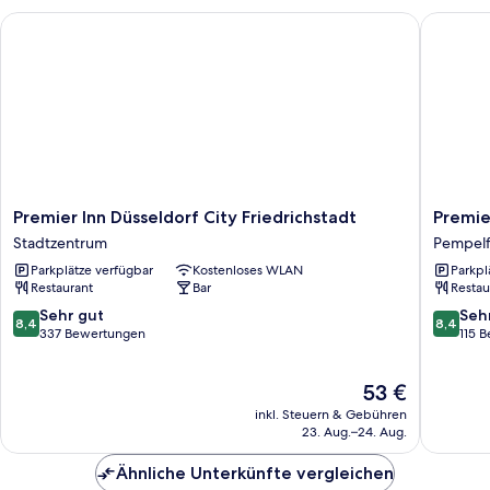
Premier Inn Düsseldorf City Friedrichstadt
Premier 
Premier
Premier
Premier Inn Düsseldorf City Friedrichstadt
Premie
Inn
Inn
Stadtzentrum
Pempelf
Düsseldorf
Düsseld
Parkplätze verfügbar
Kostenloses WLAN
Parkpl
City
City
Restaurant
Bar
Restau
Friedrichstadt
Centre
Stadtzentrum
Pempelf
8.4
8.4
Sehr gut
Seh
8,4
8,4
von
von
337 Bewertungen
115 
10,
10,
Sehr
Sehr
Der
53 €
gut,
gut,
Preis
337
115
inkl. Steuern & Gebühren
beträgt
Bewertungen
Bewert
23. Aug.–24. Aug.
53 €
Ähnliche Unterkünfte vergleichen