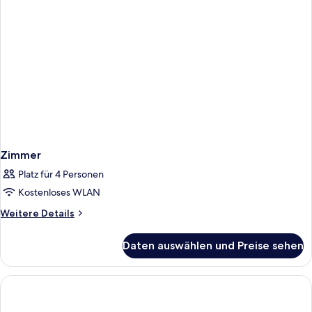
Zimmer
Platz für 4 Personen
Kostenloses WLAN
Weitere
Weitere Details
Details
für
Daten auswählen und Preise sehen
Zimmer