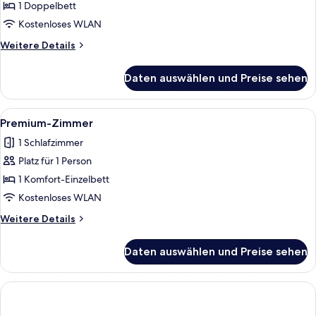
Doppelzimmer
1 Doppelbett
anzeigen
Kostenloses WLAN
Weitere
Weitere Details
Details
für
Daten auswählen und Preise sehen
Business-
Doppelzimmer
Alle
Ein Hotelzimmer mit einem Bett, zwei 
4
Premium-Zimmer
Fotos
1 Schlafzimmer
für
Platz für 1 Person
Premium-
Zimmer
1 Komfort-Einzelbett
anzeigen
Kostenloses WLAN
Weitere
Weitere Details
Details
für
Daten auswählen und Preise sehen
Premium-
Zimmer