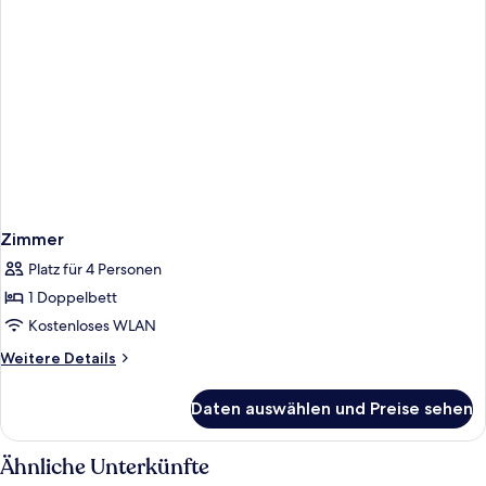
Zimmer
Platz für 4 Personen
1 Doppelbett
Kostenloses WLAN
Weitere
Weitere Details
Details
für
Daten auswählen und Preise sehen
Zimmer
Ähnliche Unterkünfte