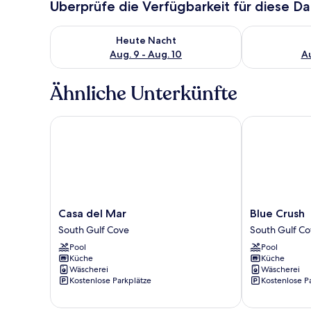
Überprüfe die Verfügbarkeit für diese D
Überprüfe die Verfügbarkeit für heute Nacht, Aug. 9
Überprüfe die
Heute Nacht
Aug. 9 - Aug. 10
Au
Ähnliche Unterkünfte
Casa del Mar
Blue Crush
Casa
Blue
Casa del Mar
Blue Crush
del
Crush
South Gulf Cove
South Gulf C
Mar
South
Pool
Pool
South
Gulf
Küche
Küche
Gulf
Cove
Wäscherei
Wäscherei
Cove
Kostenlose Parkplätze
Kostenlose P