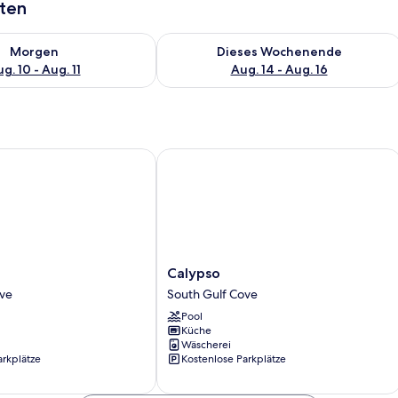
aten
 - Aug. 10.
 Verfügbarkeit für morgen, Aug. 10 - Aug. 11.
Überprüfe die Verfügbarkeit für dies
Morgen
Dieses Wochenende
g. 10 - Aug. 11
Aug. 14 - Aug. 16
Calypso
Calypso
Calypso
South
ove
South Gulf Cove
Gulf
Pool
Cove
Küche
Wäscherei
arkplätze
Kostenlose Parkplätze