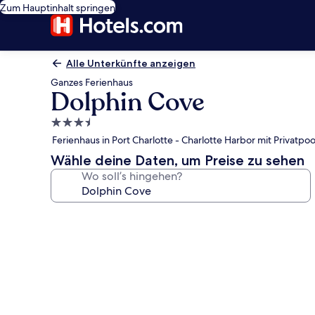
Zum Hauptinhalt springen
Alle Unterkünfte anzeigen
Ganzes Ferienhaus
Dolphin Cove
3.5-
Sterne-
Ferienhaus in Port Charlotte - Charlotte Harbor mit Privatp
Unterkunft
Wähle deine Daten, um Preise zu sehen
Wo soll’s hingehen?
Fotogalerie
von
Dolphin
Cove