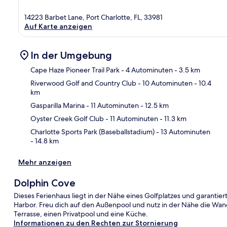
14223 Barbet Lane, Port Charlotte, FL, 33981
Auf Karte anzeigen
In der Umgebung
Cape Haze Pioneer Trail Park
- 4 Autominuten
- 3.5 km
Riverwood Golf and Country Club
- 10 Autominuten
- 10.4
km
Kar
Gasparilla Marina
- 11 Autominuten
- 12.5 km
Oyster Creek Golf Club
- 11 Autominuten
- 11.3 km
Charlotte Sports Park (Baseballstadium)
- 13 Autominuten
- 14.8 km
Mehr anzeigen
Dolphin Cove
Dieses Ferienhaus liegt in der Nähe eines Golfplatzes und garantier
Harbor. Freu dich auf den Außenpool und nutz in der Nähe die Wan
Terrasse, einen Privatpool und eine Küche.
Informationen zu den Rechten zur Stornierung