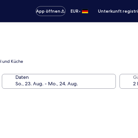
•
App öffnen
EUR
Unterkunft registr
ool und Küche
Daten
G