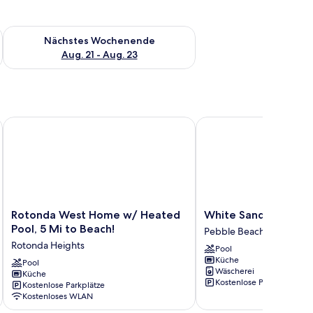
es Wochenende, Aug. 14 - Aug. 16.
Überprüfe die Verfügbarkeit für nächstes Wochenende, Aug. 2
Nächstes Wochenende
Aug. 21 - Aug. 23
Rotonda West Home w/ Heated Pool, 5 Mi to Beach!
White Sands
Rotonda
White
Rotonda West Home w/ Heated
White Sands
West
Sands
Pool, 5 Mi to Beach!
Pebble Beach
Home
Pebble
Rotonda Heights
Pool
w/
Beach
Küche
Heated
Pool
Wäscherei
Küche
Pool,
Kostenlose Parkplätze
Kostenlose Parkplätze
5
Kostenloses WLAN
Mi