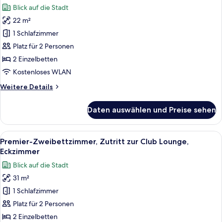
Parking)
Blick auf die Stadt
für
22 m²
Standard-
Zweibettzimmer
1 Schlafzimmer
anzeigen
Platz für 2 Personen
2 Einzelbetten
Kostenloses WLAN
Weitere
Weitere Details
Details
für
Daten auswählen und Preise sehen
Standard-
Zweibettzimmer
Alle
Ein Hotelzimmer mit zwei Betten, eine
4
Premier-Zweibettzimmer, Zutritt zur Club Lounge,
Fotos
Eckzimmer
für
Blick auf die Stadt
Premier-
31 m²
Zweibettzimmer,
1 Schlafzimmer
Zutritt
zur
Platz für 2 Personen
Club
2 Einzelbetten