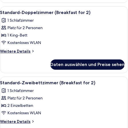
Suite
(1
Alle
Ein Hotelzimmer mit einem großen Be
2
person),
Standard-Doppelzimmer (Breakfast for 2)
Fotos
Club
1 Schlafzimmer
SKY
für
Lounge
Platz für 2 Personen
Standard-
Access
Doppelzimmer
1 King-Bett
(Breakfast
Kostenloses WLAN
for
Weitere
Weitere Details
2)
Details
anzeigen
für
Daten auswählen und Preise sehen
Standard-
Doppelzimmer
(Breakfast
Alle
Hochwertige Bettwaren, Daunenbett
2
for
Standard-Zweibettzimmer (Breakfast for 2)
Fotos
2)
1 Schlafzimmer
für
Platz für 2 Personen
Standard-
Zweibettzimmer
2 Einzelbetten
(Breakfast
Kostenloses WLAN
for
Weitere
Weitere Details
2)
Details