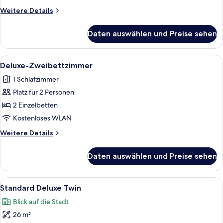
Weitere
Weitere Details
Details
für
Daten auswählen und Preise sehen
Standard-
Doppelzimmer
Alle
Hochwertige Bettwaren, Daunenbett
2
Deluxe-Zweibettzimmer
Fotos
1 Schlafzimmer
für
Platz für 2 Personen
Deluxe-
Zweibettzimmer
2 Einzelbetten
anzeigen
Kostenloses WLAN
Weitere
Weitere Details
Details
für
Daten auswählen und Preise sehen
Deluxe-
Zweibettzimmer
Alle
Hochwertige Bettwaren, Daunenbett
3
Standard Deluxe Twin
Fotos
Blick auf die Stadt
für
26 m²
Standard