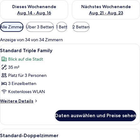
Überprüfe die Verfügbarkeit für dieses Wochenende, Aug. 14 -
Überprüfe die Verfügbarkeit f
Dieses Wochenende
Nächstes Wochenende
Aug. 14 - Aug. 16
Aug. 21 - Aug. 23
Verfügbare
Alle Zimmer
Über 3 Betten
1 Bett
2 Betten
Filter
für
Anzeige von 34 von 34 Zimmern
Zimmer
Alle
Hochwertige Bettwaren, Daunenbett
3
Standard Triple Family
Fotos
Blick auf die Stadt
für
35 m²
Standard
Triple
Platz für 3 Personen
Family
3 Einzelbetten
anzeigen
Kostenloses WLAN
Weitere
Weitere Details
Details
für
Daten auswählen und Preise sehen
Standard
Triple
Family
Alle
Ein Hotelzimmer mit einem großen Be
3
Standard-Doppelzimmer
Fotos