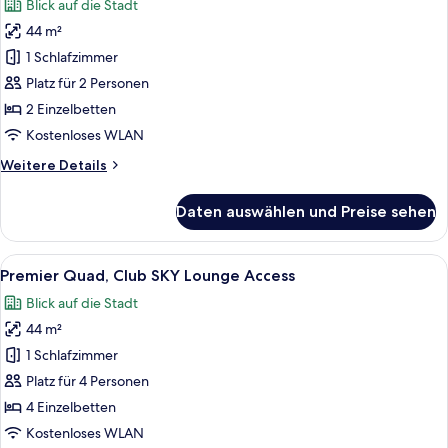
Blick auf die Stadt
SKY
für
Lounge
44 m²
Royal
Access
Suite,
1 Schlafzimmer
Club
Platz für 2 Personen
SKY
2 Einzelbetten
Lounge
Kostenloses WLAN
Access
Weitere
Weitere Details
anzeigen
Details
für
Daten auswählen und Preise sehen
Royal
Suite,
Club
Alle
Ein Hotelzimmer mit vier nebeneinan
5
SKY
Premier Quad, Club SKY Lounge Access
Fotos
Lounge
Blick auf die Stadt
Access
für
44 m²
Premier
Quad,
1 Schlafzimmer
Club
Platz für 4 Personen
SKY
4 Einzelbetten
Lounge
Kostenloses WLAN