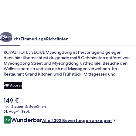
SEOUL
Myeongdong
rück
Weiter
47+
Übersicht
Zimmer
Lage
Richtlinien
ROYAL HOTEL SEOUL Myeongdong ist hervorragend gelegen,
denn hier übernachtest du gerade mal 5 Gehminuten entfernt von:
Myeongdong Street und Myeongdong Kathedrale. Besuche den
Wellnessbereich und lass dich mit Massagen verwöhnen. Im
Restaurant Grand Kitchen wird Frühstück, Mittagessen und
Abendessen serviert. Zu den weiteren Annehmlichkeiten dieses
Hotels im luxuriösen Stil gehören Fitnessmöglichkeiten, eine
VIP Access
Snackbar und ein Garten. Andere Reisende schätzen die fußläufige
Entfernung zu den öffentlichen Verkehrsmitteln: Zur Station
Der
149 €
Myeong-dong sind es 6 und zur Station Euljilo 3-ga sind es 6
Executive-Lounge
aktuelle
Gehminuten.
inkl. Steuern & Gebühren
Preis
31. Aug.–1. Sept.
beträgt
Bewertungen
Wunderbar
9,2
Alle 1.393 Bewertungen anzeigen
149 €.
9,2 von 10.