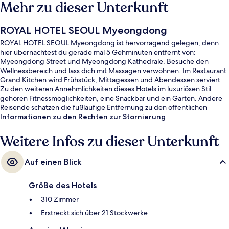
Mehr zu dieser Unterkunft
ROYAL HOTEL SEOUL Myeongdong
ROYAL HOTEL SEOUL Myeongdong ist hervorragend gelegen, denn
hier übernachtest du gerade mal 5 Gehminuten entfernt von:
Myeongdong Street und Myeongdong Kathedrale. Besuche den
Wellnessbereich und lass dich mit Massagen verwöhnen. Im Restaurant
Grand Kitchen wird Frühstück, Mittagessen und Abendessen serviert.
Zu den weiteren Annehmlichkeiten dieses Hotels im luxuriösen Stil
gehören Fitnessmöglichkeiten, eine Snackbar und ein Garten. Andere
Reisende schätzen die fußläufige Entfernung zu den öffentlichen
Verkehrsmitteln: Zur Station Myeong-dong sind es 6 und zur Station
Informationen zu den Rechten zur Stornierung
Euljilo 3-ga sind es 6 Gehminuten.
Weitere Infos zu dieser Unterkunft
Auf einen Blick
Größe des Hotels
310 Zimmer
Erstreckt sich über 21 Stockwerke