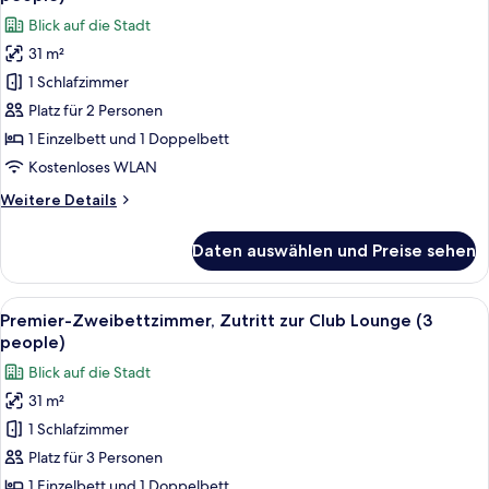
für
Blick auf die Stadt
Premier-
31 m²
Zweibettzimmer,
1 Schlafzimmer
Zutritt
zur
Platz für 2 Personen
Club
1 Einzelbett und 1 Doppelbett
Lounge
Kostenloses WLAN
(2
Weitere
Weitere Details
people)
Details
anzeigen
für
Daten auswählen und Preise sehen
Premier-
Zweibettzimmer,
Zutritt
Alle
Ein Hotelzimmer mit zwei Betten, eine
5
zur
Premier-Zweibettzimmer, Zutritt zur Club Lounge (3
Fotos
Club
people)
Lounge
für
Blick auf die Stadt
(2
Premier-
people)
31 m²
Zweibettzimmer,
1 Schlafzimmer
Zutritt
zur
Platz für 3 Personen
Club
1 Einzelbett und 1 Doppelbett