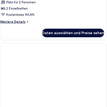
Deluxe
Platz für 2 Personen
Twin
2 Einzelbetten
anzeigen
Kostenloses WLAN
Weitere
Weitere Details
Details
für
Daten auswählen und Preise sehen
Standard
Deluxe
Twin