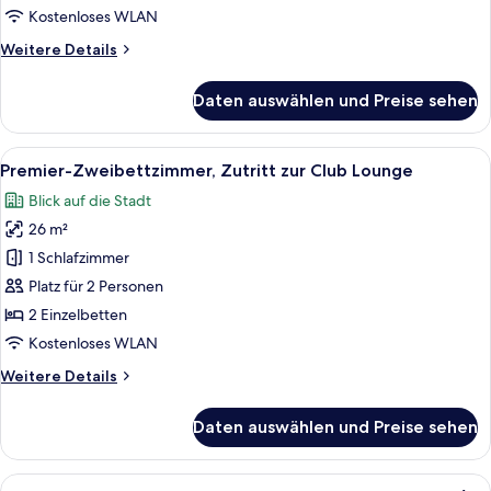
Lounge,
Kostenloses WLAN
Eckzimmer
Weitere
Weitere Details
anzeigen
Details
für
Daten auswählen und Preise sehen
Premier-
Zweibettzimmer,
Zutritt
Alle
Ein Hotelzimmer mit zwei Betten, eine
4
zur
Premier-Zweibettzimmer, Zutritt zur Club Lounge
Fotos
Club
Blick auf die Stadt
Lounge,
für
Eckzimmer
26 m²
Premier-
Zweibettzimmer,
1 Schlafzimmer
Zutritt
Platz für 2 Personen
zur
2 Einzelbetten
Club
Kostenloses WLAN
Lounge
Weitere
Weitere Details
anzeigen
Details
für
Daten auswählen und Preise sehen
Premier-
Zweibettzimmer,
Zutritt
Alle
Ein Hotelzimmer mit einem großen Bet