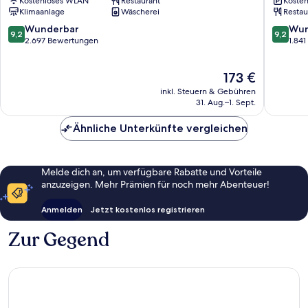
Kostenloses WLAN
Restaurant
Kosten
Seoul
SEWO
Klimaanlage
Wäscherei
Restau
Myeongdong
MYEO
Myeong-
Jung-
9.2
9.2
Wunderbar
Wun
9,2
9,2
dong
gu
von
von
2.697 Bewertungen
1.84
10,
10,
Wunderbar,
Wunder
Der
173 €
2.697
1.841
Preis
Bewertungen
Bewert
inkl. Steuern & Gebühren
beträgt
31. Aug.–1. Sept.
173 €
Ähnliche Unterkünfte vergleichen
Melde dich an, um verfügbare Rabatte und Vorteile
anzuzeigen. Mehr Prämien für noch mehr Abenteuer!
Anmelden
Jetzt kostenlos registrieren
Zur Gegend