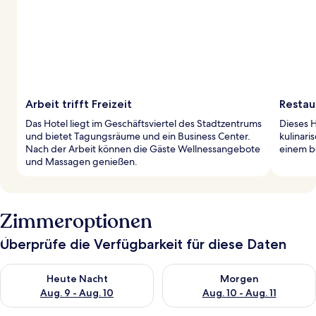
Arbeit trifft Freizeit
Restau
Das Hotel liegt im Geschäftsviertel des Stadtzentrums
Dieses H
und bietet Tagungsräume und ein Business Center.
kulinari
Nach der Arbeit können die Gäste Wellnessangebote
einem b
und Massagen genießen.
Zimmeroptionen
Überprüfe die Verfügbarkeit für diese Daten
Überprüfe die Verfügbarkeit für heute Nacht, Aug. 9 - Aug. 10
Überprüfe die Verfügbarkeit fü
Heute Nacht
Morgen
Aug. 9 - Aug. 10
Aug. 10 - Aug. 11