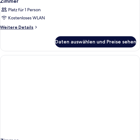
Zimmer
Platz für 1 Person
Kostenloses WLAN
Weitere
Weitere Details
Details
für
Daten auswählen und Preise sehen
Zimmer