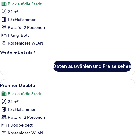
Blick auf die Stadt
für
22 m²
Standard-
Doppelzimmer
1 Schlafzimmer
anzeigen
Platz für 2 Personen
1 King-Bett
Kostenloses WLAN
Weitere
Weitere Details
Details
für
Daten auswählen und Preise sehen
Standard-
Doppelzimmer
Alle
Ein Hotelzimmer mit einem großen Bet
3
Premier Double
Fotos
Blick auf die Stadt
für
22 m²
Premier
Double
1 Schlafzimmer
anzeigen
Platz für 2 Personen
1 Doppelbett
Kostenloses WLAN