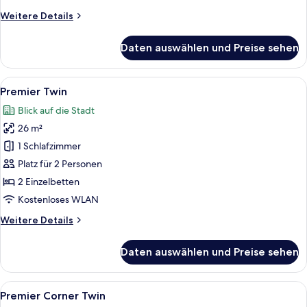
Weitere
Weitere Details
Details
für
Daten auswählen und Preise sehen
Premier
Double
Alle
Ein Hotelzimmer mit zwei Betten, eine
3
Premier Twin
Fotos
Blick auf die Stadt
für
26 m²
Premier
Twin
1 Schlafzimmer
anzeigen
Platz für 2 Personen
2 Einzelbetten
Kostenloses WLAN
Weitere
Weitere Details
Details
für
Daten auswählen und Preise sehen
Premier
Twin
Alle
Ein Hotelzimmer mit zwei Betten, eine
3
Premier Corner Twin
Fotos