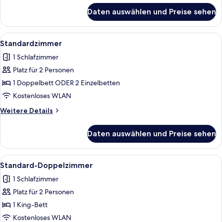
anzeigen
für
Daten auswählen und Preise sehen
Standard-
Zweibettzimmer
(Breakfast
Alle
Ein Hotelzimmer mit einem großen Be
3
for
Standardzimmer
Fotos
2)
1 Schlafzimmer
für
Platz für 2 Personen
Standardzimmer
anzeigen
1 Doppelbett ODER 2 Einzelbetten
Kostenloses WLAN
Weitere
Weitere Details
Details
für
Daten auswählen und Preise sehen
Standardzimmer
Alle
Ein Hotelzimmer mit einem großen Be
2
Standard-Doppelzimmer
Fotos
1 Schlafzimmer
für
Platz für 2 Personen
Standard-
Doppelzimmer
1 King-Bett
anzeigen
Kostenloses WLAN