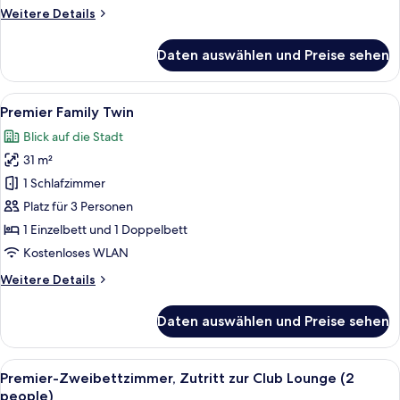
Access
Weitere
Weitere Details
anzeigen
Details
für
Daten auswählen und Preise sehen
Premier
Quad,
Club
Alle
Ein Hotelzimmer mit zwei Betten, eine
3
SKY
Premier Family Twin
Fotos
Lounge
Blick auf die Stadt
Access
für
31 m²
Premier
Family
1 Schlafzimmer
Twin
Platz für 3 Personen
anzeigen
1 Einzelbett und 1 Doppelbett
Kostenloses WLAN
Weitere
Weitere Details
Details
für
Daten auswählen und Preise sehen
Premier
Family
Twin
Alle
Ein Hotelzimmer mit zwei Betten, eine
5
Premier-Zweibettzimmer, Zutritt zur Club Lounge (2
Fotos
people)