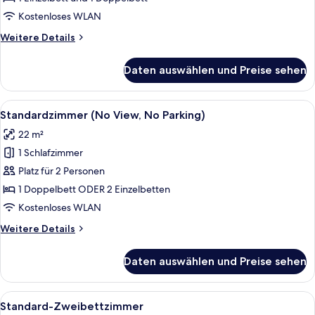
Lounge
Kostenloses WLAN
(3
Weitere
Weitere Details
people)
Details
anzeigen
für
Daten auswählen und Preise sehen
Premier-
Zweibettzimmer,
Zutritt
Alle
Ein Hotelzimmer mit einem großen Be
3
zur
Standardzimmer (No View, No Parking)
Fotos
Club
22 m²
Lounge
für
(3
1 Schlafzimmer
Standardzimmer
people)
(No
Platz für 2 Personen
View,
1 Doppelbett ODER 2 Einzelbetten
No
Kostenloses WLAN
Parking)
Weitere
Weitere Details
anzeigen
Details
für
Daten auswählen und Preise sehen
Standardzimmer
(No
View,
Alle
Hochwertige Bettwaren, Daunenbett
3
No
Standard-Zweibettzimmer
Fotos