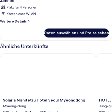
Zimmer
Platz für 4 Personen
Kostenloses WLAN
Weitere
Weitere Details
Details
für
Daten auswählen und Preise sehen
Zimmer
Ähnliche Unterkünfte
Solaria Nishitetsu Hotel Seoul Myeongdong
HOTEL 
Solaria
HOTEL
Solaria Nishitetsu Hotel Seoul Myeongdong
HOTEL
Nishitetsu
THE
Myeong-dong
Jung-g
Hotel
BOTANI