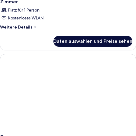
Zimmer
Platz für 1 Person
Kostenloses WLAN
Weitere
Weitere Details
Details
für
Daten auswählen und Preise sehen
Zimmer