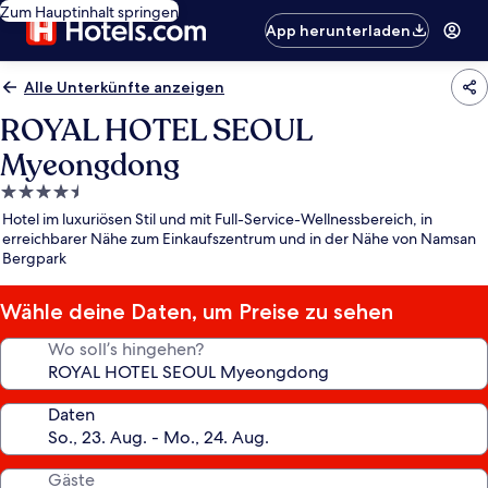
Zum Hauptinhalt springen
App herunterladen
Alle Unterkünfte anzeigen
ROYAL HOTEL SEOUL
Myeongdong
4.5-
Sterne-
Hotel im luxuriösen Stil und mit Full-Service-Wellnessbereich, in
Unterkunft
erreichbarer Nähe zum Einkaufszentrum und in der Nähe von Namsan
Bergpark
Wähle deine Daten, um Preise zu sehen
Wo soll’s hingehen?
Daten
Gäste