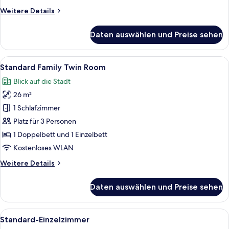
Weitere
Weitere Details
Details
für
Daten auswählen und Preise sehen
Premier
Triple
Family
Alle
Ein Hotelzimmer mit zwei Betten, ein
3
Standard Family Twin Room
Fotos
Blick auf die Stadt
für
26 m²
Standard
Family
1 Schlafzimmer
Twin
Platz für 3 Personen
Room
1 Doppelbett und 1 Einzelbett
anzeigen
Kostenloses WLAN
Weitere
Weitere Details
Details
für
Daten auswählen und Preise sehen
Standard
Family
Twin
Alle
Ein Hotelzimmer mit einem großen Bett
2
Room
Standard-Einzelzimmer
Fotos