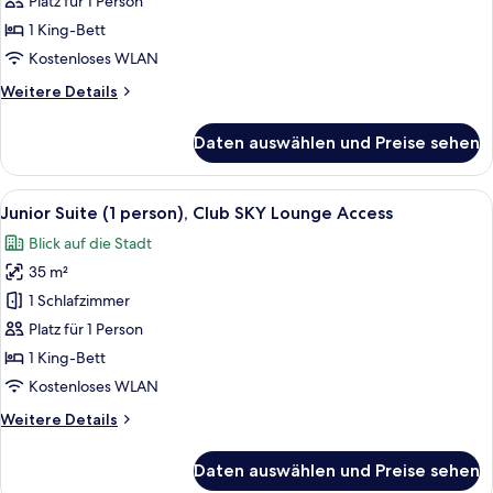
Bett,
Platz für 1 Person
Zutritt
1 King-Bett
zur
Kostenloses WLAN
Club
Weitere
Weitere Details
Lounge
Details
(1
für
Daten auswählen und Preise sehen
Premier-
person)
Zimmer,
anzeigen
1 King-
Alle
Ein Hotelzimmer mit einer Couch, eine
2
Bett,
Junior Suite (1 person), Club SKY Lounge Access
Fotos
Zutritt
Blick auf die Stadt
zur
für
Club
35 m²
Junior
Lounge
Suite
1 Schlafzimmer
(1
(1
person)
Platz für 1 Person
person),
1 King-Bett
Club
Kostenloses WLAN
SKY
Weitere
Weitere Details
Lounge
Details
Access
für
Daten auswählen und Preise sehen
anzeigen
Junior