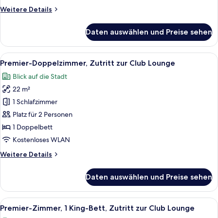
Weitere
Weitere Details
Details
für
Daten auswählen und Preise sehen
Premier
King
Bed
Alle
Ein Hotelzimmer mit einem großen Bet
4
Premier-Doppelzimmer, Zutritt zur Club Lounge
Fotos
Blick auf die Stadt
für
22 m²
Premier-
Doppelzimmer,
1 Schlafzimmer
Zutritt
Platz für 2 Personen
zur
1 Doppelbett
Club
Kostenloses WLAN
Lounge
Weitere
Weitere Details
anzeigen
Details
für
Daten auswählen und Preise sehen
Premier-
Doppelzimmer,
Zutritt
Alle
Ein modernes Hotelzimmer mit einem gr
4
zur
Premier-Zimmer, 1 King-Bett, Zutritt zur Club Lounge
Fotos
Club