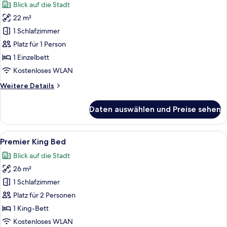
Blick auf die Stadt
für
22 m²
Standard-
Einzelzimmer
1 Schlafzimmer
anzeigen
Platz für 1 Person
1 Einzelbett
Kostenloses WLAN
Weitere
Weitere Details
Details
für
Daten auswählen und Preise sehen
Standard-
Einzelzimmer
Alle
Ein modernes Hotelzimmer mit einem gr
2
Premier King Bed
Fotos
Blick auf die Stadt
für
26 m²
Premier
King
1 Schlafzimmer
Bed
Platz für 2 Personen
anzeigen
1 King-Bett
Kostenloses WLAN