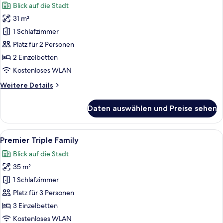
Blick auf die Stadt
für
31 m²
Premier
Corner
1 Schlafzimmer
Twin
Platz für 2 Personen
anzeigen
2 Einzelbetten
Kostenloses WLAN
Weitere
Weitere Details
Details
für
Daten auswählen und Preise sehen
Premier
Corner
Twin
Alle
Ein Hotelzimmer mit Bett, einer Couch
3
Premier Triple Family
Fotos
Blick auf die Stadt
für
35 m²
Premier
Triple
1 Schlafzimmer
Family
Platz für 3 Personen
anzeigen
3 Einzelbetten
Kostenloses WLAN