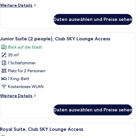
Lounge
Weitere
Weitere Details
anzeigen
Details
für
Daten auswählen und Preise sehen
Premier-
Dreibettzimmer,
Zutritt
Alle
Ein Hotelzimmer mit einer Couch, eine
4
zur
Junior Suite (2 people), Club SKY Lounge Access
Fotos
Club
Blick auf die Stadt
Lounge
für
35 m²
Junior
Suite
1 Schlafzimmer
(2
Platz für 2 Personen
people),
1 King-Bett
Club
Kostenloses WLAN
SKY
Weitere
Weitere Details
Lounge
Details
Access
für
Daten auswählen und Preise sehen
anzeigen
Junior
Suite
(2
Alle
Ein Hotelzimmer mit Bett, einer Couch
5
people),
Royal Suite, Club SKY Lounge Access
Fotos
Club