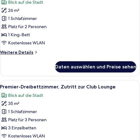
Blick auf die Stadt
Lounge
für
26 m²
Premier-
Zimmer,
1 Schlafzimmer
1 King-
Platz für 2 Personen
Bett,
1 King-Bett
Zutritt
Kostenloses WLAN
zur
Weitere
Weitere Details
Club
Details
Lounge
für
Daten auswählen und Preise sehen
anzeigen
Premier-
Zimmer,
1 King-
Alle
Ein Hotelzimmer mit Bett, einer Couch
4
Bett,
Premier-Dreibettzimmer, Zutritt zur Club Lounge
Fotos
Zutritt
Blick auf die Stadt
zur
für
Club
35 m²
Premier-
Lounge
Dreibettzimmer,
1 Schlafzimmer
Zutritt
Platz für 3 Personen
zur
3 Einzelbetten
Club
Kostenloses WLAN