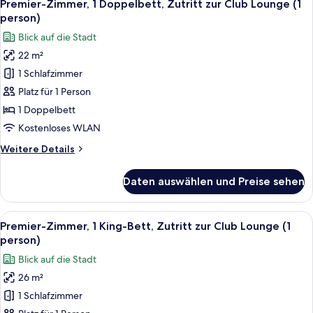
2
zur
Premier-Zimmer, 1 Doppelbett, Zutritt zur Club Lounge (1
Fotos
Club
person)
Lounge
für
Blick auf die Stadt
Premier-
22 m²
Zimmer,
1 Schlafzimmer
1
Doppelbett,
Platz für 1 Person
Zutritt
1 Doppelbett
zur
Kostenloses WLAN
Club
Weitere
Weitere Details
Lounge
Details
(1
für
Daten auswählen und Preise sehen
Premier-
person)
Zimmer,
anzeigen
1
Alle
Ein modernes Hotelzimmer mit einem gr
2
Doppelbett,
Premier-Zimmer, 1 King-Bett, Zutritt zur Club Lounge (1
Fotos
Zutritt
person)
zur
für
Blick auf die Stadt
Club
Premier-
Lounge
26 m²
Zimmer,
(1
1 Schlafzimmer
1 King-
person)