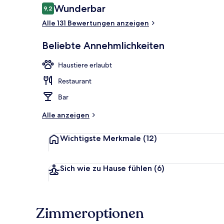
Bewertungen
Wunderbar
9,2
9,2 von 10.
Alle 131 Bewertungen anzeigen
Restaurant
Beliebte Annehmlichkeiten
Haustiere erlaubt
Restaurant
Bar
Alle anzeigen
Wichtigste Merkmale
(12)
Sich wie zu Hause fühlen
(6)
Zimmeroptionen