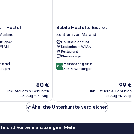
Babila
 - Hostel
Babila Hostel & Bistrot
Hostel
Mailand
Zentrum von Mailand
&
erfügbar
Haustiere erlaubt
Bistrot
 WLAN
Kostenloses WLAN
Zentrum
Restaurant
von
Klimaanlage
Mailand
8.8
agend
Hervorragend
8,8
von
tungen
357 Bewertungen
10,
,
Hervorragend,
Der
Der
80 €
99 €
357
Preis
Preis
Bewertungen
inkl. Steuern & Gebühren
inkl. Steuern & Gebühren
beträgt
beträgt
23. Aug.–24. Aug.
16. Aug.–17. Aug.
80 €
99 €
Ähnliche Unterkünfte vergleichen
te und Vorteile anzuzeigen. Mehr