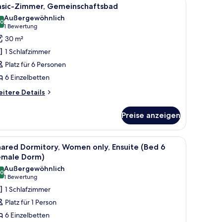
le
6
auen,
asic-Zimmer, Gemeinschaftsbad
nzeigen
otos
t
Außergewöhnlich
ad
ür
,0
10,0 von 10
(1
1 Bewertung
ed
asic-
Bewertung)
30 m²
immer,
male
1 Schlafzimmer
emeinschaftsbad
rm)
Platz für 6 Personen
nzeigen
6 Einzelbetten
itere
itere Details
tails
r
Preise anzeigen
sic-
mmer,
meinschaftsbad
, einem kleinen Schreibtisch und einem Fenster mit Aussicht.
le
Ein Etagenbett mit einer Leiter, einem Surfb
6
ared Dormitory, Women only, Ensuite (Bed 6
otos
emale Dorm)
ür
Außergewöhnlich
,0
hared
10,0 von 10
(1
1 Bewertung
ormitory,
Bewertung)
1 Schlafzimmer
omen
Platz für 1 Person
nly,
6 Einzelbetten
nsuite