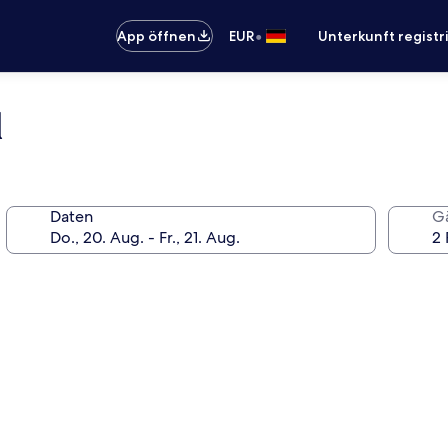
•
App öffnen
EUR
Unterkunft registr
l
Daten
G