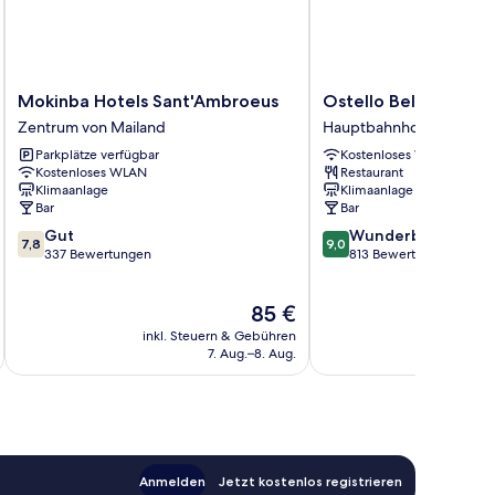
Mokinba
Ostello
Mokinba Hotels Sant'Ambroeus
Ostello Bello Milano
Hotels
Bello
Zentrum von Mailand
Hauptbahnhof
Sant'Ambroeus
Milano
Parkplätze verfügbar
Kostenloses WLAN
Zentrum
Centrale
Kostenloses WLAN
Restaurant
von
Hauptbahnhof
Klimaanlage
Klimaanlage
Mailand
Bar
Bar
7.8
9.0
Gut
Wunderbar
7,8
9,0
von
von
337 Bewertungen
813 Bewertungen
10,
10,
Gut,
Wunderbar,
Der
85 €
337
813
Preis
Bewertungen
Bewertungen
inkl. Steuern & Gebühren
inkl. S
beträgt
7. Aug.–8. Aug.
85 €
Anmelden
Jetzt kostenlos registrieren