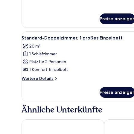
Details
für
Doppelzimmer
Preise anzeige
Alle
Ein Zimmer mit einem Bett, ein
5
Standard-Doppelzimmer, 1 großes Einzelbett
Fotos
20 m²
für
1 Schlafzimmer
Standard-
Doppelzimmer,
Platz für 2 Personen
1
1 Komfort-Einzelbett
großes
Weitere
Weitere Details
Einzelbett
Details
anzeigen
für
Preise anzeige
Standard-
Doppelzimmer,
1
Ähnliche Unterkünfte
großes
Einzelbett
Quark Hotel Milano
QUO Milano -