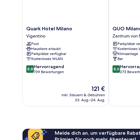
Quark
QUO
Quark Hotel Milano
QUO Milano
Hotel
Milano
Vigentino
Zentrum von 
Milano
-
Pool
Parkplätze v
Vigentino
Hostel
Haustiere erlaubt
Kostenloses
Zentrum
Parkplätze verfügbar
Klimaanlage
von
Kostenloses WLAN
Bar
Mailand
8.8
8.6
Hervorragend
Hervorr
8,8
8,6
von
von
739 Bewertungen
273 Bewer
10,
10,
Hervorragend,
Hervorragend
Der
121 €
739
273
Preis
Bewertungen
Bewertungen
inkl. Steuern & Gebühren
beträgt
23. Aug.–24. Aug.
121 €
Melde dich an, um verfügbare Rabat
Prämien für noch mehr Abenteuer!