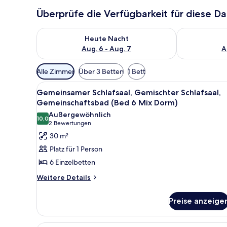
Überprüfe die Verfügbarkeit für diese D
Überprüfe die Verfügbarkeit für heute Nacht, Aug. 6
Überprüfe die
Heute Nacht
Aug. 6 - Aug. 7
A
Verfügbare
Alle Zimmer
Über 3 Betten
1 Bett
Filter
Alle
Ein Etagenbett mit einer Leit
für
6
Gemeinsamer Schlafsaal, Gemischter Schlafsaal,
Fotos
Zimmer
Gemeinschaftsbad (Bed 6 Mix Dorm)
für
Außergewöhnlich
10,0
Gemeinsamer
10,0 von 10
(2
2 Bewertungen
Schlafsaal,
Bewertungen)
30 m²
Gemischter
Platz für 1 Person
Schlafsaal,
6 Einzelbetten
Gemeinschaftsbad
Weitere
Weitere Details
(Bed
Details
6
für
Preise anzeige
Mix
Gemeinsamer
Schlafsaal,
Dorm)
Gemischter
anzeigen
Ein Schlafraum mit Etagenbett