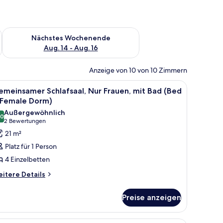
es Wochenende, Aug. 7 - Aug. 9.
Überprüfe die Verfügbarkeit für nächstes Wochenende, Aug. 1
Nächstes Wochenende
Aug. 14 - Aug. 16
Anzeige von 10 von 10 Zimmern
etallschrank und zwei gelben Toiletten.
le
Bettwäsche
6
meinsamer Schlafsaal, Nur Frauen, mit Bad (Bed
otos
 Female Dorm)
ür
Außergewöhnlich
,0
emeinsamer
10,0 von 10
(2
2 Bewertungen
hlafsaal,
Bewertungen)
21 m²
ur
Platz für 1 Person
rauen,
4 Einzelbetten
it
itere
itere Details
ad
tails
Bed
r
Preise anzeigen
emeinsamer
hlafsaal,
emale
ur
orm)
em Surfbrett und einem Paar Schuhe auf dem Boden.
Ein Schlafraum mit Etagenbetten, einem klei