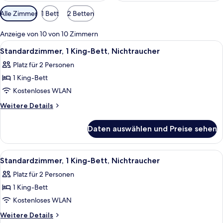
Verfügbare
Alle Zimmer
1 Bett
2 Betten
Filter
für
Anzeige von 10 von 10 Zimmern
Zimmer
Alle
Schreibtisch, Verdunkelungsvorhänge
5
Standardzimmer, 1 King-Bett, Nichtraucher
Fotos
Platz für 2 Personen
für
1 King-Bett
Standardzimmer,
1 King-
Kostenloses WLAN
Bett,
Weitere
Weitere Details
Nichtraucher
Details
für
anzeigen
Daten auswählen und Preise sehen
Standardzimmer,
1 King-
Bett,
Alle
Standardzimmer, 1 King-Bett, Nichtra
6
Nichtraucher
Standardzimmer, 1 King-Bett, Nichtraucher
Fotos
Platz für 2 Personen
für
1 King-Bett
Standardzimmer,
1 King-
Kostenloses WLAN
Bett,
Weitere
Weitere Details