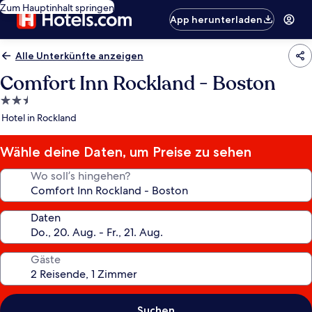
Zum Hauptinhalt springen
App herunterladen
Alle Unterkünfte anzeigen
Comfort Inn Rockland - Boston
2.5-
Sterne-
Hotel in Rockland
Unterkunft
Wähle deine Daten, um Preise zu sehen
Wo soll’s hingehen?
Daten
Gäste
Suchen