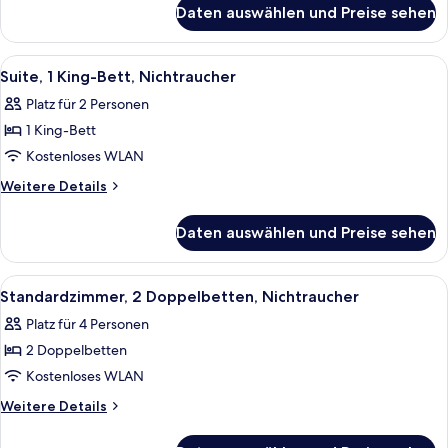
für
Smoking
Daten auswählen und Preise sehen
Queen
anzeigen
Room
-
Alle
Ein Hotelzimmer mit einem großen Bett
13
Non-
Suite, 1 King-Bett, Nichtraucher
Fotos
Smoking
Platz für 2 Personen
für
1 King-Bett
Suite,
1 King-
Kostenloses WLAN
Bett,
Weitere
Weitere Details
Nichtraucher
Details
für
anzeigen
Daten auswählen und Preise sehen
Suite,
1 King-
Bett,
Alle
Ein Hotelzimmer mit zwei Betten, eine
5
Nichtraucher
Standardzimmer, 2 Doppelbetten, Nichtraucher
Fotos
Platz für 4 Personen
für
2 Doppelbetten
Standardzimmer,
2 Doppelbetten,
Kostenloses WLAN
Nichtraucher
Weitere
Weitere Details
anzeigen
Details
für