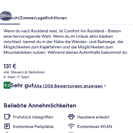
Boston
rück
Weiter
52+
Übersicht
Zimmer
Lage
Richtlinien
Wenn du nach Rockland reist, ist Comfort Inn Rockland - Boston
eine hervorragende Wahl. Wenn du im Urlaub aktiv bleiben
möchtest, kannst du in der Nähe die Wander- und Radwege, die
Möglichkeiten zum Kajakfahren und die Möglichkeiten zum
Mountainbiken nutzen. Während deines Aufenthalts bekommst du
gratis WLAN, Parkplätze ohne Service und täglich von 06:30 Uhr bis
09:30 Uhr ein Frühstücksbuffet. Andere Reisende lieben das
Der
131 €
hilfsbereite Personal.
aktuelle
inkl. Steuern & Gebühren
Preis
6. Sept.–7. Sept.
Lobby
beträgt
Bewertungen
Sehr gut
8,2
Alle 1.006 Bewertungen anzeigen
131 €.
8,2 von 10.
Beliebte Annehmlichkeiten
Frühstück inbegriffen
Haustiere erlaubt
Kostenlose Parkplätze
Kostenloses WLAN