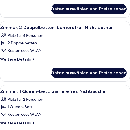
Nichtraucher
Details
für
anzeigen
Daten auswählen und Preise sehen
Standardzimmer,
1 King-
Bett,
Alle
Ein Hotelzimmer mit zwei Betten, eine
7
Nichtraucher
Zimmer, 2 Doppelbetten, barrierefrei, Nichtraucher
Fotos
Platz für 4 Personen
für
2 Doppelbetten
Zimmer,
2 Doppelbetten,
Kostenloses WLAN
barrierefrei,
Weitere
Weitere Details
Nichtraucher
Details
für
anzeigen
Daten auswählen und Preise sehen
Zimmer,
2 Doppelbetten,
barrierefrei,
Alle
Ein Hotelzimmer mit einem großen Bett
6
Nichtraucher
Zimmer, 1 Queen-Bett, barrierefrei, Nichtraucher
Fotos
Platz für 2 Personen
für
1 Queen-Bett
Zimmer,
1
Kostenloses WLAN
Queen-
Weitere
Weitere Details
Bett,
Details