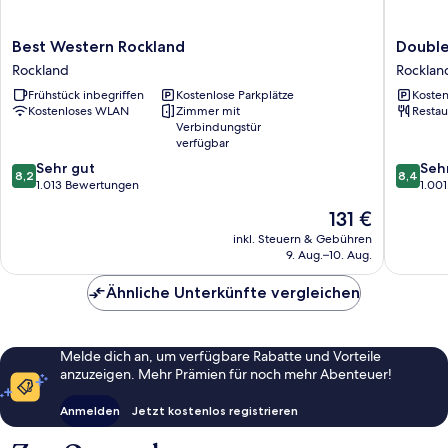
Best
DoubleT
Best Western Rockland
Double
Western
by
Rockland
Rocklan
Rockland
Hilton
Frühstück inbegriffen
Kostenlose Parkplätze
Kosten
Rockland
Boston
Kostenloses WLAN
Zimmer mit
Restau
-
Verbindungstür
Rocklan
verfügbar
Rocklan
8.2
8.4
Sehr gut
Seh
8,2
8,4
von
von
1.013 Bewertungen
1.00
10,
10,
Der
131 €
Sehr
Sehr
Preis
gut,
gut,
inkl. Steuern & Gebühren
beträgt
9. Aug.–10. Aug.
1.013
1.001
131 €
Bewertungen
Bewert
Ähnliche Unterkünfte vergleichen
Melde dich an, um verfügbare Rabatte und Vorteile
anzuzeigen. Mehr Prämien für noch mehr Abenteuer!
Anmelden
Jetzt kostenlos registrieren