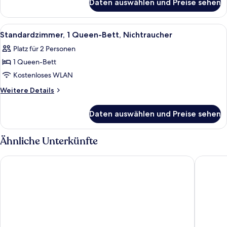
Daten auswählen und Preise sehen
Standardzimmer,
2 Doppelbetten,
Nichtraucher
Alle
Ein Hotelzimmer mit einem großen Bett
6
Standardzimmer, 1 Queen-Bett, Nichtraucher
Fotos
Platz für 2 Personen
für
1 Queen-Bett
Standardzimmer,
1
Kostenloses WLAN
Queen-
Weitere
Weitere Details
Bett,
Details
für
Nichtraucher
Daten auswählen und Preise sehen
Standardzimmer,
anzeigen
1
Queen-
Ähnliche Unterkünfte
Bett,
Nichtraucher
Best Western Rockland
DoubleTr