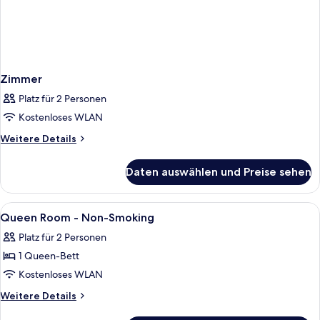
Zimmer
Platz für 2 Personen
Kostenloses WLAN
Weitere
Weitere Details
Details
für
Daten auswählen und Preise sehen
Zimmer
Alle
Ein Hotelzimmer mit Schreibtisch, Stu
1
Queen Room - Non-Smoking
Fotos
Platz für 2 Personen
für
1 Queen-Bett
Queen
Room
Kostenloses WLAN
-
Weitere
Weitere Details
Non-
Details