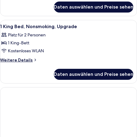
für
barrierefrei,
Daten auswählen und Preise sehen
Zimmer,
Nichtraucher
1
anzeigen
Queen-
Alle
Ein Hotelzimmer mit einem großen Bet
9
Bett,
1 King Bed, Nonsmoking, Upgrade
Fotos
barrierefrei,
Platz für 2 Personen
Nichtraucher
für
1 King-Bett
1
King
Kostenloses WLAN
Bed,
Weitere
Weitere Details
Nonsmoking,
Details
für
Upgrade
Daten auswählen und Preise sehen
1
anzeigen
King
Bed,
Nonsmoking,
Upgrade