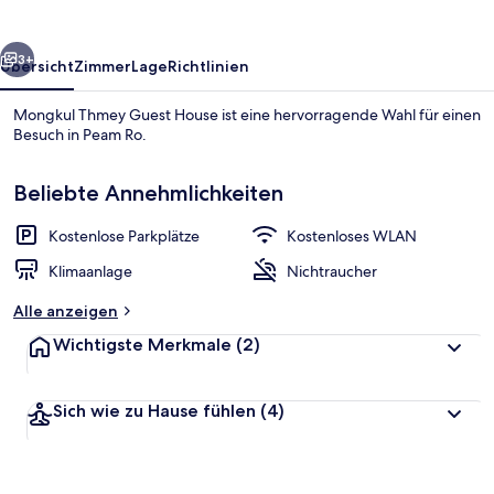
rück
Weiter
3+
Übersicht
Zimmer
Lage
Richtlinien
Mongkul Thmey Guest House ist eine hervorragende Wahl für einen
Besuch in Peam Ro.
Beliebte Annehmlichkeiten
Kostenlose Parkplätze
Kostenloses WLAN
Klimaanlage
Nichtraucher
Basic-Doppelzimmer
Alle anzeigen
Wichtigste Merkmale
(2)
Sich wie zu Hause fühlen
(4)