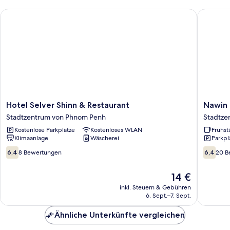
Hotel Selver Shinn & Restaurant
Nawin G
Hotel
Nawin
Hotel Selver Shinn & Restaurant
Nawin
Selver
Guesth
Stadtzentrum von Phnom Penh
Stadtze
Shinn
Stadtze
Kostenlose Parkplätze
Kostenloses WLAN
Frühst
&
von
Klimaanlage
Wäscherei
Parkpl
Restaurant
Phnom
Stadtzentrum
Penh
6.4
6.4
6,4
8 Bewertungen
6,4
20 B
von
von
von
Phnom
10,
10,
Der
14 €
Penh
8
20
Preis
Bewertungen
Bewert
inkl. Steuern & Gebühren
beträgt
6. Sept.–7. Sept.
14 €
Ähnliche Unterkünfte vergleichen