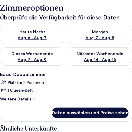
Zimmeroptionen
Überprüfe die Verfügbarkeit für diese Daten
Überprüfe die Verfügbarkeit für heute Nacht, Aug. 6 - Aug. 7.
Überprüfe die Verfügbarkeit f
Heute Nacht
Morgen
Aug. 6 - Aug. 7
Aug. 7 - Aug. 8
Überprüfe die Verfügbarkeit für dieses Wochenende, Aug. 7 - 
Überprüfe die Verfügbarkeit f
Dieses Wochenende
Nächstes Wochenende
Aug. 7 - Aug. 9
Aug. 14 - Aug. 16
Alle
Ein ordentlich bezogenes Bett mit we
2
Basic-Doppelzimmer
Fotos
Platz für 2 Personen
für
1 Queen-Bett
Basic-
Doppelzimmer
Weitere
Weitere Details
Details
anzeigen
für
Daten auswählen und Preise sehen
Basic-
Doppelzimmer
Ähnliche Unterkünfte