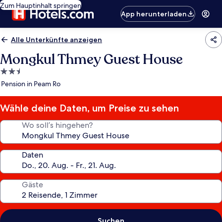
Zum Hauptinhalt springen
App herunterladen
Alle Unterkünfte anzeigen
Mongkul Thmey Guest House
2.5-
Sterne-
Pension in Peam Ro
Unterkunft
Wähle deine Daten, um Preise zu sehen
Wo soll’s hingehen?
Daten
Gäste
Suchen