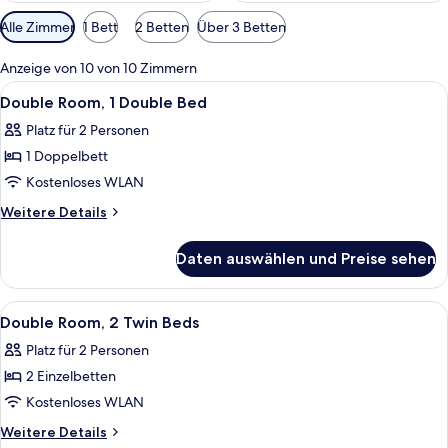
Verfügbare
Alle Zimmer
1 Bett
2 Betten
Über 3 Betten
Filter
für
Anzeige von 10 von 10 Zimmern
Zimmer
Alle
Ein Hotelzimmer mit einem Einzelbett,
5
Double Room, 1 Double Bed
Fotos
Platz für 2 Personen
für
1 Doppelbett
Double
Room,
Kostenloses WLAN
1
Weitere
Weitere Details
Double
Details
für
Bed
Daten auswählen und Preise sehen
Double
anzeigen
Room,
1
Alle
Ein Hotelzimmer mit Bett, Nachttisch
4
Double
Double Room, 2 Twin Beds
Fotos
Bed
Platz für 2 Personen
für
2 Einzelbetten
Double
Room,
Kostenloses WLAN
2
Weitere
Weitere Details