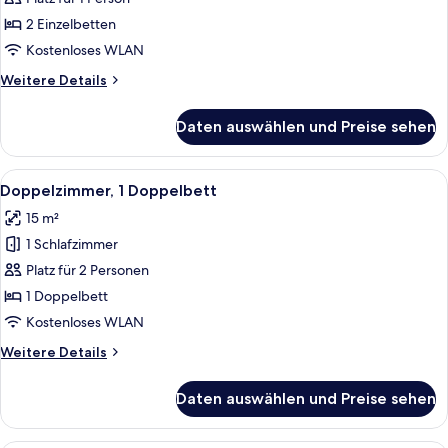
Einzelnutzung
2 Einzelbetten
anzeigen
Kostenloses WLAN
Weitere
Weitere Details
Details
für
Daten auswählen und Preise sehen
Doppelzimmer
zur
Einzelnutzung
Alle
Ein Hotelzimmer mit einem Einzelbett
6
Doppelzimmer, 1 Doppelbett
Fotos
15 m²
für
1 Schlafzimmer
Doppelzimmer,
1
Platz für 2 Personen
Doppelbett
1 Doppelbett
anzeigen
Kostenloses WLAN
Weitere
Weitere Details
Details
für
Daten auswählen und Preise sehen
Doppelzimmer,
1
Doppelbett