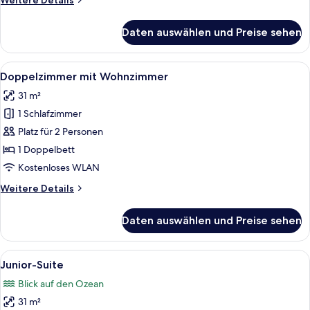
Weitere Details
Details
für
Daten auswählen und Preise sehen
Familien-
Vierbettzimmer
Alle
Ein Hotelzimmer mit Bett, Wandfernse
6
Doppelzimmer mit Wohnzimmer
Fotos
31 m²
für
1 Schlafzimmer
Doppelzimmer
mit
Platz für 2 Personen
Wohnzimmer
1 Doppelbett
anzeigen
Kostenloses WLAN
Weitere
Weitere Details
Details
für
Daten auswählen und Preise sehen
Doppelzimmer
mit
Wohnzimmer
Alle
Ein Hotelzimmer mit Bett, Schreibtisc
13
Junior-Suite
Fotos
Blick auf den Ozean
für
31 m²
Junior-