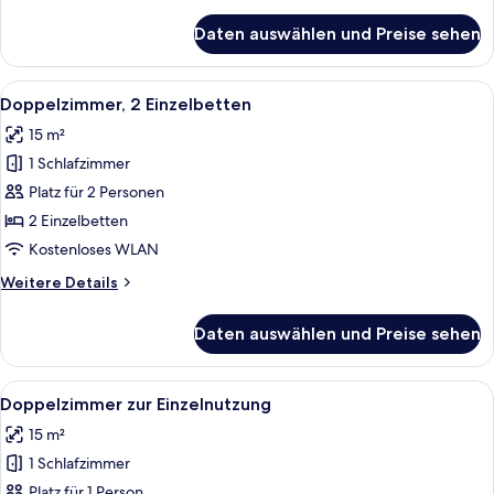
Twin
Details
für
Beds
Daten auswählen und Preise sehen
Double
anzeigen
Room,
2
Alle
Ein Hotelzimmer mit einem großen Bet
6
Twin
Doppelzimmer, 2 Einzelbetten
Fotos
Beds
15 m²
für
1 Schlafzimmer
Doppelzimmer,
2 Einzelbetten
Platz für 2 Personen
anzeigen
2 Einzelbetten
Kostenloses WLAN
Weitere
Weitere Details
Details
für
Daten auswählen und Preise sehen
Doppelzimmer,
2 Einzelbetten
Alle
Ein Hotelzimmer mit zwei Betten, ein
6
Doppelzimmer zur Einzelnutzung
Fotos
15 m²
für
1 Schlafzimmer
Doppelzimmer
zur
Platz für 1 Person