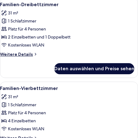
Alle
Ein Hotelzimmer mit zwei Einzelbette
7
Familien-Dreibettzimmer
Fotos
31 m²
für
1 Schlafzimmer
Familien-
Dreibettzimmer
Platz für 4 Personen
anzeigen
2 Einzelbetten und 1 Doppelbett
Kostenloses WLAN
Weitere
Weitere Details
Details
für
Daten auswählen und Preise sehen
Familien-
Dreibettzimmer
Alle
Ein Hotelzimmer mit zwei Betten, ein
6
Familien-Vierbettzimmer
Fotos
31 m²
für
1 Schlafzimmer
Familien-
Vierbettzimmer
Platz für 4 Personen
anzeigen
4 Einzelbetten
Kostenloses WLAN
Weitere