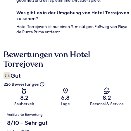
geöffnet) und ein Spielzimmer/Arcade-Spiele.
Was gibt es in der Umgebung von Hotel Torrejoven
zu sehen?
Hotel Torrejoven ist nur einen 9-minütigen Fußweg von Playa
de Punta Prima entfernt.
Bewertungen von Hotel
Bewertungen
Torrejoven
Gut
7,4
226 Bewertungen
8,2
6,8
8,2
Sauberkeit
Lage
Personal & Service
Bewertungen
Verifizierte Bewertung
8/10 – Sehr gut