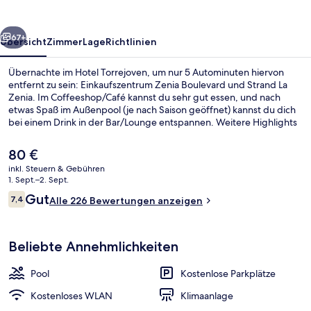
rück
Weiter
67+
Übersicht
Zimmer
Lage
Richtlinien
Übernachte im Hotel Torrejoven, um nur 5 Autominuten hiervon
entfernt zu sein: Einkaufszentrum Zenia Boulevard und Strand La
Zenia. Im Coffeeshop/Café kannst du sehr gut essen, und nach
etwas Spaß im Außenpool (je nach Saison geöffnet) kannst du dich
bei einem Drink in der Bar/Lounge entspannen. Weitere Highlights
sind ein Kinderbecken und eine Snackbar.
Der
80 €
aktuelle
inkl. Steuern & Gebühren
Preis
1. Sept.–2. Sept.
Junior-Suite | Zimmersafe, Schreibtis
beträgt
Bewertungen
Gut
7,4
Alle 226 Bewertungen anzeigen
80 €.
7,4 von 10.
Beliebte Annehmlichkeiten
Pool
Kostenlose Parkplätze
Kostenloses WLAN
Klimaanlage