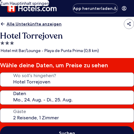
Zum Hauptinhalt springen
App herunterladen
Alle Unterkünfte anzeigen
Hotel Torrejoven
3.0-
Sterne-
Hotel mit Bar/Lounge - Playa de Punta Prima (0,8 km)
Unterkunft
Wähle deine Daten, um Preise zu sehen
Wo soll’s hingehen?
Daten
Gäste
Suchen