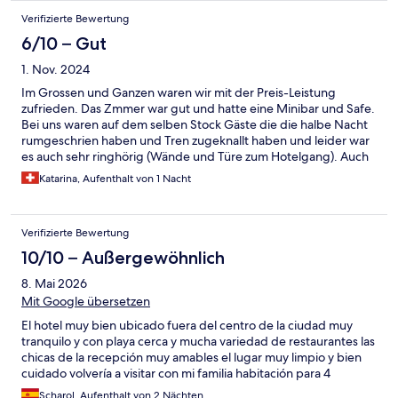
Verifizierte Bewertung
6/10 – Gut
1. Nov. 2024
Im Grossen und Ganzen waren wir mit der Preis-Leistung
zufrieden. Das Zmmer war gut und hatte eine Minibar und Safe.
Bei uns waren auf dem selben Stock Gäste die die halbe Nacht
rumgeschrien haben und Tren zugeknallt haben und leider war
es auch sehr ringhörig (Wände und Türe zum Hotelgang). Auch
waren wir strassenseitig mit schlechten Fenstern was zu
Katarina, Aufenthalt von 1 Nacht
weiteren Lärmemissionen führte. Wor blieben nur eine Nacht
das ging, für längere Aufenthalte weniger zu empfehlen.
Verifizierte Bewertung
10/10 – Außergewöhnlich
8. Mai 2026
Mit Google übersetzen
El hotel muy bien ubicado fuera del centro de la ciudad muy
tranquilo y con playa cerca y mucha variedad de restaurantes las
chicas de la recepción muy amables el lugar muy limpio y bien
cuidado volvería a visitar con mi familia habitación para 4
Scharol, Aufenthalt von 2 Nächten