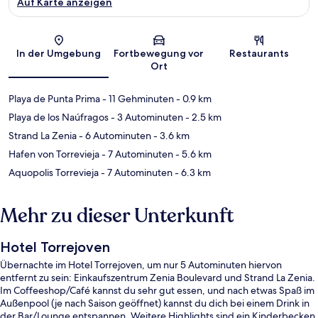
Auf Karte anzeigen
Karte
In der Umgebung
Fortbewegung vor
Restaurants
Ort
Playa de Punta Prima
- 11 Gehminuten
- 0.9 km
Playa de los Naúfragos
- 3 Autominuten
- 2.5 km
Strand La Zenia
- 6 Autominuten
- 3.6 km
Hafen von Torrevieja
- 7 Autominuten
- 5.6 km
Aquopolis Torrevieja
- 7 Autominuten
- 6.3 km
Mehr zu dieser Unterkunft
Hotel Torrejoven
Übernachte im Hotel Torrejoven, um nur 5 Autominuten hiervon
entfernt zu sein: Einkaufszentrum Zenia Boulevard und Strand La Zenia.
Im Coffeeshop/Café kannst du sehr gut essen, und nach etwas Spaß im
Außenpool (je nach Saison geöffnet) kannst du dich bei einem Drink in
der Bar/Lounge entspannen. Weitere Highlights sind ein Kinderbecken