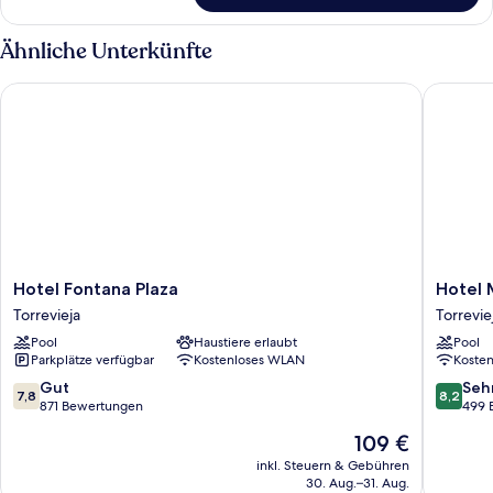
1
Doppelbett
Ähnliche Unterkünfte
Hotel Fontana Plaza
Hotel Ma
Hotel
Hotel
Hotel Fontana Plaza
Hotel 
Fontana
Masa
Torrevieja
Torrevie
Plaza
Internat
Pool
Haustiere erlaubt
Pool
Torrevieja
Torrevie
Parkplätze verfügbar
Kostenloses WLAN
Koste
7.8
8.2
Gut
Seh
7,8
8,2
von
von
871 Bewertungen
499 
10,
10,
Der
109 €
Gut,
Sehr
Preis
871
gut,
inkl. Steuern & Gebühren
beträgt
30. Aug.–31. Aug.
Bewertungen
499