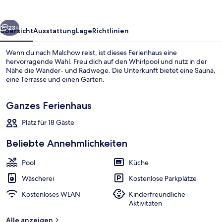
rück
Weiter
23+
Übersicht
Ausstattung
Lage
Richtlinien
Wenn du nach Malchow reist, ist dieses Ferienhaus eine
hervorragende Wahl. Freu dich auf den Whirlpool und nutz in der
Nähe die Wander- und Radwege. Die Unterkunft bietet eine Sauna,
eine Terrasse und einen Garten.
Ganzes Ferienhaus
Platz für 18 Gäste
Sauna
Beliebte Annehmlichkeiten
Pool
Küche
Wäscherei
Kostenlose Parkplätze
Kostenloses WLAN
Kinderfreundliche
Aktivitäten
Alle anzeigen