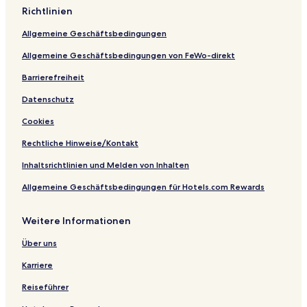
e
s
o
w
e
d
M
s
Richtlinien
n
i
w
r
z
a
B
c
d
r
e
l
l
Allgemeine Geschäftsbedingungen
e
e
a
g
c
ü
n
c
a
h
c
Allgemeine Geschäftsbedingungen von FeWo-direkt
c
e
r
o
h
e
t
w
e
Barrierefreiheit
e
r
Datenschutz
n
Cookies
Rechtliche Hinweise/Kontakt
Inhaltsrichtlinien und Melden von Inhalten
Allgemeine Geschäftsbedingungen für Hotels.com Rewards
Weitere Informationen
Über uns
Karriere
Reiseführer