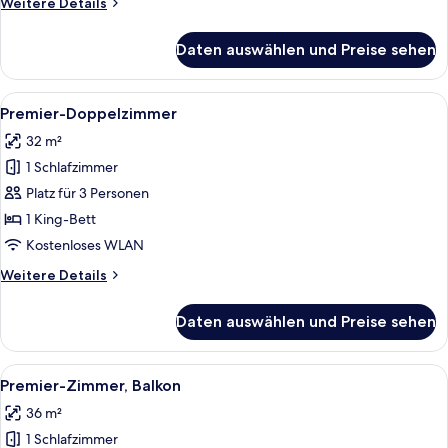
Weitere
Weitere Details
Details
für
Daten auswählen und Preise sehen
Premier-
Zweibettzimmer
Alle
Ein modernes Hotelzimmer mit einem g
7
Premier-Doppelzimmer
Fotos
32 m²
für
1 Schlafzimmer
Premier-
Doppelzimmer
Platz für 3 Personen
anzeigen
1 King-Bett
Kostenloses WLAN
Weitere
Weitere Details
Details
für
Daten auswählen und Preise sehen
Premier-
Doppelzimmer
Alle
Ein modernes Hotelzimmer mit einem gr
7
Premier-Zimmer, Balkon
Fotos
36 m²
für
1 Schlafzimmer
Premier-