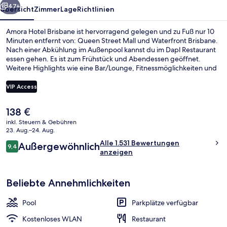
47+
Übersicht
Zimmer
Lage
Richtlinien
Amora Hotel Brisbane ist hervorragend gelegen und zu Fuß nur 10
Minuten entfernt von: Queen Street Mall und Waterfront Brisbane.
Nach einer Abkühlung im Außenpool kannst du im Dapl Restaurant
essen gehen. Es ist zum Frühstück und Abendessen geöffnet.
Weitere Highlights wie eine Bar/Lounge, Fitnessmöglichkeiten und
eine Sauna sprechen für dieses Hotel im luxuriösen Stil. Andere
Reisende lieben die bequemen Betten und das hilfsbereite
VIP Access
Personal.
Der
138 €
Fassade der Unterkunft
aktuelle
inkl. Steuern & Gebühren
Preis
23. Aug.–24. Aug.
beträgt
Bewertungen
Alle 1.531 Bewertungen
Außergewöhnlich
138 €.
9,4
9,4 von 10.
anzeigen
Beliebte Annehmlichkeiten
Pool
Parkplätze verfügbar
Kostenloses WLAN
Restaurant