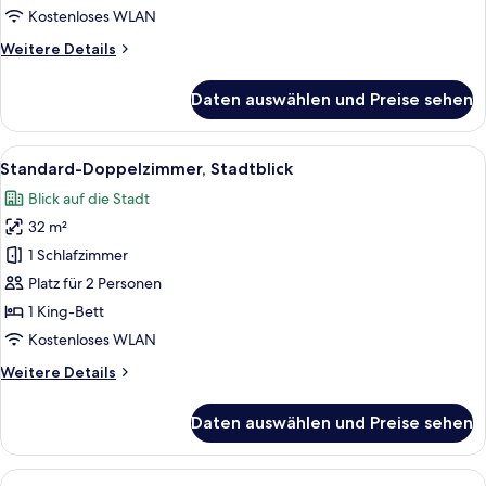
Kostenloses WLAN
Weitere
Weitere Details
Details
für
Daten auswählen und Preise sehen
Standard-
Zweibettzimmer
Alle
Ein modernes Hotelzimmer mit einem g
5
Standard-Doppelzimmer, Stadtblick
Fotos
Blick auf die Stadt
für
32 m²
Standard-
Doppelzimmer,
1 Schlafzimmer
Stadtblick
Platz für 2 Personen
anzeigen
1 King-Bett
Kostenloses WLAN
Weitere
Weitere Details
Details
für
Daten auswählen und Preise sehen
Standard-
Doppelzimmer,
Stadtblick
Alle
Ein Hotelzimmer mit einem großen Fla