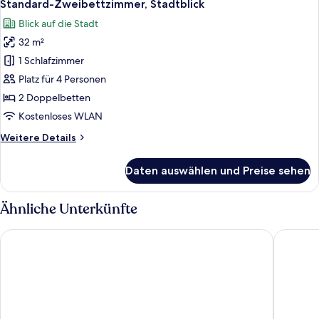
6
Standard-Zweibettzimmer, Stadtblick
Fotos
Blick auf die Stadt
für
32 m²
Standard-
Zweibettzimmer,
1 Schlafzimmer
Stadtblick
Platz für 4 Personen
anzeigen
2 Doppelbetten
Kostenloses WLAN
Weitere
Weitere Details
Details
für
Daten auswählen und Preise sehen
Standard-
Zweibettzimmer,
Stadtblick
Ähnliche Unterkünfte
Avani Living Queen’s Wharf Residences
Capri by 