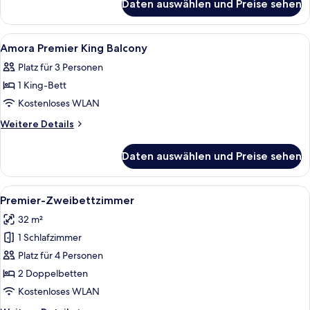
Daten auswählen und Preise sehen
Amora
Premier
Twin
Alle
Hochwertige Bettwaren, Zimmersafe, 
5
Room
Amora Premier King Balcony
Fotos
Platz für 3 Personen
für
1 King-Bett
Amora
Premier
Kostenloses WLAN
King
Weitere
Weitere Details
Balcony
Details
für
anzeigen
Daten auswählen und Preise sehen
Amora
Premier
King
Alle
Ein Hotelzimmer mit zwei Betten, ein
8
Balcony
Premier-Zweibettzimmer
Fotos
32 m²
für
1 Schlafzimmer
Premier-
Zweibettzimmer
Platz für 4 Personen
anzeigen
2 Doppelbetten
Kostenloses WLAN