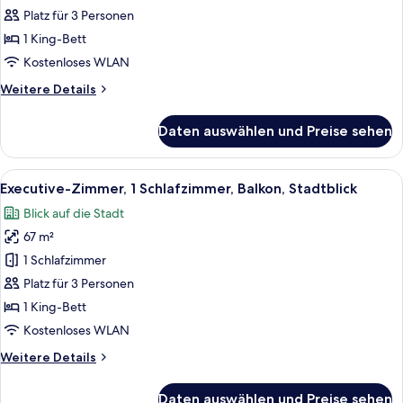
Zimmer,
Platz für 3 Personen
Balkon
1 King-Bett
anzeigen
Kostenloses WLAN
Weitere
Weitere Details
Details
für
Daten auswählen und Preise sehen
Premier-
Zimmer,
Balkon
Alle
Ein modernes Hotelzimmer mit Sofa, Se
10
Executive-Zimmer, 1 Schlafzimmer, Balkon, Stadtblick
Fotos
Blick auf die Stadt
für
67 m²
Executive-
Zimmer,
1 Schlafzimmer
1
Platz für 3 Personen
Schlafzimmer,
1 King-Bett
Balkon,
Kostenloses WLAN
Stadtblick
Weitere
Weitere Details
anzeigen
Details
für
Daten auswählen und Preise sehen