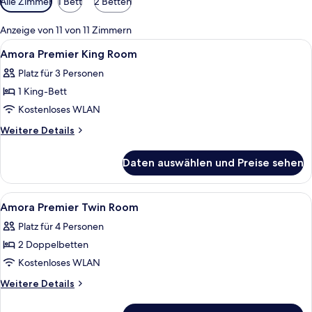
Alle Zimmer
1 Bett
2 Betten
Filter
für
Anzeige von 11 von 11 Zimmern
Zimmer
Alle
Hochwertige Bettwaren, Zimmersafe, 
4
Amora Premier King Room
Fotos
Platz für 3 Personen
für
1 King-Bett
Amora
Premier
Kostenloses WLAN
King
Weitere
Weitere Details
Room
Details
für
anzeigen
Daten auswählen und Preise sehen
Amora
Premier
King
Alle
Hochwertige Bettwaren, Zimmersafe, 
5
Room
Amora Premier Twin Room
Fotos
Platz für 4 Personen
für
2 Doppelbetten
Amora
Premier
Kostenloses WLAN
Twin
Weitere
Weitere Details
Room
Details
für
anzeigen