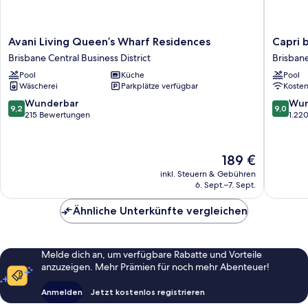
Avani
Capri
Avani Living Queen’s Wharf Residences
Capri b
Living
by
Brisbane Central Business District
Brisbane
Queen’s
Fraser,
Pool
Küche
Pool
Wharf
Brisban
Wäscherei
Parkplätze verfügbar
Koste
Residences
Brisban
Brisbane
Central
9.2
9.0
Wunderbar
Wun
9,2
9,0
Central
Busines
von
von
215 Bewertungen
1.22
Business
District
10,
10,
District
Wunderbar,
Wunder
215
1.220
Der
189 €
Bewertungen
Bewert
Preis
inkl. Steuern & Gebühren
beträgt
6. Sept.–7. Sept.
189 €
Ähnliche Unterkünfte vergleichen
Melde dich an, um verfügbare Rabatte und Vorteile
anzuzeigen. Mehr Prämien für noch mehr Abenteuer!
Anmelden
Jetzt kostenlos registrieren