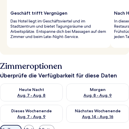
Geschäft trifft Vergnügen
Nach H
Das Hotel liegt im Geschäftsviertel und im
In dies
Stadtzentrum und bietet Tagungsräume und
Restaura
Arbeitsplätze. Entspanne dich bei Massagen auf dem
Frühstüc
Zimmer und beim Late-Night-Service.
jeden T
Zimmeroptionen
Überprüfe die Verfügbarkeit für diese Daten
Überprüfe die Verfügbarkeit für heute Nacht, Aug. 7 - Aug. 8.
Überprüfe die Verfügbarkeit f
Heute Nacht
Morgen
Aug. 7 - Aug. 8
Aug. 8 - Aug. 9
Überprüfe die Verfügbarkeit für dieses Wochenende, Aug. 7 - 
Überprüfe die Verfügbarkeit f
Dieses Wochenende
Nächstes Wochenende
Aug. 7 - Aug. 9
Aug. 14 - Aug. 16
Verfügbare