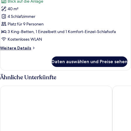
Blick auf die Anlage
für
40 m²
Basic-
Apartment,
4 Schlafzimmer
2 Schlafzimmer,
Platz für 9 Personen
Blick
3 King-Betten, 1 Einzelbett und 1 Komfort-Einzel-Schlafsofa
auf
Kostenloses WLAN
die
Weitere
Weitere Details
Anlage
Details
anzeigen
für
Daten auswählen und Preise sehen
Basic-
Apartment,
2 Schlafzimmer,
Ähnliche Unterkünfte
Blick
auf
Hotel Europa
BV Presi
die
Anlage