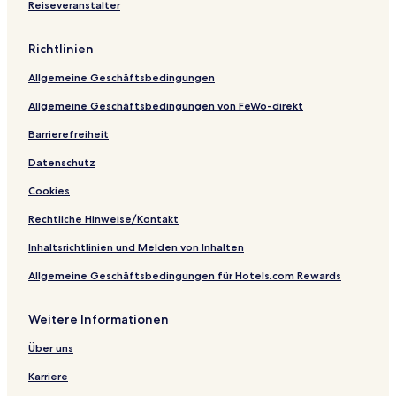
Reiseveranstalter
a
n
o
Richtlinien
P
a
Allgemeine Geschäftsbedingungen
l
a
Allgemeine Geschäftsbedingungen von FeWo-direkt
c
e
Barrierefreiheit
H
Datenschutz
o
t
Cookies
e
l
Rechtliche Hinweise/Kontakt
Inhaltsrichtlinien und Melden von Inhalten
Allgemeine Geschäftsbedingungen für Hotels.com Rewards
Weitere Informationen
Über uns
Karriere