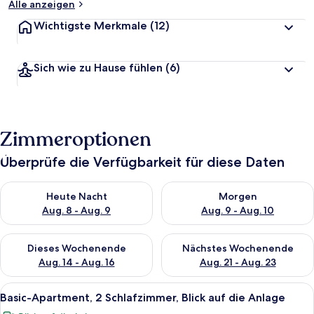
Alle anzeigen
Wichtigste Merkmale
(12)
Sich wie zu Hause fühlen
(6)
Zimmeroptionen
Überprüfe die Verfügbarkeit für diese Daten
Überprüfe die Verfügbarkeit für heute Nacht, Aug. 8 - Aug. 9.
Überprüfe die Verfügbarkeit f
Heute Nacht
Morgen
Aug. 8 - Aug. 9
Aug. 9 - Aug. 10
Überprüfe die Verfügbarkeit für dieses Wochenende, Aug. 14 -
Überprüfe die Verfügbarkeit f
Dieses Wochenende
Nächstes Wochenende
Aug. 14 - Aug. 16
Aug. 21 - Aug. 23
Alle
Ein Schlafzimmer mit Holztür, einem 
9
Basic-Apartment, 2 Schlafzimmer, Blick auf die Anlage
Fotos