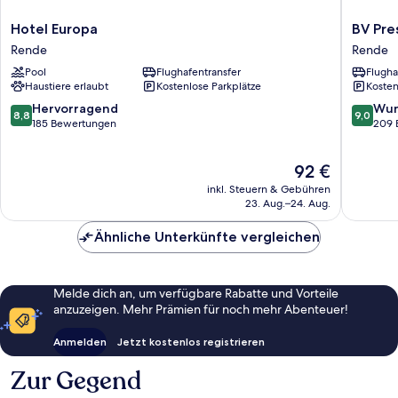
Hotel
BV
Hotel Europa
BV Pre
Europa
Preside
Rende
Rende
Rende
Hotel
Pool
Flughafentransfer
Flugha
Rende
Haustiere erlaubt
Kostenlose Parkplätze
Kosten
8.8
9.0
Hervorragend
Wun
8,8
9,0
von
von
185 Bewertungen
209 
10,
10,
Hervorragend,
Wunder
Der
92 €
185
209
Preis
Bewertungen
Bewert
inkl. Steuern & Gebühren
beträgt
23. Aug.–24. Aug.
92 €
Ähnliche Unterkünfte vergleichen
Melde dich an, um verfügbare Rabatte und Vorteile
anzuzeigen. Mehr Prämien für noch mehr Abenteuer!
Anmelden
Jetzt kostenlos registrieren
Zur Gegend