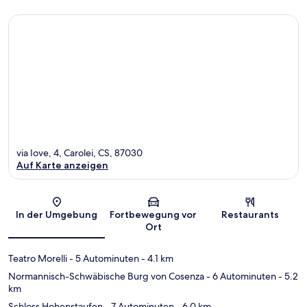
via Iove, 4, Carolei, CS, 87030
Auf Karte anzeigen
Karte
In der Umgebung
Fortbewegung vor
Restaurants
Ort
Teatro Morelli
- 5 Autominuten
- 4.1 km
Normannisch-Schwäbische Burg von Cosenza
- 6 Autominuten
- 5.2
km
Schloss Hohenstaufen
- 7 Autominuten
- 6.0 km