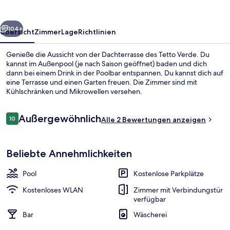
rück
Weiter
104+
Übersicht
Zimmer
Lage
Richtlinien
Genieße die Aussicht von der Dachterrasse des Tetto Verde. Du
kannst im Außenpool (je nach Saison geöffnet) baden und dich
dann bei einem Drink in der Poolbar entspannen. Du kannst dich auf
eine Terrasse und einen Garten freuen. Die Zimmer sind mit
Kühlschränken und Mikrowellen versehen.
Bewertungen
Außergewöhnlich
10
Alle 2 Bewertungen anzeigen
10 von 10.
Außenbereich
Beliebte Annehmlichkeiten
Pool
Kostenlose Parkplätze
Kostenloses WLAN
Zimmer mit Verbindungstür
verfügbar
Bar
Wäscherei