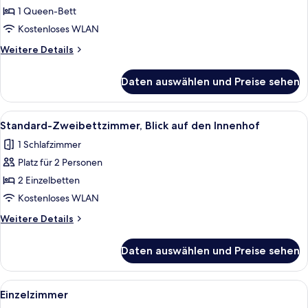
1
1 Queen-Bett
Queen-
Kostenloses WLAN
Bett,
Weitere
Weitere Details
Stadtblick
Details
anzeigen
für
Daten auswählen und Preise sehen
Superior-
Doppelzimmer,
1
Alle
Ein Zimmer mit zwei Betten, einem kl
7
Queen-
Standard-Zweibettzimmer, Blick auf den Innenhof
Fotos
Bett,
1 Schlafzimmer
Stadtblick
für
Platz für 2 Personen
Standard-
Zweibettzimmer,
2 Einzelbetten
Blick
Kostenloses WLAN
auf
Weitere
Weitere Details
den
Details
Innenhof
für
Daten auswählen und Preise sehen
Standard-
anzeigen
Zweibettzimmer,
Blick
Alle
Ein Hotelzimmer mit Bett, rundem Tis
3
auf
Einzelzimmer
Fotos
den