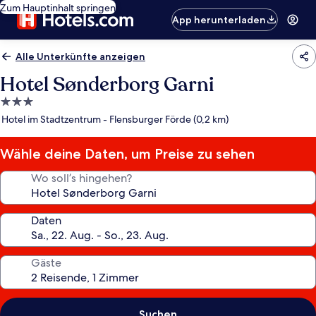
Zum Hauptinhalt springen
App herunterladen
Alle Unterkünfte anzeigen
Hotel Sønderborg Garni
3.0-
Sterne-
Hotel im Stadtzentrum - Flensburger Förde (0,2 km)
Unterkunft
Wähle deine Daten, um Preise zu sehen
Wo soll’s hingehen?
Daten
Gäste
Suchen