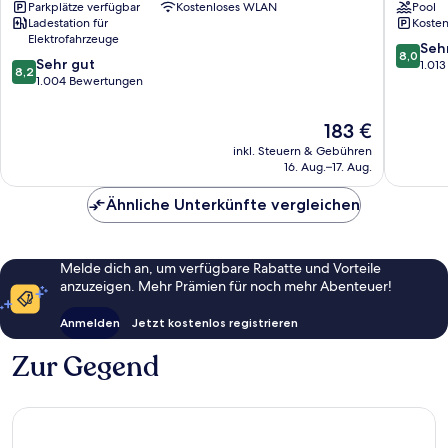
Parkplätze verfügbar
Kostenloses WLAN
Pool
Sønderborg
Ladestation für
Kosten
Elektrofahrzeuge
8.0
Seh
8,0
8.2
Sehr gut
von
1.01
8,2
von
1.004 Bewertungen
10,
10,
Sehr
Sehr
gut,
Der
183 €
gut,
1.013
Preis
inkl. Steuern & Gebühren
1.004
Bewert
beträgt
16. Aug.–17. Aug.
Bewertungen
183 €
Ähnliche Unterkünfte vergleichen
Melde dich an, um verfügbare Rabatte und Vorteile
anzuzeigen. Mehr Prämien für noch mehr Abenteuer!
Anmelden
Jetzt kostenlos registrieren
Zur Gegend