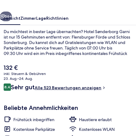
rück
Weiter
56+
Übersicht
Zimmer
Lage
Richtlinien
Du möchtest in bester Lage übernachten? Hotel Sønderborg Garni
ist nur 15 Gehminuten entfernt von: Flensburger Förde und Schloss
Sonderburg. Du kannst dich auf Gratisleistungen wie WLAN und
Parkplätze ohne Service freuen. Täglich von 07:00 Uhr bis
09:30 Uhr wird ein im Preis inbegriffenes kontinentales Frühstück
serviert. Eine Terrasse, ein Garten und eine Ladestation für E-Bikes
gehören zu den weiteren Highlights. Andere Reisende lieben das
Der
132 €
hilfsbereite Personal.
aktuelle
inkl. Steuern & Gebühren
Preis
23. Aug.–24. Aug.
Allergikerbettwaren, Minibar, Zimmers
beträgt
Bewertungen
Sehr gut
8,4
Alle 523 Bewertungen anzeigen
132 €.
8,4 von 10.
Beliebte Annehmlichkeiten
Frühstück inbegriffen
Haustiere erlaubt
Kostenlose Parkplätze
Kostenloses WLAN