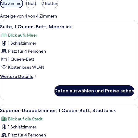
Verfügbare
Alle Zimmer
1 Bett
2 Betten
Filter
für
Anzeige von 4 von 4 Zimmern
Zimmer
Alle
Suite, 1 Queen-Bett, Meerblick | Wohn
5
Suite, 1 Queen-Bett, Meerblick
Fotos
Blick aufs Meer
für
1 Schlafzimmer
Suite,
1
Platz für 4 Personen
Queen-
1 Queen-Bett
Bett,
Kostenloses WLAN
Meerblick
Weitere
Weitere Details
anzeigen
Details
für
Daten auswählen und Preise sehen
Suite,
1
Queen-
Alle
Ein ordentlich bezogenes Bett mit ei
4
Bett,
Superior-Doppelzimmer, 1 Queen-Bett, Stadtblick
Fotos
Meerblick
Blick auf die Stadt
für
1 Schlafzimmer
Superior-
Doppelzimmer,
Platz für 4 Personen