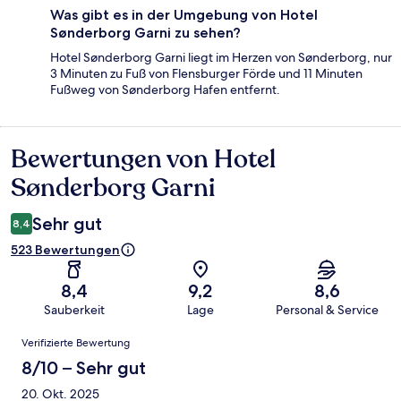
Was gibt es in der Umgebung von Hotel
Sønderborg Garni zu sehen?
Hotel Sønderborg Garni liegt im Herzen von Sønderborg, nur
3 Minuten zu Fuß von Flensburger Förde und 11 Minuten
Fußweg von Sønderborg Hafen entfernt.
Bewertungen von Hotel
Bewertungen
Sønderborg Garni
Sehr gut
8,4
523 Bewertungen
8,4
9,2
8,6
Sauberkeit
Lage
Personal & Service
Bewertungen
Verifizierte Bewertung
8/10 – Sehr gut
20. Okt. 2025