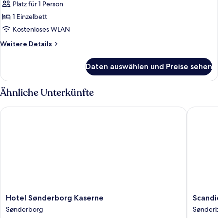
Platz für 1 Person
Innenhof
für
1 Einzelbett
Einzelzimmer
anzeigen
Kostenloses WLAN
Weitere
Weitere Details
Details
für
Daten auswählen und Preise sehen
Einzelzimmer
Ähnliche Unterkünfte
Hotel Sønderborg Kaserne
Scandic
Hotel
Scandic
Hotel Sønderborg Kaserne
Scandi
Sønderborg
Sønder
Sønderborg
Sønder
Kaserne
Sønder