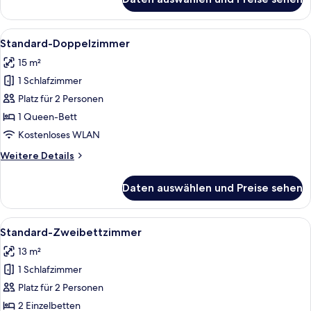
Economy-
Doppelzimmer
Alle
Ein modernes Hotelzimmer mit einem gr
7
Standard-Doppelzimmer
Fotos
15 m²
für
1 Schlafzimmer
Standard-
Doppelzimmer
Platz für 2 Personen
anzeigen
1 Queen-Bett
Kostenloses WLAN
Weitere
Weitere Details
Details
für
Daten auswählen und Preise sehen
Standard-
Doppelzimmer
Alle
Ein Hotelzimmer mit zwei Betten, ei
6
Standard-Zweibettzimmer
Fotos
13 m²
für
1 Schlafzimmer
Standard-
Zweibettzimmer
Platz für 2 Personen
anzeigen
2 Einzelbetten