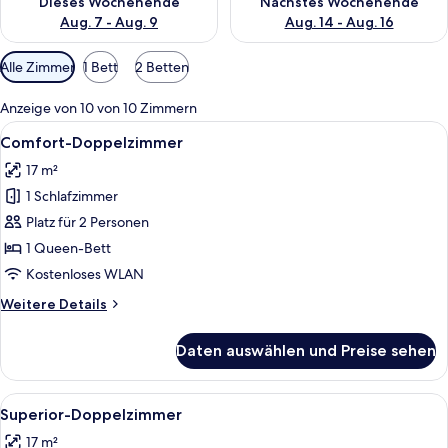
Dieses Wochenende
Nächstes Wochenende
Aug. 7 - Aug. 9
Aug. 14 - Aug. 16
Verfügbare
Alle Zimmer
1 Bett
2 Betten
Filter
für
Anzeige von 10 von 10 Zimmern
Zimmer
Alle
Comfort-Doppelzimmer | Laptopgeeig
8
Comfort-Doppelzimmer
Fotos
17 m²
für
1 Schlafzimmer
Comfort-
Doppelzimmer
Platz für 2 Personen
anzeigen
1 Queen-Bett
Kostenloses WLAN
Weitere
Weitere Details
Details
für
Daten auswählen und Preise sehen
Comfort-
Doppelzimmer
Alle
Ein Hotelzimmer mit einem Bett, Kiss
9
Superior-Doppelzimmer
Fotos
17 m²