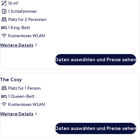
16 m²
für
1 Schlafzimmer
Deluxe-
Doppelzimmer
Platz für 2 Personen
anzeigen
1 King-Bett
Kostenloses WLAN
Weitere
Weitere Details
Details
für
Daten auswählen und Preise sehen
Deluxe-
Doppelzimmer
Alle
Laptopgeeigneter Arbeitsplatz, Verd
8
The Cosy
Fotos
Platz für 1 Person
für
1 Queen-Bett
The
Cosy
Kostenloses WLAN
anzeigen
Weitere
Weitere Details
Details
für
Daten auswählen und Preise sehen
The
Cosy