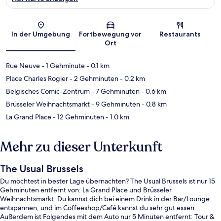
Karte
In der Umgebung
Fortbewegung vor
Restaurants
Ort
Rue Neuve
- 1 Gehminute
- 0.1 km
Place Charles Rogier
- 2 Gehminuten
- 0.2 km
Belgisches Comic-Zentrum
- 7 Gehminuten
- 0.6 km
Brüsseler Weihnachtsmarkt
- 9 Gehminuten
- 0.8 km
La Grand Place
- 12 Gehminuten
- 1.0 km
Mehr zu dieser Unterkunft
The Usual Brussels
Du möchtest in bester Lage übernachten? The Usual Brussels ist nur 15
Gehminuten entfernt von: La Grand Place und Brüsseler
Weihnachtsmarkt. Du kannst dich bei einem Drink in der Bar/Lounge
entspannen, und im Coffeeshop/Café kannst du sehr gut essen.
Außerdem ist Folgendes mit dem Auto nur 5 Minuten entfernt: Tour &