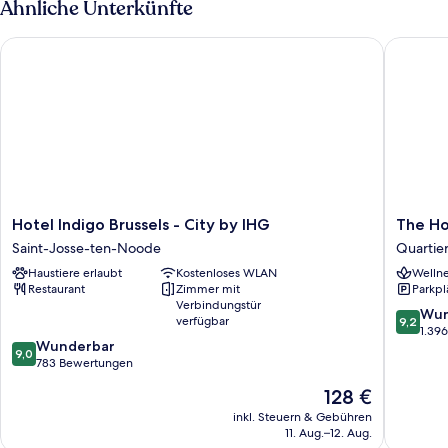
Ähnliche Unterkünfte
Hotel Indigo Brussels - City by IHG
The Hote
Hotel
The
Hotel Indigo Brussels - City by IHG
The Ho
Indigo
Hotel
Saint-Josse-ten-Noode
Quartier
Brussels
Quartier
Haustiere erlaubt
Kostenloses WLAN
Wellne
-
du
Restaurant
Zimmer mit
Parkpl
City
Sablon
Verbindungstür
by
-
9.2
Wun
verfügbar
9,2
IHG
Zavelwij
von
1.39
9.0
Wunderbar
Saint-
10,
9,0
von
783 Bewertungen
Josse-
Wunder
10,
ten-
1.396
Der
128 €
Wunderbar,
Noode
Bewert
Preis
783
inkl. Steuern & Gebühren
beträgt
11. Aug.–12. Aug.
Bewertungen
128 €