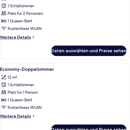
für
1 Schlafzimmer
Superior-
Doppelzimmer
Platz für 2 Personen
anzeigen
1 Queen-Bett
Kostenloses WLAN
Weitere
Weitere Details
Details
für
Daten auswählen und Preise sehen
Superior-
Doppelzimmer
Alle
Ein modernes Hotelzimmer mit einem B
6
Economy-Doppelzimmer
Fotos
12 m²
für
1 Schlafzimmer
Economy-
Doppelzimmer
Platz für 1 Person
anzeigen
1 Queen-Bett
Kostenloses WLAN
Weitere
Weitere Details
Details
für
Daten auswählen und Preise sehen