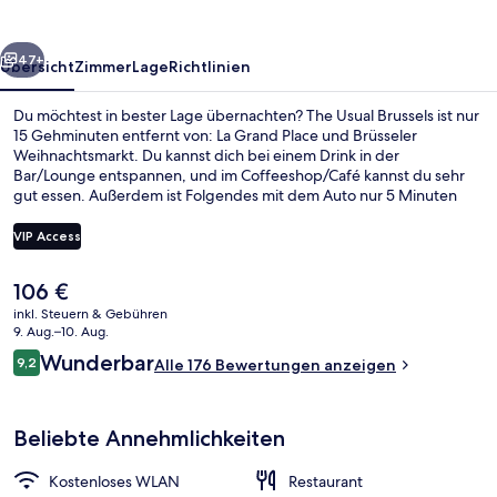
rück
Weiter
47+
Übersicht
Zimmer
Lage
Richtlinien
Du möchtest in bester Lage übernachten? The Usual Brussels ist nur
15 Gehminuten entfernt von: La Grand Place und Brüsseler
Weihnachtsmarkt. Du kannst dich bei einem Drink in der
Bar/Lounge entspannen, und im Coffeeshop/Café kannst du sehr
gut essen. Außerdem ist Folgendes mit dem Auto nur 5 Minuten
entfernt: Tour & Taxis und Avenue Louise. Die Unterkunft ist nur
einen kurzen Fußmarsch von den öffentlichen Verkehrsmitteln
VIP Access
entfernt: Zur U-Bahn läuft man 3 Minuten (Station Rogier) bzw. 6
Minuten (Station Yser-Ijzer).
Der
106 €
Restaurant
aktuelle
inkl. Steuern & Gebühren
Preis
9. Aug.–10. Aug.
beträgt
Bewertungen
Wunderbar
9,2
Alle 176 Bewertungen anzeigen
106 €.
9,2 von 10.
Beliebte Annehmlichkeiten
Kostenloses WLAN
Restaurant