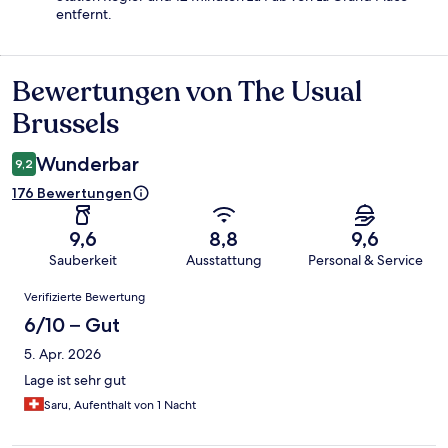
entfernt.
Bewertungen von The Usual
Bewertungen
Brussels
Wunderbar
9,2
176 Bewertungen
9,6
8,8
9,6
Sauberkeit
Ausstattung
Personal & Service
Bewertungen
Verifizierte Bewertung
6/10 – Gut
5. Apr. 2026
Lage ist sehr gut
Saru, Aufenthalt von 1 Nacht