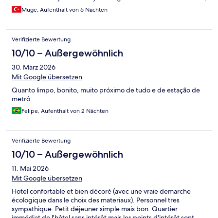
the decoration was amazing, and everything was spotlessly
Müge, Aufenthalt von 6 Nächten
clean. The cafe was also very cozy. I highly recommend this hotel
to everyone! Thank you for everything.
Verifizierte Bewertung
10/10 – Außergewöhnlich
30. März 2026
Mit Google übersetzen
Quanto limpo, bonito, muito próximo de tudo e de estação de
metrô.
Felipe, Aufenthalt von 2 Nächten
Verifizierte Bewertung
10/10 – Außergewöhnlich
11. Mai 2026
Mit Google übersetzen
Hotel confortable et bien décoré (avec une vraie demarche
écologique dans le choix des materiaux). Personnel tres
sympathique. Petit déjeuner simple mais bon. Quartier
immédiat de l'hôtel sans intérêt mais les points d'intérêt sont