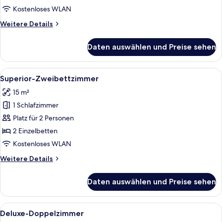
Kostenloses WLAN
Weitere
Weitere Details
Details
für
Daten auswählen und Preise sehen
Standard-
Zweibettzimmer
Alle
Ein modernes Hotelzimmer mit Billard
6
Superior-Zweibettzimmer
Fotos
15 m²
für
1 Schlafzimmer
Superior-
Zweibettzimmer
Platz für 2 Personen
anzeigen
2 Einzelbetten
Kostenloses WLAN
Weitere
Weitere Details
Details
für
Daten auswählen und Preise sehen
Superior-
Zweibettzimmer
Alle
Deluxe-Doppelzimmer | Laptopgeeign
9
Deluxe-Doppelzimmer
Fotos