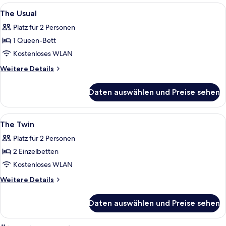
Alle
Laptopgeeigneter Arbeitsplatz, Verd
9
The Usual
Fotos
Platz für 2 Personen
für
1 Queen-Bett
The
Usual
Kostenloses WLAN
anzeigen
Weitere
Weitere Details
Details
für
Daten auswählen und Preise sehen
The
Usual
Alle
Laptopgeeigneter Arbeitsplatz, Verd
9
The Twin
Fotos
Platz für 2 Personen
für
2 Einzelbetten
The
Twin
Kostenloses WLAN
anzeigen
Weitere
Weitere Details
Details
für
Daten auswählen und Preise sehen
The
Twin