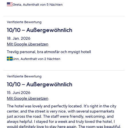
wanted us to be comfortable and enjoy our stay, and we did!
Greta, Aufenthalt von 5 Nächten
The overall feel of the hotel is funky and modern, and I loved all
the features that made it eco-friendly! We would definitely stay
again. Thanks for being our sweet home away from home for 5
Verifizierte Bewertung
days!
10/10 – Außergewöhnlich
18. Jan. 2026
Mit Google übersetzen
Trevlig personal, bra atmosfär och mysigt hotell
Linn, Aufenthalt von 2 Nächten
Verifizierte Bewertung
10/10 – Außergewöhnlich
15. Juni 2026
Mit Google übersetzen
The hotel was lovely and perfectly located. It’s right in the city
center, and the street is very nice, with several supermarkets
just across the road. The staff were friendly, welcoming, and
always helpful. I stayed for a week and truly loved the hotel, I
would definitely love to stay here again. The room was beautiful,