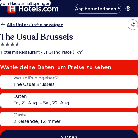
Zum Hauptinhalt springen
App herunterladen
Alle Unterkünfte anzeigen
The Usual Brussels
4.0-
Sterne-
Hotel mit Restaurant - La Grand Place (1 km)
Unterkunft
Wähle deine Daten, um Preise zu sehen
Wo soll’s hingehen?
Daten
Gäste
Suchen