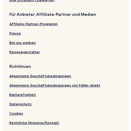
o
s
e
w
n
L
o
t
s
l
a
c
t
e
e
n
h
e
Für Anbieter, Affliliate-Partner und Medien
l
H
g
e
l
o
y
o
Affiliate-Partner-Programm
t
a
n
e
n
Presse
l
g
Bei uns werben
Reiseveranstalter
Richtlinien
Allgemeine Geschäftsbedingungen
Allgemeine Geschäftsbedingungen von FeWo-direkt
Barrierefreiheit
Datenschutz
Cookies
Rechtliche Hinweise/Kontakt