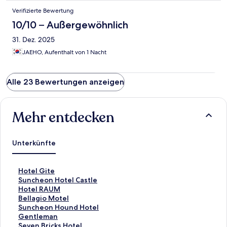
Verifizierte Bewertung
10/10 – Außergewöhnlich
31. Dez. 2025
JAEHO, Aufenthalt von 1 Nacht
Alle 23 Bewertungen anzeigen
Mehr entdecken
Unterkünfte
L
Hotel Gite
i
L
Suncheon Hotel Castle
n
i
L
Hotel RAUM
k
n
i
L
Bellagio Motel
,
k
n
i
L
Suncheon Hound Hotel
d
,
k
n
i
L
Gentleman
e
d
,
k
n
i
L
Seven Bricks Hotel