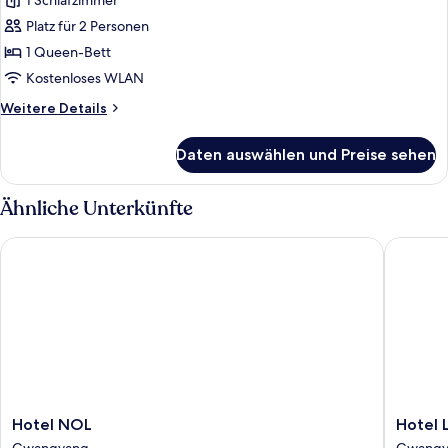
1 Schlafzimmer
für
Platz für 2 Personen
Studiosuite
anzeigen
1 Queen-Bett
Kostenloses WLAN
Weitere
Weitere Details
Details
für
Daten auswählen und Preise sehen
Studiosuite
Ähnliche Unterkünfte
Hotel NOL
Hotel L
Hotel
Hotel
Hotel NOL
Hotel
NOL
Lacky
Gwangyang
Gwangy