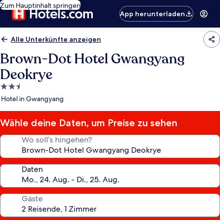
Zum Hauptinhalt springen
App herunterladen
Alle Unterkünfte anzeigen
Brown-Dot Hotel Gwangyang
Deokrye
2.5-
Sterne-
Hotel in Gwangyang
Unterkunft
Wähle deine Daten, um Preise zu sehen
Wo soll’s hingehen?
Daten
Gäste