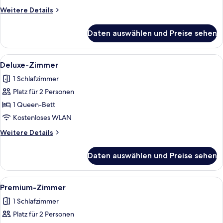
Weitere
Weitere Details
Details
für
Daten auswählen und Preise sehen
Zweibettzimmer
Alle
Ein Hotelzimmer mit Bett, Schreibtisch
11
Deluxe-Zimmer
Fotos
1 Schlafzimmer
für
Platz für 2 Personen
Deluxe-
Zimmer
1 Queen-Bett
anzeigen
Kostenloses WLAN
Weitere
Weitere Details
Details
für
Daten auswählen und Preise sehen
Deluxe-
Zimmer
Alle
Ein modernes Hotelzimmer mit einem 
10
Premium-Zimmer
Fotos
1 Schlafzimmer
für
Platz für 2 Personen
Premium-