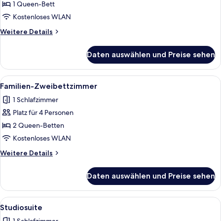
Zimmer
1 Queen-Bett
anzeigen
Kostenloses WLAN
Weitere
Weitere Details
Details
für
Daten auswählen und Preise sehen
Premium-
Zimmer
Alle
Ein modernes Hotelzimmer mit einem g
11
Familien-Zweibettzimmer
Fotos
1 Schlafzimmer
für
Platz für 4 Personen
Familien-
Zweibettzimmer
2 Queen-Betten
anzeigen
Kostenloses WLAN
Weitere
Weitere Details
Details
für
Daten auswählen und Preise sehen
Familien-
Zweibettzimmer
Alle
Ein modernes Badezimmer mit einer g
7
Studiosuite
Fotos