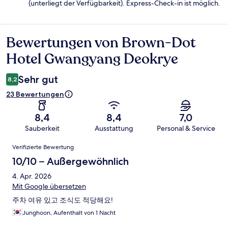
(unterliegt der Verfügbarkeit). Express-Check-in ist möglich.
Bewertungen von Brown-Dot
Bewertungen
Hotel Gwangyang Deokrye
Sehr gut
8,2
23 Bewertungen
8,4
8,4
7,0
Sauberkeit
Ausstattung
Personal & Service
Bewertungen
Verifizierte Bewertung
10/10 – Außergewöhnlich
4. Apr. 2026
Mit Google übersetzen
주차 여유 있고 조식도 적당해요!
Junghoon, Aufenthalt von 1 Nacht