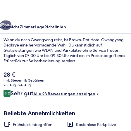
Gwangyang
Deokrye
rück
Weiter
63+
Übersicht
Zimmer
Lage
Richtlinien
Wenn du nach Gwangyang reist, ist Brown-Dot Hotel Gwangyang
Deokrye eine hervorragende Wahl. Du kannst dich auf
Gratisleistungen wie WLAN und Parkplätze ohne Service freuen.
Täglich von 07:00 Uhr bis 09:30 Uhr wird ein im Preis inbegriffenes
Frühstück zur Selbstbedienung serviert.
Der
28 €
aktuelle
inkl. Steuern & Gebühren
Preis
23. Aug.–24. Aug.
Familien-Zweibettzimmer | Badezimmer
beträgt
Bewertungen
Sehr gut
8,2
Alle 23 Bewertungen anzeigen
28 €.
8,2 von 10.
Beliebte Annehmlichkeiten
Frühstück inbegriffen
Kostenlose Parkplätze