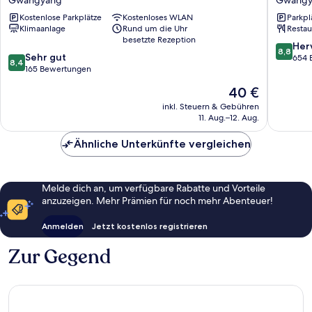
Gwangyang
Gwangy
Kostenlose Parkplätze
Kostenloses WLAN
Parkpl
Gwangy
Klimaanlage
Rund um die Uhr
Restau
besetzte Rezeption
8.8
Her
8,8
8.4
Sehr gut
von
654 
8,4
von
165 Bewertungen
10,
10,
Hervorr
Der
40 €
Sehr
654
Preis
gut,
inkl. Steuern & Gebühren
Bewert
beträgt
11. Aug.–12. Aug.
165
40 €
Bewertungen
Ähnliche Unterkünfte vergleichen
Melde dich an, um verfügbare Rabatte und Vorteile
anzuzeigen. Mehr Prämien für noch mehr Abenteuer!
Anmelden
Jetzt kostenlos registrieren
Zur Gegend