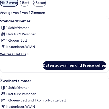
Verfügbare
Alle Zimmer
1 Bett
2 Betten
Filter
für
Anzeige von 6 von 6 Zimmern
Zimmer
Alle
Ein modernes Hotelzimmer mit einem g
8
Standardzimmer
Fotos
1 Schlafzimmer
für
Platz für 2 Personen
Standardzimmer
anzeigen
1 Queen-Bett
Kostenloses WLAN
Weitere
Weitere Details
Details
für
Daten auswählen und Preise sehen
Standardzimmer
Alle
Ein Hotelzimmer mit zwei Betten, eine
9
Zweibettzimmer
Fotos
1 Schlafzimmer
für
Platz für 3 Personen
Zweibettzimmer
anzeigen
1 Queen-Bett und 1 Komfort-Einzelbett
Kostenloses WLAN