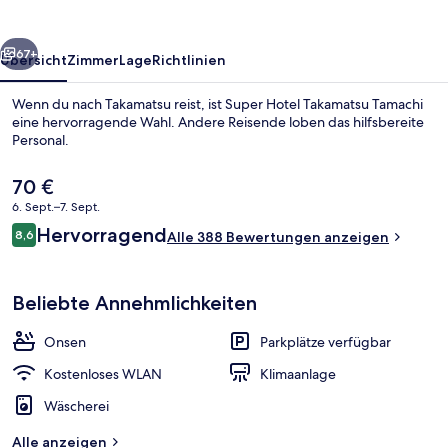
rück
Weiter
67+
Übersicht
Zimmer
Lage
Richtlinien
Wenn du nach Takamatsu reist, ist Super Hotel Takamatsu Tamachi
eine hervorragende Wahl. Andere Reisende loben das hilfsbereite
Personal.
Der
70 €
aktuelle
6. Sept.–7. Sept.
Preis
Bewertungen
Hervorragend
8,6
beträgt
Alle 388 Bewertungen anzeigen
8,6 von 10.
70 €.
Außenbereich
Beliebte Annehmlichkeiten
Onsen
Parkplätze verfügbar
Kostenloses WLAN
Klimaanlage
Wäscherei
Alle anzeigen