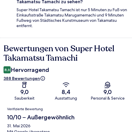
Takamatsu Tamachi zu sehen?
Super Hotel Takamatsu Tamachi ist nur 5 Minuten zu Fuß von
Einkaufsstraße Takamatsu Marugamemachi und 9 Minuten
Fußweg von Städtisches Kunstmuseum von Takamatsu
entfernt.
Bewertungen von Super Hotel
Bewertungen
Takamatsu Tamachi
Hervorragend
8,6
388 Bewertungen
9,0
8,4
9,0
Sauberkeit
Ausstattung
Personal & Service
Bewertungen
Verifizierte Bewertung
10/10 – Außergewöhnlich
31. Mai 2026
Mit Google übersetzen