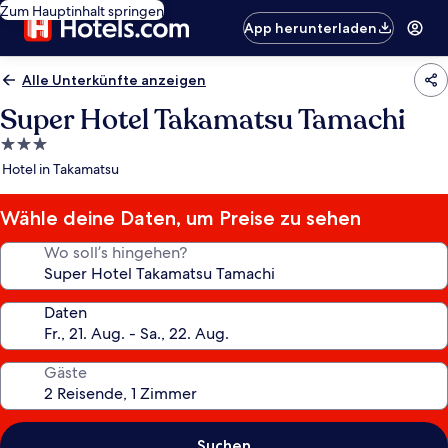
Zum Hauptinhalt springen
App herunterladen
Alle Unterkünfte anzeigen
Super Hotel Takamatsu Tamachi
3.0-
Sterne-
Hotel in Takamatsu
Unterkunft
Wähle deine Daten, um Preise zu sehen
Wo soll’s hingehen?
Daten
Gäste
Suchen