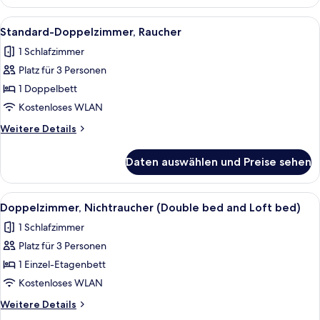
Doppelzimmer,
Nichtraucher
Alle
Ein Hotelzimmer mit einem Bett, einem
8
Standard-Doppelzimmer, Raucher
Fotos
1 Schlafzimmer
für
Platz für 3 Personen
Standard-
Doppelzimmer,
1 Doppelbett
Raucher
Kostenloses WLAN
anzeigen
Weitere
Weitere Details
Details
für
Daten auswählen und Preise sehen
Standard-
Doppelzimmer,
Raucher
Alle
Daunenbettdecken, Schreibtisch, kos
6
Doppelzimmer, Nichtraucher (Double bed and Loft bed)
Fotos
1 Schlafzimmer
für
Platz für 3 Personen
Doppelzimmer,
Nichtraucher
1 Einzel-Etagenbett
(Double
Kostenloses WLAN
bed
Weitere
Weitere Details
and
Details