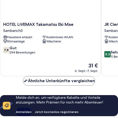
HOTEL
JR
HOTEL LiVEMAX Takamatsu Eki Mae
JR Cle
LiVEMAX
Clement
Sambanchō
Samban
Takamatsu
Inn
Haustiere erlaubt
Kostenloses WLAN
Koste
Eki
Takamat
Klimaanlage
Wäscherei
Wäsch
Mae
Hyogom
Sambanchō
Samban
7.8
Gut
7,8
8.2
Seh
von
294 Bewertungen
8,2
von
11 B
10,
10,
Gut,
Der
31 €
Sehr
294
Preis
gut,
6. Sept.–7. Sept.
Bewertungen
beträgt
11
31 €
Bewert
Ähnliche Unterkünfte vergleichen
Melde dich an, um verfügbare Rabatte und Vorteile
anzuzeigen. Mehr Prämien für noch mehr Abenteuer!
Anmelden
Jetzt kostenlos registrieren