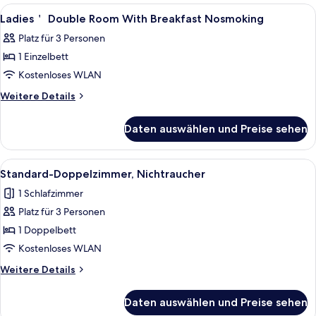
With
Alle
Daunenbettdecken, Schreibtisch, kos
1
Breakfast
Ladies＇ Double Room With Breakfast Nosmoking
Fotos
Smoking
Platz für 3 Personen
für
1 Einzelbett
Ladies
＇
Kostenloses WLAN
Double
Weitere
Weitere Details
Details
Room
für
With
Daten auswählen und Preise sehen
Ladies
Breakfast
＇
Nosmoking
Double
Alle
Ein Hotelzimmer mit einem Bett, einem
8
Room
anzeigen
Standard-Doppelzimmer, Nichtraucher
Fotos
With
1 Schlafzimmer
Breakfast
für
Nosmoking
Platz für 3 Personen
Standard-
Doppelzimmer,
1 Doppelbett
Nichtraucher
Kostenloses WLAN
anzeigen
Weitere
Weitere Details
Details
für
Daten auswählen und Preise sehen
Standard-