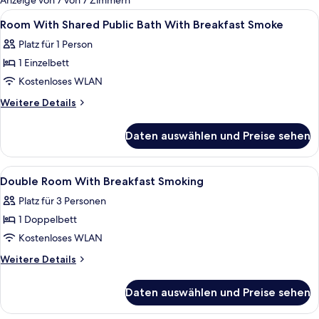
Anzeige von 7 von 7 Zimmern
Zimmer
Alle
Daunenbettdecken, Schreibtisch, kos
1
Room With Shared Public Bath With Breakfast Smoke
Fotos
Platz für 1 Person
für
1 Einzelbett
Room
With
Kostenloses WLAN
Shared
Weitere
Weitere Details
Public
Details
für
Bath
Daten auswählen und Preise sehen
Room
With
With
Breakfast
Shared
Alle
Daunenbettdecken, Schreibtisch, kos
2
Smoke
Public
Double Room With Breakfast Smoking
Fotos
Bath
anzeigen
Platz für 3 Personen
With
für
Breakfast
1 Doppelbett
Double
Smoke
Room
Kostenloses WLAN
With
Weitere
Weitere Details
Breakfast
Details
für
Smoking
Daten auswählen und Preise sehen
Double
anzeigen
Room