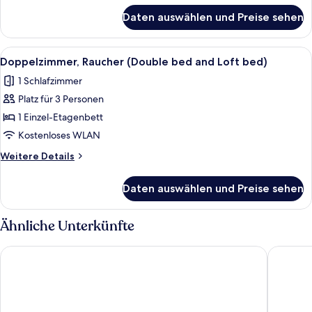
Loft
für
Daten auswählen und Preise sehen
Doppelzimmer,
bed)
Nichtraucher
anzeigen
(Double
Alle
Daunenbettdecken, Schreibtisch, kos
6
bed
Doppelzimmer, Raucher (Double bed and Loft bed)
Fotos
and
1 Schlafzimmer
Loft
für
bed)
Platz für 3 Personen
Doppelzimmer,
Raucher
1 Einzel-Etagenbett
(Double
Kostenloses WLAN
bed
Weitere
Weitere Details
and
Details
Loft
für
Daten auswählen und Preise sehen
Doppelzimmer,
bed)
Raucher
anzeigen
(Double
Ähnliche Unterkünfte
bed
and
HOTEL LiVEMAX Takamatsu Eki Mae
JR Clem
Loft
bed)