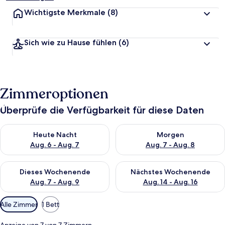
Wichtigste Merkmale
(8)
Sich wie zu Hause fühlen
(6)
Zimmeroptionen
Überprüfe die Verfügbarkeit für diese Daten
Überprüfe die Verfügbarkeit für heute Nacht, Aug. 6 - Aug. 7.
Überprüfe die Verfügbarkeit f
Heute Nacht
Morgen
Aug. 6 - Aug. 7
Aug. 7 - Aug. 8
Überprüfe die Verfügbarkeit für dieses Wochenende, Aug. 7 - 
Überprüfe die Verfügbarkeit f
Dieses Wochenende
Nächstes Wochenende
Aug. 7 - Aug. 9
Aug. 14 - Aug. 16
Verfügbare
Alle Zimmer
1 Bett
Filter
für