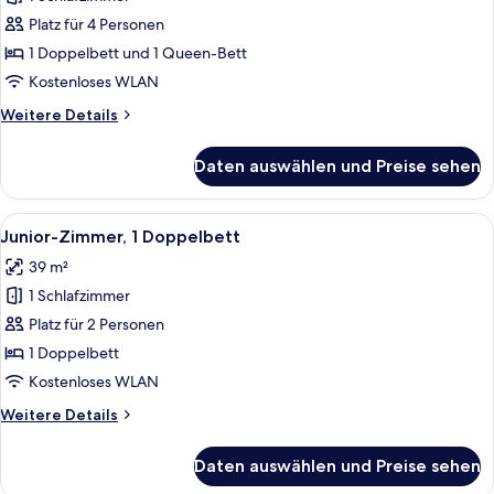
Familien-
Vierbettzimmer
Platz für 4 Personen
anzeigen
1 Doppelbett und 1 Queen-Bett
Kostenloses WLAN
Weitere
Weitere Details
Details
für
Daten auswählen und Preise sehen
Familien-
Vierbettzimmer
Alle
Junior-Zimmer, 1 Doppelbett | Allergi
3
Junior-Zimmer, 1 Doppelbett
Fotos
39 m²
für
1 Schlafzimmer
Junior-
Zimmer,
Platz für 2 Personen
1
1 Doppelbett
Doppelbett
Kostenloses WLAN
anzeigen
Weitere
Weitere Details
Details
für
Daten auswählen und Preise sehen
Junior-
Zimmer,