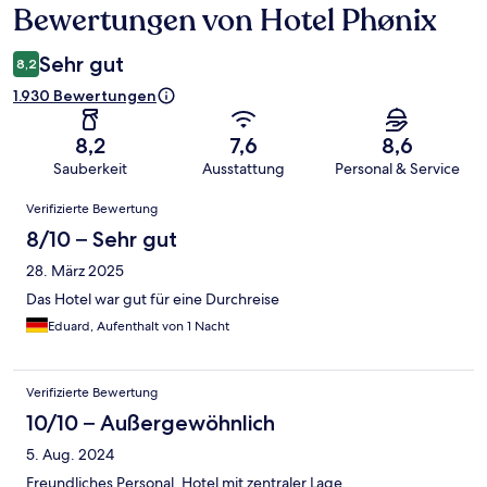
Bewertungen von Hotel Phønix
Bewertungen
Sehr gut
8,2
1.930 Bewertungen
8,2
7,6
8,6
Sauberkeit
Ausstattung
Personal & Service
Bewertungen
Verifizierte Bewertung
8/10 – Sehr gut
28. März 2025
Das Hotel war gut für eine Durchreise
Eduard, Aufenthalt von 1 Nacht
Verifizierte Bewertung
10/10 – Außergewöhnlich
5. Aug. 2024
Freundliches Personal, Hotel mit zentraler Lage.