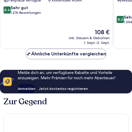
Parkplätze verfügbar
Kostenloses WLAN
Restau
Zentrum
Zentru
8.4
Sehr gut
8,4
von
1.276 Bewertungen
8.2
Seh
10,
8,2
von
1.39
Sehr
10,
gut,
Der
108 €
Sehr
1.276
Preis
gut,
inkl. Steuern & Gebühren
Bewertungen
beträgt
1. Sept.–2. Sept.
1.394
108 €
Bewert
Ähnliche Unterkünfte vergleichen
Melde dich an, um verfügbare Rabatte und Vorteile
anzuzeigen. Mehr Prämien für noch mehr Abenteuer!
Anmelden
Jetzt kostenlos registrieren
Zur Gegend