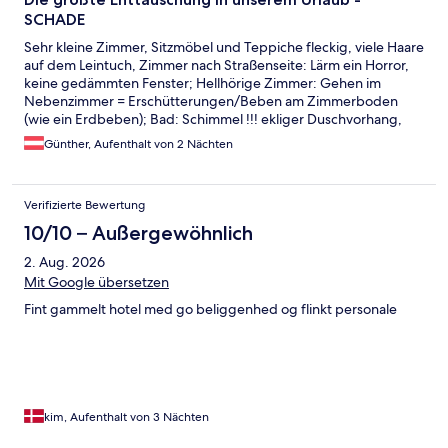
SCHADE
Sehr kleine Zimmer, Sitzmöbel und Teppiche fleckig, viele Haare
auf dem Leintuch, Zimmer nach Straßenseite: Lärm ein Horror,
keine gedämmten Fenster; Hellhörige Zimmer: Gehen im
Nebenzimmer = Erschütterungen/Beben am Zimmerboden
(wie ein Erdbeben); Bad: Schimmel !!! ekliger Duschvorhang,
Größe winzig, altes Linoleum auf dem Boden. Beschriebenes
Günther, Aufenthalt von 2 Nächten
Restaurant ist nicht (mehr) vorhanden. WARNUNG: bitte
woanders buchen - wenn Sie keine Probleme haben wollen.
Verifizierte Bewertung
10/10 – Außergewöhnlich
2. Aug. 2026
Mit Google übersetzen
Fint gammelt hotel med go beliggenhed og flinkt personale
kim, Aufenthalt von 3 Nächten