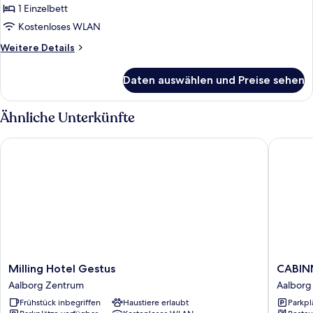
1 Einzelbett
1 Einzelbett
anzeigen
Kostenloses WLAN
Weitere
Weitere Details
Details
für
Daten auswählen und Preise sehen
Einzelzimmer,
1 Einzelbett
Ähnliche Unterkünfte
Milling Hotel Gestus
CABINN 
Milling
CABINN
Milling Hotel Gestus
CABINN
Hotel
Aalborg
Aalborg Zentrum
Aalborg
Gestus
Hotel
Frühstück inbegriffen
Haustiere erlaubt
Parkpl
Aalborg
Aalborg