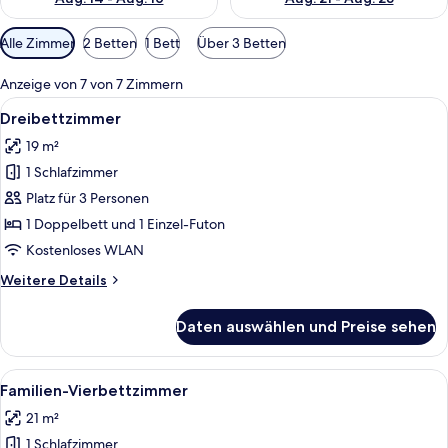
Verfügbare
Alle Zimmer
2 Betten
1 Bett
Über 3 Betten
Filter
für
Anzeige von 7 von 7 Zimmern
Zimmer
Alle
Allergikerbettwaren, Schreibtisch, k
1
Dreibettzimmer
Fotos
19 m²
für
1 Schlafzimmer
Dreibettzimmer
anzeigen
Platz für 3 Personen
1 Doppelbett und 1 Einzel-Futon
Kostenloses WLAN
Weitere
Weitere Details
Details
für
Daten auswählen und Preise sehen
Dreibettzimmer
Alle
Familien-Vierbettzimmer | Allergikerb
3
Familien-Vierbettzimmer
Fotos
21 m²
für
1 Schlafzimmer