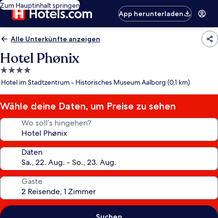
Zum Hauptinhalt springen
App herunterladen
Alle Unterkünfte anzeigen
Hotel Phønix
4.0-
Sterne-
Hotel im Stadtzentrum - Historisches Museum Aalborg (0,1 km)
Unterkunft
Wähle deine Daten, um Preise zu sehen
Wo soll’s hingehen?
Daten
Gäste
Suchen