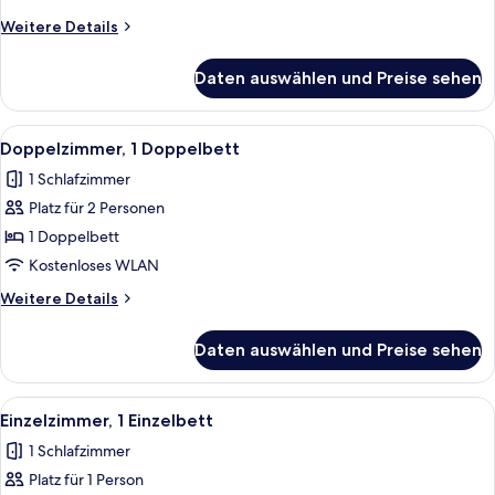
Weitere
Weitere Details
Details
für
Daten auswählen und Preise sehen
Doppelzimmer,
2 Einzelbetten
Alle
Doppelzimmer, 1 Doppelbett | Allergi
3
Doppelzimmer, 1 Doppelbett
Fotos
1 Schlafzimmer
für
Platz für 2 Personen
Doppelzimmer,
1
1 Doppelbett
Doppelbett
Kostenloses WLAN
anzeigen
Weitere
Weitere Details
Details
für
Daten auswählen und Preise sehen
Doppelzimmer,
1
Doppelbett
Alle
Allergikerbettwaren, Schreibtisch, k
2
Einzelzimmer, 1 Einzelbett
Fotos
1 Schlafzimmer
für
Platz für 1 Person
Einzelzimmer,