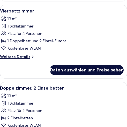
1
Alle
Vierbettzimmer | Allergikerbettwaren,
3
Doppelbett
Vierbettzimmer
Fotos
19 m²
für
1 Schlafzimmer
Vierbettzimmer
anzeigen
Platz für 4 Personen
1 Doppelbett und 2 Einzel-Futons
Kostenloses WLAN
Weitere
Weitere Details
Details
für
Daten auswählen und Preise sehen
Vierbettzimmer
Alle
Doppelzimmer, 2 Einzelbetten | Allerg
3
Doppelzimmer, 2 Einzelbetten
Fotos
19 m²
für
1 Schlafzimmer
Doppelzimmer,
2 Einzelbetten
Platz für 2 Personen
anzeigen
2 Einzelbetten
Kostenloses WLAN