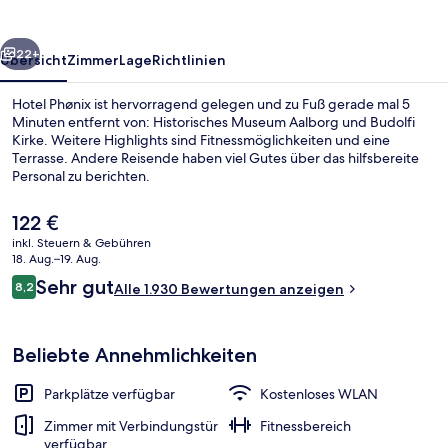
rück
Weiter
22+
Übersicht
Zimmer
Lage
Richtlinien
Hotel Phønix ist hervorragend gelegen und zu Fuß gerade mal 5
Minuten entfernt von: Historisches Museum Aalborg und Budolfi
Kirke. Weitere Highlights sind Fitnessmöglichkeiten und eine
Terrasse. Andere Reisende haben viel Gutes über das hilfsbereite
Personal zu berichten.
Der
122 €
aktuelle
inkl. Steuern & Gebühren
Preis
18. Aug.–19. Aug.
Sitzecke in der Lobby
beträgt
Bewertungen
Sehr gut
8,2
Alle 1.930 Bewertungen anzeigen
122 €.
8,2 von 10.
Beliebte Annehmlichkeiten
Parkplätze verfügbar
Kostenloses WLAN
Zimmer mit Verbindungstür
Fitnessbereich
verfügbar