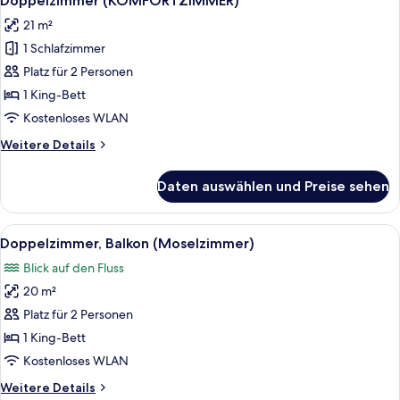
Doppelzimmer (KOMFORTZIMMER)
Fotos
21 m²
für
1 Schlafzimmer
Doppelzimmer
(KOMFORTZIMMER)
Platz für 2 Personen
anzeigen
1 King-Bett
Kostenloses WLAN
Weitere
Weitere Details
Details
für
Daten auswählen und Preise sehen
Doppelzimmer
(KOMFORTZIMMER)
Alle
Ein Hotelzimmer mit einem großen Bet
5
Doppelzimmer, Balkon (Moselzimmer)
Fotos
Blick auf den Fluss
für
20 m²
Doppelzimmer,
Balkon
Platz für 2 Personen
(Moselzimmer)
1 King-Bett
anzeigen
Kostenloses WLAN
Weitere
Weitere Details