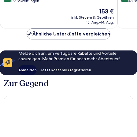
von
von
119 Bewertungen
48 B
10,
10,
Der
153 €
Außergewöhnlich,
Wunder
Preis
119
48
inkl. Steuern & Gebühren
beträgt
13. Aug.–14. Aug.
Bewertungen
Bewert
153 €
Ähnliche Unterkünfte vergleichen
Melde dich an, um verfügbare Rabatte und Vorteile
anzuzeigen. Mehr Prämien für noch mehr Abenteuer!
Anmelden
Jetzt kostenlos registrieren
Zur Gegend