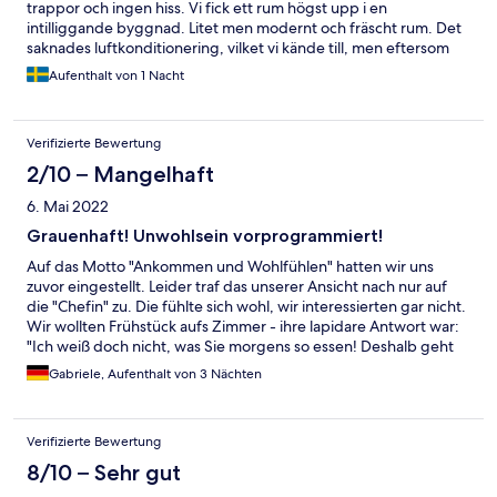
trappor och ingen hiss. Vi fick ett rum högst upp i en
intilliggande byggnad. Litet men modernt och fräscht rum. Det
saknades luftkonditionering, vilket vi kände till, men eftersom
det var mycket varmt ute och rummet låg längst upp i
Aufenthalt von 1 Nacht
byggnaden blev det väldigt varmt. Det fanns dock en fläkt som
hjälpte lite. All el bryts när man lämnar rummet, vilket var lite
synd då vi har en kylbox. Det är en mycket liten ort med litet
Verifizierte Bewertung
utbud av restauranger, men restaurangen på hotellet var
mycket bra så det gjorde inget. Ganska liten men god frukost.
2/10 – Mangelhaft
Det fanns en vinmakare bara 100 meter bort där vi var på en
6. Mai 2022
trevlig vinprovning. Det fanns också cyklar att hyra på hotellet.
Grauenhaft! Unwohlsein vorprogrammiert!
Auf das Motto "Ankommen und Wohlfühlen" hatten wir uns
zuvor eingestellt. Leider traf das unserer Ansicht nach nur auf
die "Chefin" zu. Die fühlte sich wohl, wir interessierten gar nicht.
Wir wollten Frühstück aufs Zimmer - ihre lapidare Antwort war:
"Ich weiß doch nicht, was Sie morgens so essen! Deshalb geht
das nicht!" Abendessen aufs Zimmer: Unmöglich - angeblich
Gabriele, Aufenthalt von 3 Nächten
gibts kein Personal. Außerdem sollen wir rechtzeitig Bescheid
sagen, damit wir beim Abendessen überhaupt berücksichtigt
würden. Fanden wir unverschämt! Komisch: Immer wenn wir
Verifizierte Bewertung
dann im Restaurant waren, standen dort 2-3 Bedienstete rum -
alle meistens ohne Aufgabe. Also: Wo hatten die keine Zeit?!
8/10 – Sehr gut
Wir meinen: Personal gäbe es sowieso genug. Man muss die nur