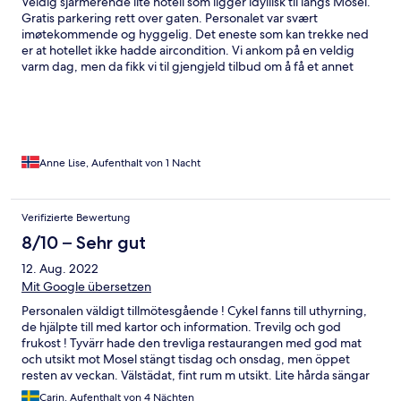
Veldig sjarmerende lite hotell som ligger idyllisk til langs Mosel.
Gratis parkering rett over gaten. Personalet var svært
imøtekommende og hyggelig. Det eneste som kan trekke ned
er at hotellet ikke hadde aircondition. Vi ankom på en veldig
varm dag, men da fikk vi til gjengjeld tilbud om å få et annet
bedre rom enn vi hadde bestilt. uten ekstra kostnad, som ikke
var så varmt. Nydelig mat.
Anne Lise, Aufenthalt von 1 Nacht
Verifizierte Bewertung
8/10 – Sehr gut
12. Aug. 2022
Mit Google übersetzen
Personalen väldigt tillmötesgående ! Cykel fanns till uthyrning,
de hjälpte till med kartor och information. Trevilg och god
frukost ! Tyvärr hade den trevliga restaurangen med god mat
och utsikt mot Mosel stängt tisdag och onsdag, men öppet
resten av veckan. Välstädat, fint rum m utsikt. Lite hårda sängar
men helt ok. Väg mellan hotell och Mosel som stundtals var
Carin, Aufenthalt von 4 Nächten