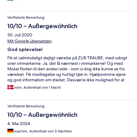
trafikerad…de körde väldigt fort ! 30 min m cykel t Bernkastel
och 10 min m bil. Helheten gemytligt, vackert, lugnt, trivsamt
och rekomenderbart !
Verifizierte Bewertung
10/10 – Außergewöhnlich
30. Juli 2020
Mit Google übersetzen
God oplevelse!
Fik et ualmindeligt dejligt værelse på ZUR TRAUBE, med udsigt
over vinmarkerne. Ja, det lå nærmest i vinmarkerne! Og med
Mosel floden til den anden side - som vi dog ikke kunne se fra
værelset. Fik modtagelse og hurtigt tjek in. Hjælpsomme ejere
og god information om stedet. Desværre ikke mulighed for at
spise (alt booket), men morgenmaden var fin, og blev serveret
John, Aufenthalt von 1 Nacht
på terrassen med udsigt til floden. En dejlig overnatning og vi
kommer meget gerne tilbage en anden gang.
Verifizierte Bewertung
10/10 – Außergewöhnlich
4. Mai 2024
Joachim, Aufenthalt von 5 Nächten