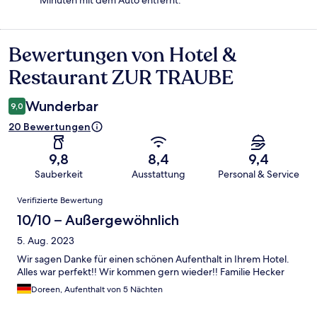
Minuten mit dem Auto entfernt.
Bewertungen von Hotel &
Bewertungen
Restaurant ZUR TRAUBE
Wunderbar
9,0
20 Bewertungen
9,8
8,4
9,4
Sauberkeit
Ausstattung
Personal & Service
Bewertungen
Verifizierte Bewertung
10/10 – Außergewöhnlich
5. Aug. 2023
Wir sagen Danke für einen schönen Aufenthalt in Ihrem Hotel.
Alles war perfekt!! Wir kommen gern wieder!! Familie Hecker
Doreen, Aufenthalt von 5 Nächten