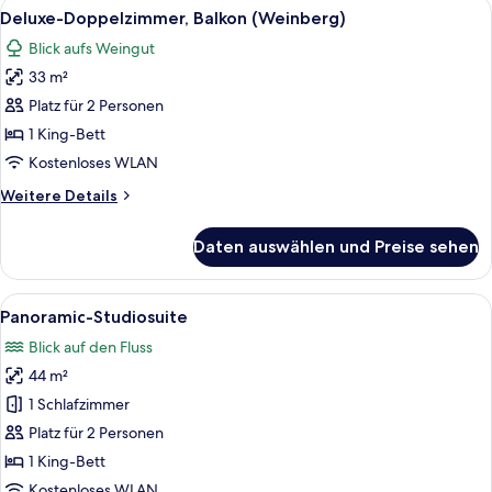
Alle
Deluxe-Doppelzimmer, Balkon (Weinbe
7
(Weinberg)
Deluxe-Doppelzimmer, Balkon (Weinberg)
Fotos
Blick aufs Weingut
für
33 m²
Deluxe-
Doppelzimmer,
Platz für 2 Personen
Balkon
1 King-Bett
(Weinberg)
Kostenloses WLAN
anzeigen
Weitere
Weitere Details
Details
für
Daten auswählen und Preise sehen
Deluxe-
Doppelzimmer,
Balkon
Alle
Ein geräumiges Schlafzimmer mit einem
11
(Weinberg)
Panoramic-Studiosuite
Fotos
Blick auf den Fluss
für
44 m²
Panoramic-
Studiosuite
1 Schlafzimmer
anzeigen
Platz für 2 Personen
1 King-Bett
Kostenloses WLAN