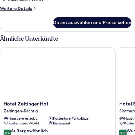
Weitere
Weitere Details
Details
für
Daten auswählen und Preise sehen
Panoramic-
Studiosuite
Ähnliche Unterkünfte
Hotel Zeltinger Hof
Hotel B
Hotel
Hotel
Hotel Zeltinger Hof
Hotel 
Zeltinger
Bergsch
Zeltingen-Rachtig
Simmer
Hof
Simmer
Haustiere erlaubt
Kostenlose Parkplätze
Hausti
Zeltingen-
Kostenloses WLAN
Restaurant
Koste
Rachtig
9.4
9.0
Außergewöhnlich
Wun
9,4
9,0