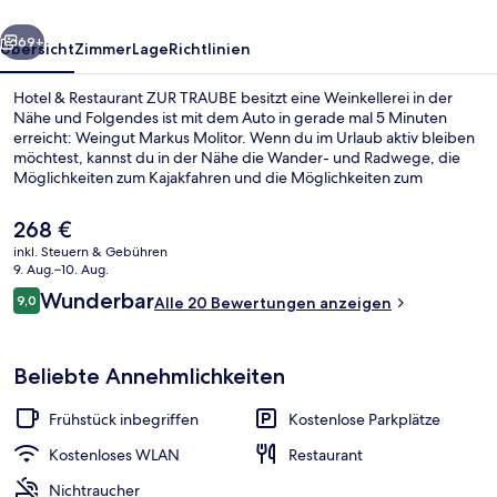
rück
Weiter
69+
Übersicht
Zimmer
Lage
Richtlinien
Hotel & Restaurant ZUR TRAUBE besitzt eine Weinkellerei in der
Nähe und Folgendes ist mit dem Auto in gerade mal 5 Minuten
erreicht: Weingut Markus Molitor. Wenn du im Urlaub aktiv bleiben
möchtest, kannst du in der Nähe die Wander- und Radwege, die
Möglichkeiten zum Kajakfahren und die Möglichkeiten zum
Kanufahren nutzen. Während deines Aufenthalts bekommst du
gratis WLAN, Parkplätze ohne Service und täglich von 08:00 Uhr bis
Der
268 €
10:00 Uhr ein Frühstücksbuffet. Weitere Highlights sind eine
aktuelle
inkl. Steuern & Gebühren
Terrasse, Möglichkeiten zur Fahrradreinigung und eine Ladestation
Preis
9. Aug.–10. Aug.
für E-Bikes.
Panoramic-Studiosuite | Balkon
beträgt
Bewertungen
Wunderbar
9,0
Alle 20 Bewertungen anzeigen
268 €.
9,0 von 10.
Beliebte Annehmlichkeiten
Frühstück inbegriffen
Kostenlose Parkplätze
Kostenloses WLAN
Restaurant
Nichtraucher