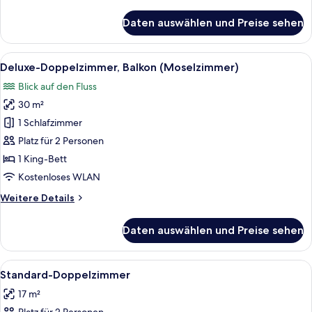
Details
für
Daten auswählen und Preise sehen
Doppelzimmer,
Balkon
(Moselzimmer)
Alle
Ein Schlafzimmer mit einem großen Bett
14
Deluxe-Doppelzimmer, Balkon (Moselzimmer)
Fotos
Blick auf den Fluss
für
30 m²
Deluxe-
Doppelzimmer,
1 Schlafzimmer
Balkon
Platz für 2 Personen
(Moselzimmer)
1 King-Bett
anzeigen
Kostenloses WLAN
Weitere
Weitere Details
Details
für
Daten auswählen und Preise sehen
Deluxe-
Doppelzimmer,
Balkon
Alle
Ein Hotelzimmer mit zwei Betten, ein
6
(Moselzimmer)
Standard-Doppelzimmer
Fotos
17 m²
für