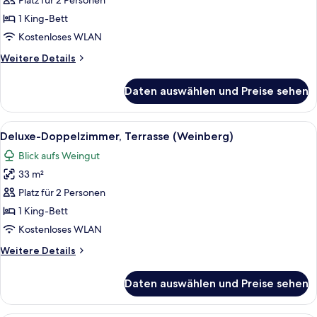
Platz für 2 Personen
Standard-
Doppelzimmer
1 King-Bett
anzeigen
Kostenloses WLAN
Weitere
Weitere Details
Details
für
Daten auswählen und Preise sehen
Standard-
Doppelzimmer
Alle
Ein Hotelzimmer mit rotem Teppich, ei
7
Deluxe-Doppelzimmer, Terrasse (Weinberg)
Fotos
Blick aufs Weingut
für
33 m²
Deluxe-
Doppelzimmer,
Platz für 2 Personen
Terrasse
1 King-Bett
(Weinberg)
Kostenloses WLAN
anzeigen
Weitere
Weitere Details
Details
für
Daten auswählen und Preise sehen
Deluxe-
Doppelzimmer,
Terrasse