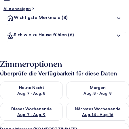
Alle anzeigen
Wichtigste Merkmale
(8)
Sich wie zu Hause fühlen
(6)
Zimmeroptionen
Überprüfe die Verfügbarkeit für diese Daten
Überprüfe die Verfügbarkeit für heute Nacht, Aug. 7 - Aug. 8.
Überprüfe die Verfügbarkeit f
Heute Nacht
Morgen
Aug. 7 - Aug. 8
Aug. 8 - Aug. 9
Überprüfe die Verfügbarkeit für dieses Wochenende, Aug. 7 - 
Überprüfe die Verfügbarkeit f
Dieses Wochenende
Nächstes Wochenende
Aug. 7 - Aug. 9
Aug. 14 - Aug. 16
Alle
Ein Hotelzimmer mit Bett, Kissen, ein
7