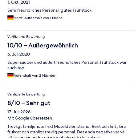
1. Okt. 2021
anständig bezahlen wollen!! Für die drei Tage ohne jeden
Service mussten wir dann 480 € zahlen! Zudem hatten wir noch
Sehr freundliches Personal, gutes Frühstück
den Eindruck, die Dame mag keine Motorradfahrer. Wir fühlten
Horst, Aufenthalt von 1 Nacht
uns ständig von der beobachtet. Am Tag der Abreise ließ Sie
einen Mitarbeiter auf uns los. Der sollte fragen, ob wir noch den
Hotelschlüssel haben - dabei waren wir noch gar nicht
ausgecheckt....! Also wirklich: schrecklich und grauenhaft war
Verifizierte Bewertung
das für uns. Wie im Internat! NIE WIEDER!!!
10/10 – Außergewöhnlich
6. Juli 2020
Super sauber und äußert freundliches Personal. Frühstück war
auch top.
Aufenthalt von 2 Nächten
Verifizierte Bewertung
8/10 – Sehr gut
17. Juli 2026
Mit Google übersetzen
Trevligt familjehotell vid Moseldalen strand. Rent och fint , bra
frukost och otroligt trevlig personal. Det enda negativa var väl
att vi var här under en värmebölja och det saknas