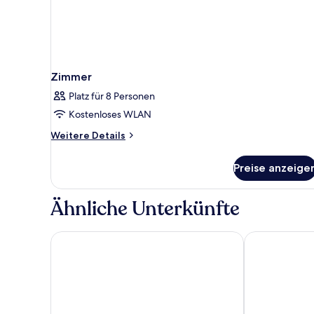
Zimmer
Platz für 8 Personen
Kostenloses WLAN
Weitere
Weitere Details
Details
für
Preise anzeige
Zimmer
Ähnliche Unterkünfte
Strand Palace Hotel
Thistle Trafal