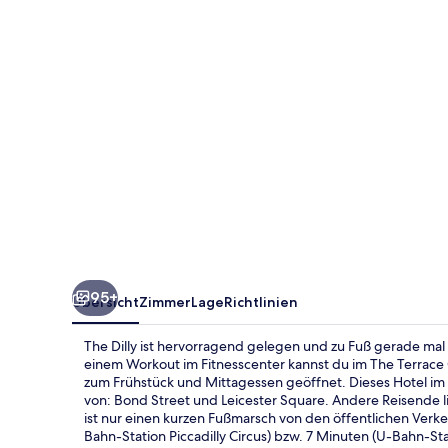
95+
Übersicht
Zimmer
Lage
Richtlinien
The Dilly ist hervorragend gelegen und zu Fuß gerade mal 5
einem Workout im Fitnesscenter kannst du im The Terrace O
zum Frühstück und Mittagessen geöffnet. Dieses Hotel im 
von: Bond Street und Leicester Square. Andere Reisende li
ist nur einen kurzen Fußmarsch von den öffentlichen Verkeh
Bahn-Station Piccadilly Circus) bzw. 7 Minuten (U-Bahn-St