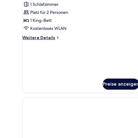
Zimmer,
1 Schlafzimmer
1 King-
Platz für 2 Personen
Bett
1 King-Bett
anzeigen
Kostenloses WLAN
Weitere
Weitere Details
Details
für
Executive-
Zimmer,
1 King-
Bett
Preise anzeige