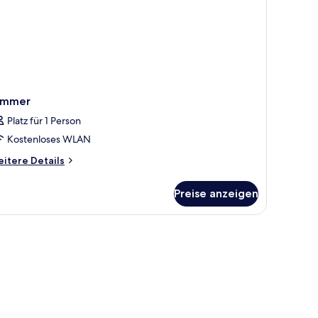
immer
Platz für 1 Person
Kostenloses WLAN
itere
itere Details
tails
r
Preise anzeigen
immer