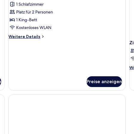
Suite
1 Schlafzimmer
anzeigen
Platz für 2 Personen
1 King-Bett
Kostenloses WLAN
Weitere
Weitere Details
Details
Z
für
Junior-
Suite
We
We
De
fü
n
Preise anzeigen
Z