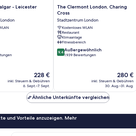
The
algar - Leicester
The Clermont London, Charing
Clermont
Cross
London,
 London
Stadtzentrum London
Charing
 WLAN
Cross
Kostenloses WLAN
Restaurant
Stadtzentrum
Klimaanlage
London
Fitnessbereich
9.4
Außergewöhnlich
9,4
von
rtungen
1.939 Bewertungen
10,
Außergewöhnlich,
1.939
Der
Der
228 €
280 €
Bewertungen
Preis
Preis
inkl. Steuern & Gebühren
inkl. Steuern & Gebühren
beträgt
beträgt
6. Sept.–7. Sept.
30. Aug.–31. Aug.
228 €
280 €
Ähnliche Unterkünfte vergleichen
te und Vorteile anzuzeigen. Mehr