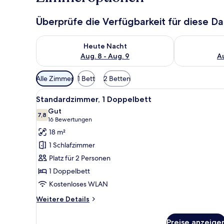
Überprüfe die Verfügbarkeit für diese D
Überprüfe die Verfügbarkeit für heute Nacht, Aug. 8
Überprüfe die
Heute Nacht
Aug. 8 - Aug. 9
Au
Verfügbare
Alle Zimmer
1 Bett
2 Betten
Filter
Alle
Ein Hotelzimmer mit einem Bet
für
5
Standardzimmer, 1 Doppelbett
Fotos
Zimmer
Gut
für
7,8
7,8 von 10
(16
16 Bewertungen
Standardzimmer,
Bewertungen)
18 m²
1
1 Schlafzimmer
Doppelbett
Platz für 2 Personen
anzeigen
1 Doppelbett
Kostenloses WLAN
Weitere
Weitere Details
Details
für
Preise anzeige