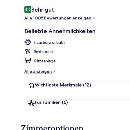
Bewertungen
Sehr gut
8,0
8,0 von 10.
Alle 1.005 Bewertungen anzeigen
Superior-Zim
Beliebte Annehmlichkeiten
Haustiere erlaubt
Restaurant
Klimaanlage
Alle anzeigen
Wichtigste Merkmale
(12)
Für Familien
(6)
Zimmeroptionen