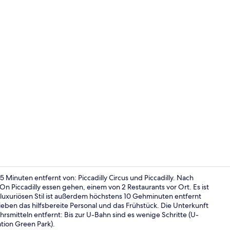
2 Restaurant
 Minuten entfernt von: Piccadilly Circus und Piccadilly. Nach
n Piccadilly essen gehen, einem von 2 Restaurants vor Ort. Es ist
luxuriösen Stil ist außerdem höchstens 10 Gehminuten entfernt
Innenbereic
eben das hilfsbereite Personal und das Frühstück. Die Unterkunft
rsmitteln entfernt: Bis zur U-Bahn sind es wenige Schritte (U-
ation Green Park).