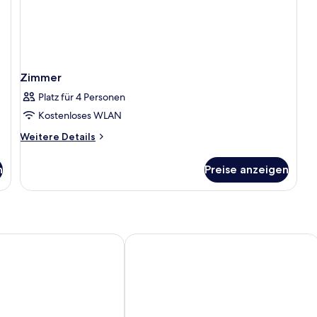
Zimmer
Platz für 4 Personen
Kostenloses WLAN
Weitere
Weitere Details
Details
für
n
Preise anzeigen
Zimmer
gar - Leicester Square
The Clermont London, Charing Cross