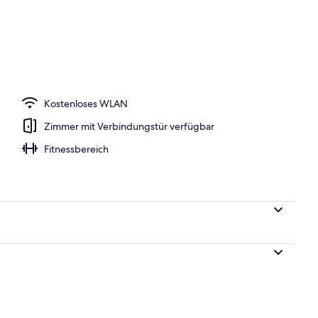
mer, 2 Doppelbetten | Allergikerbettwaren, Minibar, Zimmersafe, Schreibtisc
Kostenloses WLAN
Zimmer mit Verbindungstür verfügbar
Fitnessbereich