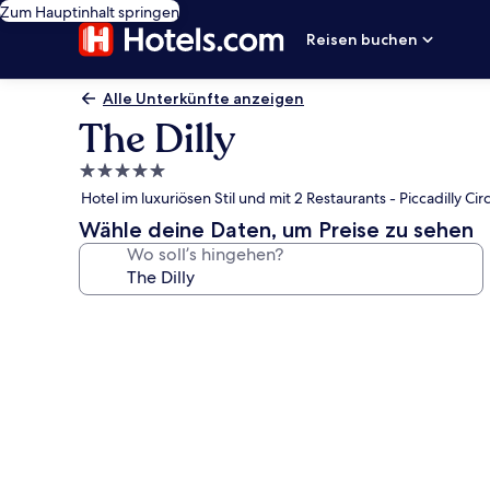
Zum Hauptinhalt springen
Reisen buchen
Alle Unterkünfte anzeigen
The Dilly
5.0-
Sterne-
Hotel im luxuriösen Stil und mit 2 Restaurants - Piccadilly Circ
Unterkunft
Wähle deine Daten, um Preise zu sehen
Wo soll’s hingehen?
Fotogalerie
von
The
Dilly