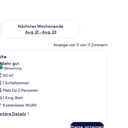
es Wochenende, Aug. 14 - Aug. 16.
Überprüfe die Verfügbarkeit für nächstes Wochenende, Aug. 2
Nächstes Wochenende
Aug. 21 - Aug. 23
Anzeige von 11 von 11 Zimmern
inem gerahmten Bild an der Wand.
m roten Sessel, einem kleinen runden Tisch mit einer Lampe und einem große
le
Ein Hotelzimmer mit grauem Sofa, einem rote
7
ite
otos
Sehr gut
ür
0
8,0 von 10
(1
1 Bewertung
uite
Bewertung)
50 m²
nzeigen
1 Schlafzimmer
Platz für 2 Personen
1 King-Bett
Kostenloses WLAN
itere
itere Details
tails
r
Preise anzeigen