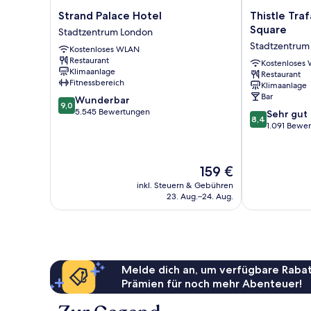
Strand
Thistle
Strand Palace Hotel
Thistle Traf
Palace
Trafalgar
Square
Stadtzentrum London
Hotel
-
Stadtzentrum
Kostenloses WLAN
Stadtzentrum
Leicester
Restaurant
London
Square
Kostenloses
Klimaanlage
Restaurant
Stadtzentrum
Fitnessbereich
Klimaanlage
London
Bar
9.0
Wunderbar
9,0
von
5.545 Bewertungen
8.4
Sehr gut
8,4
10,
von
1.091 Bewe
Wunderbar,
10,
5.545
Sehr
Bewertungen
gut,
Der
159 €
1.091
Preis
inkl. Steuern & Gebühren
Bewertungen
beträgt
23. Aug.–24. Aug.
159 €
Melde dich an, um verfügbare Rabat
Prämien für noch mehr Abenteuer!