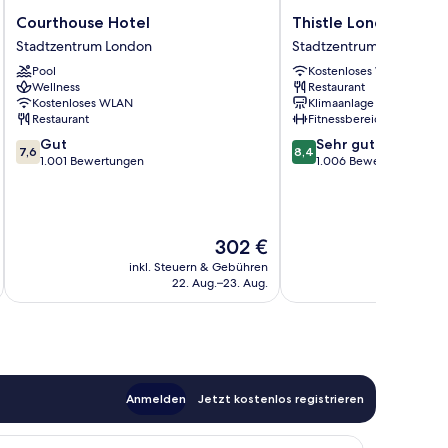
Courthouse
Thistle
Courthouse Hotel
Thistle London Piccad
Hotel
London
Stadtzentrum London
Stadtzentrum London
Stadtzentrum
Piccadilly
Pool
Kostenloses WLAN
London
Stadtzentrum
Wellness
Restaurant
London
Kostenloses WLAN
Klimaanlage
Restaurant
Fitnessbereich
7.6
8.4
Gut
Sehr gut
7,6
8,4
von
von
1.001 Bewertungen
1.006 Bewertungen
10,
10,
Gut,
Sehr
1.001
gut,
Bewertungen
1.006
Der
302 €
Bewertungen
Preis
inkl. Steuern & Gebühren
inkl. S
beträgt
22. Aug.–23. Aug.
302 €
Anmelden
Jetzt kostenlos registrieren