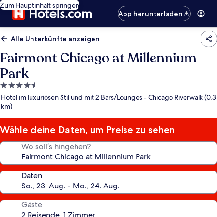
Zum Hauptinhalt springen
App herunterladen
Alle Unterkünfte anzeigen
Fairmont Chicago at Millennium
Park
4.5-
Sterne-
Hotel im luxuriösen Stil und mit 2 Bars/Lounges - Chicago Riverwalk (0,3
Unterkunft
km)
Wähle deine Daten, um Preise zu sehen
Wo soll’s hingehen?
Daten
Gäste