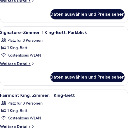
Weitere
Weitere Details
rollstuhlgeeignete
Details
für
Dusche,
Daten auswählen und Preise sehen
Zimmer,
Parkblick
1 King-
anzeigen
Bett,
Alle
Hochwertige Bettwaren, Daunenbettde
4
rollstuhlgeeignete
Signature-Zimmer, 1 King-Bett, Parkblick
Fotos
Dusche,
Platz für 3 Personen
Parkblick
für
1 King-Bett
Signature-
Zimmer,
Kostenloses WLAN
1 King-
Weitere
Weitere Details
Bett,
Details
für
Parkblick
Daten auswählen und Preise sehen
Signature-
anzeigen
Zimmer,
1 King-
Alle
Ein Hotelzimmer mit einem großen Bet
1
Bett,
Fairmont King, Zimmer, 1 King-Bett
Fotos
Parkblick
Platz für 3 Personen
für
1 King-Bett
Fairmont
King,
Kostenloses WLAN
Zimmer,
Weitere
Weitere Details