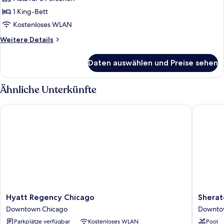
Fairmont
1 King-Bett
Gold,
Kostenloses WLAN
Suite,
1
Weitere
Weitere Details
Details
Schlafzimmer,
für
rollstuhlgeeignete
Daten auswählen und Preise sehen
Fairmont
Dusche
Gold,
anzeigen
Suite,
Ähnliche Unterkünfte
1
Schlafzimmer,
Hyatt Regency Chicago
Sheraton
rollstuhlgeeignete
Dusche
Hyatt
Sherato
Hyatt Regency Chicago
Sherat
Regency
Grand
Downtown Chicago
Downto
Chicago
Chicago
Parkplätze verfügbar
Kostenloses WLAN
Pool
Downtown
Riverwal