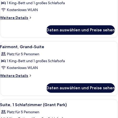
1 King-Bett und 1 großes Schlafsofa
Fairmont
Gold,
Kostenloses WLAN
Suite,
Weitere
Weitere Details
1
Details
für
Schlafzimmer
Daten auswählen und Preise sehen
Fairmont
anzeigen
Gold,
Suite,
Alle
Ein Hotelzimmer mit Bett, Fernseher, S
2
1
Fairmont, Grand-Suite
Fotos
Schlafzimmer
Platz für 5 Personen
für
1 King-Bett und 1 großes Schlafsofa
Fairmont,
Grand-
Kostenloses WLAN
Suite
Weitere
Weitere Details
anzeigen
Details
für
Daten auswählen und Preise sehen
Fairmont,
Grand-
Suite
Alle
Ein modernes Hotelzimmer mit Blick au
5
Suite, 1 Schlafzimmer (Grant Park)
Fotos
Platz für 5 Personen
für