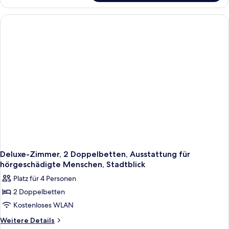
Dusche
Zimmer,
anzeigen
2 Doppelbetten,
Haltegriffe
in
der
Dusche
Deluxe-Zimmer, 2 Doppelbetten, Ausstattung für
hörgeschädigte Menschen, Stadtblick
Platz für 4 Personen
2 Doppelbetten
Kostenloses WLAN
Weitere
Weitere Details
Details