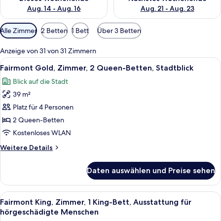
Aug. 14 - Aug. 16
Aug. 21 - Aug. 23
Verfügbare
Alle Zimmer
2 Betten
1 Bett
Über 3 Betten
Filter
für
Anzeige von 31 von 31 Zimmern
Zimmer
Alle
Ein Hotelzimmer mit zwei Betten, eine
6
Fairmont Gold, Zimmer, 2 Queen-Betten, Stadtblick
Fotos
Blick auf die Stadt
für
39 m²
Fairmont
Gold,
Platz für 4 Personen
Zimmer,
2 Queen-Betten
2 Queen-
Kostenloses WLAN
Betten,
Weitere
Weitere Details
Stadtblick
Details
anzeigen
für
Daten auswählen und Preise sehen
Fairmont
Gold,
Zimmer,
Alle
Ein Hotelzimmer mit einem großen Bet
2
2 Queen-
Fairmont King, Zimmer, 1 King-Bett, Ausstattung für
Fotos
Betten,
hörgeschädigte Menschen
Stadtblick
für