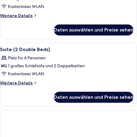
Suite,
Kostenloses WLAN
1 King-
Weitere
Weitere Details
Bett
Details
für
anzeigen
Daten auswählen und Preise sehen
Presidential-
Suite,
1 King-
Alle
Hochwertige Bettwaren, Daunenbettde
2
Bett
Suite (2 Double Beds)
Fotos
Platz für 6 Personen
für
1 großes Schlafsofa und 2 Doppelbetten
Suite
(2
Kostenloses WLAN
Double
Weitere
Weitere Details
Beds)
Details
für
anzeigen
Daten auswählen und Preise sehen
Suite
(2
Double
Beds)