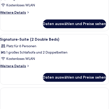
Parkblick
1
Kostenloses WLAN
Schlafzimmer,
Weitere
Weitere Details
Haltegriffe
Details
für
in
Daten auswählen und Preise sehen
Zimmer,
der
1
Dusche,
Schlafzimmer,
Alle
Hochwertige Bettwaren, Daunenbettde
5
Seeblick
Haltegriffe
Signature-Suite (2 Double Beds)
Fotos
in
anzeigen
Platz für 6 Personen
der
für
Dusche,
1 großes Schlafsofa und 2 Doppelbetten
Signature-
Seeblick
Suite
Kostenloses WLAN
(2
Weitere
Weitere Details
Double
Details
für
Beds)
Daten auswählen und Preise sehen
Signature-
anzeigen
Suite
(2
Double
Beds)