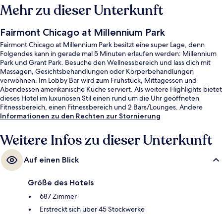
Mehr zu dieser Unterkunft
Fairmont Chicago at Millennium Park
Fairmont Chicago at Millennium Park besitzt eine super Lage, denn
Folgendes kann in gerade mal 5 Minuten erlaufen werden: Millennium
Park und Grant Park. Besuche den Wellnessbereich und lass dich mit
Massagen, Gesichtsbehandlungen oder Körperbehandlungen
verwöhnen. Im Lobby Bar wird zum Frühstück, Mittagessen und
Abendessen amerikanische Küche serviert. Als weitere Highlights bietet
dieses Hotel im luxuriösen Stil einen rund um die Uhr geöffneten
Fitnessbereich, einen Fitnessbereich und 2 Bars/Lounges. Andere
Reisende lieben das hilfsbereite Personal und die zentrale Lage. Die
Informationen zu den Rechten zur Stornierung
öffentlichen Verkehrsmittel sind nur einen kurzen Fußmarsch entfernt:
Zur Station Randolph-Wabash sind es 7 Minuten und zur Station State 8
Weitere Infos zu dieser Unterkunft
Minuten.
Auf einen Blick
Größe des Hotels
687 Zimmer
Erstreckt sich über 45 Stockwerke