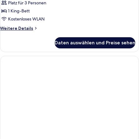
Platz für 3 Personen
Fairmont
1 King-Bett
King,
Kostenloses WLAN
Zimmer,
1 King-
Weitere
Weitere Details
Details
Bett,
für
Ausstattung
Daten auswählen und Preise sehen
Fairmont
für
King,
hörgeschädigte
Zimmer,
1 King-
Menschen
Bett,
anzeigen
Ausstattung
für
hörgeschädigte
Menschen