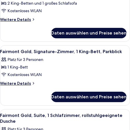
2 King-Betten und 1 großes Schlafsofa
Suite,
2 Schlafzimmer
Kostenloses WLAN
(Millennium
Weitere
Weitere Details
Park)
Details
für
anzeigen
Daten auswählen und Preise sehen
Suite,
2 Schlafzimmer
(Millennium
Alle
Ein Hotelzimmer mit einem großen Bett,
3
Park)
Fairmont Gold, Signature-Zimmer, 1 King-Bett, Parkblick
Fotos
Platz für 3 Personen
für
1 King-Bett
Fairmont
Gold,
Kostenloses WLAN
Signature-
Weitere
Weitere Details
Zimmer,
Details
für
1 King-
Daten auswählen und Preise sehen
Fairmont
Bett,
Gold,
Parkblick
Signature-
Alle
Ein modernes Hotelzimmer mit einem 
4
anzeigen
Zimmer,
Fairmont Gold, Suite, 1 Schlafzimmer, rollstuhlgeeignete
Fotos
1 King-
Dusche
Bett,
für
Platz für 3 Personen
Parkblick