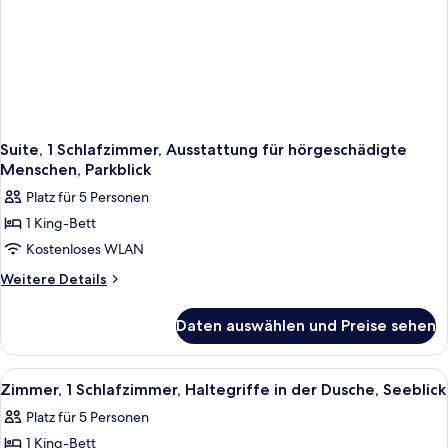
Suite, 1 Schlafzimmer, Ausstattung für hörgeschädigte
Menschen, Parkblick
Platz für 5 Personen
1 King-Bett
Kostenloses WLAN
Weitere
Weitere Details
Details
für
Daten auswählen und Preise sehen
Suite,
1
Schlafzimmer,
Alle
Hochwertige Bettwaren, Daunenbettde
2
Ausstattung
Zimmer, 1 Schlafzimmer, Haltegriffe in der Dusche, Seeblick
Fotos
für
Platz für 5 Personen
hörgeschädigte
für
Menschen,
1 King-Bett
Zimmer,