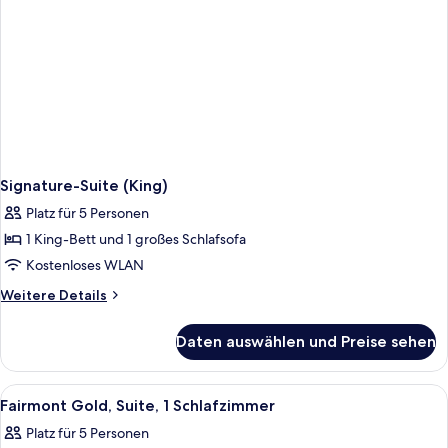
Signature-Suite (King)
Platz für 5 Personen
1 King-Bett und 1 großes Schlafsofa
Kostenloses WLAN
Weitere
Weitere Details
Details
für
Daten auswählen und Preise sehen
Signature-
Suite
(King)
Alle
Ein Hotelzimmer mit einem großen Bett,
5
Fairmont Gold, Suite, 1 Schlafzimmer
Fotos
Platz für 5 Personen
für