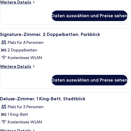
Weitere
Weitere Details
Details
für
Daten auswählen und Preise sehen
Fairmont,
Zimmer,
2 Doppelbetten
Alle
Ein Hotelzimmer mit zwei Betten, eine
3
Signature-Zimmer, 2 Doppelbetten, Parkblick
Fotos
Platz für 4 Personen
für
2 Doppelbetten
Signature-
Zimmer,
Kostenloses WLAN
2 Doppelbetten,
Weitere
Weitere Details
Parkblick
Details
für
anzeigen
Daten auswählen und Preise sehen
Signature-
Zimmer,
2 Doppelbetten,
Alle
Ein Hotelzimmer mit einem großen Bett
5
Parkblick
Deluxe-Zimmer, 1 King-Bett, Stadtblick
Fotos
Platz für 3 Personen
für
1 King-Bett
Deluxe-
Zimmer,
Kostenloses WLAN
1 King-
Weitere
Weitere Details