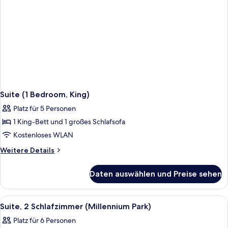
Suite (1 Bedroom, King)
Platz für 5 Personen
1 King-Bett und 1 großes Schlafsofa
Kostenloses WLAN
Weitere
Weitere Details
Details
für
Daten auswählen und Preise sehen
Suite
(1
Bedroom,
Alle
Suite, 2 Schlafzimmer (Millennium Pa
7
King)
Suite, 2 Schlafzimmer (Millennium Park)
Fotos
Platz für 6 Personen
für