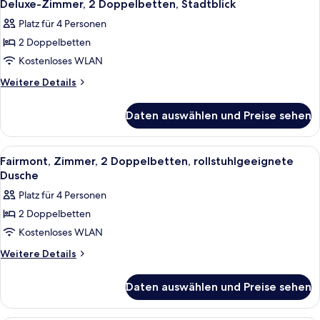
Deluxe-Zimmer, 2 Doppelbetten, Stadtblick
Platz für 4 Personen
2 Doppelbetten
Kostenloses WLAN
Weitere
Weitere Details
Details
für
Daten auswählen und Preise sehen
Deluxe-
Zimmer,
2 Doppelbetten,
Alle
Ein Hotelzimmer mit Bett, Sessel, Nac
1
Stadtblick
Fairmont, Zimmer, 2 Doppelbetten, rollstuhlgeeignete
Fotos
Dusche
für
Platz für 4 Personen
Fairmont,
2 Doppelbetten
Zimmer,
Kostenloses WLAN
2 Doppelbetten,
rollstuhlgeeignete
Weitere
Weitere Details
Details
Dusche
für
anzeigen
Daten auswählen und Preise sehen
Fairmont,
Zimmer,
2 Doppelbetten,