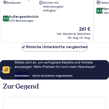
Restaurant
Zimmer mit
Parkpl
Chicago
Downto
Verbindungstür
Chicago
8.6
Her
verfügbar
8,6
von
1.78
9.4
Außergewöhnlich
10,
9,4
von
3.511 Bewertungen
Hervorr
10,
1.782
Der
261 €
Außergewöhnlich,
Bewert
Preis
3.511
inkl. Steuern & Gebühren
beträgt
30. Aug.–31. Aug.
Bewertungen
261 €
Ähnliche Unterkünfte vergleichen
Melde dich an, um verfügbare Rabatte und Vorteile
anzuzeigen. Mehr Prämien für noch mehr Abenteuer!
Anmelden
Jetzt kostenlos registrieren
Zur Gegend