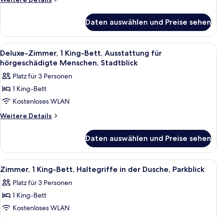
Bett,
Details
für
Stadtblick
Daten auswählen und Preise sehen
Deluxe-
anzeigen
Zimmer,
1 King-
Alle
Ein Hotelzimmer mit einem großen Bett
4
Bett,
Deluxe-Zimmer, 1 King-Bett, Ausstattung für
Fotos
Stadtblick
hörgeschädigte Menschen, Stadtblick
für
Platz für 3 Personen
Deluxe-
1 King-Bett
Zimmer,
Kostenloses WLAN
1 King-
Bett,
Weitere
Weitere Details
Details
Ausstattung
für
für
Daten auswählen und Preise sehen
Deluxe-
hörgeschädigte
Zimmer,
Menschen,
1 King-
Alle
Hochwertige Bettwaren, Daunenbettde
1
Bett,
Stadtblick
Zimmer, 1 King-Bett, Haltegriffe in der Dusche, Parkblick
Fotos
Ausstattung
anzeigen
Platz für 3 Personen
für
für
hörgeschädigte
1 King-Bett
Zimmer,
Menschen,
1 King-
Kostenloses WLAN
Stadtblick