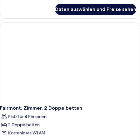
für
Daten auswählen und Preise sehen
Deluxe-
Zimmer,
2 Doppelbetten,
Ausstattung
für
hörgeschädigte
Menschen,
Stadtblick
Fairmont, Zimmer, 2 Doppelbetten
Platz für 4 Personen
2 Doppelbetten
Kostenloses WLAN