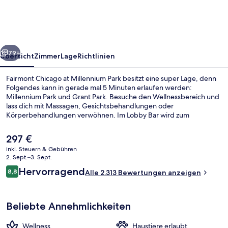
Millennium
Park
rück
Weiter
79+
Übersicht
Zimmer
Lage
Richtlinien
Fairmont Chicago at Millennium Park besitzt eine super Lage, denn
Folgendes kann in gerade mal 5 Minuten erlaufen werden:
Millennium Park und Grant Park. Besuche den Wellnessbereich und
lass dich mit Massagen, Gesichtsbehandlungen oder
Körperbehandlungen verwöhnen. Im Lobby Bar wird zum
Frühstück, Mittagessen und Abendessen amerikanische Küche
serviert. Als weitere Highlights bietet dieses Hotel im luxuriösen Stil
Der
297 €
einen rund um die Uhr geöffneten Fitnessbereich, einen
aktuelle
inkl. Steuern & Gebühren
Fitnessbereich und 2 Bars/Lounges. Andere Reisende lieben das
Preis
2. Sept.–3. Sept.
hilfsbereite Personal und die zentrale Lage. Die öffentlichen
Executive-Lounge
beträgt
Bewertungen
Verkehrsmittel sind nur einen kurzen Fußmarsch entfernt: Zur
Hervorragend
8,8
Alle 2.313 Bewertungen anzeigen
297 €.
8,8 von 10.
Station Randolph-Wabash sind es 7 Minuten und zur Station State 8
Minuten.
Beliebte Annehmlichkeiten
Wellness
Haustiere erlaubt