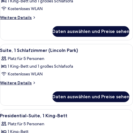
1 King-Bett und 1 großes Schlafsofa
Suite,
1
Kostenloses WLAN
Schlafzimmer
Weitere
Weitere Details
(Grant
Details
für
Park)
Daten auswählen und Preise sehen
Suite,
anzeigen
1
Schlafzimmer
Alle
Ein Bett mit Baldachin und Holzrahmen
3
(Grant
Suite, 1 Schlafzimmer (Lincoln Park)
Fotos
Park)
Platz für 5 Personen
für
1 King-Bett und 1 großes Schlafsofa
Suite,
1
Kostenloses WLAN
Schlafzimmer
Weitere
Weitere Details
(Lincoln
Details
für
Park)
Daten auswählen und Preise sehen
Suite,
anzeigen
1
Schlafzimmer
Alle
Ein großzügiger Wohnbereich mit Sofa
4
(Lincoln
Presidential-Suite, 1 King-Bett
Fotos
Park)
Platz für 5 Personen
für
1 King-Bett
Presidential-