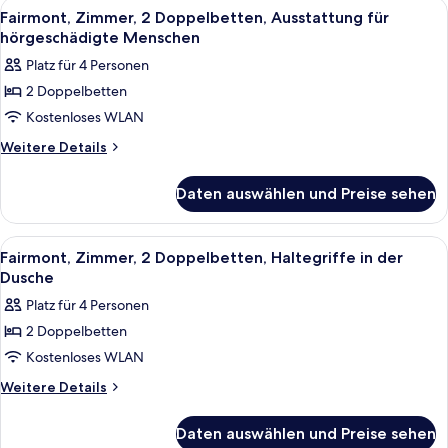
Alle
Ein Hotelzimmer mit Bett, Sessel, Nac
1
rollstuhlgeeignete
Fairmont, Zimmer, 2 Doppelbetten, Ausstattung für
Fotos
Dusche
hörgeschädigte Menschen
für
Platz für 4 Personen
Fairmont,
2 Doppelbetten
Zimmer,
Kostenloses WLAN
2 Doppelbetten,
Ausstattung
Weitere
Weitere Details
Details
für
für
hörgeschädigte
Daten auswählen und Preise sehen
Fairmont,
Menschen
Zimmer,
anzeigen
2 Doppelbetten,
Alle
Ein Hotelzimmer mit Bett, Sessel, Nac
1
Ausstattung
Fairmont, Zimmer, 2 Doppelbetten, Haltegriffe in der
Fotos
für
Dusche
hörgeschädigte
für
Platz für 4 Personen
Menschen
Fairmont,
2 Doppelbetten
Zimmer,
Kostenloses WLAN
2 Doppelbetten,
Haltegriffe
Weitere
Weitere Details
Details
in
für
der
Daten auswählen und Preise sehen
Fairmont,