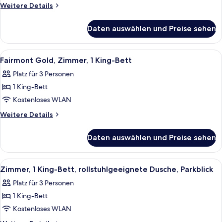
Bett,
Weitere
Weitere Details
Haltegriffe
Details
für
in
Daten auswählen und Preise sehen
Zimmer,
der
1 King-
Dusche,
Bett,
Alle
Ein Hotelzimmer mit einem großen Bett,
2
Parkblick
Haltegriffe
Fairmont Gold, Zimmer, 1 King-Bett
Fotos
in
anzeigen
Platz für 3 Personen
der
für
Dusche,
1 King-Bett
Fairmont
Parkblick
Gold,
Kostenloses WLAN
Zimmer,
Weitere
Weitere Details
1 King-
Details
für
Bett
Daten auswählen und Preise sehen
Fairmont
anzeigen
Gold,
Zimmer,
Alle
Hochwertige Bettwaren, Daunenbettde
2
1 King-
Zimmer, 1 King-Bett, rollstuhlgeeignete Dusche, Parkblick
Fotos
Bett
Platz für 3 Personen
für
1 King-Bett
Zimmer,
1 King-
Kostenloses WLAN
Bett,