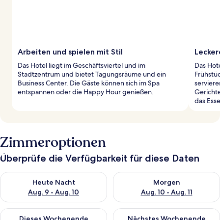
Arbeiten und spielen mit Stil
Lecker
Das Hotel liegt im Geschäftsviertel und im
Das Hote
Stadtzentrum und bietet Tagungsräume und ein
Frühstüc
Business Center. Die Gäste können sich im Spa
servier
entspannen oder die Happy Hour genießen.
Gericht
das Esse
Zimmeroptionen
Überprüfe die Verfügbarkeit für diese Daten
Überprüfe die Verfügbarkeit für heute Nacht, Aug. 9 - Aug. 10
Überprüfe die Verfügbarkeit fü
Heute Nacht
Morgen
Aug. 9 - Aug. 10
Aug. 10 - Aug. 11
Überprüfe die Verfügbarkeit für dieses Wochenende, Aug. 14 -
Überprüfe die Verfügbarkeit f
Dieses Wochenende
Nächstes Wochenende