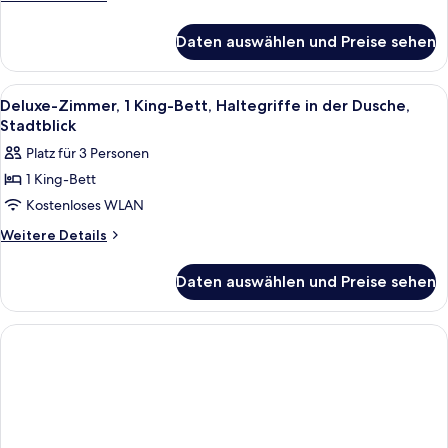
1 King-
Details
für
Bett
Daten auswählen und Preise sehen
Fairmont
anzeigen
King,
Zimmer,
Alle
Ein Hotelzimmer mit einem großen Bett
5
1 King-
Deluxe-Zimmer, 1 King-Bett, Haltegriffe in der Dusche,
Fotos
Bett
Stadtblick
für
Platz für 3 Personen
Deluxe-
1 King-Bett
Zimmer,
Kostenloses WLAN
1 King-
Bett,
Weitere
Weitere Details
Details
Haltegriffe
für
in
Daten auswählen und Preise sehen
Deluxe-
der
Zimmer,
Dusche,
1 King-
Bett,
Stadtblick
Haltegriffe
anzeigen
in
der
Dusche,
Stadtblick