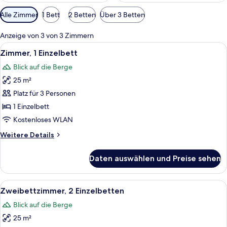
Verfügbare
Alle Zimmer
1 Bett
2 Betten
Über 3 Betten
Filter
für
Anzeige von 3 von 3 Zimmern
Zimmer
Alle
Ein Hotelzimmer mit Bett, Schreibtisc
9
Zimmer, 1 Einzelbett
Fotos
Blick auf die Berge
für
25 m²
Zimmer,
1 Einzelbett
Platz für 3 Personen
anzeigen
1 Einzelbett
Kostenloses WLAN
Weitere
Weitere Details
Details
für
Daten auswählen und Preise sehen
Zimmer,
1 Einzelbett
Alle
Ein modernes Hotelzimmer mit einem g
8
Zweibettzimmer, 2 Einzelbetten
Fotos
Blick auf die Berge
für
25 m²
Zweibettzimmer,