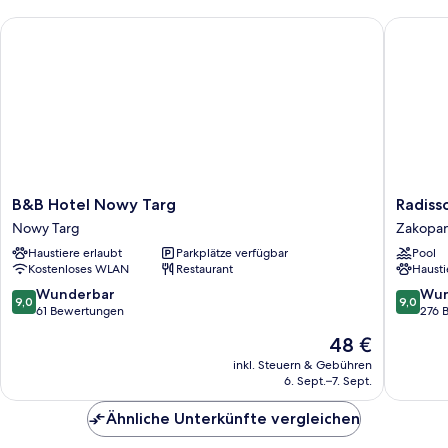
B&B Hotel Nowy Targ
Radisson
B&B
Radisso
B&B Hotel Nowy Targ
Radiss
Hotel
Blu
Nowy Targ
Zakopa
Nowy
Hotel
Haustiere erlaubt
Parkplätze verfügbar
Pool
Targ
&
Kostenloses WLAN
Restaurant
Hausti
Nowy
Residen
Targ
Zakopa
9.0
9.0
Wunderbar
Wun
9,0
9,0
Zakopa
von
von
61 Bewertungen
276 
10,
10,
Der
48 €
Wunderbar,
Wunder
Preis
61
276
inkl. Steuern & Gebühren
beträgt
6. Sept.–7. Sept.
Bewertungen
Bewert
48 €
Ähnliche Unterkünfte vergleichen