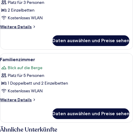
2 Einzelbetten
Platz für 3 Personen
anzeigen
2 Einzelbetten
Kostenloses WLAN
Weitere
Weitere Details
Details
für
Daten auswählen und Preise sehen
Zweibettzimmer,
2 Einzelbetten
Alle
Familienzimmer | Allergikerbettwaren
13
Familienzimmer
Fotos
Blick auf die Berge
für
Platz für 5 Personen
Familienzimmer
anzeigen
1 Doppelbett und 2 Einzelbetten
Kostenloses WLAN
Weitere
Weitere Details
Details
für
Daten auswählen und Preise sehen
Familienzimmer
Ähnliche Unterkünfte