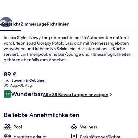
rück
Weiter
117+
Übersicht
Zimmer
Lage
Richtlinien
Im ibis Styles Nowy Targ übernachte nur 15 Autominuten entfernt
von: Erlebnisbad Gorący Potok. Lass dich mit Wellnessangeboten
verwöhnen und kehr im Na Szlaku ein, das internationale Küche
serviert. Ein Innenpool, eine Bar/Lounge und Fitnessmöglichkeiten
gehören ebenfalls zum Angebot.
Der
89 €
aktuelle
inkl. Steuern & Gebühren
Preis
30. Aug.–31. Aug.
Außenbereich
beträgt
Bewertungen
Wunderbar
9,2
Alle 38 Bewertungen anzeigen
89 €.
9,2 von 10.
Beliebte Annehmlichkeiten
Pool
Wellness
Haustiere erlaubt
Parkplätze verfügbar