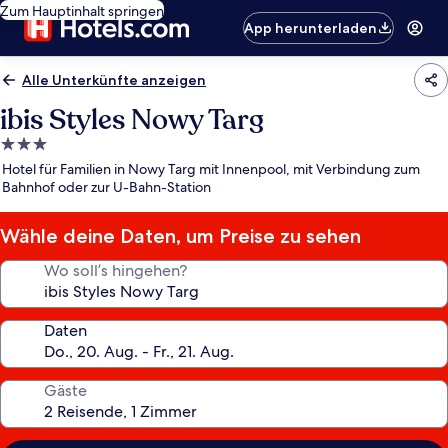
Zum Hauptinhalt springen
App herunterladen
Alle Unterkünfte anzeigen
ibis Styles Nowy Targ
3.0-
Sterne-
Hotel für Familien in Nowy Targ mit Innenpool, mit Verbindung zum
Unterkunft
Bahnhof oder zur U-Bahn-Station
Wähle deine Daten, um Preise zu sehen
Wo soll’s hingehen?
Daten
Gäste