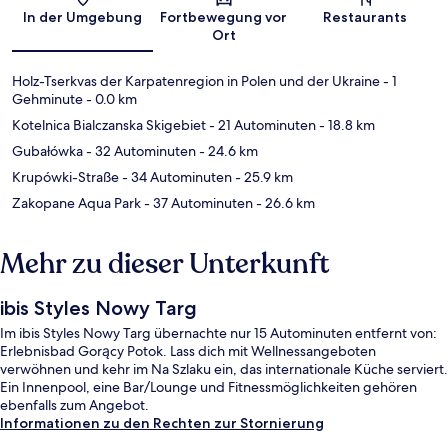
Karte
In der Umgebung
Fortbewegung vor
Restaurants
Ort
Holz-Tserkvas der Karpatenregion in Polen und der Ukraine
- 1
Gehminute
- 0.0 km
Kotelnica Bialczanska Skigebiet
- 21 Autominuten
- 18.8 km
Gubałówka
- 32 Autominuten
- 24.6 km
Krupówki-Straße
- 34 Autominuten
- 25.9 km
Zakopane Aqua Park
- 37 Autominuten
- 26.6 km
Mehr zu dieser Unterkunft
ibis Styles Nowy Targ
Im ibis Styles Nowy Targ übernachte nur 15 Autominuten entfernt von:
Erlebnisbad Gorący Potok. Lass dich mit Wellnessangeboten
verwöhnen und kehr im Na Szlaku ein, das internationale Küche serviert.
Ein Innenpool, eine Bar/Lounge und Fitnessmöglichkeiten gehören
ebenfalls zum Angebot.
Informationen zu den Rechten zur Stornierung