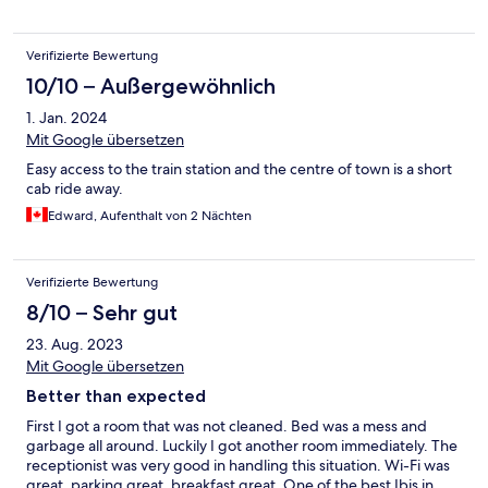
Verifizierte Bewertung
10/10 – Außergewöhnlich
1. Jan. 2024
Mit Google übersetzen
Easy access to the train station and the centre of town is a short
cab ride away.
Edward, Aufenthalt von 2 Nächten
Verifizierte Bewertung
8/10 – Sehr gut
23. Aug. 2023
Mit Google übersetzen
Better than expected
First I got a room that was not cleaned. Bed was a mess and
garbage all around. Luckily I got another room immediately. The
receptionist was very good in handling this situation. Wi-Fi was
great, parking great, breakfast great. One of the best Ibis in