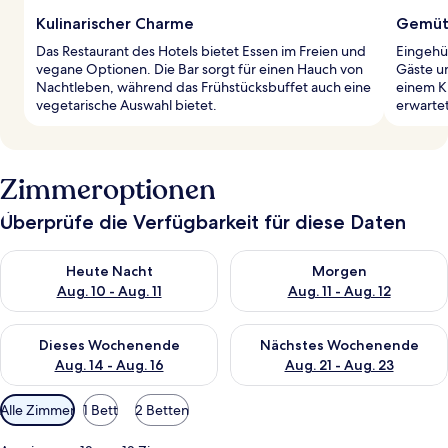
Kulinarischer Charme
Gemütl
Das Restaurant des Hotels bietet Essen im Freien und
Eingehül
vegane Optionen. Die Bar sorgt für einen Hauch von
Gäste u
Nachtleben, während das Frühstücksbuffet auch eine
einem K
vegetarische Auswahl bietet.
erwartet
Zimmeroptionen
Überprüfe die Verfügbarkeit für diese Daten
Überprüfe die Verfügbarkeit für heute Nacht, Aug. 10 - Aug. 11
Überprüfe die Verfügbarkeit fü
Heute Nacht
Morgen
Aug. 10 - Aug. 11
Aug. 11 - Aug. 12
Überprüfe die Verfügbarkeit für dieses Wochenende, Aug. 14 -
Überprüfe die Verfügbarkeit f
Dieses Wochenende
Nächstes Wochenende
Aug. 14 - Aug. 16
Aug. 21 - Aug. 23
Verfügbare
Alle Zimmer
1 Bett
2 Betten
Filter
für