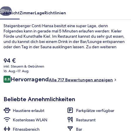
rück
Weiter
70+
Übersicht
Zimmer
Lage
Richtlinien
Steigenberger Conti Hansa besitzt eine super Lage, denn
Folgendes kann in gerade mal 5 Minuten erlaufen werden: Kieler
Förde und Kunsthalle Kiel. Im Restaurant kannst du sehr gut essen,
und du kannst dich bei einem Drink in der Bar/Lounge entspannen
oder den Tag in der Sauna ausklingen lassen. Zu den weiteren
Annehmlichkeiten dieses Hotels im luxuriösen Stil gehören
Fitnessmöglichkeiten, ein Dampfbad und eine Terrasse. Andere
Der
94 €
Reisende haben viel Gutes über das hilfsbereite Personal zu
aktuelle
inkl. Steuern & Gebühren
berichten.
Preis
16. Aug.–17. Aug.
Mittagessen, Abendessen und Brunch
beträgt
Bewertungen
Hervorragend
8,8
Alle 717 Bewertungen anzeigen
94 €.
8,8 von 10.
Beliebte Annehmlichkeiten
Haustiere erlaubt
Parkplätze verfügbar
Kostenloses WLAN
Restaurant
Fitnessbereich
Bar