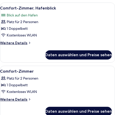
(Kiel)
Alle
Ein Hotelzimmer mit zwei Betten, eine
7
Comfort-Zimmer, Hafenblick
Fotos
Blick auf den Hafen
für
Platz für 2 Personen
Comfort-
Zimmer,
1 Doppelbett
Hafenblick
Kostenloses WLAN
anzeigen
Weitere
Weitere Details
Details
für
Daten auswählen und Preise sehen
Comfort-
Zimmer,
Hafenblick
Alle
Ein Hotelzimmer mit einem großen Bett
5
Comfort-Zimmer
Fotos
Platz für 2 Personen
für
1 Doppelbett
Comfort-
Zimmer
Kostenloses WLAN
anzeigen
Weitere
Weitere Details
Details
für
Daten auswählen und Preise sehen
Comfort-