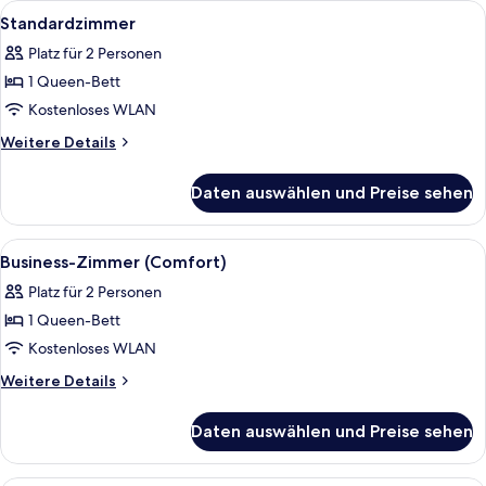
Alle
Ein Hotelzimmer mit einem großen Bett
5
Standardzimmer
Fotos
Platz für 2 Personen
für
1 Queen-Bett
Standardzimmer
anzeigen
Kostenloses WLAN
Weitere
Weitere Details
Details
für
Daten auswählen und Preise sehen
Standardzimmer
Alle
Ein Hotelzimmer mit einem großen Bett
5
Business-Zimmer (Comfort)
Fotos
Platz für 2 Personen
für
1 Queen-Bett
Business-
Zimmer
Kostenloses WLAN
(Comfort)
Weitere
Weitere Details
anzeigen
Details
für
Daten auswählen und Preise sehen
Business-
Zimmer
(Comfort)
Ein Hotelzimmer mit einem großen Bett