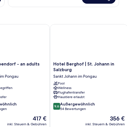
Doppelzimmer
dorf - an adults only place
Hotel Berghof | St. Johann in Salzbur
Hotel
endorf - an adults
Hotel Berghof | St. Johann in
Berghof
Salzburg
|
 im Pongau
Sankt Johann im Pongau
St.
Johann
Pool
egriffen
Wellness
in
Flughafentransfer
Salzburg
nsfer
Haustiere erlaubt
Sankt
9.6
wöhnlich
Johann
Außergewöhnlich
9,6
von
ngen
im
54 Bewertungen
10,
Pongau
Der
Der
417 €
356 €
ich,
Außergewöhnlich,
Preis
Preis
54
inkl. Steuern & Gebühren
inkl. Steuern & Gebühren