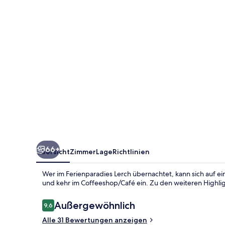
66+
Übersicht
Zimmer
Lage
Richtlinien
Wer im Ferienparadies Lerch übernachtet, kann sich auf e
und kehr im Coffeeshop/Café ein. Zu den weiteren Highli
Bewertungen
Außergewöhnlich
9,6
9,6 von 10.
Alle 31 Bewertungen anzeigen