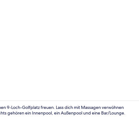
Restaurant
inen 9-Loch-Golfplatz freuen. Lass dich mit Massagen verwöhnen
ghts gehören ein Innenpool, ein Außenpool und eine Bar/Lounge.
Innenpool, A