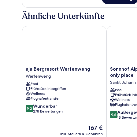
Familien-
Suite,
Balkon
Ähnliche Unterkünfte
aja Bergresort Werfenweng
Sonnhof Alpen
aja
Sonnhof
aja Bergresort Werfenweng
Sonnhof Alp
Bergresort
Alpendorf
only place
Werfenweng
Werfenweng
-
Sankt Johann
Pool
Werfenweng
an
Frühstück inbegriffen
adults
Pool
Wellness
Frühstück inb
only
Flughafentransfer
Wellness
place
Flughafentra
9.2
Wunderbar
Sankt
9,2
von
278 Bewertungen
9.6
Johann
Außerge
9,6
10,
von
im
18 Bewertu
Wunderbar,
10,
Pongau
Der
167 €
278
Außergewöhnl
Preis
Bewertungen
18
inkl. Steuern & Gebühren