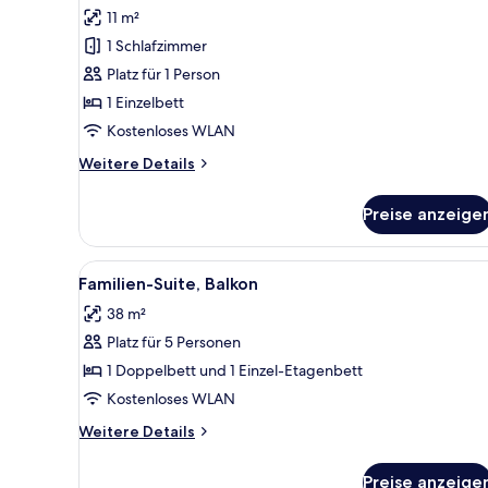
Einzelzimmer
Bewertung)
11 m²
anzeigen
1 Schlafzimmer
Platz für 1 Person
1 Einzelbett
Kostenloses WLAN
Weitere
Weitere Details
Details
für
Preise anzeige
Einzelzimmer
Alle
Familien-Suite, Balkon | Zimme
4
Familien-Suite, Balkon
Fotos
38 m²
für
Platz für 5 Personen
Familien-
Suite,
1 Doppelbett und 1 Einzel-Etagenbett
Balkon
Kostenloses WLAN
anzeigen
Weitere
Weitere Details
Details
für
Preise anzeige