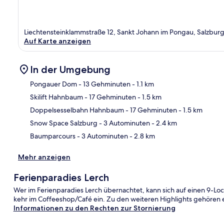
Liechtensteinklammstraße 12, Sankt Johann im Pongau, Salzbur
Auf Karte anzeigen
In der Umgebung
Pongauer Dom
- 13 Gehminuten
- 1.1 km
Skilift Hahnbaum
- 17 Gehminuten
- 1.5 km
Kar
Doppelsesselbahn Hahnbaum
- 17 Gehminuten
- 1.5 km
Snow Space Salzburg
- 3 Autominuten
- 2.4 km
Baumparcours
- 3 Autominuten
- 2.8 km
Mehr anzeigen
Ferienparadies Lerch
Wer im Ferienparadies Lerch übernachtet, kann sich auf einen 9-L
kehr im Coffeeshop/Café ein. Zu den weiteren Highlights gehören 
Informationen zu den Rechten zur Stornierung