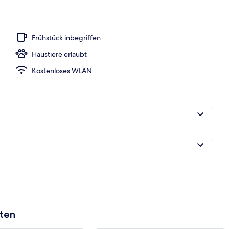
chreibtisch, kostenloses WLAN, individuell dekoriert
Frühstück inbegriffen
Haustiere erlaubt
Kostenloses WLAN
aten