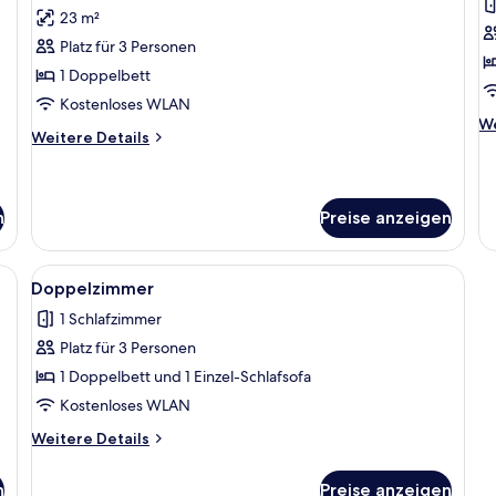
Doppelzimmer,
F
Bewertungen)
23 m²
Balkon
S
Platz für 3 Personen
anzeigen
a
1 Doppelbett
Kostenloses WLAN
We
We
Weitere
Weitere Details
De
Details
fü
für
Fa
Doppelzimmer,
Su
Balkon
n
Preise anzeigen
rsafe, Schreibtisch, kostenloses WLAN, individuell dekoriert
Alle
Ein Schlafzimmer mit einem hölzernen
5
Doppelzimmer
Fotos
1 Schlafzimmer
für
Platz für 3 Personen
Doppelzimmer
anzeigen
1 Doppelbett und 1 Einzel-Schlafsofa
Kostenloses WLAN
Weitere
Weitere Details
Details
für
n
Preise anzeigen