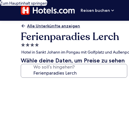
Zum Hauptinhalt springen
Reisen buchen
Alle Unterkünfte anzeigen
Ferienparadies Lerch
4.0-
Sterne-
Hotel in Sankt Johann im Pongau mit Golfplatz und Außenpo
Unterkunft
Wähle deine Daten, um Preise zu sehen
Wo soll’s hingehen?
Fotogalerie
von
Ferienparadies
Lerch