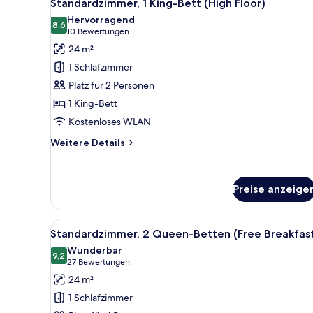
18
Standardzimmer, 1 King-Bett (High Floor)
Fotos
Hervorragend
für
8,6
8,6 von 10
(10
10 Bewertungen
Standardzimmer,
Bewertungen)
24 m²
1 King-
1 Schlafzimmer
Bett
Platz für 2 Personen
(High
1 King-Bett
Floor)
Kostenloses WLAN
anzeigen
Weitere
Weitere Details
Details
für
Standardzimmer,
Preise anzeige
1 King-
Bett
(High
Alle
Blick über die Stadt von eine
Floor)
8
Standardzimmer, 2 Queen-Betten (Free Breakfas
Fotos
Wunderbar
für
9,2
9,2 von 10
(27
27 Bewertungen
Standardzimmer,
Bewertungen)
24 m²
2 Queen-
1 Schlafzimmer
Betten