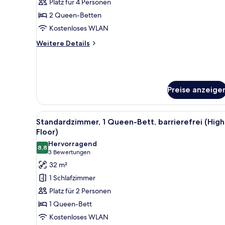
Platz für 4 Personen
(Free
2 Queen-Betten
Breakfast)
Kostenloses WLAN
anzeigen
Weitere
Weitere Details
Details
für
Standardzimmer,
2 Queen-
Betten
Preise anzeige
(Free
Breakfast)
Alle
Ein Hotelzimmer mit Bett, einer
10
Standardzimmer, 1 Queen-Bett, barrierefrei (High
Fotos
Floor)
für
Hervorragend
8,8
Standardzimmer,
8,8 von 10
(3
3 Bewertungen
1
Bewertungen)
32 m²
Queen-
1 Schlafzimmer
Bett,
Platz für 2 Personen
barrierefrei
1 Queen-Bett
(High
Kostenloses WLAN
Floor)