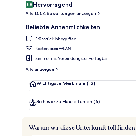
Bewertungen
Hervorragend
8,8
8,8 von 10.
Alle 1.004 Bewertungen anzeigen
Blick auf die
Beliebte Annehmlichkeiten
Frühstück inbegriffen
Kostenloses WLAN
Zimmer mit Verbindungstür verfügbar
Alle anzeigen
Wichtigste Merkmale
(12)
Sich wie zu Hause fühlen
(6)
Warum wir diese Unterkunft toll finden