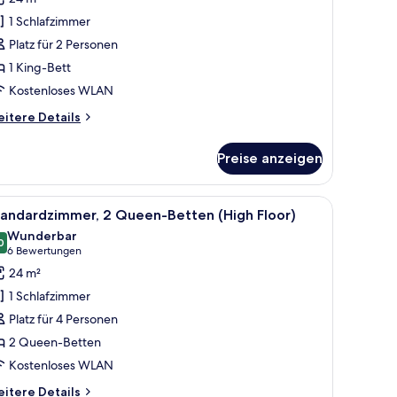
artenblick
1 Schlafzimmer
Botanic,
Platz für 2 Personen
ree
1 King-Bett
rkfast)
Kostenloses WLAN
nzeigen
itere
itere Details
tails
r
Preise anzeigen
andardzimmer,
King-
tt,
durch ein Fenster.
ke mit Kissen, einem kleinen Tisch und Blick auf eine Stadtlandschaft durch ei
le
Hochwertige Bettwaren, Pillowtop-Betten, Zi
10
rtenblick
tandardzimmer, 2 Queen-Betten (High Floor)
otos
otanic,
Wunderbar
ee
ür
0
9,0 von 10
(6
6 Bewertungen
kfast)
tandardzimmer,
Bewertungen)
24 m²
 Queen-
1 Schlafzimmer
etten
Platz für 4 Personen
High
2 Queen-Betten
loor)
Kostenloses WLAN
nzeigen
itere
itere Details