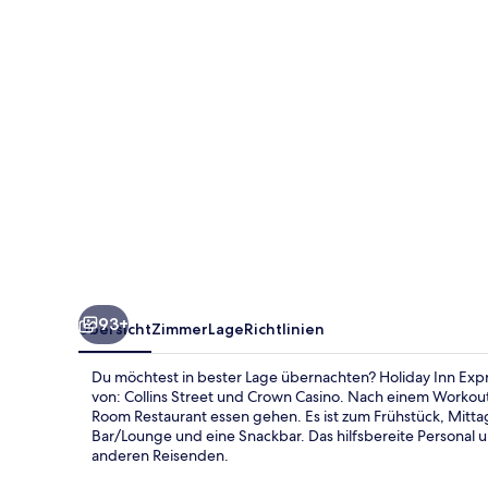
Southbank
by
IHG
93+
Übersicht
Zimmer
Lage
Richtlinien
Du möchtest in bester Lage übernachten? Holiday Inn Exp
von: Collins Street und Crown Casino. Nach einem Workout
Room Restaurant essen gehen. Es ist zum Frühstück, Mitt
Bar/Lounge und eine Snackbar. Das hilfsbereite Personal u
anderen Reisenden.