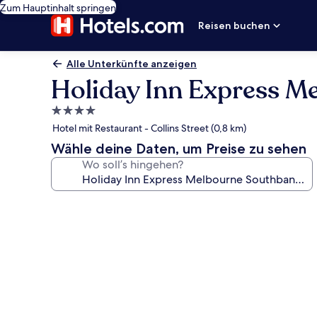
Zum Hauptinhalt springen
Reisen buchen
Alle Unterkünfte anzeigen
Holiday Inn Express M
4.0-
Sterne-
Hotel mit Restaurant - Collins Street (0,8 km)
Unterkunft
Wähle deine Daten, um Preise zu sehen
Wo soll’s hingehen?
Fotogalerie
von
Holiday
Inn
Express
Melbourne