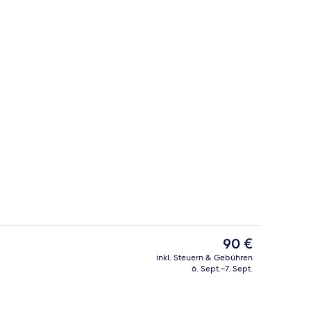
ch
Bar (in der Unterkunft)
Der
90 €
aktuelle
inkl. Steuern & Gebühren
Preis
6. Sept.–7. Sept.
Bettwaren, Pillowtop-Betten, Zimmersafe, Schreibtisch
Tagungsbereich
beträgt
90 €.