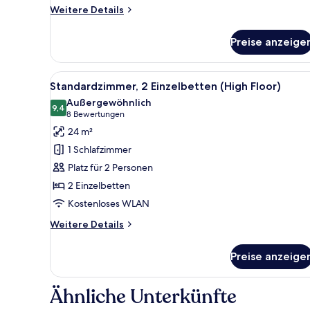
anzeigen
Weitere
Weitere Details
Details
für
Preise anzeige
Standardzimmer,
1
Queen-
Alle
Ein Hotelzimmer mit zwei Bette
7
Bett,
Standardzimmer, 2 Einzelbetten (High Floor)
Fotos
barrierefrei
Außergewöhnlich
(High
für
9,4
9,4 von 10
(8
8 Bewertungen
Floor)
Standardzimmer,
Bewertungen)
24 m²
2 Einzelbetten
1 Schlafzimmer
(High
Platz für 2 Personen
Floor)
2 Einzelbetten
anzeigen
Kostenloses WLAN
Weitere
Weitere Details
Details
für
Preise anzeige
Standardzimmer,
2 Einzelbetten
(High
Ähnliche Unterkünfte
Floor)