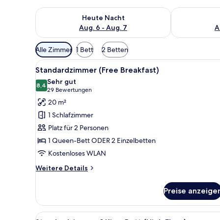
Überprüfe die Verfügbarkeit für heute Nacht, Aug. 6
Überprüfe die
Heute Nacht
Aug. 6 - Aug. 7
A
Verfügbare
Alle Zimmer
1 Bett
2 Betten
Filter
Alle
Ein Hotelzimmer mit einem gro
für
9
Standardzimmer (Free Breakfast)
Fotos
Zimmer
Sehr gut
für
8,4
8,4 von 10
(29
29 Bewertungen
Standardzimmer
Bewertungen)
20 m²
(Free
1 Schlafzimmer
Breakfast)
Platz für 2 Personen
anzeigen
1 Queen-Bett ODER 2 Einzelbetten
Kostenloses WLAN
Weitere
Weitere Details
Details
für
Preise anzeige
Standardzimmer
(Free
Breakfast)
Alle
Ein Zimmer mit großem Fenster