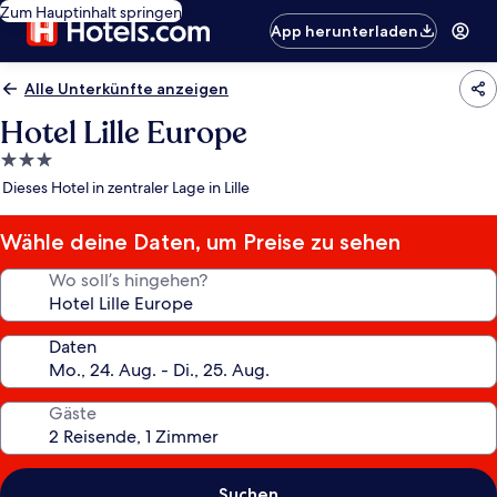
Zum Hauptinhalt springen
App herunterladen
Alle Unterkünfte anzeigen
Hotel Lille Europe
3.0-
Sterne-
Dieses Hotel in zentraler Lage in Lille
Unterkunft
Wähle deine Daten, um Preise zu sehen
Wo soll’s hingehen?
Daten
Gäste
Suchen