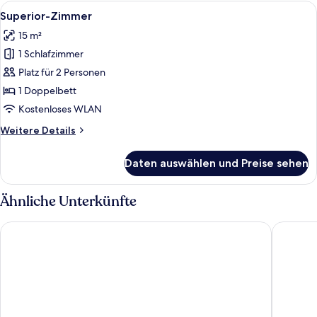
Alle
Ein Hotelzimmer mit einem Bett, eine
6
Superior-Zimmer
Fotos
15 m²
für
1 Schlafzimmer
Superior-
Zimmer
Platz für 2 Personen
anzeigen
1 Doppelbett
Kostenloses WLAN
Weitere
Weitere Details
Details
für
Daten auswählen und Preise sehen
Superior-
Zimmer
Ähnliche Unterkünfte
Hotel Chagnot
Appart'Ci