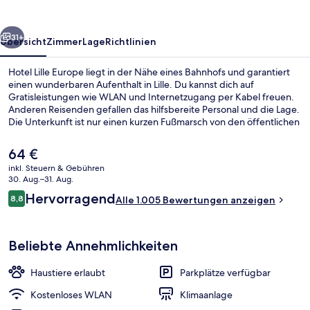
rück
Weiter
31+
Übersicht
Zimmer
Lage
Richtlinien
Hotel Lille Europe liegt in der Nähe eines Bahnhofs und garantiert
einen wunderbaren Aufenthalt in Lille. Du kannst dich auf
Gratisleistungen wie WLAN und Internetzugang per Kabel freuen.
Anderen Reisenden gefallen das hilfsbereite Personal und die Lage.
Die Unterkunft ist nur einen kurzen Fußmarsch von den öffentlichen
Verkehrsmitteln entfernt: Zur U-Bahn läuft man 3 Minuten
(Metrostation Lille Flandres) bzw. 9 Minuten (Station Mairie de Lille).
Der
64 €
aktuelle
inkl. Steuern & Gebühren
Preis
30. Aug.–31. Aug.
Speisen
beträgt
Bewertungen
Hervorragend
8,8
Alle 1.005 Bewertungen anzeigen
64 €.
8,8 von 10.
Beliebte Annehmlichkeiten
Haustiere erlaubt
Parkplätze verfügbar
Kostenloses WLAN
Klimaanlage