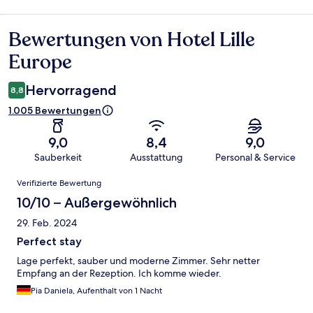
Bewertungen von Hotel Lille
Bewertungen
Europe
Hervorragend
8,8
1.005 Bewertungen
9,0
8,4
9,0
Sauberkeit
Ausstattung
Personal & Service
Bewertungen
Verifizierte Bewertung
10/10 – Außergewöhnlich
29. Feb. 2024
Perfect stay
Lage perfekt, sauber und moderne Zimmer. Sehr netter
Empfang an der Rezeption. Ich komme wieder.
Pia Daniela, Aufenthalt von 1 Nacht