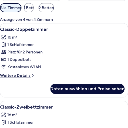
Verfügbare
Alle Zimmer
1 Bett
2 Betten
Filter
für
Anzeige von 4 von 4 Zimmern
Zimmer
Alle
Ein Hotelzimmer mit Bett, Schreibtisc
6
Classic-Doppelzimmer
Fotos
16 m²
für
1 Schlafzimmer
Classic-
Doppelzimmer
Platz für 2 Personen
anzeigen
1 Doppelbett
Kostenloses WLAN
Weitere
Weitere Details
Details
für
Daten auswählen und Preise sehen
Classic-
Doppelzimmer
Alle
Ein Hotelzimmer mit Bett, Nachttisch
7
Classic-Zweibettzimmer
Fotos
16 m²
für
1 Schlafzimmer
Classic-