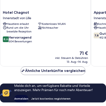
Hotel
Appart'C
Hotel Chagnot
Appart
Chagnot
Confort
Innenstadt von Lille
Innensta
Innenstadt
Lille
Haustiere erlaubt
Kostenloses WLAN
Kochn
von
Grand
Rund um die Uhr
Nichtraucher
Hausti
Lille
Palais
besetzte Rezeption
Innenst
7.8
Gut
7,8
8.6
Hervorragend
von
von
412 
8,6
von
604 Bewertungen
Lille
10,
10,
Gut,
Hervorragend,
412
Der
71 €
604
Bewert
Preis
inkl. Steuern & Gebühren
Bewertungen
beträgt
13. Aug.–14. Aug.
71 €
Ähnliche Unterkünfte vergleichen
Melde dich an, um verfügbare Rabatte und Vorteile
anzuzeigen. Mehr Prämien für noch mehr Abenteuer!
Anmelden
Jetzt kostenlos registrieren