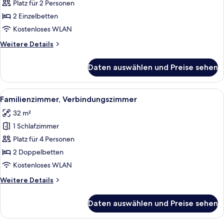
Zweibettzimmer
Platz für 2 Personen
anzeigen
2 Einzelbetten
Kostenloses WLAN
Weitere
Weitere Details
Details
für
Daten auswählen und Preise sehen
Classic-
Zweibettzimmer
Alle
Ein Hotelzimmer mit Schreibtisch, St
6
Familienzimmer, Verbindungszimmer
Fotos
32 m²
für
1 Schlafzimmer
Familienzimmer,
Verbindungszimmer
Platz für 4 Personen
anzeigen
2 Doppelbetten
Kostenloses WLAN
Weitere
Weitere Details
Details
für
Daten auswählen und Preise sehen
Familienzimmer,
Verbindungszimmer