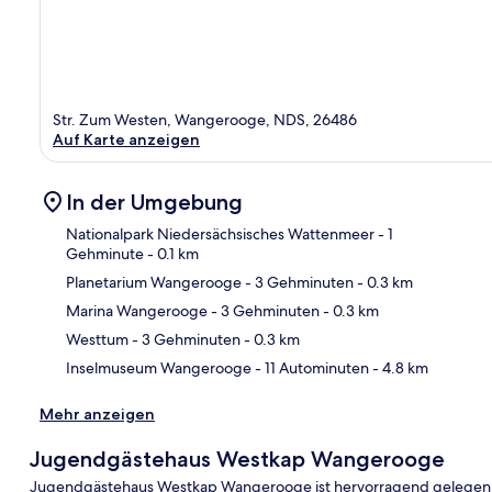
Str. Zum Westen, Wangerooge, NDS, 26486
Auf Karte anzeigen
In der Umgebung
Nationalpark Niedersächsisches Wattenmeer
- 1
Gehminute
- 0.1 km
Planetarium Wangerooge
- 3 Gehminuten
- 0.3 km
Kar
Marina Wangerooge
- 3 Gehminuten
- 0.3 km
Westtum
- 3 Gehminuten
- 0.3 km
Inselmuseum Wangerooge
- 11 Autominuten
- 4.8 km
Mehr anzeigen
Jugendgästehaus Westkap Wangerooge
Jugendgästehaus Westkap Wangerooge ist hervorragend gelegen,