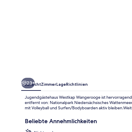
23+
Übersicht
Zimmer
Lage
Richtlinien
Jugendgästehaus Westkap Wangerooge ist hervorragend 
entfernt von: Nationalpark Niedersächsisches Wattenme
mit Volleyball und Surfen/Bodyboarden aktiv bleiben.Weite
Beliebte Annehmlichkeiten