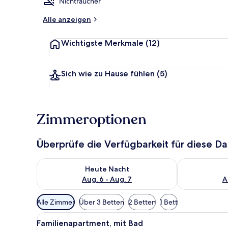
Nichtraucher
Alle anzeigen
Windsurfen, 
Wichtigste Merkmale
(12)
Sich wie zu Hause fühlen
(5)
Zimmeroptionen
Überprüfe die Verfügbarkeit für diese D
Überprüfe die Verfügbarkeit für heute Nacht, Aug. 6
Überprüfe die
Heute Nacht
Aug. 6 - Aug. 7
A
Verfügbare
Alle Zimmer
Über 3 Betten
2 Betten
1 Bett
Filter
Alle
Familienapartment, mit Bad |
für
8
Familienapartment, mit Bad