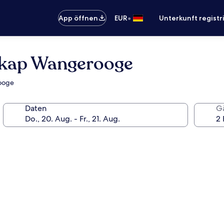
•
App öffnen
EUR
Unterkunft registr
tkap Wangerooge
rooge
Daten
G