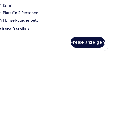
otos
12 m²
ür
Platz für 2 Personen
weibettzimmer,
emeinschaftsbad
1 Einzel-Etagenbett
nzeigen
itere
itere Details
tails
r
Preise anzeigen
eibettzimmer,
meinschaftsbad