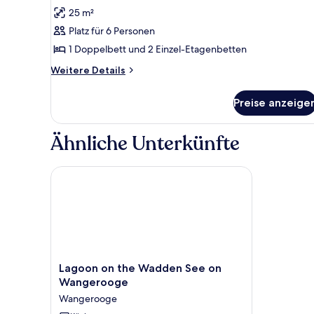
Fotos
Zimmer
25 m²
für
Platz für 6 Personen
Familienapartment,
mit
1 Doppelbett und 2 Einzel-Etagenbetten
Bad
Weitere
Weitere Details
anzeigen
Details
für
Preise anzeige
Familienapartment,
mit
Bad
Ähnliche Unterkünfte
Lagoon on the Wadden See on Wangerooge
Lagoon
Lagoon on the Wadden See on
on
Wangerooge
the
Wangerooge
Wadden