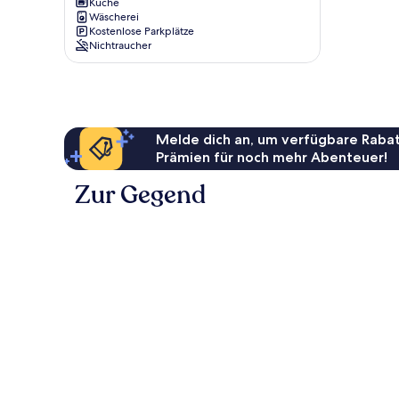
See
Küche
Wäscherei
on
Kostenlose Parkplätze
Wangerooge
Nichtraucher
Wangerooge
Melde dich an, um verfügbare Rabat
Prämien für noch mehr Abenteuer!
Zur Gegend