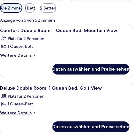
Verfügbare
Alle Zimmer
1 Bett
2 Betten
Filter
für
Anzeige von 5 von 5 Zimmern
Zimmer
Alle
Ein Hotelzimmer mit Bett, zwei Stühle
5
Comfort Double Room, 1 Queen Bed, Mountain View
Fotos
Platz für 2 Personen
für
1 Queen-Bett
Comfort
Double
Weitere
Weitere Details
Details
Room,
für
1
Daten auswählen und Preise sehen
Comfort
Queen
Double
Bed,
Room,
Alle
Ein Hotelzimmer mit einem großen Bett
6
1
Mountain
Deluxe Double Room, 1 Queen Bed, Golf View
Fotos
Queen
View
Platz für 2 Personen
Bed,
für
anzeigen
Mountain
1 Queen-Bett
Deluxe
View
Double
Weitere
Weitere Details
Details
Room,
für
1
Daten auswählen und Preise sehen
Deluxe
Queen