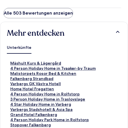
Alle 503 Bewertungen anzeigen
Mehr entdecken
Unterkünfte
L
Mäshult Kurs & Lägergård
i
L
4 Person Holiday Home in Tvaaker-by Traum
n
i
L
Malistorpets Rosor Bed & Kitchen
k
n
i
L
Falkenberg Strandbad
,
k
n
i
L
Varbergs GK Västra Hotell
d
,
k
n
i
L
Home Hotel Fregatten
e
d
,
k
n
i
L
4 Person Holiday Home in Rolfstorp
r
e
d
,
k
n
i
L
3 Person Holiday Home in Traslovslage
d
r
e
d
,
k
n
i
L
4 Star Holiday Home in Varberg
i
d
r
e
d
,
k
n
i
L
Varbergs Stadshotell & Asia Spa
e
i
d
r
e
d
,
k
n
i
L
Grand Hotel Falkenberg
f
e
i
d
r
e
d
,
k
n
i
L
4 Person Holiday Park Home in Rolfstorp
o
f
e
i
d
r
e
d
,
k
n
i
L
Stopover Falkenberg