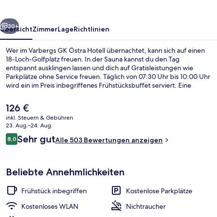
rück
Weiter
30+
Übersicht
Zimmer
Lage
Richtlinien
Wer im Varbergs GK Östra Hotell übernachtet, kann sich auf einen
18-Loch-Golfplatz freuen. In der Sauna kannst du den Tag
entspannt ausklingen lassen und dich auf Gratisleistungen wie
Parkplätze ohne Service freuen. Täglich von 07:30 Uhr bis 10:00 Uhr
wird ein im Preis inbegriffenes Frühstücksbuffet serviert. Eine
Terrasse und ein Garten gehören ebenfalls zum Angebot.
Der
126 €
aktuelle
inkl. Steuern & Gebühren
Preis
23. Aug.–24. Aug.
Terrasse/Patio
beträgt
Bewertungen
Sehr gut
8,0
Alle 503 Bewertungen anzeigen
126 €.
8,0 von 10.
Beliebte Annehmlichkeiten
Frühstück inbegriffen
Kostenlose Parkplätze
Kostenloses WLAN
Nichtraucher