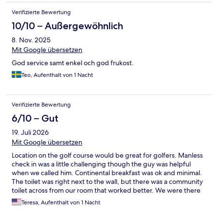
Verifizierte Bewertung
10/10 – Außergewöhnlich
8. Nov. 2025
Mit Google übersetzen
God service samt enkel och god frukost.
Teo, Aufenthalt von 1 Nacht
Verifizierte Bewertung
6/10 – Gut
19. Juli 2026
Mit Google übersetzen
Location on the golf course would be great for golfers. Manless
check in was a little challenging though the guy was helpful
when we called him. Continental breakfast was ok and minimal.
The toilet was right next to the wall, but there was a community
toilet across from our room that worked better. We were there
in the summer with the cart garage below the window, so
Teresa, Aufenthalt von 1 Nacht
couldn't open the window for the noise. This would be
miserable on a hot summer day. Addition of a vanity, shower