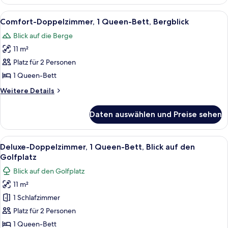
Double
Bed,
Room,
Alle
Ein Hotelzimmer mit Bett, zwei Stühlen,
5
1
Golf
Comfort-Doppelzimmer, 1 Queen-Bett, Bergblick
Fotos
Queen
View
Blick auf die Berge
Bed,
für
anzeigen
Golf
11 m²
Comfort-
View
Doppelzimmer,
Platz für 2 Personen
1
1 Queen-Bett
Queen-
Weitere
Weitere Details
Bett,
Details
Bergblick
für
Daten auswählen und Preise sehen
Comfort-
anzeigen
Doppelzimmer,
1
Alle
Ein Hotelzimmer mit einem großen Bett
6
Queen-
Deluxe-Doppelzimmer, 1 Queen-Bett, Blick auf den
Fotos
Bett,
Golfplatz
Bergblick
für
Blick auf den Golfplatz
Deluxe-
11 m²
Doppelzimmer,
1 Schlafzimmer
1
Queen-
Platz für 2 Personen
Bett,
1 Queen-Bett