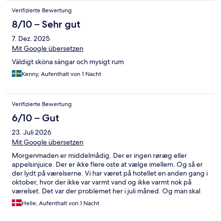
Verifizierte Bewertung
8/10 – Sehr gut
7. Dez. 2025
Mit Google übersetzen
Väldigt sköna sängar och mysigt rum
Kenny, Aufenthalt von 1 Nacht
Verifizierte Bewertung
6/10 – Gut
23. Juli 2026
Mit Google übersetzen
Morgenmaden er middelmådig. Der er ingen røræg eller
appelsinjuice. Der er ikke flere oste at vælge imellem. Og så er
der lydt på værelserne. Vi har været på hotellet en anden gang i
oktober, hvor der ikke var varmt vand og ikke varmt nok på
værelset. Det var der problemet her i juli måned. Og man skal
være forberedt på trapper. Der er ingen elevator.
Helle, Aufenthalt von 1 Nacht