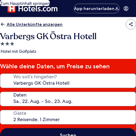
Zum Hauptinhalt springen
App herunterladen
Alle Unterkünfte anzeigen
Varbergs GK Östra Hotell
3.0-
Sterne-
Hotel mit Golfplatz
Unterkunft
Wähle deine Daten, um Preise zu sehen
Wo soll’s hingehen?
Daten
Gäste
Suchen