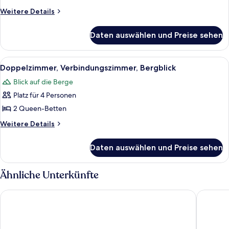
Blick
Weitere
Weitere Details
auf
Details
den
für
Daten auswählen und Preise sehen
Deluxe-
Golfplatz
Doppelzimmer,
anzeigen
1
Alle
Ein Hotelzimmer mit zwei Betten, eine
4
Queen-
Doppelzimmer, Verbindungszimmer, Bergblick
Fotos
Bett,
Blick auf die Berge
Blick
für
auf
Platz für 4 Personen
Doppelzimmer,
den
Verbindungszimmer,
2 Queen-Betten
Golfplatz
Bergblick
Weitere
Weitere Details
anzeigen
Details
für
Daten auswählen und Preise sehen
Doppelzimmer,
Verbindungszimmer,
Bergblick
Ähnliche Unterkünfte
Alkoven Logi
Varbergs