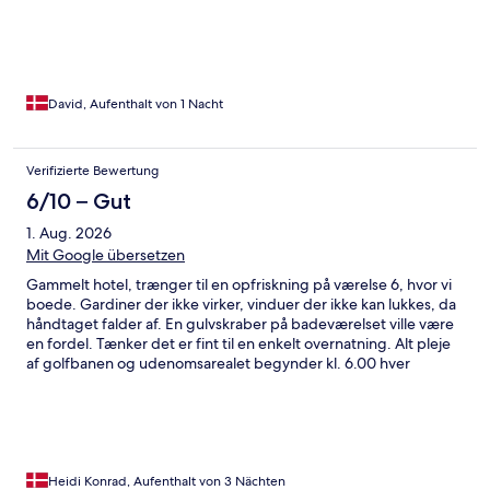
David, Aufenthalt von 1 Nacht
Verifizierte Bewertung
6/10 – Gut
1. Aug. 2026
Mit Google übersetzen
Gammelt hotel, trænger til en opfriskning på værelse 6, hvor vi
boede. Gardiner der ikke virker, vinduer der ikke kan lukkes, da
håndtaget falder af. En gulvskraber på badeværelset ville være
en fordel. Tænker det er fint til en enkelt overnatning. Alt pleje
af golfbanen og udenomsarealet begynder kl. 6.00 hver
morgen, så man kan ikke sove længe hvis planen er det 😅
Personalet var imødekommende og søde. Morgenmaden er
ikke en kulinarisk oplevelse, men okay til hotellets standard og så
kan man godt savne det danske brød 😄
Heidi Konrad, Aufenthalt von 3 Nächten