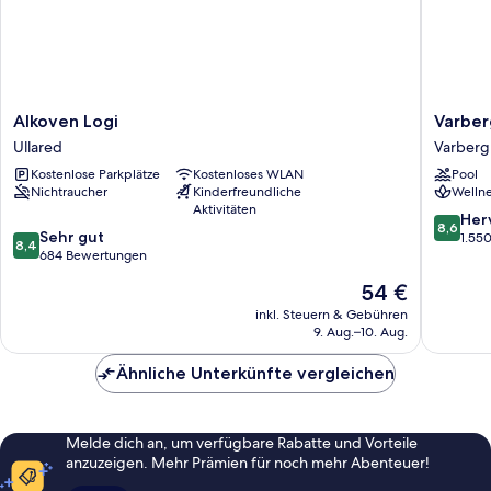
Alkoven
Varberg
Alkoven Logi
Varber
Logi
Kusthote
Ullared
Varberg
Ullared
Varberg
Kostenlose Parkplätze
Kostenloses WLAN
Pool
Nichtraucher
Kinderfreundliche
Wellne
Aktivitäten
8.6
Her
8,6
8.4
Sehr gut
von
1.55
8,4
von
684 Bewertungen
10,
10,
Hervorr
Der
54 €
Sehr
1.550
Preis
gut,
inkl. Steuern & Gebühren
Bewert
beträgt
9. Aug.–10. Aug.
684
54 €
Bewertungen
Ähnliche Unterkünfte vergleichen
Melde dich an, um verfügbare Rabatte und Vorteile
anzuzeigen. Mehr Prämien für noch mehr Abenteuer!