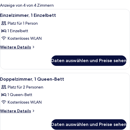
für
Anzeige von 4 von 4 Zimmern
Zimmer
Alle
Ein Schlafzimmer mit schräg versiegel
1
Einzelzimmer, 1 Einzelbett
Fotos
Platz für 1 Person
für
1 Einzelbett
Einzelzimmer,
1 Einzelbett
Kostenloses WLAN
anzeigen
Weitere
Weitere Details
Details
für
Daten auswählen und Preise sehen
Einzelzimmer,
1 Einzelbett
Alle
Ein Schlafzimmer mit einem Bett, zwe
6
Doppelzimmer, 1 Queen-Bett
Fotos
Platz für 2 Personen
für
1 Queen-Bett
Doppelzimmer,
1
Kostenloses WLAN
Queen-
Weitere
Weitere Details
Bett
Details
für
anzeigen
Daten auswählen und Preise sehen
Doppelzimmer,