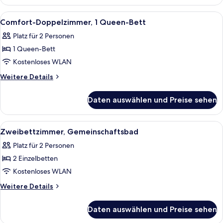
1
Queen-
Alle
Ein Schlafzimmer mit einem hölzernen
4
Bett
Comfort-Doppelzimmer, 1 Queen-Bett
Fotos
Platz für 2 Personen
für
1 Queen-Bett
Comfort-
Doppelzimmer,
Kostenloses WLAN
1
Weitere
Weitere Details
Queen-
Details
für
Bett
Daten auswählen und Preise sehen
Comfort-
anzeigen
Doppelzimmer,
1
Alle
Ein kleiner, gemütlicher Raum mit zwe
1
Queen-
Zweibettzimmer, Gemeinschaftsbad
Fotos
Bett
Platz für 2 Personen
für
2 Einzelbetten
Zweibettzimmer,
Gemeinschaftsbad
Kostenloses WLAN
anzeigen
Weitere
Weitere Details
Details
für
Daten auswählen und Preise sehen
Zweibettzimmer,
Gemeinschaftsbad