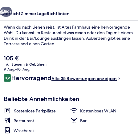
rück
Weiter
50+
Übersicht
Zimmer
Lage
Richtlinien
Wenn du nach Lienen reist, ist Altes Farmhaus eine hervorragende
Wahl. Du kannst im Restaurant etwas essen oder den Tag mit einem
Drink in der Bar/Lounge ausklingen lassen. Außerdem gibt es eine
Terrasse and einen Garten.
Der
105 €
aktuelle
inkl. Steuern & Gebühren
Preis
9. Aug.–10. Aug.
beträgt
Bewertungen
Hervorragend
8,6
Restaurant
Alle 35 Bewertungen anzeigen
105 €.
8,6 von 10.
Beliebte Annehmlichkeiten
Kostenlose Parkplätze
Kostenloses WLAN
Restaurant
Bar
Wäscherei