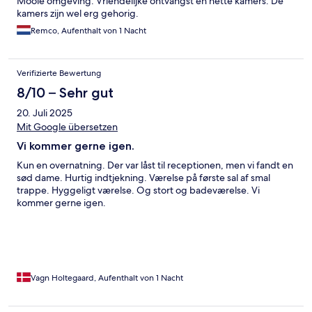
Mooie omgeving. Vriendelijke ontvangst en nette kamers. De
kamers zijn wel erg gehorig.
Remco, Aufenthalt von 1 Nacht
Verifizierte Bewertung
8/10 – Sehr gut
20. Juli 2025
Mit Google übersetzen
Vi kommer gerne igen.
Kun en overnatning. Der var låst til receptionen, men vi fandt en
sød dame. Hurtig indtjekning. Værelse på første sal af smal
trappe. Hyggeligt værelse. Og stort og badeværelse. Vi
kommer gerne igen.
Vagn Holtegaard, Aufenthalt von 1 Nacht