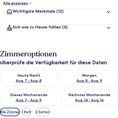
Alle anzeigen
Wichtigste Merkmale
(12)
Sich wie zu Hause fühlen
(6)
Zimmeroptionen
Überprüfe die Verfügbarkeit für diese Daten
Überprüfe die Verfügbarkeit für heute Nacht, Aug. 7 - Aug. 8.
Überprüfe die Verfügbarkeit f
Heute Nacht
Morgen
Aug. 7 - Aug. 8
Aug. 8 - Aug. 9
Überprüfe die Verfügbarkeit für dieses Wochenende, Aug. 7 - 
Überprüfe die Verfügbarkeit f
Dieses Wochenende
Nächstes Wochenende
Aug. 7 - Aug. 9
Aug. 14 - Aug. 16
Verfügbare
Alle Zimmer
1 Bett
2 Betten
Filter