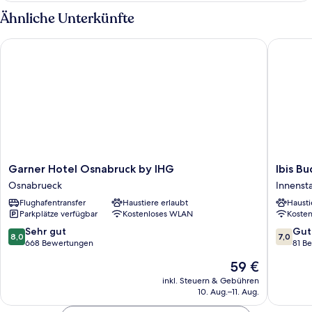
Ähnliche Unterkünfte
Garner Hotel Osnabruck by IHG
Ibis Bud
Garner
Ibis
Garner Hotel Osnabruck by IHG
Ibis B
Hotel
Budget
Osnabrueck
Innenst
Osnabruck
Osnabr
Flughafentransfer
Haustiere erlaubt
Hausti
by
City
Parkplätze verfügbar
Kostenloses WLAN
Koste
IHG
Innenst
Osnabrueck
8.0
7.0
Sehr gut
Gut
8,0
7,0
von
von
668 Bewertungen
81 B
10,
10,
Der
59 €
Sehr
Gut,
Preis
gut,
81
inkl. Steuern & Gebühren
beträgt
10. Aug.–11. Aug.
668
Bewert
59 €
Bewertungen