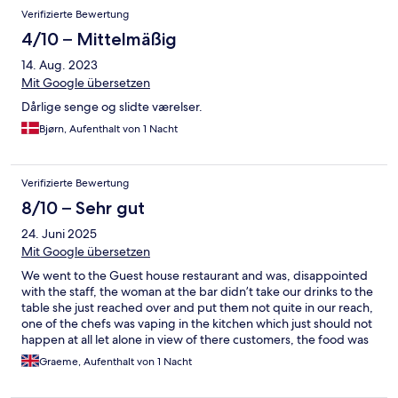
Verifizierte Bewertung
4/10 – Mittelmäßig
14. Aug. 2023
Mit Google übersetzen
Dårlige senge og slidte værelser.
Bjørn, Aufenthalt von 1 Nacht
Verifizierte Bewertung
8/10 – Sehr gut
24. Juni 2025
Mit Google übersetzen
We went to the Guest house restaurant and was, disappointed
with the staff, the woman at the bar didn’t take our drinks to the
table she just reached over and put them not quite in our reach,
one of the chefs was vaping in the kitchen which just should not
happen at all let alone in view of there customers, the food was
OK but nothing excitingz
Graeme, Aufenthalt von 1 Nacht