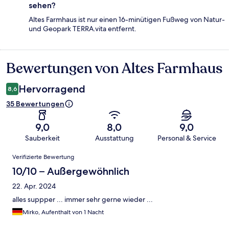
sehen?
Altes Farmhaus ist nur einen 16-minütigen Fußweg von Natur-
und Geopark TERRA.vita entfernt.
Bewertungen von Altes Farmhaus
Bewertungen
Hervorragend
8,6
35 Bewertungen
9,0
8,0
9,0
Sauberkeit
Ausstattung
Personal & Service
Bewertungen
Verifizierte Bewertung
10/10 – Außergewöhnlich
22. Apr. 2024
alles suppper ... immer sehr gerne wieder ...
Mirko, Aufenthalt von 1 Nacht