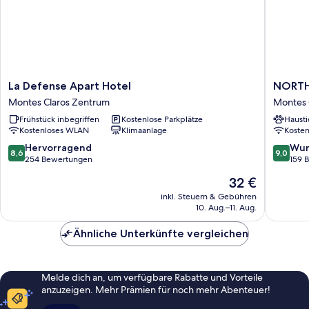
La
NORTH
La Defense Apart Hotel
NORTH
Defense
HOTEIS
Montes Claros Zentrum
Montes 
Apart
Montes
Frühstück inbegriffen
Kostenlose Parkplätze
Hausti
Hotel
Claros
Kostenloses WLAN
Klimaanlage
Koste
Montes
Zentru
Claros
8.6
9.0
Hervorragend
Wun
8,6
9,0
Zentrum
von
von
254 Bewertungen
159 
10,
10,
Der
32 €
Hervorragend,
Wunder
Preis
254
159
inkl. Steuern & Gebühren
beträgt
10. Aug.–11. Aug.
Bewertungen
Bewert
32 €
Ähnliche Unterkünfte vergleichen
Melde dich an, um verfügbare Rabatte und Vorteile
anzuzeigen. Mehr Prämien für noch mehr Abenteuer!