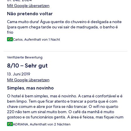
Mit Google übersetzen
Não pretendo voltar
Cama muito dura! Água quente do chuveiro é desligada a noite
(para quem chega tarde ou vai sair de madrugada, o banho é
frio
Carlos, Aufenthalt von 1 Nacht
Verifizierte Bewertung
8/10 – Sehr gut
13. Juni 2019
Mit Google übersetzen
Simples, mas novinho
O hotel é bem simples, mas é novinho. A cama é confortável e é
bem limpo. Tem que ficar atento e trancar a porta que é com
chave comum e abre por fora se não trancar. O wifi no quarto
220 não tem um sinal muito bom. O café da manhã é muito
gostoso e os funcionários gentis. A área é feiosa, mas fiquei num
quarto de fundos bem silencioso.
ADRIANA, Aufenthalt von 2 Nächten