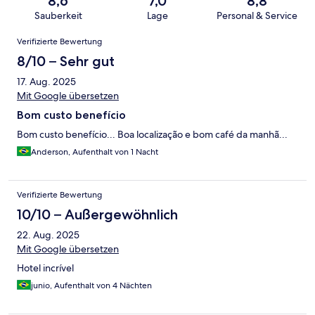
8,6
7,0
8,8
Sauberkeit
Lage
Personal & Service
Bewertungen
Verifizierte Bewertung
8/10 – Sehr gut
17. Aug. 2025
Mit Google übersetzen
Bom custo benefício
Bom custo benefício... Boa localização e bom café da manhã...
Anderson, Aufenthalt von 1 Nacht
Verifizierte Bewertung
10/10 – Außergewöhnlich
22. Aug. 2025
Mit Google übersetzen
Hotel incrível
junio, Aufenthalt von 4 Nächten