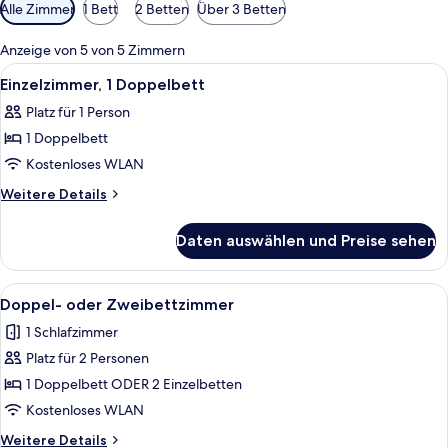
Verfügbare
Alle Zimmer
1 Bett
2 Betten
Über 3 Betten
Filter
für
Anzeige von 5 von 5 Zimmern
Zimmer
Alle
Ein Hotelzimmer mit einem Einzelbett,
9
Einzelzimmer, 1 Doppelbett
Fotos
Platz für 1 Person
für
1 Doppelbett
Einzelzimmer,
1
Kostenloses WLAN
Doppelbett
Weitere
Weitere Details
anzeigen
Details
für
Daten auswählen und Preise sehen
Einzelzimmer,
1
Doppelbett
Alle
Ein Hotelzimmer mit einem Einzelbett,
9
Doppel- oder Zweibettzimmer
Fotos
1 Schlafzimmer
für
Platz für 2 Personen
Doppel-
oder
1 Doppelbett ODER 2 Einzelbetten
Zweibettzimmer
Kostenloses WLAN
anzeigen
Weitere
Weitere Details