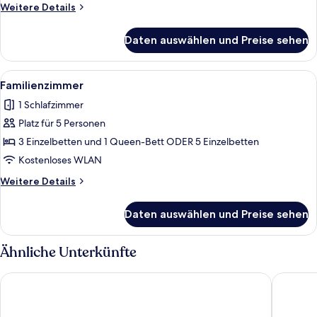
Weitere
Weitere Details
Details
für
Daten auswählen und Preise sehen
Vierbettzimmer
Alle
Ein Hotelzimmer mit zwei Einzelbetten,
4
Familienzimmer
Fotos
1 Schlafzimmer
für
Platz für 5 Personen
Familienzimmer
anzeigen
3 Einzelbetten und 1 Queen-Bett ODER 5 Einzelbetten
Kostenloses WLAN
Weitere
Weitere Details
Details
für
Daten auswählen und Preise sehen
Familienzimmer
Ähnliche Unterkünfte
La Defense Apart Hotel
NORTH 