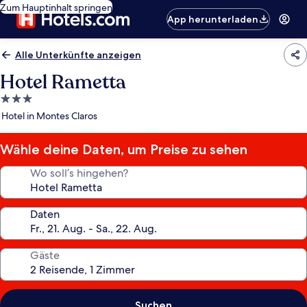
Zum Hauptinhalt springen
App herunterladen
Alle Unterkünfte anzeigen
Hotel Rametta
3.0-
Sterne-
Hotel in Montes Claros
Unterkunft
Wähle deine Daten, um Preise zu sehen
Wo soll’s hingehen?
Daten
Gäste
Suchen