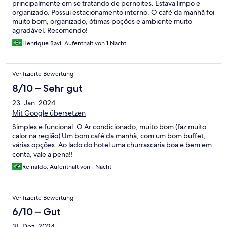
principalmente em se tratando de pernoites. Estava limpo e
organizado. Possui estacionamento interno. O café da manhã foi
muito bom, organizado, ótimas poções e ambiente muito
agradável. Recomendo!
Henrique Ravi, Aufenthalt von 1 Nacht
Verifizierte Bewertung
8/10 – Sehr gut
23. Jan. 2024
Mit Google übersetzen
Simples e funcional. O Ar condicionado, muito bom (faz muito
calor na região) Um bom café da manhã, com um bom buffet,
várias opções. Ao lado do hotel uma churrascaria boa e bem em
conta, vale a pena!!
Reinaldo, Aufenthalt von 1 Nacht
Verifizierte Bewertung
6/10 – Gut
31. Dez. 2024