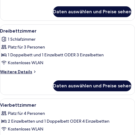
Details
für
Daten auswählen und Preise sehen
Doppel-
oder
Zweibettzimmer
Alle
Ein Hotelzimmer mit zwei Betten, ein
4
Dreibettzimmer
Fotos
1 Schlafzimmer
für
Platz für 3 Personen
Dreibettzimmer
anzeigen
1 Doppelbett und 1 Einzelbett ODER 3 Einzelbetten
Kostenloses WLAN
Weitere
Weitere Details
Details
für
Daten auswählen und Preise sehen
Dreibettzimmer
Alle
Ein Hotelzimmer mit drei Betten, eine
5
Vierbettzimmer
Fotos
Platz für 4 Personen
für
2 Einzelbetten und 1 Doppelbett ODER 4 Einzelbetten
Vierbettzimmer
anzeigen
Kostenloses WLAN